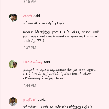
8:15 AM
குகன்
said…
உங்கள திட்டாமா திட்டுறேன்...
மாலையில் எடுத்த புகை + படம்... எப்படி காலை பணி
மூட்டத்தில் எடுப்பது செஞ்சிங்க. ஏதாவது Camera
trick ஆ...?? :)
2:37 PM
Cable சங்கர்
said…
தமிழனின் பழக்க வழக்கங்களில் ஒன்றான புதுசா
வாங்கின பொருட்களின் மீதுள்ள ப்ளாஸ்டிக்கை
பிரிக்காததால் வந்த வினை.
4:44 PM
நவநீதன்
said…
உங்களோட போடோவ எல்லாம் பார்த்தது, பதிவர்