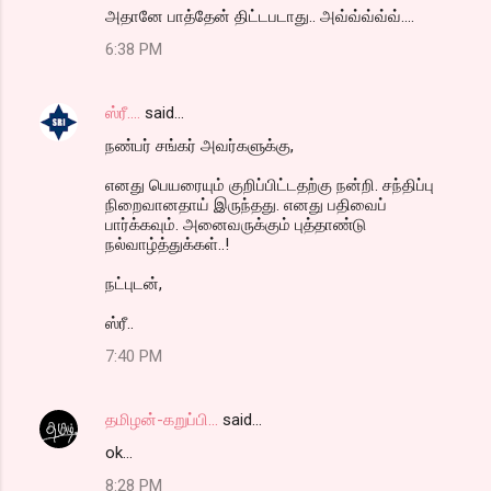
அதானே பாத்தேன் திட்டபடாது.. அவ்வ்வ்வ்வ்....
6:38 PM
ஸ்ரீ....
said…
நண்பர் சங்கர் அவர்களுக்கு,
எனது பெயரையும் குறிப்பிட்டதற்கு நன்றி. சந்திப்பு
நிறைவானதாய் இருந்தது. எனது பதிவைப்
பார்க்கவும். அனைவருக்கும் புத்தாண்டு
நல்வாழ்த்துக்கள்..!
நட்புடன்,
ஸ்ரீ..
7:40 PM
தமிழன்-கறுப்பி...
said…
ok...
8:28 PM