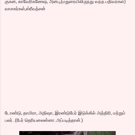
குகன், காவேரிகணேஷ், அன்பு,(மதுரையிலிருந்து வந்த பதிவர்கள்)
வாசகர்கள்,ஸ்ரீவத்சன்
டோண்டு, தாமிரா, அதிஷா, இரண்டுபேர் இடுக்கில் அத்திரி, மற்றும்
பலர்...(பேர் தெரியலைன்னா..அப்படித்தான்.)