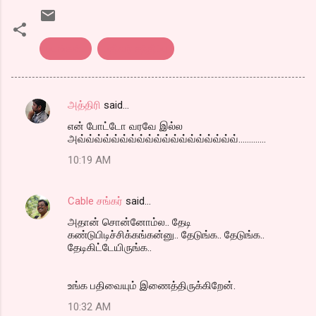
படங்கள்..
பதிவர் சந்திப்பு
அத்திரி
said…
C
என் போட்டோ வரவே இல்ல
o
அவ்வ்வ்வ்வ்வ்வ்வ்வ்வ்வ்வ்வ்வ்வ்வ்வ்வ்வ்.............
m
10:19 AM
m
e
Cable சங்கர்
said…
n
அதான் சொன்னோம்ல.. தேடி
t
கண்டுபிடிச்சிக்கங்கன்னு.. தேடுங்க.. தேடுங்க..
தேடிகிட்டேயிருங்க..
s
உங்க பதிவையும் இணைத்திருக்கிறேன்.
10:32 AM