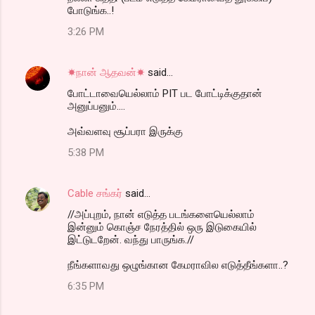
போடுங்க..!
3:26 PM
☀நான் ஆதவன்☀
said…
போட்டாவையெல்லாம் PIT பட போட்டிக்குதான்
அனுப்பனும்....
அவ்வளவு சூப்பரா இருக்கு
5:38 PM
Cable சங்கர்
said…
//அப்புறம், நான் எடுத்த படங்களையெல்லாம்
இன்னும் கொஞ்ச நேரத்தில் ஒரு இடுகையில்
இட்டுடறேன். வந்து பாருங்க.//
நீங்களாவது ஒழுங்கான கேமராவில எடுத்தீங்களா..?
6:35 PM