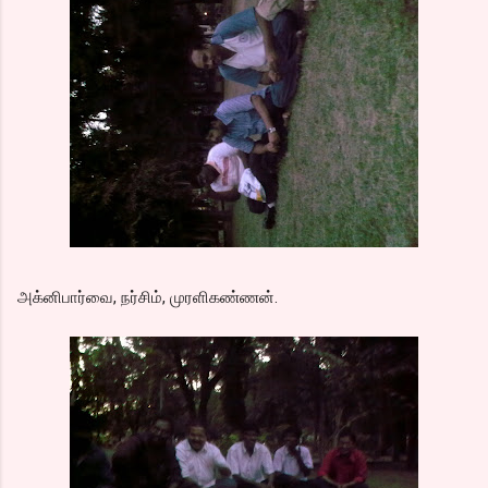
அக்னிபார்வை, நர்சிம், முரளிகண்ணன்.