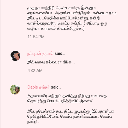
முத நா ராத்திரி அடிச்ச சரக்கு இன்னும்
எறங்கலையோ.. அதானே பார்த்தேன்.. என்னடா நாம
இப்படி படமெடுக்க மாட்டோமேன்னு. நன்றி
வாலில்லாதவரே.. ரொம்ப நன்றி.. ( அப்பாடி ஒரு
வழியா காரணம் கிடைச்சிருச்சு..)
11:54 PM
நட்புடன் ஜமால்
said…
இவ்வளவு நல்லவரா நீங்க ...
4:32 AM
Cable சங்கர்
said…
//தலைவரே எதிலும் தனித்து நிற்பது என்பதை
தொடர்ந்து செயல் படுத்திவிட்டிர்கள்//
இப்படியெல்லாம் கூட திட்ட முடியும்னு இப்பதான்யா
தெரிஞ்சிகிட்டேன். ரொம்ப நன்றிக்கய்யா.. ரொம்ப
நன்றி..