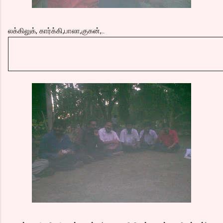
லக்கிலுக், கார்க்கி,பாலா,குகன்,..