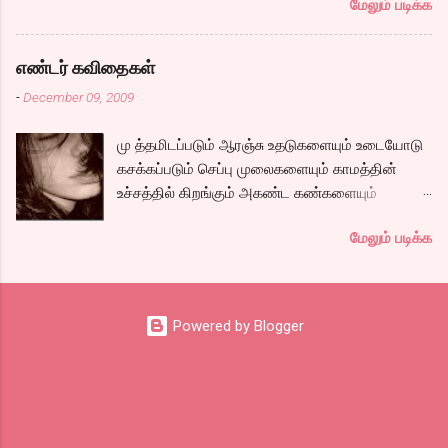
மேலும் படிக்க
பதிவர் சந்திப்புக்கு ஏற்பாடு செய்திருந்தது.
இவர்கள் வருடா வருடம் நடத்துவதுதான். இம்முறை
நிறைய தமிழ் வலைப்பூக்கள் நடத்துபவர்களும்
எண்டர் கவிதைகள்
கலந்து கொண்டோம்.
-
December 09, 2009
மு த்தமிடப்படும் ஆரஞ்சு உதடுகளையும் உடையோடு
கசக்கப்படும் செப்பு முலைகளையும் காமத்தின்
உச்சத்தில் கிறங்கும் அகண்ட கண்களையும்
நெகிழும் இடுப்பிலிருந்து உடைகள் நழுவுவதையும்,
மேலும் படிக்க
நீண்ட பயணமாய் வருடிச் செல்லும் பாம்புத்
தொடைகளையும், மார்பழுத்தி இறுக்கிடும் உன்
அணைப்பையும் வேறொருவன் ஆளப்போவதை
தாங்கமுடியாமல் சாகிறேனடி நான். கவிதை by
Powered by Blogger
கேபிள் சங்கர்( இப்படி நாமே சொல்லிட்டாத்தான்
ஒத்துப்பாங்கனு) டிஸ்கி: இதுக்கு ஒரு நல்ல தலைப்பு
கொடுங்கப்பா. . Technorati Tags: kavithai ,
கவிதை , எண்டர் கவிதை உயிரோடை கவிதை
போட்டிக்கான கவிதையை படிக்க