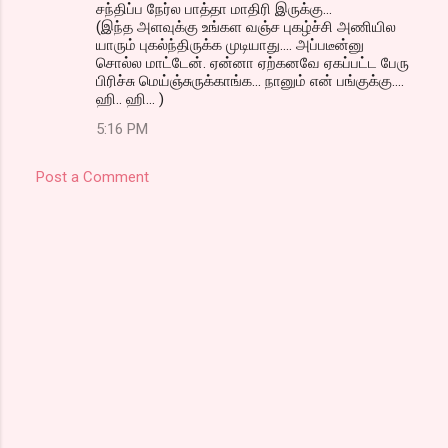
சந்திப்ப நேர்ல பாத்தா மாதிரி இருக்கு...
(இந்த அளவுக்கு உங்கள வஞ்ச புகழ்ச்சி அணியில
யாரும் புகல்ந்திருக்க முடியாது.... அப்படீன்னு
சொல்ல மாட்டேன். ஏன்னா ஏற்கனவே ஏகப்பட்ட பேரு
பிரிச்சு மெய்ஞ்சுருக்காங்க... நானும் என் பங்குக்கு....
ஹி.. ஹி... )
5:16 PM
Post a Comment