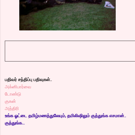
பதிவர் சந்திப்பு பதிவுகள்..
அக்னிபார்வை
டோண்டு
குகன்
அத்திரி
உங்க ஓட்டை தமிழ்மணத்துலேயும், தமிலிஷிலும் குத்துங்க எசமான்..
குத்துங்க...