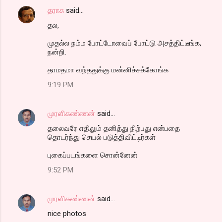
தராசு
said…
தல,
முதல்ல நம்ம போட்டோவைப் போட்டு அசத்திட்டீங்க,
நன்றி.
தாமதமா வந்ததுக்கு மன்னிச்சுக்கோங்க
9:19 PM
முரளிகண்ணன்
said…
தலைவரே எதிலும் தனித்து நிற்பது என்பதை
தொடர்ந்து செயல் படுத்திவிட்டிர்கள்
புகைப்படங்களை சொன்னேன்
9:52 PM
முரளிகண்ணன்
said…
nice photos