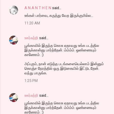
A N A N T H E N
said…
உங்கள் பார்வை, கருத்து வேற இருக்குமில்ல...
11:20 AM
ஊர்சுற்றி
said…
பூங்காவில் இருந்த கொசு ஏதாவது உங்க படத்தில
இருக்கான்னு பார்த்தேன். ம்ம்ம்ம். ஒண்ணையும்
காணோம். :)
அப்புறம், நான் எடுத்த படங்களையெல்லாம் இன்னும்
கொஞ்ச நேரத்தில் ஒரு இடுகையில் இட்டுடறேன்.
வந்து பாருங்க.
1:25 PM
ஊர்சுற்றி
said…
பூங்காவில் இருந்த கொசு ஏதாவது உங்க படத்தில
இருக்கான்னு பார்த்தேன். ம்ம்ம்ம். ஒண்ணையும்
காணோம். :)