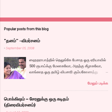
Popular posts from this blog
"தனம்” -விமர்சனம்
-
September 05, 2008
ஹைதராபாத்தில் தெலுங்கே பேசாத ஓரு ஏரியாவில்
500 ரூபாய்க்கு மேலாகவோ, அதற்கு கீழாகவோ,
வாங்காத ஓரு தமிழ் விபசாரி கும்பகோணத்து
அக்ரஹாரத்தின் வீட்டில் மருமகளாக
மேலும் படிக்க
வாழ்கைபடுகிறாள். அவளுடய வாழ்கை எப்படி
அமைந்தது? என்ற ஓரு நல்ல லைனை , சங்கீதா
தன்னுடய இடுப்பை சுழற்றி, சுழற்றி நடப்பதை போல்
பொக்கிஷம் – சேரனுக்கு ஒரு கடிதம்
சும்மா, சுத்தி, சுத்தி குழப்பி, நம்பமுடியாத
(திரைவிமர்சனம்)
திரைக்கதையால் சொதப்பி,சங்கீதாவை ஏதோ