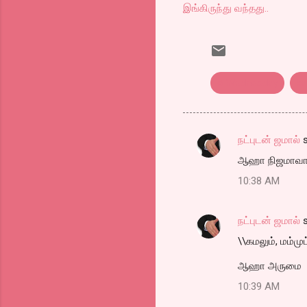
இங்கிருந்து வந்தது..
A Wednesday
ka
நட்புடன் ஜமால்
s
C
ஆஹா நிஜமாவா .
o
10:38 AM
m
m
நட்புடன் ஜமால்
s
e
\\கமலும், மம்முட்
n
t
ஆஹா அருமை
s
10:39 AM