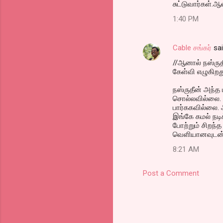
சுட்டுவார்கள்.ஆ
1:40 PM
Cable சங்கர்
sa
//ஆனால் நஸ்ருத
கேள்வி எழுகிறது
நஸ்ருதீன் அந்த
சொல்லவில்லை. நீ
பார்ககவில்லை.
இங்கே கமல் நடிக
போற்றும் சிறந்
வெளியானவுடன் 
8:21 AM
Post a Comment