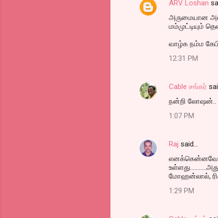
ARV Loshan
sa
அருமையான அவல் 
மம்முட்டியும் த
வாழ்க நம்ம கேப
12:31 PM
Cable சங்கர்
sa
நன்றி லோஷன்.. உ
1:07 PM
Raj
said…
எனக்கென்னவோ க
உள்ளது.........
மோஹன்லால், ரி
1:29 PM