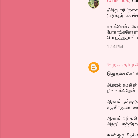
Cable சங்கர்
sa
//அது சரி "தல
ரிஷிகபூர், வெங
எனக்கென்னவோ ச
போறாங்களோன்னு
பொறுத்துதான் ம
1:34 PM
✨முருகு தமிழ்
இது நல்ல செய்த
ஆனால் கமலின் ர
நினைக்கிறேன்.
ஆனால் நஸ்ருதீன
எழுகிறது.காரணம்
ஆனால் அந்த டெர்
அந்தப் பாத்திரத
கமல் ஒரு மிடில்