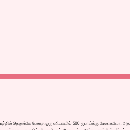
்தில் தெலுங்கே பேசாத ஓரு ஏரியாவில் 500 ரூபாய்க்கு மேலாகவோ, அதற