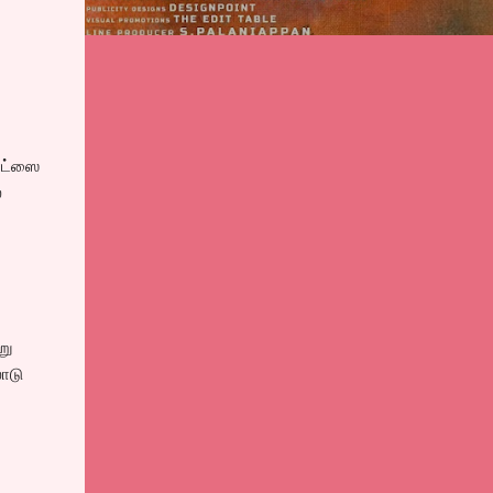
ைட்ஸை
்
று
ோடு