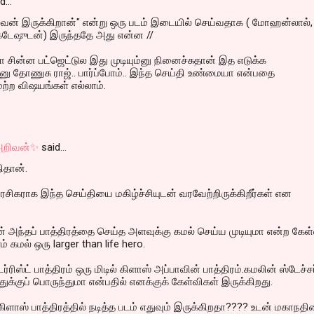
id…
ைவன் இருக்கிறான்" என்று ஒரு படம் இடையில் செய்வதாக ( மோஹன்லால்,
்கடேஷுடன்) இருந்ததே அது என்ன //
ின்ன பட்ஜெட்டுல இது முடியும்னு நினைச்சுதான் இத எடுக்க
 தோணுசு ராஜ்.. பார்ப்போம்.. இந்த செய்தி உண்மையா என்பதை
ற்ற விஷயங்கள் எல்லாம்.
 அறிவன்✨
said…
ிதான்.
சிகராக இந்த செய்தியை மகிழ்ச்சியுடன் வரவேற்றிருக்கிறீர்கள் என
் அந்தப் பாத்திரத்தை செய்த அளவுக்கு கமல் செய்ய முடியுமா என்ற கேள
 கமல் ஒரு larger than life hero.
ரிஸ்ட் பாத்திரம் ஒரு மிடில் கிளாஸ் அப்பாவின் பாத்திரம்.கமலின் ஸ்டேச்சர
்துக்குப் பொருந்துமா என்பதில் எனக்குக் கேள்விகள் இருக்கிறது.
 கிளாஸ் பாத்திரத்தில் நடித்த படம் எதுவும் இருக்கிறதா???? உடன் மகாநத