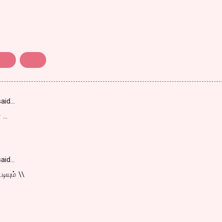
mal
news
aid…
..
aid…
டியும் \\