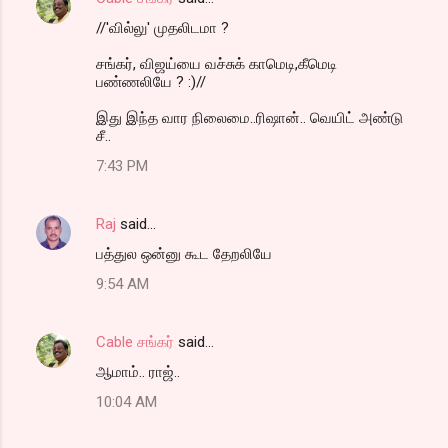
//'வில்லு' முதலிடமா ?
சங்கர், விஜய்யை வச்சுக் காமெடி,கீமெடி
பண்ணலியே ? :)//
இது இந்த வார நிலைமை..ரிஷான்.. வெயிட் அண்டு
சீ..
7:43 PM
Raj
said…
பத்துல ஒன்னு கூட தேறலியே
9:54 AM
Cable சங்கர்
said…
ஆமாம்.. ராஜ்..
10:04 AM