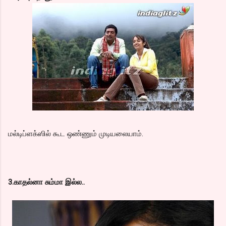
மல்டிப்ளக்ஸில் கூட ஒண்ணும் முடியலையாம்.
3.காதல்னா சும்மா இல்ல..