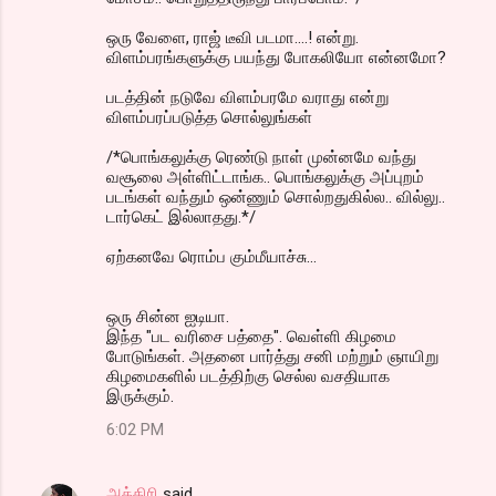
ஒரு வேளை, ராஜ் டீவி படமா....! என்று.
விளம்பரங்களுக்கு பயந்து போகலியோ என்னமோ?
படத்தின் நடுவே விளம்பரமே வராது என்று
விளம்பரப்படுத்த சொல்லுங்கள்
/*பொங்கலுக்கு ரெண்டு நாள் முன்னமே வந்து
வசூலை அள்ளிட்டாங்க.. பொங்கலுக்கு அப்புறம்
படங்கள் வந்தும் ஒன்ணும் சொல்றதுகில்ல.. வில்லு..
டார்கெட் இல்லாதது.*/
ஏற்கனவே ரொம்ப கும்மீயாச்சு...
ஒரு சின்ன ஐடியா.
இந்த "பட வரிசை பத்தை". வெள்ளி கிழமை
போடுங்கள். அதனை பார்த்து சனி மற்றும் ஞாயிறு
கிழமைகளில் படத்திற்கு செல்ல வசதியாக
இருக்கும்.
6:02 PM
அத்திரி
said…