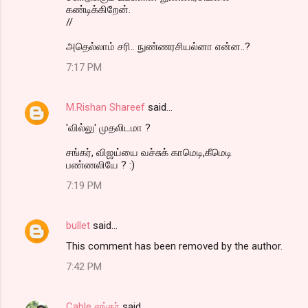
கண்டிக்கிறேன்.
//
அதெல்லாம் சரி.. நுண்ணரசியல்னா என்ன..?
7:17 PM
M.Rishan Shareef
said…
'வில்லு' முதலிடமா ?
சங்கர், விஜய்யை வச்சுக் காமெடி,கீமெடி
பண்ணலியே ? :)
7:19 PM
bullet
said…
This comment has been removed by the author.
7:42 PM
Cable சங்கர்
said…