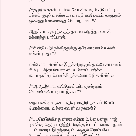
n
/*குழந்தைகள் படம்னு சொன்னாலும் தியேட்டர்
பக்கம் குழந்தைங்க யாரையும் காணோம். வசூலும்
t
ஒண்ணுமில்லைன்னு சொல்றாங்க..*/
s
அதுக்காக குழந்தைத் தனமா எடுத்தா எவன்
உக்காந்து பார்ப்பான்.
/*லிஸ்டுல இருக்கிறதுக்கு ஒரே காரணம் யுவன்
சங்கர் ராஜா.*/
என்னோட லிஸ்ட்ல இருக்கிறததுக்கு ஒரே காரணம்
சிம்பு.... அதாங்க எவன் படம்லாம் பார்க்க
கூடாதுன்னு நெனச்சிருக்கனோ அந்த லிஸ்ட்ல.
/*அ.ஆ..இ...ஈ.. எலிமெண்டரி.. ஒண்ணும்
சொல்லிக்கிறபடியா இல்ல..*/
நையாண்டி நைனா பதிவு மாதிரி தலைப்பிலேயே
மொக்கைய வச்சா எவன் வருவான்?
/*படமெடுக்கிறதுன்னா சும்மா இல்லைன்னு ராஜ்
டிவிக்கு தெரியபடுத்தியிருக்கும் படம்.. என்ன தான்
படம் சுமாரா இருந்தாலும்.. வசூல் ரொம்பவே
மோசம்.. பொறுத்திருந்து பார்ப்போம்.*/