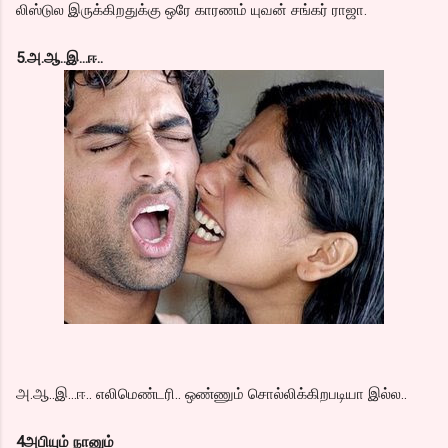
லிஸ்டுல இருக்கிறதுக்கு ஒரே காரணம் யுவன் சங்கர் ராஜா.
5.அ.ஆ..இ...ஈ..
அ.ஆ..இ...ஈ.. எலிமெண்டரி.. ஒண்ணும் சொல்லிக்கிறபடியா இல்ல..
4அபியும் நானும்