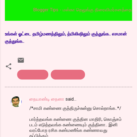
Blogger Tips - மஸ்கா தெலுங்கு திரைவிமர்சனத்தை படிக்க இங்
உங்கள் ஓட்டை தமிழ்மணத்திலும், த்மிலிஷிலும் குத்துங்க.. எசமான்
குத்துங்க..
tamil movies
top 10 movies
நையாண்டி நைனா
said…
C
/*சாமி கண்ணை குத்திருச்சுன்னு சொல்றாங்க..*/
o
m
பார்த்தவங்க கண்ணை குத்தின மாதிரி, கொஞ்சம்
படம் எடுத்தவங்க கண்ணையும் குத்தினா.. இனி
m
வரப்போற ரசிக கண்மணீங்க கண்ணாவது
தப்பிக்கும்
e