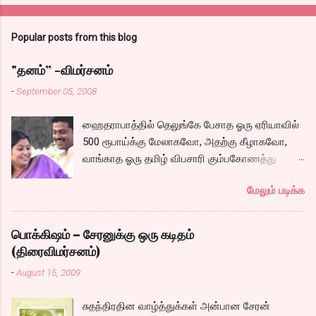
Popular posts from this blog
"தனம்” -விமர்சனம்
-
September 05, 2008
ஹைதராபாத்தில் தெலுங்கே பேசாத ஓரு ஏரியாவில்
500 ரூபாய்க்கு மேலாகவோ, அதற்கு கீழாகவோ,
வாங்காத ஓரு தமிழ் விபசாரி கும்பகோணத்து
அக்ரஹாரத்தின் வீட்டில் மருமகளாக
மேலும் படிக்க
வாழ்கைபடுகிறாள். அவளுடய வாழ்கை எப்படி
அமைந்தது? என்ற ஓரு நல்ல லைனை , சங்கீதா
தன்னுடய இடுப்பை சுழற்றி, சுழற்றி நடப்பதை போல்
பொக்கிஷம் – சேரனுக்கு ஒரு கடிதம்
சும்மா, சுத்தி, சுத்தி குழப்பி, நம்பமுடியாத
(திரைவிமர்சனம்)
திரைக்கதையால் சொதப்பி,சங்கீதாவை ஏதோ
-
August 15, 2009
ரஜினியை போல நினைத்து பில்டப் செய்வதும்,
அவரும் அதற்கு ஏற்றார் போல் ரஜினி பாஷா போல
சுதந்திரதின வாழ்த்துக்கள் அன்பான சேரன்
க்ளைமாக்ஸில் செய்வதும் கொஞ்சம் அல்ல