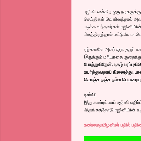
ரஜினி என்கிற ஒரு நடிகருக்கு
செய்திகள் வெளிவந்தால் அவர
படிக்க வந்தவர்கள் ரஜினியின
பிடித்திருந்தால் மட்டுமே ம
ஏற்கனவே அவர் ஒரு குழப்பவா
இருக்கும் மரியாதை குறைந்த
போற்றுகிறேன், புகழ் பரப்ப
உயர்த்துவதாய் நினைத்து, ப
கொஞ்ச நஞ்ச நல்ல பெயரையும்
டிஸ்கி:
இது கண்டிப்பாய் ரஜினி எதிர்
ஆதங்கத்தோடு ரஜினியின் நடி
உண்மைதமிழனின் பதில் பதிவ