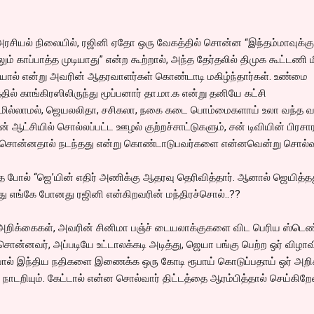
ன அரசியல் நிலையில், ரஜினி ஏதோ ஒரு வேகத்தில் சொன்ன “இந்தம்மாவுக்கு
ம் காப்பாத்த முடியாது” என்ற கூற்றால், அந்த தேர்தலில் திமுக கூட்டணி ம
ியால் என்று அவரின் ஆதரவாளர்கள் கொண்டாடி மகிழ்ந்தார்கள். உண்மை
ல் காங்கிரஸிலிருந்து மூப்பனார் தா.மா.க என்று தனியே கட்சி
்டுமில்லாமல், ஜெயலலிதா, சசிகலா, நகை கடை பொம்மைகளாய் உலா வந்த வள
 ஆட்சியில் சொல்லப்பட்ட ஊழல் குற்றச்சாட்டுகளும், சன் டிவியின் பிரசார
சொன்னதால் நடந்தது என்று கொண்டாடுபவர்களை என்னவென்று சொல்வ
தே போல் “ஜெ’யின் எதிர் அணிக்கு ஆதரவு தெரிவித்தார். ஆனால் ஜெயித்த
 எங்கே போனது ரஜினி என்கிறவரின் மந்திரச்சொல்..??
ட அறிக்கைகள், அவரின் சினிமா பஞ்ச் டையலாக்குகளை விட பெரிய ஸ்டெண்
ன்னவர், அப்படியே உட்டாலக்கடி அடித்து, ஜெயா பங்கு பெற்ற ஒர் விழாவ
ோல் இந்திய நதிகளை இணைக்க ஒரு கோடி ரூபாய் கொடுப்பதாய் ஒர் அறி
ாடறியும். கேட்டால் என்ன சொல்வார் திட்டத்தை ஆரம்பித்தால் செய்கிறே