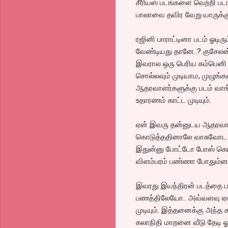
சீரியஸ் படங்களை வெற்றி படங
பாலாவை தவிர வேறு யாருக்கும
ரஜினி பாராட்டினா படம் ஓடிர
வேண்டியது தானே..? குசேலன்
இவரால ஒரு பெரிய கம்பெனி இ
சொல்லவும் முடியாம, முழுங்க
ஆதரவாளர்களுக்கு படம் வாங
உதாரணம் காட்ட முடியும்.
ஏன் இவரு தன்னுடய ஆதரவாளர
கொடுத்ததினாலே வாசுவோட புள
இதுன்னு போட்டோ போஸ் கொடு
விளம்பரம் பண்ணா போதும்னா,
இவரது இயந்திரன் படத்தை ப
பணத்திலேயோ.. அவ்வளவு ஏன்
முடியும். இத்தனைக்கு அந்த கம
கலாநிதி மாறனை வீடு தேடி ஓ