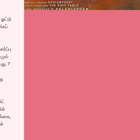
 ஓட்டு
ிகப்
ர்ப்பு
மும்
து..?
து
ட்.
ில்
க்கை,
ன்