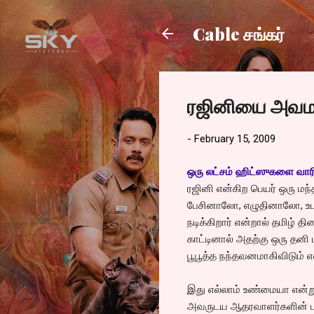
Cable சங்கர்
ரஜினியை அவமான
-
February 15, 2009
ஒரு லட்சம் ஹிட்ஸுகளை வாரி வ
ரஜினி என்கிற பெயர் ஒரு மந
பேசினாலோ, எழுதினாலோ, உடனட
நடிக்கிறார் என்றால் தமிழ் 
காட்டினால் அதற்கு ஒரு தனி 
பூபூத்த நந்தவனமாகிவிடும் எ
இது எல்லாம் உண்மையா என்று 
அவருடய ஆதரவாளர்களின் புத்