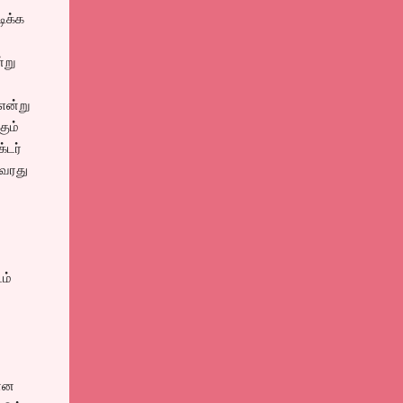
ிக்க
்று
என்று
கும்
்டர்
அவரது
ம்
மான