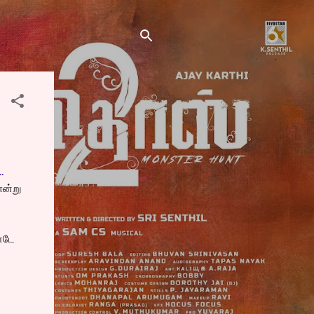
.
என்று
நாடே