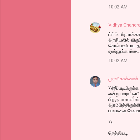
t
10:02 AM
s
Vidhya Chandr
ம்ம்ம். மீடியா
அரசியலில் விர
சொல்லவிடாம தட
ஒன்னுங்க ஸ்டைல
10:02 AM
முரளிகண்ணன்
\\இப்படியிருக்க
என்று பாராட்டிய
பிறகு பாலாவின்
ஆரம்பித்திருக்
பாலாவை கேவலபட
\\
நெத்தியடி