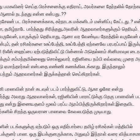
து பமகவினர் செய்த பிரச்சனைக்கு எதிராய், அவர்களை தேர்தலில் தோற்கட
 ஆனால் நடந்தது என்ன என்பது..??
ேலன் பட பிரச்சனைக்காக, கர்நாடக மக்களிடம் மன்னிப்பு கேட்டது..? என
ை, தமிழ்நாடே பார்த்தது சிரித்தது,அவரின் ஆதரவாளர்களுக்கும் தெரியும்.
 வருவேன், யாருக்கும் தெரியாது, ஆனா வர வேண்டிய நேரத்தில் வருவேன் 
பும், தன் ரசிகர்களை உசுப்பேத்தி, உசுப்பேத்தி ஏற்கனவே பரபரப்பாய் இருக்
ரி ரிலீஸ் ஹைப்பை ஏற்படுத்திவிட்டு பின்னால் அதெல்லாம் சினிமாவுல டைரக
க்கும் சம்மந்தமில்லைனு சொல்லுவார். ரஜினியை நம்பி எவ்வளவு முறை 
 ஏமாந்தார்கள் என்பதை எண்ணி கணக்கிலடங்காது. இருந்தாலும்
்றும் ஆதரவாளர்கள் இருக்கத்தான் செய்கிறார்கள்.
ஜினி பாலாவின் நான் கடவுள் படம் பார்த்துவிட்டு, ஆகா ஓகோ என்று
ார்த்து அவரது ஆதரவாளர்கள், ரஜினியின் பாராட்டுக்கு பிறகு பாலாவின் பட
து என்று இணையதளம் மூலம் பரப்ப ஆரம்பித்திருக்கிறார்கள்.இதைவிட
ர்களில் சிறந்த ஒருவரான பாலாவை கேவலபடுத்த முடியாது.
ின் படங்களுக்கு ஏற்படும் ஒரு எதிர்பார்பை தமிழ் ரசிகர்கள் மத்தியில்
இயக்குனர் பாலா. ஒரு இயக்குனருக்காக, அதுவும் இந்நாள் வரை வித்யாச