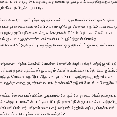
களாய் தந்த ஒரு இயக்குனருக்கு உலகம் முழுவதும் கிடைத்திருக்கும் ஓப
் கிடைத்திருக்க முடியாது.
ும்னா அவரோட நாட்டுக்கு ஓர் நல்லவன்,பாபா, குசேலன் எல்லா ஓடியிருக்க
 படத்து க்ளைமாக்ஸுக்கே 25 வாரம் ஓடும்னு சொன்னாரு, 25 நாள் கூட 
ழுத்து மூடுற நிலைமைக்கு வந்ததுதான் மிச்சம். அந்த கம்பெனி பாவம்
வும் முடியாம இருக்காங்க. குசேலன் படம் ஹிட்டுதான் சொல்ற
்கி வெளியிட்டு,அடிபட்டு நொந்து போன ஒரு தியேட்டர் ஓனரை என்னால
்களை பார்க்க சொல்லி சொன்ன சேரனின் தேசிய கீதம், சந்திரமுகி ஹி
்ளை நடிச்ச தொட்டால் பூ மலரும் போன்ற படங்களை பத்தி கூட சூப்பர்,
த்து சொன்னாரு அப்ப அது ஏன் ஓடல.? படம் ஓடுறதுக்கு ரஜினி வச்சு
 எதுக்கு கதை, நடிகர்கள்,டைரக்டர் எல்லாம்? ரஜினி போட்டோ போதுமே..
ணப்பிரச்சனையால் எடுக்க முடியாமல் போகும் போது கூட அவர் தன்னுடய
 தன்னுடய மகளின் படத் தயாரிப்பு நிறுவனத்தின் மூலமாகவோ எடுத்திரு
்பெனியின் பார்டன்ர்கள் உலக புகழ் வார்னர் பிரதர்ஸ், அப்படியிருக்க ஏன்
டிப்போய் படமெடுக்க சொல்ல வேண்டும்?.