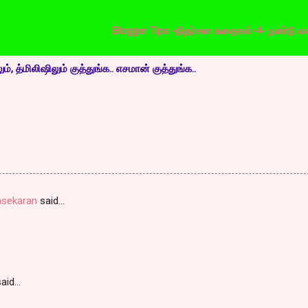
Blogger Tips -
நிதர்சன கதைகள்-4- நண்டு என்கிற சி
, த்மிலிஷிலும் குத்துங்க.. எசமான் குத்துங்க..
asekaran
said…
aid…