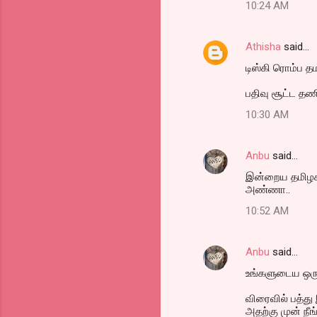
10:24 AM
Athisha
said…
டிஸ்கி ரொம்ப தம
பதிவு சூட்ட தண
10:30 AM
Anbu
said…
இன்றைய தமிழகம்
அண்ணா..
10:52 AM
Anbu
said…
உங்களுடைய ஒரு 
விரைவில் பத்த
அதற்கு முன் நீங