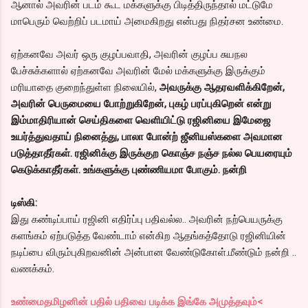
ஆனால் அவரின் படம் கூட மக்களுக்கு பிடித்திருந்தால் மட்டுமே
மாபெரும் வெற்றிப் படமாய் அமைகிறது என்பது நிதர்சன உண்மை.
ஏற்கனவே அவர் ஒரு குழப்பவாதி, அவரின் குழப்ப சுயநல
பேச்சுக்களால் ஏற்கனவே அவரின் மேல் மக்களுக்கு இருக்கும்
மரியாதை குறைந்துள்ள நிலையில்,
அவருக்கு ஆதரவளிக்கிறேன்,
அவரின் பெருமையை போற்றுகிறேன், புகழ் பரப்புகிறென் என்று
இம்மாதிரியான் செய்திகளை வெளியிட்டு ரஜினியை இமேஜை
உயர்த்துவதாய் நினைத்து, பாலா போன்ற் ஜீனியஸ்களை அவமான
படுத்தாதீர்கள். ரஜினிக்கு இருக்குற கொஞ்ச நஞ்ச நல்ல பெயரையும்
கெடுக்காதீர்கள். உங்களுக்கு புண்ணியமா போகும். நன்றி
டிஸ்கி:
இது கண்டிப்பாய் ரஜினி எதிர்ப்பு பதிவல்ல.. அவரின் நற்பெயருக்கு
களங்கம் ஏற்படுத்த வேண்டாம் என்கிற ஆதங்கத்தோடு ரஜினியின்
நடிப்பை விரும்புகிறவனின் அன்பான வேண்டுகோள்.மீண்டும் நன்றி ..
வணக்கம்.
உண்மைதமிழனின் பதில் பதிவை படிக்க இங்கே அமுத்தவும்<