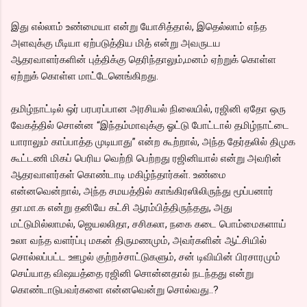
இது எல்லாம் உண்மையா என்று யோசித்தால், இதெல்லாம் எந்த
அளவுக்கு மீடியா ஏற்படுத்திய மித் என்று அவருடய
ஆதரவாளர்களின் புத்திக்கு தெரிந்தாலும்,மனம் ஏற்றுக் கொள்ள
ஏற்றுக் கொள்ள மாட்டேனெங்கிறது.
தமிழ்நாட்டில் ஒர் பரபரப்பான அரசியல் நிலையில், ரஜினி ஏதோ ஒரு
வேகத்தில் சொன்ன “இந்தம்மாவுக்கு ஓட்டு போட்டால் தமிழ்நாட்டை
யாராலும் காப்பாத்த முடியாது” என்ற கூற்றால், அந்த தேர்தலில் திமுக
கூட்டணி மிகப் பெரிய வெற்றி பெற்றது ரஜினியால் என்று அவரின்
ஆதரவாளர்கள் கொண்டாடி மகிழ்ந்தார்கள். உண்மை
என்னவென்றால், அந்த சமயத்தில் காங்கிரஸிலிருந்து மூப்பனார்
தா.மா.க என்று தனியே கட்சி ஆரம்பித்திருந்தது, அது
மட்டுமில்லாமல், ஜெயலலிதா, சசிகலா, நகை கடை பொம்மைகளாய்
உலா வந்த வளர்ப்பு மகன் திருமணமும், அவர்களின் ஆட்சியில்
சொல்லப்பட்ட ஊழல் குற்றச்சாட்டுகளும், சன் டிவியின் பிரசாரமும்
செய்யாத விஷயத்தை ரஜினி சொன்னதால் நடந்தது என்று
கொண்டாடுபவர்களை என்னவென்று சொல்வது..?