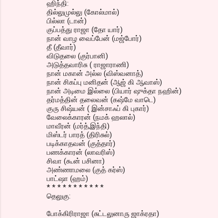
ஹிந்தி:
தில்லுமுல்லு (கோல்மால்)
பில்லா (டான்)
குப்பத்து ராஜா (தோ யார்)
நான் வாழ வைப்பேன் (மஜ்போர்)
தீ (தீவார்)
விடுதலை (குர்பானி)
அடுத்தவாரிசு ( ராஜாராணி)
நான் மகான் அல்ல (விஸ்வனாத்)
நான் சிகப்பு மனிதன் (ஆஜ் கி ஆவாஸ்)
நான் அடிமை இல்லை (பியார் ஷுக்தா நஹின்)
தர்மத்தின் தலைவன் (கஷ்மே வாடெ)
குரு சிஷ்யன் ( இன்சாஃப் கி புகார்)
வேலைக்காரன் (நமக் ஹலால்)
மாவீரன் (மர்த்,இந்தி)
மிஸ்டர் பாரத் (திரிசுல்)
படிக்காதவன் (குத்தார்)
பணக்காரன் (லாவரிஸ்)
சிவா (கூன் பசினா)
அண்ணாமலை (குத் கர்ஸ்)
பாட்ஷா (ஹம்)
* * * * * * * * * * *
தெலுகு:
போக்கிரிராஜா (சுட்டலுனாரு ஜாக்ரதா)