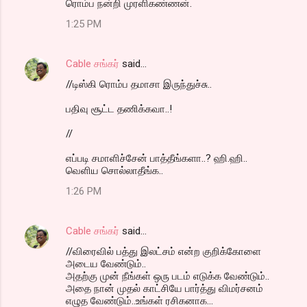
ரொம்ப நன்றி முரளிகண்ணன்.
1:25 PM
Cable சங்கர்
said…
//டிஸ்கி ரொம்ப தமாசா இருந்துச்சு..
பதிவு சூட்ட தணிக்கவா..!
//
எப்படி சமாளிச்சேன் பாத்தீங்களா..? ஹி.ஹி..
வெளிய சொல்லாதீங்க..
1:26 PM
Cable சங்கர்
said…
//விரைவில் பத்து இலட்சம் என்ற குறிக்கோளை
அடைய வேண்டும்..
அதற்கு முன் நீங்கள் ஒரு படம் எடுக்க வேண்டும்..
அதை நான் முதல் காட்சியே பார்த்து விமர்சனம்
எழுத வேண்டும்..உங்கள் ரசிகனாக...