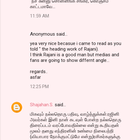
"நச்"சுன்னு சொன்னீங்க சங்கர், கொஞ்சம்
காட்டமாவே...
11:59 AM
Anonymous said…
yea very nice becasue i came to read as you
told " the heading work of Rajani).
I think Rajani is a good man but medias and
fans are going to show differnt angle...
regards..
asfar
12:25 PM
Shajahan.S.
said…
மிகவும் நல்லதொரு பதிவு, வாழ்த்துக்கள்.ரஜினி
அவர்கள் இனி நான் கடவுள் போன்ற நல்லதொரு
திரைப்படம் வரப்போவதில்லை என்று கூறியதன்
மூலம் தனது எந்திரனின் உண்மை நிலைபற்றி
(வியாபார நோக்குமட்டுமே என்று)ரசிகர்களுக்கு