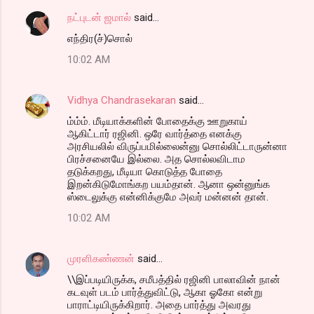
m
நட்புடன் ஜமால்
said…
e
எந்திர(ச்)சொல்
n
t
10:02 AM
s
Vidhya Chandrasekaran
said…
ம்ம்ம். மீடியாக்களின் போதைக்கு ஊறுகாய்
ஆகிட்டார் ரஜினி. ஒரே வார்த்தை எனக்கு
அரசியலில் விருப்பமில்லைன்னு சொல்லிட்டாருன்னா
பிரச்சனையே இல்லை. அத சொல்லவிடாம
தடுக்கறது, மீடியா கொடுத்த போதை
இறன்கிடுமோங்கற பயம்தான். ஆனா ஒன்னுங்க
ஸ்டைலுக்கு என்னிக்குமே அவர் மன்னன் தான்.
10:02 AM
முரளிகண்ணன்
said…
\\இப்படியிருக்க, சமீபத்தில் ரஜினி பாலாவின் நான்
கடவுள் படம் பார்த்துவிட்டு, ஆகா ஓகோ என்று
பாராட்டியிருக்கிறார். அதை பார்த்து அவரது