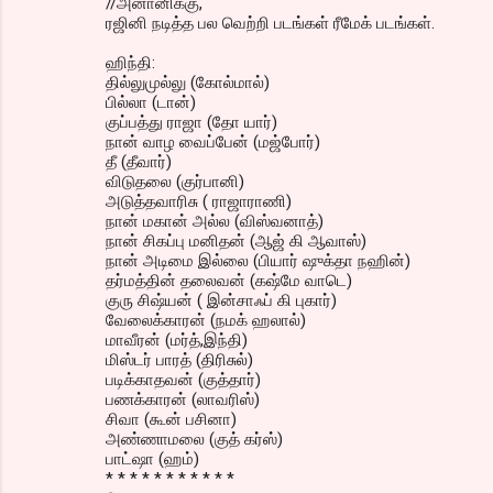
//அனானிக்கு,
ரஜினி நடித்த பல வெற்றி படங்கள் ரீமேக் படங்கள்.
ஹிந்தி:
தில்லுமுல்லு (கோல்மால்)
பில்லா (டான்)
குப்பத்து ராஜா (தோ யார்)
நான் வாழ வைப்பேன் (மஜ்போர்)
தீ (தீவார்)
விடுதலை (குர்பானி)
அடுத்தவாரிசு ( ராஜாராணி)
நான் மகான் அல்ல (விஸ்வனாத்)
நான் சிகப்பு மனிதன் (ஆஜ் கி ஆவாஸ்)
நான் அடிமை இல்லை (பியார் ஷுக்தா நஹின்)
தர்மத்தின் தலைவன் (கஷ்மே வாடெ)
குரு சிஷ்யன் ( இன்சாஃப் கி புகார்)
வேலைக்காரன் (நமக் ஹலால்)
மாவீரன் (மர்த்,இந்தி)
மிஸ்டர் பாரத் (திரிசுல்)
படிக்காதவன் (குத்தார்)
பணக்காரன் (லாவரிஸ்)
சிவா (கூன் பசினா)
அண்ணாமலை (குத் கர்ஸ்)
பாட்ஷா (ஹம்)
* * * * * * * * * * *