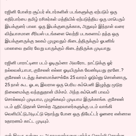
ரஜினி போன்ற சூப்பர் ஸ்டார்களின் படங்களுக்கு ஏற்படும் ஒரு
எதிர்பார்பை தமிழ் ரசிகர்கள் மத்தியில் ஏற்படுத்திய ஒரு மாபெரும்
இயக்குனர் பாலா. ஒரு இயக்குனருக்காக, அதுவும் இந்நாள் வரை
வித்யாசமான சீரியஸ் படங்களை வெற்றி படஙகளாய் தந்த ஒரு
இயக்குனருக்கு உலகம் முழுவதும் கிடைத்திருக்கும் ஓபனிங்
பாலாவை தவிர வேறு யாருக்கும் கிடைத்திருக்க முடியாது.
ரஜினி பாராட்டினா படம் ஓடிரும்னா அவரோட நாட்டுக்கு ஓர்
நல்லவன்,பாபா, குசேலன் எல்லா ஓடியிருக்க வேண்டியது தானே..?
குசேலன் படத்து க்ளைமாக்ஸுக்கே 25 வாரம் ஓடும்னு சொன்னாரு,
25 நாள் கூட ஓடல, இவரால ஒரு பெரிய கம்பெனி இழுத்து மூடுற
நிலைமைக்கு வந்ததுதான் மிச்சம். அந்த கம்பெனி பாவம்
சொல்லவும் முடியாம, முழுங்கவும் முடியாம இருக்காங்க. குசேலன்
படம் ஹிட்டுதான் சொல்ற ஆதரவாளர்களுக்கு படம் வாங்கி
வெளியிட்டு,அடிபட்டு நொந்து போன ஒரு தியேட்டர் ஓனரை என்னால
உதாரணம் காட்ட முடியும்.
ஏன் இவரு தன்னுடய ஆதரவாளர்களை பார்க்க சொல்லி சொன்ன