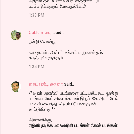
அதான் தல்.. பேசாம பேர மாத்திக்கிட்டு
படமெடுக்கணும் போலருக்கே..//
1:33 PM
Cable சங்கர்
said…
நன்றி வெண்பூ..
ஷாஜகான்.. அஸ்பர். உங்கள் வருகைக்கும்,
கருத்துக்களுக்கும்
1:34 PM
நையாண்டி நைனா
said…
/*அவர் தோல்வி படங்களை பட்டியலிடகூட மூன்று
படங்கள் மேல் கிடைக்காமல் இருப்பதே அவர் மேல்
மக்கள் வைத்துருக்கும் ப்ரியதைதான்
காட்டுகிறது.*/
அனானிக்கு,
ரஜினி நடித்த பல வெற்றி படங்கள் ரீமேக் படங்கள்.