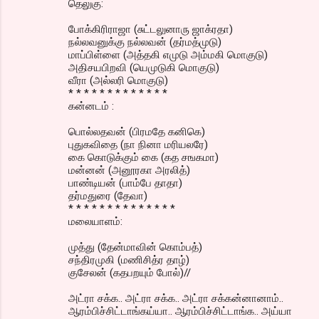
தெலுகு:
போக்கிரிராஜா (சுட்டலுனாரு ஜாக்ரதா)
நல்லவனுக்கு நல்லவன் (தர்மத்முடு)
மாப்பிள்ளை (அத்தகி எமுடு அம்மகி மொகுடு)
அதிசயபிறவி (யெமுடுகி மொகுடு)
வீரா (அல்லரி மொகுடு)
* * * * * * * * * * * * *
கன்னடம் :
பொல்லதவன் (பிரமதே கனிகெ)
புதுகவிதை (நா நினா மரியலரே)
கை கொடுக்கும் கை (கத சஙகமா)
மன்னன் (அனூரகா அரலித்)
பாண்டியன் (பாம்பே தாதா)
தர்மதுரை (தேவா)
* * * * * * * * * * * * * *
மலையாளம்:
முத்து (தேன்மாவின் கொம்பத்)
சந்திரமுகி (மணிசித்ர தாழ்)
குசேலன் (கதபறயும் போல்)//
அட்ரா சக்க.. அட்ரா சக்க.. அட்ரா சக்கன்னானாம்..
ஆரம்பிச்சிட்டாங்கய்யா.. ஆரம்பிச்சிட்டாங்க.. அய்யா