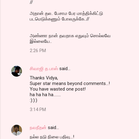
//
அதான் தல.. பேசாம பேர மாத்திக்கிட்டு
படமெடுக்கணும் போலருக்கே..//
அண்ணா நான் தவறாக எதுவும் சொல்லவே
இல்லையே..
2:26 PM
சிவாஜி த பாஸ்
said…
Thanks Vidya,
Super star means beyond comments...!
You have wasted one post!
ha ha ha ha........
:):):)
3:14 PM
நவநீதன்
said…
நல்ல நடு நிலை பதிவு...!