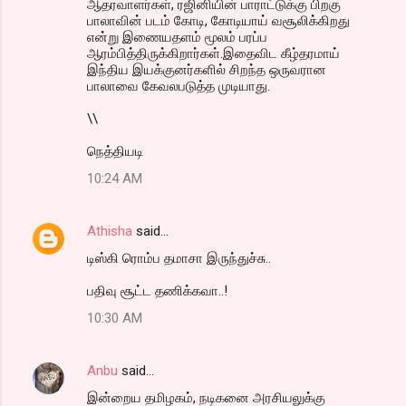
ஆதரவாளர்கள், ரஜினியின் பாராட்டுக்கு பிறகு
பாலாவின் படம் கோடி, கோடியாய் வசூலிக்கிறது
என்று இணையதளம் மூலம் பரப்ப
ஆரம்பித்திருக்கிறார்கள்.இதைவிட கீழ்தரமாய்
இந்திய இயக்குனர்களில் சிறந்த ஒருவரான
பாலாவை கேவலபடுத்த முடியாது.
\\
நெத்தியடி
10:24 AM
Athisha
said…
டிஸ்கி ரொம்ப தமாசா இருந்துச்சு..
பதிவு சூட்ட தணிக்கவா..!
10:30 AM
Anbu
said…
இன்றைய தமிழகம், நடிகனை அரசியலுக்கு