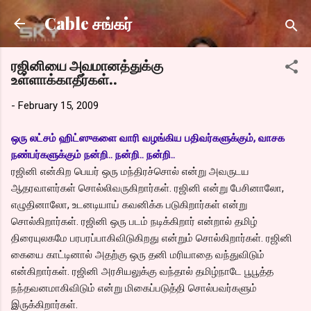
Skip to main content
Cable சங்கர்
ரஜினியை அவமானத்துக்கு
உள்ளாக்காதீர்கள்..
-
February 15, 2009
ஒரு லட்சம் ஹிட்ஸுகளை வாரி வழங்கிய பதிவர்களுக்கும், வாசக
நண்பர்களுக்கும் நன்றி.. நன்றி.. நன்றி..
ரஜினி என்கிற பெயர் ஒரு மந்திரச்சொல் என்று அவருடய
ஆதரவாளர்கள் சொல்லிவருகிறார்கள். ரஜினி என்று பேசினாலோ,
எழுதினாலோ, உடனடியாய் கவனிக்க படுகிறார்கள் என்று
சொல்கிறார்கள். ரஜினி ஒரு படம் நடிக்கிறார் என்றால் தமிழ்
திரையுலகமே பரபரப்பாகிவிடுகிறது என்றும் சொல்கிறார்கள். ரஜினி
கையை காட்டினால் அதற்கு ஒரு தனி மரியாதை வந்துவிடும்
என்கிறார்கள். ரஜினி அரசியலுக்கு வந்தால் தமிழ்நாடே பூபூத்த
நந்தவனமாகிவிடும் என்று மிகைப்படுத்தி சொல்பவர்களும்
இருக்கிறார்கள்.