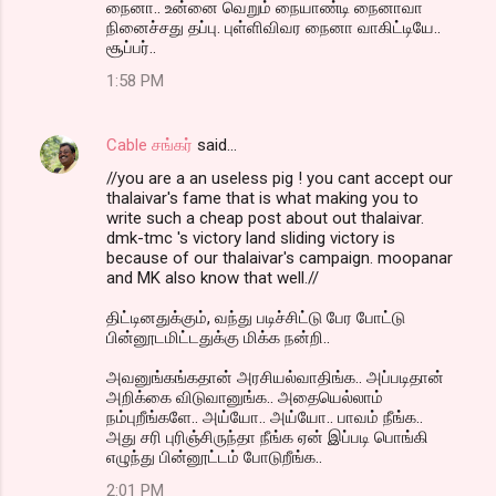
நைனா.. உன்னை வெறும் நையாண்டி நைனாவா
நினைச்சது தப்பு. புள்ளிவிவர நைனா வாகிட்டியே..
சூப்பர்..
1:58 PM
Cable சங்கர்
said…
//you are a an useless pig ! you cant accept our
thalaivar's fame that is what making you to
write such a cheap post about out thalaivar.
dmk-tmc 's victory land sliding victory is
because of our thalaivar's campaign. moopanar
and MK also know that well.//
திட்டினதுக்கும், வந்து படிச்சிட்டு பேர போட்டு
பின்னூடமிட்டதுக்கு மிக்க நன்றி..
அவனுங்கங்கதான் அரசியல்வாதிங்க.. அப்படிதான்
அறிக்கை விடுவானுங்க.. அதையெல்லாம்
நம்புறீங்களே.. அய்யோ.. அய்யோ.. பாவம் நீங்க..
அது சரி புரிஞ்சிருந்தா நீங்க ஏன் இப்படி பொங்கி
எழுந்து பின்னூட்டம் போடுறீங்க..
2:01 PM