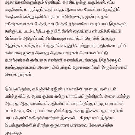
ஆதரவாளர்களுக்கும் தெரியும். அரசியலுக்கு வருவேன், எப்ப
வருவேன், யாருக்கும் தெரியாது, ஆனா வர வேண்டிய நேரத்தில்
வருவேன் என்று ஒவ்வொரு படம் ரிலீஸுக்கு முன்பும், தன்
ரசிகர்களை உசுப்பேத்தி, உசுப்பேத்தி ஏற்கனவே பரபரப்பாய் இருக்கும்
தன்னுடய படம் பற்றிய ஒரு பிரி ரிலீஸ் ஹைப்பை ஏற்படுத்திவிட்டு
பின்னால் அதெல்லாம் சினிமாவுல டைரக்டர் சொல்லி பேசுறது
அதுக்கு எனக்கும் சம்மந்தமில்லைனு சொல்லுவார். ரஜினியை நம்பி
எவ்வளவு முறை அவரது ஆதரவாளர்கள் அவமானப்பட்டு
ஏமாந்தார்கள் என்பதை எண்ணி கணக்கிலடங்காது. இருந்தாலும்
கண்மூடிதனமாய் அவரை பின்பற்றும் ஆதரவாளர்கள் இருக்கத்தான்
செய்கிறார்கள்.
இப்படியிருக்க, சமீபத்தில் ரஜினி பாலாவின் நான் கடவுள் படம்
பார்த்துவிட்டு, ஆகா ஓகோ என்று பாராட்டியிருக்கிறார். அதை பார்த்து
அவரது ஆதரவாளர்கள், ரஜினியின் பாராட்டுக்கு பிறகு பாலாவின்
படம் கோடி, கோடியாய் வசூலிக்கிறது என்று இணையதளம் மூலம்
பரப்ப ஆரம்பித்திருக்கிறார்கள்.இதைவிட கீழ்தரமாய் இந்திய
இயக்குனர்களில் சிறந்த ஒருவரான பாலாவை கேவலபடுத்த
முடியாது.