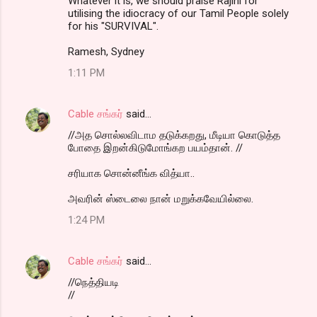
Whatever it is, we should praise Rajini for
utilising the idiocracy of our Tamil People solely
for his "SURVIVAL".
Ramesh, Sydney
1:11 PM
Cable சங்கர்
said…
//அத சொல்லவிடாம தடுக்கறது, மீடியா கொடுத்த
போதை இறன்கிடுமோங்கற பயம்தான். //
சரியாக சொன்னீங்க வித்யா..
அவரின் ஸ்டைலை நான் மறுக்கவேயில்லை.
1:24 PM
Cable சங்கர்
said…
//நெத்தியடி
//