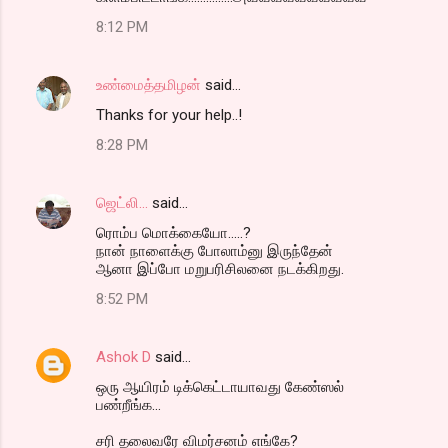
8:12 PM
உண்மைத்தமிழன்
said…
Thanks for your help..!
8:28 PM
ஜெட்லி...
said…
ரொம்ப மொக்கையோ.....?
நான் நாளைக்கு போலாம்னு இருந்தேன்
ஆனா இப்போ மறுபரிசிலனை நடக்கிறது.
8:52 PM
Ashok D
said…
ஒரு ஆயிரம் டிக்கெட்டாயாவது கேண்ஸல்
பண்றீங்க...
சரி தலைவரே விமர்சனம் எங்கே?