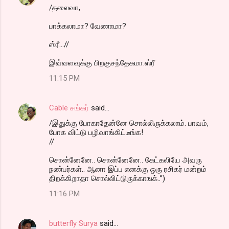
/தலைவா,
பாக்கலாமா? வேணாமா?
ஸ்ரீ...//
இவ்வளவுக்கு பிறகுசந்தேகமா.ஸ்ரீ
11:15 PM
Cable சங்கர்
said…
/இதுக்கு போகாதேன்னே சொல்லிருக்கலாம். பாவம்,
போக விட்டு பழிவாங்கிட்டீங்க!
//
சொன்னேனே.. சொன்னேனே.. கேட்கலியே அவரு
நண்பர்கள்.. ஆனா இப்ப எனக்கு ஒரு ரசிகர் மன்றம்
திறக்கிறாதா சொல்லிட்டுருக்காஙக்..”)
11:16 PM
butterfly Surya
said…