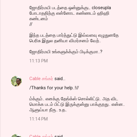
ஜோதிர்மயி படத்தை ஒன்னுக்குட closeupla
போடாததிற்கு என்னோட கண்ணடம் ஹிஹி
கண்டனம்
//
இந்த படத்தை பார்த்துட்டு இவ்வளவு எழுதுனதே
பெரிசு இதுல தனியா விமர்சனம் வேற்..
ஜோதிர்மயி உங்களுக்க்கும் பிடிக்குமா..?
11:13 PM
Cable சங்கர்
said…
/Thanks for your help..!//
ம்க்கும்.. எனக்கு தேங்க்ஸ் சொல்லிட்டு.. அத விட
மொக்க படம் பிட்டு இருக்குன்னு பாக்குறது.. என்ன..
ஆளுய்யா நீரூ.. உ.த..
11:14 PM
Cable சங்கர்
said…