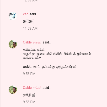
12:38 AM
ksc
said…
(((((((((;
11:58 AM
Cable சங்கர்
said…
/விளம்பரஙக்ள்,
வருகிறா இவை ஸ்பெல்லிங் மிஸ்டேக் இல்லாமல்
என்னவாம்//
ookk.. ரைட்.. தப்புன்னு ஒத்துக்கறேன்.
9:56 PM
Cable சங்கர்
said…
நன்றி ஜி..
9:56 PM