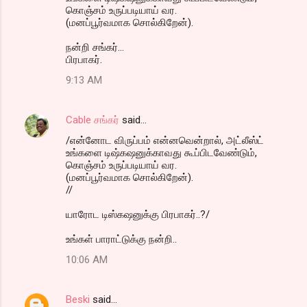
கொஞ்சம் உருப்படியாய் வர.
(மனப்பூர்வமாக சொல்கிறேன்).
நன்றி சங்கர்...
பிரபாகர்.
9:13 AM
Cable சங்கர்
said…
/என்னோட விருப்பம் என்னவென்றால், அட்லீஸ்ட்
உங்களை டிஷ்கஷனுக்காவது கூப்பிடவேண்டும்,
கொஞ்சம் உருப்படியாய் வர.
(மனப்பூர்வமாக சொல்கிறேன்).
//
யாரோட டிஸ்கஷனுக்கு பிரபாகர்..?/
உங்கள் பாராட்டுக்கு நன்றி..
10:06 AM
Beski
said…