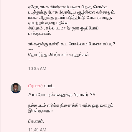
ஏதோ, உங்க விமர்சனம் படிச்ச பிறகு, மொக்க
படத்துக்கு போக வேண்டிய சூழ்நிலை வந்தாலும்,
மனச அதுக்கு தயார் படுத்திட்டு போக முடியுது,
ஏமாற்றம் குறையுதில்ல...
அப்புறம் , நல்ல படமா இருதா ஓடிப்போய்
பாத்துடலாம்.
உங்களுக்கு நன்றி கூட சொல்லாம போனா எப்படி?
---
தொடர்ந்து விமர்சனம் எழுதுங்கள்.
---
10:35 AM
பிரபாகர்
said…
// யாரோட டிஸ்கஷனுக்கு பிரபாகர்..?//
நல்ல படம் எடுக்க நினைக்கிற எந்த ஒரு வளரும்
இயக்குனரும்...
பிரபாகர்.
11:49 AM