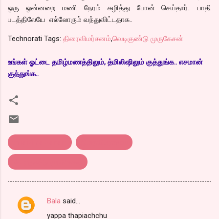
ஒரு ஒன்னறை மணி நேரம் கழித்து போன் செய்தார்.. பாதி
படத்திலேயே எல்லோரும் வந்துவிட்டதாக..
Technorati Tags:
திரைவிமர்சனம்
,
வெடிகுண்டு முருகேசன்
உங்கள் ஓட்டை தமிழ்மணத்திலும், த்மிலிஷிலும் குத்துங்க.. எசமான்
குத்துங்க..
thiraivimarsanam
திரைவிமர்சனம்
வெடிகுண்டு முருகேசன்
Bala
said…
C
yappa thapiachchu