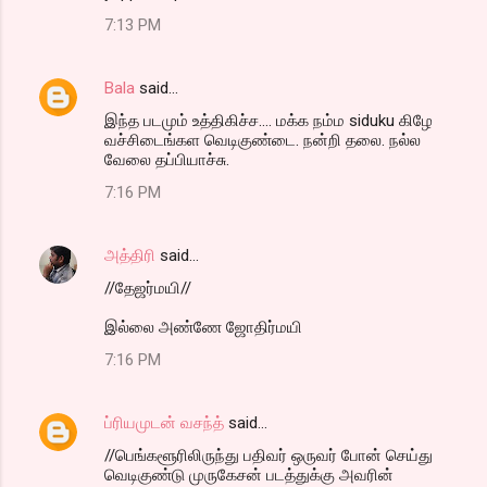
o
7:13 PM
m
m
Bala
said…
e
இந்த படமும் உத்திகிச்ச.... மக்க நம்ம siduku கிழே
n
வச்சிடைங்கள வெடிகுண்டை. நன்றி தலை. நல்ல
t
வேலை தப்பியாச்சு.
s
7:16 PM
அத்திரி
said…
//தேஜர்மயி//
இல்லை அண்ணே ஜோதிர்மயி
7:16 PM
ப்ரியமுடன் வசந்த்
said…
//பெங்களூரிலிருந்து பதிவர் ஒருவர் போன் செய்து
வெடிகுண்டு முருகேசன் படத்துக்கு அவரின்