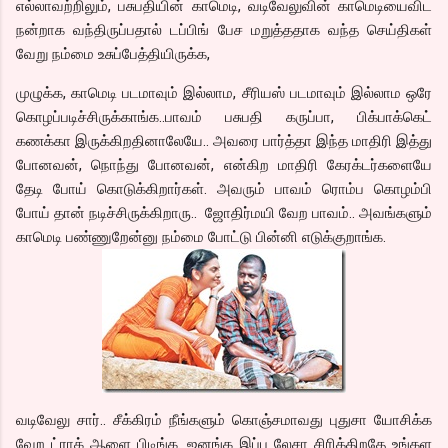
எல்லாவற்றிலும், பசுபதியின் காமெடி, வடிவேலுவின் காமெடியைவிட
நன்றாக வந்திருப்பதால் டப்பிங் பேச மறுத்ததாக வந்த செய்திகள்
வேறு நம்மை உசுப்பேத்தியிருக்க,
முழுக்க, காமெடி படமாவும் இல்லாம, சீரியஸ் படமாவும் இல்லாம ஒரே
கொழப்படிச்சிருக்காங்க..பாவம் பசுபதி கருப்பா, பிக்பாக்கெட்
கணக்கா இருக்கிறதினாலேயே.. அவரை பார்த்தா இந்த மாதிரி இத்து
போனவன், நொந்து போனவன், என்கிற மாதிரி கேரக்டர்களையே
தேடி போய் கொடுக்கிறார்கள். அவரும் பாவம் ரொம்ப கொழம்பி
போய் தான் நடிச்சிருக்கிறாரு.. ஜோதிர்மயி வேற பாவம்.. அவங்களும்
காமெடி பண்ணுறேன்னு நம்மை போட்டு பின்னி எடுக்குறாங்க.
வடிவேலு சார்.. சீக்கிரம் நீங்களும் கொஞ்சமாவது புதுசா யோசிக்க
வேற ட்ராக் ஆளை பிடிங்க. ஜனங்க இப்ப லேசா சிரிக்கிறதே உங்கள