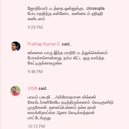
ஜோதிர்மயி படத்தை ஒன்னுக்குட closeupla
போடாததிற்கு என்னோட கண்ணடம் ஹிஹி
கண்டனம்
9:29 PM
Prathap Kumar S.
said…
உங்களை யாரு இந்த மாதிரி படத்துக்கெல்லாம்
போகச்சசொன்னது. நம்ம கிட்ட ஒரு வார்த்த
கேட்டிருக்காலமுல்ல
9:48 PM
VISA
said…
பாவம் பசுபதி ....அக்ரோஷமான வில்லன்
கேரக்டர்களிலேயே நடித்திருக்கலாம். வெடிகுண்டு
முருகேசன். தலைப்பெல்லாம் நல்ல தான்
வைக்கிறாய்ங்க ஆனா வெடிக்கத்தான்
மாட்டேங்குது.
10:12 PM