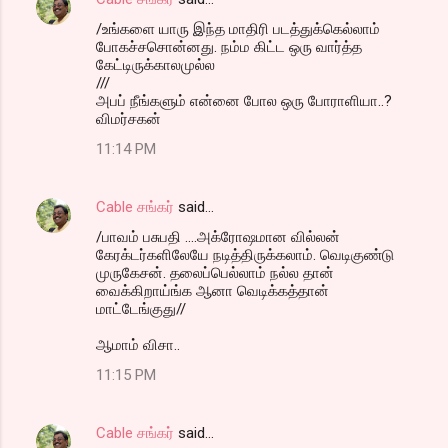
/உங்களை யாரு இந்த மாதிரி படத்துக்கெல்லாம்
போகச்சசொன்னது. நம்ம கிட்ட ஒரு வார்த்த
கேட்டிருக்காலமுல்ல
///
அபப் நீங்களும் என்னை போல ஒரு போராளியா..?
விமர்சகன்
11:14 PM
Cable சங்கர்
said…
/பாவம் பசுபதி ....அக்ரோஷமான வில்லன்
கேரக்டர்களிலேயே நடித்திருக்கலாம். வெடிகுண்டு
முருகேசன். தலைப்பெல்லாம் நல்ல தான்
வைக்கிறாய்ங்க ஆனா வெடிக்கத்தான்
மாட்டேங்குது//
ஆமாம் விசா..
11:15 PM
Cable சங்கர்
said…