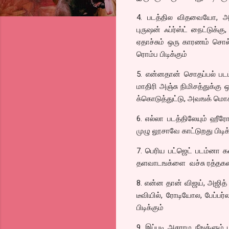
4. படத்தில விதவையோ,
புருஷன் ஃப்ர்ஸ்ட் நைட்டுக்க
ஏதாச்சும் ஒரு காரணம் சொல்
ரொம்ப பிடிக்கும்
5. என்னதான் சொதப்பல் படம
மாதிரி அஞ்சு நிமிசத்துக்கு 
க்கொடுத்துட்டு, அவஙக் மொக்
6. எல்லா படத்திலேயும் ஹ
முழு லூசாவே காட்டுறது பிடிக்
7. பெரிய பட்ஜெட் படம்னா க
தளவாடஙக்ளை வச்சு ரத்தகளரிய
8. என்ன தான் விஜய், அஜித்
டீவியில், ரோடியோல, பேப்ப
பிடிக்கும்
9. இப்படி அசராம நீஙக்ளும் 