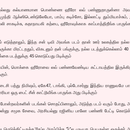
 அல்லது கல்யாணமான பொண்ணை ஹீரோ லவ் பண்ணுறாருன்னா அ
ு, முந்தி ஆக்ஸிடெண்டுலேயோ, பாம்பு கடிச்சோ, இல்லாட்டி தும்மியாச்சும், 
லி சாகடிச்சு, கதாநாயகி கற்பை, ஹீரோவுக்காக காப்பாத்திறீங்க பாருங
் எடுத்தாலும், இந்த சன் டிவி அவங்க படம் தான் ஊர் உலகத்தில நல்
ஒருக்கா மிரட்டறதும், விகடனும் தன் பங்குக்கு, நல்ல படத்துக்கெல்லாம் 40 
கை படத்துக்கு 45 கொடுப்பது பிடிக்கும்
ீரோயின், மொக்கை ஹீரோவை லவ் பண்ணவேண்டிய கட்டாயத்தில இருக்கி
கும்.
டைசி பத்து நிமிஷம், ஏகே47, டாங்கி, புல்டோசர்னு இந்திய ராணுவமே ப
ா ஒரு பைட் சீன் காட்டூவீங்க பாருங்க அது பிடிக்கும்
 போன்றவர்களின் படங்கள் சொதப்பினாலும், அடுத்த படம் வரும் போது,
ர்லன்னு சமூக சேவை, அரசியல்னு ரஜினிய பாலோ பண்ணி பேட்டி கொடுக்
படமெடுத்திட்டிருக்க,’கே’ல ஆரம்பிச்சு “ர்”ல முடியற பெயருள்ள ஒருத்தர்