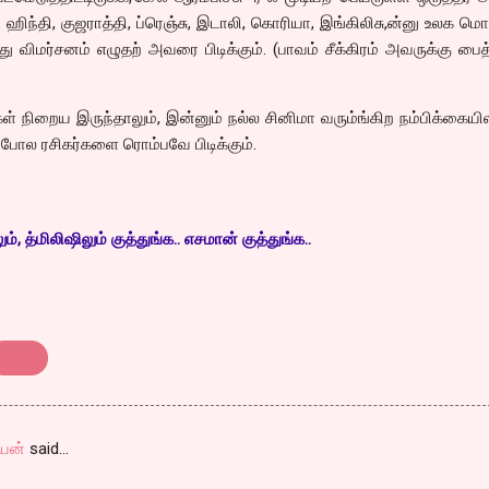
 ஹிந்தி, குஜராத்தி, ப்ரெஞ்சு, இடாலி, கொரியா, இங்கிலிசு,ன்னு உலக ம
து விமர்சனம் எழுதற் அவரை பிடிக்கும். (பாவம் சீக்கிரம் அவருக்கு பைத
க்ள் நிறைய இருந்தாலும், இன்னும் நல்ல சினிமா வரும்ங்கிற நம்பிக்கையி
ை போல ரசிகர்களை ரொம்பவே பிடிக்கும்.
, த்மிலிஷிலும் குத்துங்க.. எசமான் குத்துங்க..
பொது
யன்
said…