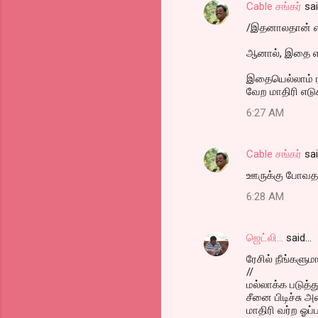
Cable சங்கர்
sa
/இதனாலதான் என
ஆனால், இதை எல்
இதையெல்லாம் ரச
வேற மாதிரி எடுக
6:27 AM
Cable சங்கர்
sa
ஊருக்கு போவதால
6:28 AM
ஜெட்லி...
said…
ரேசில் நீங்களுமா?
//
மல்லாக்க படுத
சீனை பிடிச்சு அத
மாதிரி வர்ற ஓப்ப