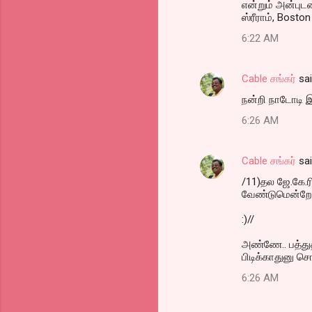
என்றும் அன்புட
ஸ்ரீராம், Boston
6:22 AM
Cable சங்கர்
sa
நன்றி நாடோடி 
6:26 AM
Cable சங்கர்
sa
/11)தல ஜே.கே.ரி
வேண்டுமென்றே க
:)//
அண்ணே.. பத்து
பிடிக்காதுனு ச
6:26 AM