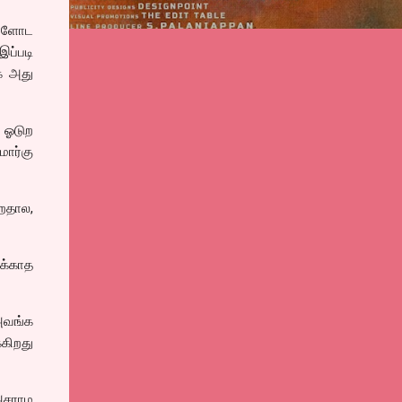
வளோட
இப்படி
்க அது
ல ஓடுற
மார்கு
றதால,
ாக்காத
 அவங்க
கிறது
 அசராம