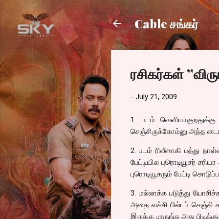
Cable சங்கர்
ரசிகர்கள் ”விரு
-
July 21, 2009
1. படம் வெளியாகுறதுக்க
செஞ்சிருக்கோம்னு அந்த டைரக
2. படம் ரிலீஸாகி பத்து நா
பேட்டியில புரொடியூசர் சரி
புரொடியூசரும் பேட்டி கொடுப்
3. மல்லாக்க படுத்து யோசிச
அதை வச்சி பில்டப் செஞ்சி கா
இருக்கு பாருங்க அது பிடிக்கு