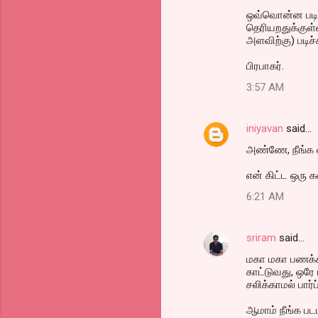
ஒவ்வொன்ன படிக்
தெரியறதுக்குள்
அளவிற்கு) படிச்சு
பிரபாகர்.
3:57 AM
iniyavan
said…
அண்ணே, நீங்க 
என் கிட்ட ஒரு
6:21 AM
sriram
said…
மகா மகா பணக்கா
காட்டுவது, ஒர
சலிக்காமல் பார்
ஆமாம் நீங்க ப