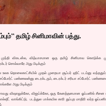
Skip to main content
ம்பும்” தமிழ் சினிமாவின் பத்து.
ு முந்தி விகடன்ல, வித்யாசமான ஒரு தமிழ் சினிமாவ கொடுக்க மு
்டர் சொல்வாரே அது பிடிக்கும்
ள்ல உலக தொலைகாட்சியில் முதல் முறையா சூப்பர் ஹிட் படம்னு வந்ததும
யா சப்போர்ட் பண்ணலன்னு டைரக்டரும், டைரக்டர் சரியா சப்போர்ட் பண்ண
பாங்களே அது பிடிக்கும்
்சாவது விஷாலுக்கோ, விஜய்க்கோ, ஒரு கேனத்தனமான ஓப்பனிங் சீனை பி
ல்ஷீட் வாங்கிட்டு, படத்துல பாக்கயில காரி துப்புற மாதிரி வர்ற ஓப்பனிங
ம்