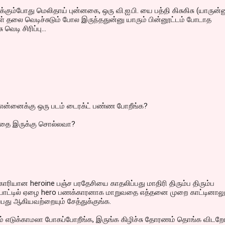
கும்போது மெலிதாய் புன்னகை, ஒரு வி.ஐ.பி. யை பத்தி கிசுகிசு (யாருன்
ள் தலை வெடிச்சுடும் போல இருந்ததுன்னு யாரும் பின்னூட்டம் போடாத
 வெடி சிரிப்பு...
என்னைக்கு ஒரு படம் டைரக்ட் பண்ண போறீங்க?
 கதை இருக்கு சொல்லவா?
ரியான heroine பஞ்ச பரதேசியை காதலிப்பது மாதிரி திரும்ப திரும்ப
ே பாட்டில் ஏழை hero பணக்காரனாக மாறுவதை எத்தனை முறை காட்டினாலு
ப்பது ஆகியவற்றையும் சேத்துக்குங்க.
டம் எடுக்காமலா போகப்போறீங்க, இருங்க கிழிச்சு தோரணம் தொங்க விடற