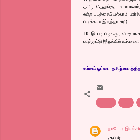
தமிழ், தெலுங்கு, மலையாளம்,
வர்ற படத்தையெல்லாம் பார்த்
பிடிக்காம இருந்தா சரி)
10. இப்படி பிடிக்குற விஷயங
பாத்துட்டு இருக்கிற் நம்மள
உங்கள் ஓட்டை தமிழ்மணத்திலும்
சினிமா
பத்து
நாடோடி இலக்கி
C
சூப்பர்.