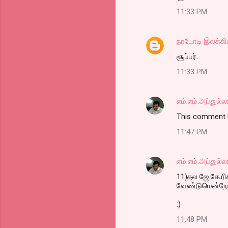
o
11:33 PM
m
m
நாடோடி இலக்கி
e
சூப்பர்.
n
t
11:33 PM
s
எம்.எம்.அப்துல்ல
This comment h
11:47 PM
எம்.எம்.அப்துல்ல
11)தல ஜே.கே.ரித
வேண்டுமென்றே க
:)
11:48 PM