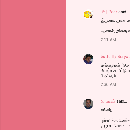
பீர் | Peer
said…
இதனாலதான் எனக
ஆனால், இதை எல்
2:11 AM
butterfly Surya
என்னதான் “மொக்
விமர்சனமிட்டு 
பிடிக்கும்...
2:36 AM
பிரபாகர்
said…
சங்கர்,
புல்லரிக்க வெச்ச
குழம்ப வெச்சு... 