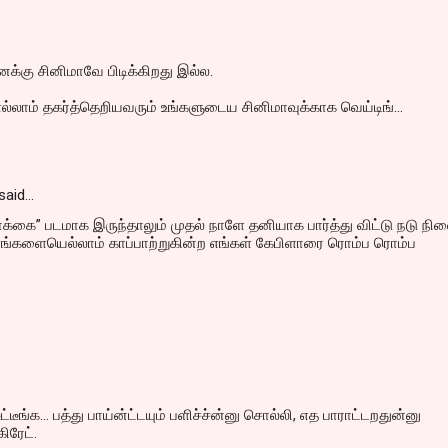
்கு சினிமாவே பிடிக்கிறது இல்ல.
லாம் தகர்த்தெறியவரும் உங்களுடைய சினிமாவுக்காக வெய்டிங்...
said…
கை” படமாக இருந்தாலும் முதல் நாளே தனியாக பார்த்து விட்டு நடு நி
எங்களையெல்லாம் காப்பாற்றுகின்ற எங்கள் கேபிளாரை ரொம்ப ரொம்ப
ுட்டீங்க... பத்து பாய்ன்ட்டயும் பளிச்ச்ன்னு சொல்லி, எத பாராட்டறதுன்னு
கிரேட்.