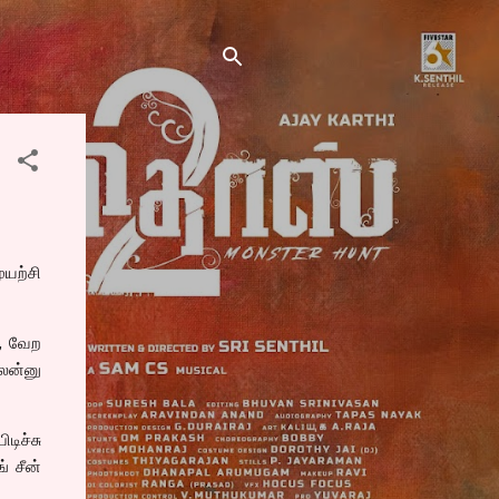
யற்சி
், வேற
லைன்னு
டிச்சு
் சீன்