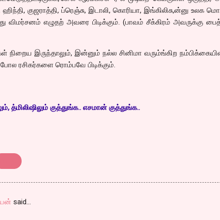
 ஹிந்தி, குஜராத்தி, ப்ரெஞ்சு, இடாலி, கொரியா, இங்கிலிசு,ன்னு உலக ம
து விமர்சனம் எழுதற் அவரை பிடிக்கும். (பாவம் சீக்கிரம் அவருக்கு பைத
க்ள் நிறைய இருந்தாலும், இன்னும் நல்ல சினிமா வரும்ங்கிற நம்பிக்கையி
ை போல ரசிகர்களை ரொம்பவே பிடிக்கும்.
, த்மிலிஷிலும் குத்துங்க.. எசமான் குத்துங்க..
பொது
யன்
said…