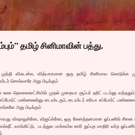
Skip to main content
ம்பும்” தமிழ் சினிமாவின் பத்து.
ு முந்தி விகடன்ல, வித்யாசமான ஒரு தமிழ் சினிமாவ கொடுக்க மு
்டர் சொல்வாரே அது பிடிக்கும்
ள்ல உலக தொலைகாட்சியில் முதல் முறையா சூப்பர் ஹிட் படம்னு வந்ததும
யா சப்போர்ட் பண்ணலன்னு டைரக்டரும், டைரக்டர் சரியா சப்போர்ட் பண்ண
பாங்களே அது பிடிக்கும்
்சாவது விஷாலுக்கோ, விஜய்க்கோ, ஒரு கேனத்தனமான ஓப்பனிங் சீனை பி
ல்ஷீட் வாங்கிட்டு, படத்துல பாக்கயில காரி துப்புற மாதிரி வர்ற ஓப்பனிங
ம்