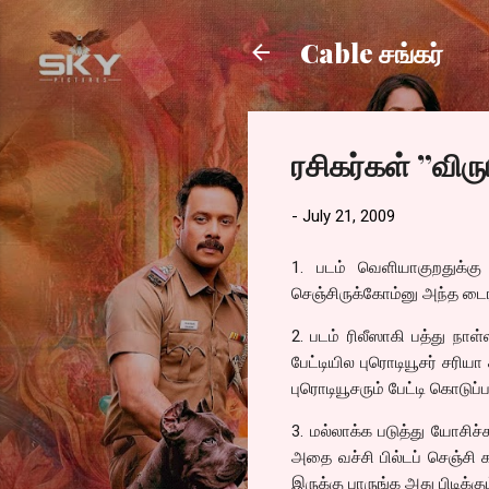
Cable சங்கர்
ரசிகர்கள் ”விரு
-
July 21, 2009
1. படம் வெளியாகுறதுக்க
செஞ்சிருக்கோம்னு அந்த டைரக
2. படம் ரிலீஸாகி பத்து நா
பேட்டியில புரொடியூசர் சரி
புரொடியூசரும் பேட்டி கொடுப்
3. மல்லாக்க படுத்து யோசிச
அதை வச்சி பில்டப் செஞ்சி கா
இருக்கு பாருங்க அது பிடிக்கு