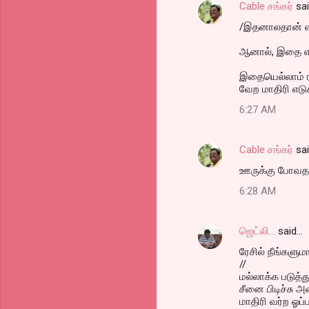
Cable சங்கர்
sa
/இதனாலதான் என
ஆனால், இதை எல்
இதையெல்லாம் ரச
வேற மாதிரி எடுக
6:27 AM
Cable சங்கர்
sa
ஊருக்கு போவதால
6:28 AM
ஜெட்லி...
said…
ரேசில் நீங்களுமா?
//
மல்லாக்க படுத
சீனை பிடிச்சு அத
மாதிரி வர்ற ஓப்ப