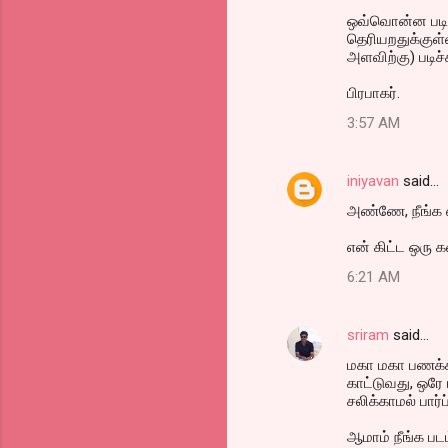
ஒவ்வொன்ன படிக்
தெரியறதுக்குள்
அளவிற்கு) படிச்சு
பிரபாகர்.
3:57 AM
iniyavan
said…
அண்ணே, நீங்க 
என் கிட்ட ஒரு
6:21 AM
sriram
said…
மகா மகா பணக்கா
காட்டுவது, ஒர
சலிக்காமல் பார்
ஆமாம் நீங்க ப