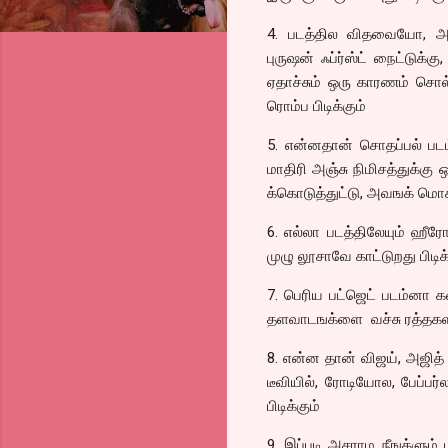
4. படத்தில விதவையோ,
புருஷன் ஃப்ர்ஸ்ட் நைட்டுக்க
ஏதாச்சும் ஒரு காரணம் சொல்
ரொம்ப பிடிக்கும்
5. என்னதான் சொதப்பல் படம
மாதிரி அஞ்சு நிமிசத்துக்கு 
க்கொடுத்துட்டு, அவஙக் மொக்
6. எல்லா படத்திலேயும் ஹ
முழு லூசாவே காட்டுறது பிடிக்
7. பெரிய பட்ஜெட் படம்னா க
தளவாடஙக்ளை வச்சு ரத்தகளரிய
8. என்ன தான் விஜய், அஜித்
டீவியில், ரோடியோல, பேப்ப
பிடிக்கும்
9. இப்படி அசராம நீஙக்ளும் 