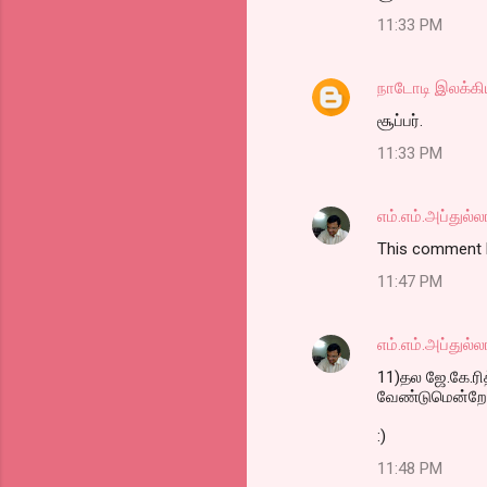
o
11:33 PM
m
m
நாடோடி இலக்கி
e
சூப்பர்.
n
t
11:33 PM
s
எம்.எம்.அப்துல்ல
This comment h
11:47 PM
எம்.எம்.அப்துல்ல
11)தல ஜே.கே.ரித
வேண்டுமென்றே க
:)
11:48 PM