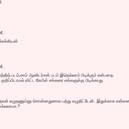
ன்
id…
இலக்கியன்
id…
த்தீஷ் படம்,சாம் ஆண்டர்சன் படம் இதெல்லாம் பிடிக்கும் என்பதை
ுறிப்பிடாமல் விட்ட கேபிள் சங்கரை எங்களுக்கு பிடிக்காது
தான் எழுதணும்னு சொன்னதுனால பத்து எழுதிட்டேன்.. இதுக்காக என்ன
ொல்லலாமா.?