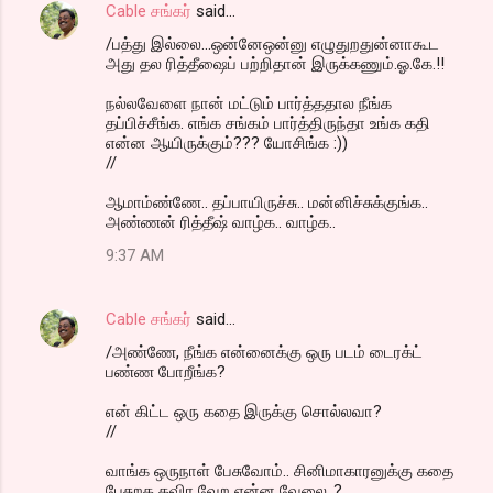
Cable சங்கர்
said…
/பத்து இல்லை...ஒன்னேஒன்னு எழுதுறதுன்னாகூட
அது தல ரித்தீஷைப் பற்றிதான் இருக்கணும்.ஓ.கே.!!
நல்லவேளை நான் மட்டும் பார்த்ததால நீங்க
தப்பிச்சீங்க. எங்க சங்கம் பார்த்திருந்தா உங்க கதி
என்ன ஆயிருக்கும்??? யோசிங்க :))
//
ஆமாம்ண்ணே.. தப்பாயிருச்சு.. மன்னிச்சுக்குங்க..
அண்ணன் ரித்தீஷ் வாழ்க.. வாழ்க..
9:37 AM
Cable சங்கர்
said…
/அண்ணே, நீங்க என்னைக்கு ஒரு படம் டைரக்ட்
பண்ண போறீங்க?
என் கிட்ட ஒரு கதை இருக்கு சொல்லவா?
//
வாங்க ஒருநாள் பேசுவோம்.. சினிமாகாரனுக்கு கதை
பேசுறத தவிர வேற என்ன வேலை..?