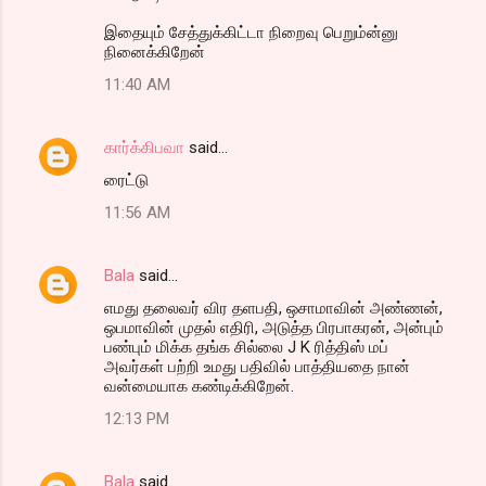
இதையும் சேத்துக்கிட்டா நிறைவு பெறும்ன்னு
நினைக்கிறேன்
11:40 AM
கார்க்கிபவா
said…
ரைட்டு
11:56 AM
Bala
said…
எமது தலைவர் விர தளபதி, ஒசாமாவின் அண்ணன்,
ஒபமாவின் முதல் எதிரி, அடுத்த பிரபாகரன், அன்பும்
பண்பும் மிக்க தங்க சில்லை J K ரித்திஸ் மப்
அவர்கள் பற்றி உமது பதிவில் பாத்தியதை நான்
வன்மையாக கண்டிக்கிறேன்.
12:13 PM
Bala
said…