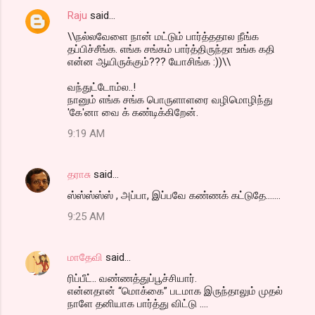
Raju
said…
\\நல்லவேளை நான் மட்டும் பார்த்ததால நீங்க
தப்பிச்சீங்க. எங்க சங்கம் பார்த்திருந்தா உங்க கதி
என்ன ஆயிருக்கும்??? யோசிங்க :))\\
வந்துட்டோம்ல..!
நானும் எங்க சங்க பொருளாளரை வழிமொழிந்து
'கே'னா வை க் கண்டிக்கிறேன்.
9:19 AM
தராசு
said…
ஸ்ஸ்ஸ்ஸ்ஸ் , அப்பா, இப்பவே கண்ணக் கட்டுதே.......
9:25 AM
மாதேவி
said…
ரிப்பீட்.. வண்ணத்துப்பூச்சியார்.
என்னதான் “மொக்கை” படமாக இருந்தாலும் முதல்
நாளே தனியாக பார்த்து விட்டு ....