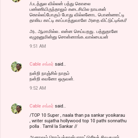
/படத்துல வில்லன் பத்து கொலை
பண்ணியிருந்தாலும் கடைசியில நாயகன்
கொல்லப்போகும் போது வில்லனோட பொண்ணாட்டி
தாலிய காட்டி காப்பாத்துவாளே அதை விட்டுட்டிங்க//
அட ஆமாமில்ல.. என்ன செய்யறது.. பத்துதானே
எழுதனுமின்னு சொன்னாங்க..வால்பையன்
9:51 AM
Cable சங்கர்
said…
நன்றி நாஞ்சில் நாதம்
நன்றி எவனோ ஒருவன்.
9:52 AM
Cable சங்கர்
said…
/TOP 10 Super , naala than pa sankar yosikarau
, writer sujatha hollywood top 10 pathi sonnathu
polla . Tamil la Sankar //
ஆனாலும் ரொம்பத்தான்பாராட்டுறீஙக் சிவகுமார்