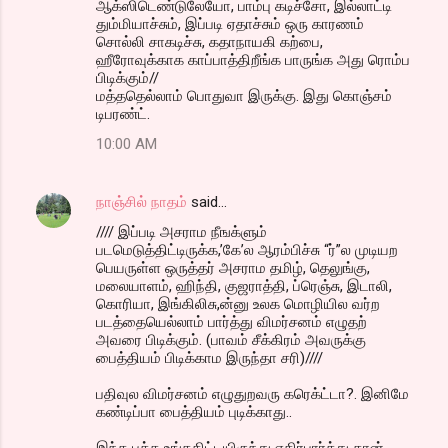
ஆக்ஸிடெண்டுலேயோ, பாம்பு கடிச்சோ, இல்லாட்டி
தும்மியாச்சும், இப்படி ஏதாச்சும் ஒரு காரணம்
சொல்லி சாகடிச்சு, கதாநாயகி கற்பை,
ஹீரோவுக்காக காப்பாத்திறீங்க பாருங்க அது ரொம்ப
பிடிக்கும்//
மத்ததெல்லாம் பொதுவா இருக்கு. இது கொஞ்சம்
டிபரண்ட்.
10:00 AM
நாஞ்சில் நாதம்
said…
//// இப்படி அசராம நீஙக்ளும்
படமெடுத்திட்டிருக்க,’கே’ல ஆரம்பிச்சு “ர்”ல முடியற
பெயருள்ள ஒருத்தர் அசராம தமிழ், தெலுங்கு,
மலையாளம், ஹிந்தி, குஜராத்தி, ப்ரெஞ்சு, இடாலி,
கொரியா, இங்கிலிசு,ன்னு உலக மொழியில வர்ற
படத்தையெல்லாம் பார்த்து விமர்சனம் எழுதற்
அவரை பிடிக்கும். (பாவம் சீக்கிரம் அவருக்கு
பைத்தியம் பிடிக்காம இருந்தா சரி)////
பதிவுல விமர்சனம் எழுதுறவரு கரெக்ட்டா?. இனிமே
கண்டிப்பா பைத்தியம் புடிக்காது..
இந்த பத்த உங்ககிட்டயிருந்து எதிர்பார்த்து தான்.