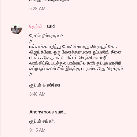
6:28 AM
ஜெட்லி...
said…
ரேசில் நீங்களுமா?....
//
மல்லாக்க படுத்து யோசிச்சாவது விஷாலுக்கோ,
விஜய்க்கோ, ஒரு கேனத்தனமான ஓப்பனிங் சீனை
பிடிச்சு அதை வச்சி பில்டப் செஞ்சி கால்ஷீட்
வாங்கிட்டு, படத்துல பாக்கயில காரி துப்புற மாதிரி
வர்ற ஓப்பனிங் சீன் இருக்கு பாருங்க அது பிடிக்கும்
//
சூப்பர் அண்ணே
6:40 AM
Anonymous said…
சூப்பர் சங்கர்.
8:15 AM