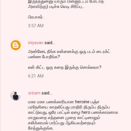
இருந்ததுன்னு யாரும் பின்னூட்டம் போடாத
அளவிற்கு) படிச்சு வெடி சிரிப்பு...
பிரபாகர்.
3:57 AM
iniyavan
said…
அண்ணே, நீங்க என்னைக்கு ஒரு படம் டைரக்ட்
பண்ண போறீங்க?
என் கிட்ட ஒரு கதை இருக்கு சொல்லவா?
6:21 AM
sriram
said…
மகா மகா பணக்காரியான heroine பஞ்ச
பரதேசியை காதலிப்பது மாதிரி திரும்ப திரும்ப
காட்டுவது, ஒரே பாட்டில் ஏழை hero பணக்காரனாக
மாறுவதை எத்தனை முறை காட்டினாலும்
சலிக்காமல் பார்ப்பது ஆகியவற்றையும்
சேத்துக்குங்க.