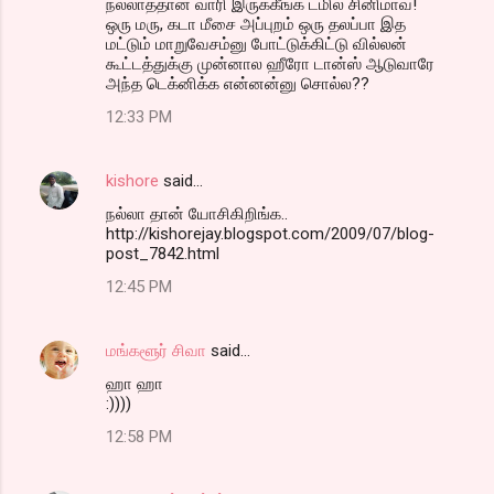
நல்லாத்தான் வாரி இருக்கீங்க டமில் சினிமாவ!
ஒரு மரு, கடா மீசை அப்புறம் ஒரு தலப்பா இத
மட்டும் மாறுவேசம்னு ​போட்டுக்கிட்டு வில்லன்
கூட்டத்துக்கு முன்னால ஹீரோ டான்ஸ் ஆடுவாரே
அந்த ​டெக்னிக்க என்னன்னு ​சொல்ல??
12:33 PM
kishore
said…
நல்லா தான் யோசிகிறிங்க..
http://kishorejay.blogspot.com/2009/07/blog-
post_7842.html
12:45 PM
மங்களூர் சிவா
said…
ஹா ஹா
:))))
12:58 PM