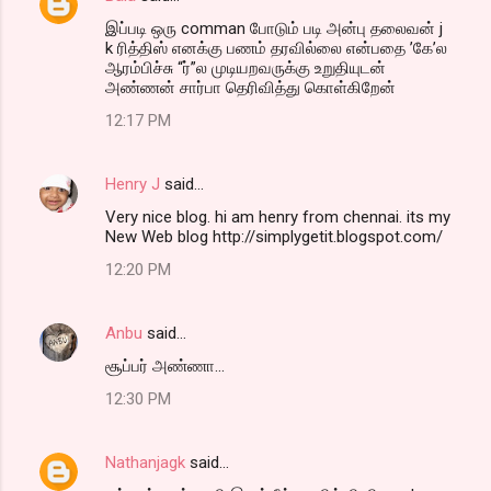
இப்படி ஒரு comman போடும் படி அன்பு தலைவன் j
k ரித்திஸ் எனக்கு பணம் தரவில்லை என்பதை ’கே’ல
ஆரம்பிச்சு “ர்”ல முடியறவருக்கு உறுதியுடன்
அண்ணன் சார்பா தெரிவித்து கொள்கிறேன்
12:17 PM
Henry J
said…
Very nice blog. hi am henry from chennai. its my
New Web blog http://simplygetit.blogspot.com/
12:20 PM
Anbu
said…
சூப்பர் அண்ணா...
12:30 PM
Nathanjagk
said…