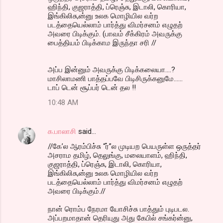
ஹிந்தி, குஜராத்தி, ப்ரெஞ்சு, இடாலி, கொரியா,
இங்கிலிசு,ன்னு உலக மொழியில வர்ற
படத்தையெல்லாம் பார்த்து விமர்சனம் எழுதற்
அவரை பிடிக்கும். (பாவம் சீக்கிரம் அவருக்கு
பைத்தியம் பிடிக்காம இருந்தா சரி //
அப்ப இன்னும் அவருக்கு பிடிக்கலையா....?
மாசிலாமணி பாத்தப்பவே பிடிசிருக்கனுமே......
டாப் டென் சூப்பர் டென் தல !!
10:48 AM
க.பாலாசி
said…
//கே’ல ஆரம்பிச்சு “ர்”ல முடியற பெயருள்ள ஒருத்தர்
அசராம தமிழ், தெலுங்கு, மலையாளம், ஹிந்தி,
குஜராத்தி, ப்ரெஞ்சு, இடாலி, கொரியா,
இங்கிலிசு,ன்னு உலக மொழியில வர்ற
படத்தையெல்லாம் பார்த்து விமர்சனம் எழுதற்
அவரை பிடிக்கும்.//
நான் ரொம்ப நேரமா யோசிச்சு பாத்தும் புடிபடல.
அப்பறமாதான் தெரியுது அது கேபில் சங்கர்ன்னு,