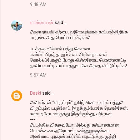
9:48 AM
வால்பையன்
said…
//கதாநாயகி கற்பை, ஹீரோவுக்காக காப்பாத்திறீங்க
பாருங்க அது ரொம்ப பிடிக்கும்//
படத்துல வில்லன் பத்து கொலை
பண்ணியிருந்தாலும் கடைசியில நாயகன்
கொல்லப்போகும் போது வில்லனோட பொண்ணாட்டி
தாலிய காட்டி காப்பாத்துவாளே அதை விட்டுட்டிங்க!
9:57 AM
Beski
said…
//ரசிகர்கள் ”விரும்பும்” தமிழ் சினிமாவின் பத்து//
விரும்பும்ல டபுல்கோட் இருக்கும்போதே நெனச்சேன்,
உள்ள ஏதோ உள்குத்து இருக்கும்னு, சரிதான்.
---
//படத்தில விதவையோ, அல்லது கல்யாணமான
பொண்ணை ஹீரோ லவ் பண்ணுறாருன்னா
அவளோட புருஷன் ஃப்ர்ஸ்ட் நைட்டுக்கு, முந்தி