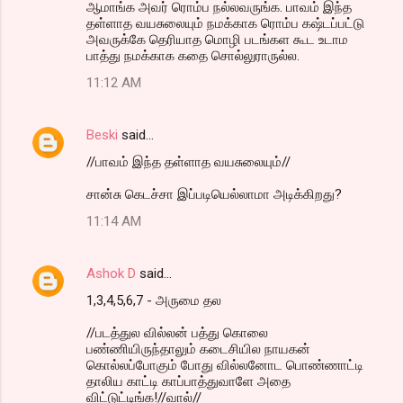
ஆமாங்க அவர் ரொம்ப நல்லவருங்க. பாவம் இந்த
தள்ளாத வயசுலையும் நமக்காக ரொம்ப கஷ்டப்பட்டு
அவருக்கே தெரியாத மொழி படங்கள கூட உடாம
பாத்து நமக்காக கதை சொல்லுராருல்ல.
11:12 AM
Beski
said…
//பாவம் இந்த தள்ளாத வயசுலையும்//
சான்சு கெடச்சா இப்படியெல்லாமா அடிக்கிறது?
11:14 AM
Ashok D
said…
1,3,4,5,6,7 - அருமை தல
//படத்துல வில்லன் பத்து கொலை
பண்ணியிருந்தாலும் கடைசியில நாயகன்
கொல்லப்போகும் போது வில்லனோட பொண்ணாட்டி
தாலிய காட்டி காப்பாத்துவாளே அதை
விட்டுட்டிங்க!//வால்//