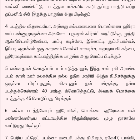
கால்ஷீட் வாங்கிட்டு, படத்துல பாக்கயில காரி துப்புற மாதிரி வர்ற
ஓப்பனிங் சீன் இருக்கு பாருங்க அது பிடிக்கும்
4. படத்தில விதவையோ, அல்லது கல்யாணமான பொண்ணை ஹீரோ
லவ் பண்ணுறாருன்னா அவளோட புருஷன் ஃப்ர்ஸ்ட் நைட்டுக்கு, முந்தி
ஆக்ஸிடெண்டுலேயோ, பாம்பு கடிச்சோ, இல்லாட்டி தும்மியாச்சும்,
இப்படி ஏதாச்சும் ஒரு காரணம் சொல்லி சாகடிச்சு, கதாநாயகி கற்பை,
ஹீரோவுக்காக காப்பாத்திறீங்க பாருங்க அது ரொம்ப பிடிக்கும்
5. என்னதான் சொதப்பல் படம் எடுத்தாலும், இந்த சன் டிவி அவங்க
படம் தான் ஊர் உலகத்தில நல்ல ஓடுற மாதிரி அஞ்சு நிமிசத்துக்கு
ஒருக்கா மிரட்டறதும், விகடனும் தன் பங்குக்கு, நல்ல
படத்துக்கெல்லாம் 40 மார்கு க்கொடுத்துட்டு, அவஙக் மொக்கை
படத்துக்கு 45 கொடுப்பது பிடிக்கும்
6. எல்லா படத்திலேயும் ஹீரோயின், மொக்கை ஹீரோவை லவ்
பண்ணவேண்டிய கட்டாயத்தில இருக்கிறதால, முழு லூசாவே
காட்டுறது பிடிக்கும்.
7. பெரிய பட்ஜெட் படம்னா கடைசி பத்து நிமிஷம், ஏகே47, டாங்கி,