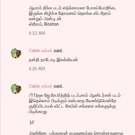
ஆமாம் நீங்க படம் எடுக்காமலா போகப்போறீங்க,
இருங்க கிழிச்சு தோரணம் தொங்க விடறோம்
என்றும் அன்புடன்
ஸ்ரீராம், Boston
6:22 AM
Cable சங்கர்
said…
நன்றி நாடோடி இலக்கியன்
6:26 AM
Cable சங்கர்
said…
/11)தல ஜே.கே.ரித்தீஷ் படம்,சாம் ஆண்டர்சன் படம்
இதெல்லாம் பிடிக்கும் என்பதை வேண்டுமென்றே
குறிப்பிடாமல் விட்ட கேபிள் சங்கரை எங்களுக்கு
பிடிக்காது
:)//
அண்ணே.. பத்துதான் எழுதணும்னு சொன்னதுனால