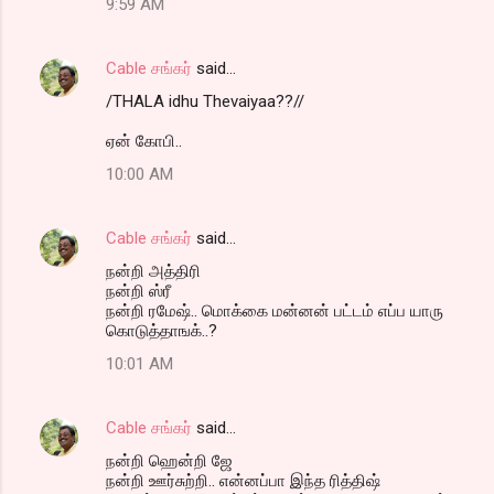
9:59 AM
Cable சங்கர்
said…
/THALA idhu Thevaiyaa??//
ஏன் கோபி..
10:00 AM
Cable சங்கர்
said…
நன்றி அத்திரி
நன்றி ஸ்ரீ
நன்றி ரமேஷ்.. மொக்கை மன்னன் பட்டம் எப்ப யாரு
கொடுத்தாஙக்..?
10:01 AM
Cable சங்கர்
said…
நன்றி ஹென்றி ஜே
நன்றி ஊர்சுற்றி.. என்னப்பா இந்த ரித்திஷ்