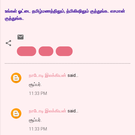
உங்கள் ஓட்டை தமிழ்மணத்திலும், த்மிலிஷிலும் குத்துங்க.. எசமான்
குத்துங்க..
சினிமா
பத்து
பொது
நாடோடி இலக்கியன்
said…
C
சூப்பர்.
o
11:33 PM
m
m
நாடோடி இலக்கியன்
said…
e
சூப்பர்.
n
t
11:33 PM