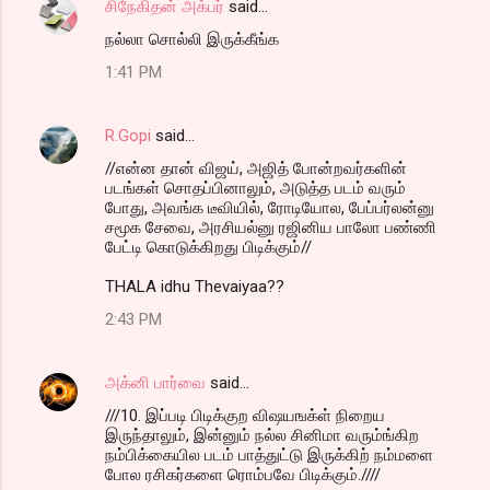
சிநேகிதன் அக்பர்
said…
நல்லா சொல்லி இருக்கீங்க‌
1:41 PM
R.Gopi
said…
//என்ன தான் விஜய், அஜித் போன்றவர்களின்
படங்கள் சொதப்பினாலும், அடுத்த படம் வரும்
போது, அவங்க டீவியில், ரோடியோல, பேப்பர்லன்னு
சமூக சேவை, அரசியல்னு ரஜினிய பாலோ பண்ணி
பேட்டி கொடுக்கிறது பிடிக்கும்//
THALA idhu Thevaiyaa??
2:43 PM
அக்னி பார்வை
said…
///10. இப்படி பிடிக்குற விஷயஙக்ள் நிறைய
இருந்தாலும், இன்னும் நல்ல சினிமா வரும்ங்கிற
நம்பிக்கையில படம் பாத்துட்டு இருக்கிற் நம்மளை
போல ரசிகர்களை ரொம்பவே பிடிக்கும்.////