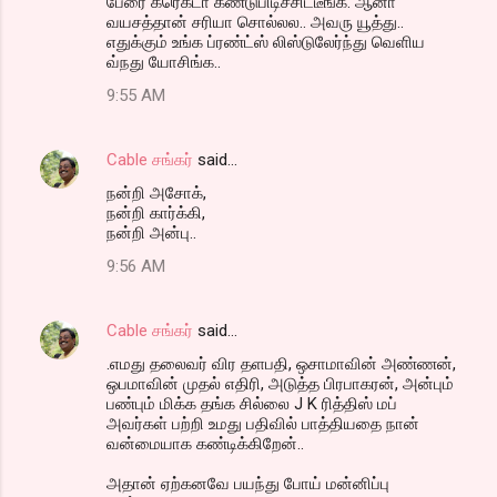
பேரை கரெக்டா கண்டுபிடிச்சிட்டீங்க. ஆனா
வயசத்தான் சரியா சொல்லல.. அவரு யூத்து..
எதுக்கும் உங்க ப்ரண்ட்ஸ் லிஸ்டுலேர்ந்து வெளிய
வ்நது யோசிங்க..
9:55 AM
Cable சங்கர்
said…
நன்றி அசோக்,
நன்றி கார்க்கி,
நன்றி அன்பு..
9:56 AM
Cable சங்கர்
said…
.எமது தலைவர் விர தளபதி, ஒசாமாவின் அண்ணன்,
ஒபமாவின் முதல் எதிரி, அடுத்த பிரபாகரன், அன்பும்
பண்பும் மிக்க தங்க சில்லை J K ரித்திஸ் மப்
அவர்கள் பற்றி உமது பதிவில் பாத்தியதை நான்
வன்மையாக கண்டிக்கிறேன்..
அதான் ஏற்கனவே பயந்து போய் மன்னிப்பு