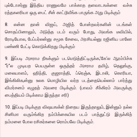
புல்டோசர்னு இந்திய ராணுவமே பாக்காத தளவாடஙக்ளை வச்சு
ரத்தகளரியா ஒரு பைட் சீன் காட்டூவீங்க பாருங்க அது பிடிக்கும்
8. என்ன தான் விஜய், அஜித் போன்றவர்களின் படங்கள்
சொதப்பினாலும், அடுத்த படம் வரும் போது, அவங்க டீவியில்,
ரோடியோல, பேப்பர்லன்னு சமூக சேவை, அரசியல்னு ரஜினிய பாலோ
பண்ணி பேட்டி கொடுக்கிறது பிடிக்கும்
9. இப்படி அசராம நீஙக்ளும் படமெடுத்திட்டிருக்க,’கே’ல ஆரம்பிச்சு
“ர்”ல முடியற பெயருள்ள ஒருத்தர் அசராம தமிழ், தெலுங்கு,
மலையாளம், ஹிந்தி, குஜராத்தி, ப்ரெஞ்சு, இடாலி, கொரியா,
இங்கிலிசு,ன்னு உலக மொழியில வர்ற படத்தையெல்லாம் பார்த்து
விமர்சனம் எழுதற் அவரை பிடிக்கும். (பாவம் சீக்கிரம் அவருக்கு
பைத்தியம் பிடிக்காம இருந்தா சரி)
10. இப்படி பிடிக்குற விஷயஙக்ள் நிறைய இருந்தாலும், இன்னும் நல்ல
சினிமா வரும்ங்கிற நம்பிக்கையில படம் பாத்துட்டு இருக்கிற்
நம்மளை போல ரசிகர்களை ரொம்பவே பிடிக்கும்.