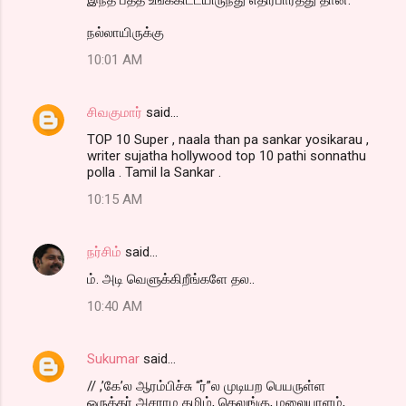
நல்லாயிருக்கு
10:01 AM
சிவகுமார்
said…
TOP 10 Super , naala than pa sankar yosikarau ,
writer sujatha hollywood top 10 pathi sonnathu
polla . Tamil la Sankar .
10:15 AM
நர்சிம்
said…
ம். அடி வெளுக்கிறீங்களே தல..
10:40 AM
Sukumar
said…
// ,’கே’ல ஆரம்பிச்சு “ர்”ல முடியற பெயருள்ள
ஒருத்தர் அசராம தமிழ், தெலுங்கு, மலையாளம்,