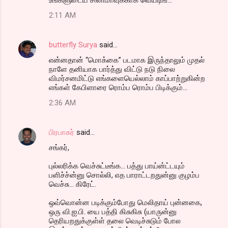
2:11 AM
butterfly Surya
said…
என்னதான் “மொக்கை” படமாக இருந்தாலும் முதல்
நாளே தனியாக பார்த்து விட்டு நடு நிலை
விமர்சனமிட்டு எங்களையெல்லாம் காப்பாற்றுகின்ற
எங்கள் கேபிளாரை ரொம்ப ரொம்ப பிடிக்கும்...
2:36 AM
பிரபாகர்
said…
சங்கர்,
புல்லரிக்க வெச்சுட்டீங்க... பத்து பாய்ன்ட்டயும்
பளிச்ச்ன்னு சொல்லி, எத பாராட்டறதுன்னு குழம்ப
வெச்சு... கிரேட்.
ஒவ்வொன்ன படிக்கும்போது மெலிதாய் புன்னகை,
ஒரு வி.ஐ.பி. யை பத்தி கிசுகிசு (யாருன்னு
தெரியறதுக்குள்ள் தலை வெடிச்சுடும் போல