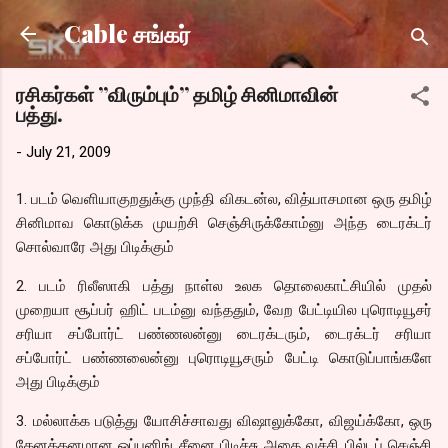
Skip to main content
Cable சங்கர்
ரசிகர்கள் ”விரும்பும்” தமிழ் சினிமாவின்
பத்து.
-
July 21, 2009
1. படம் வெளியாகுறதுக்கு முந்தி விகடன்ல, வித்யாசமான ஒரு தமிழ்
சினிமாவ கொடுக்க முயற்சி செஞ்சிருக்கோம்னு அந்த டைரக்டர்
சொல்வாரே அது பிடிக்கும்
2. படம் ரிலீஸாகி பத்து நாள்ல உலக தொலைகாட்சியில் முதல்
முறையா சூப்பர் ஹிட் படம்னு வந்ததும், வேற பேட்டியில புரொடியூசர்
சரியா சப்போர்ட் பண்ணலன்னு டைரக்டரும், டைரக்டர் சரியா
சப்போர்ட் பண்ணலைன்னு புரொடியூசரும் பேட்டி கொடுப்பாங்களே
அது பிடிக்கும்
3. மல்லாக்க படுத்து யோசிச்சாவது விஷாலுக்கோ, விஜய்க்கோ, ஒரு
கேனத்தனமான ஓப்பனிங் சீனை பிடிச்சு அதை வச்சி பில்டப் செஞ்சி