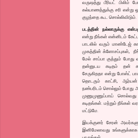
வருஷத்து பீரியட் பிலிம்
கல்யாணத்துக்கு சரி என்று ஒ
குழந்தை கூட சொல்லிவிடும்.
படத்தின் நல்லாருக்கு என
என்று நீங்கள் என்னிடம் கேட்
பாடலில் வரும் மாண்டேஜ் கா
முகத்தின் க்ளோசப்புகள், நீங
மேல் சாப்பா குத்தும் போது 
தன்னுடய கடிதம் தன் கா
சேருகிறதா என்று போஸ்ட் பா
தொடரும் காட்சி, ஆர்யன
நண்பரிடம் சொல்லும் போது 
முணுமுணுப்பாய் சொல்வத
கடிதங்கள். மற்றும் நீங்கள் 
மட்டுமே.
இயக்குனர் சேரன் அவர்களுக
இனிமேலாவது உங்களுக்காக
பாருங்கள்.