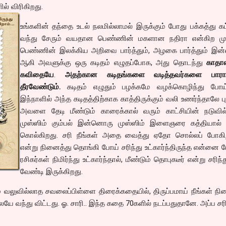
் விரிகிறது.
உங்களின் தந்தை உடல் நலமில்லாமல் இருக்கும் போது பக்கத்து கட்
வந்து சேரும் வயதான பெண்ணின் மகளான நதிரா என்கிற முஸ
பெண்ணின் இலக்கிய அறிவை பார்த்தும், அழகை பார்த்தும் இன்ஸ
ஆகி அவளுக்கு ஒரு கடிதம் எழுதப்போக, அது தொடந்து
காதா
கவிதையே
.
அதற்கான கடிதங்களை வடித்தவர்களை பாராட
தீரவேண்டும்.
கடிதம் எழுதும் பழக்கமே வழக்கொழிந்து போய்
இந்நாளில் அந்த கடிதத்திற்காக காத்திருக்கும் வலி உணர்ந்தாலே புர
அவளை தேடி மீண்டும் காரைக்கால் வரும் காட்சியின் நடுவில
முஸ்ஸிம் கும்பல் இன்னொரு முஸ்ஸிம் இளைஞரை கத்தியால் க
கொல்கிறது. சரி நீங்கள் அதை வைத்து ஏதோ சொல்லப் போகிறீ
என்று நினைத்து தொங்கி போய் சரிந்து உட்கார்ந்திருந்த என்னை
ரசிகர்கள் நிமிர்ந்து உட்கார்ந்தால், மீண்டும் தொபுகடீர் என்று சரிந்
வேண்டி இருக்கிறது.
ழும் வலுவில்லாத சவலைப்பிள்ளை திரைக்கதையில், திருப்பமாய் நீங்கள் ந
ேயே வந்து விட்டது. ஓ. சாரி.. இந்த கதை 70களில் நடப்பதுதானே. அப்ப சர