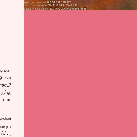
காதலை
ீங்கள்
தா..?
ருக்கு
்டார்.
வாக்கி
. பழைய
ர்க்க,