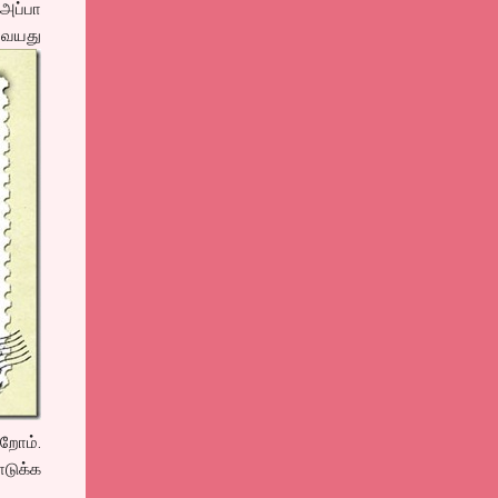
அப்பா
2 வயது
றோம்.
டுக்க