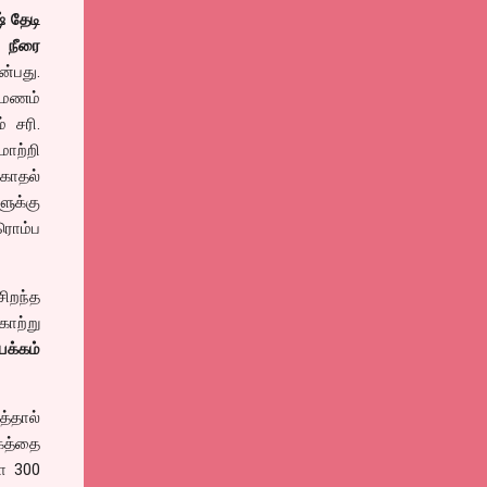
் தேடி
 நீரை
்பது.
ுமணம்
 சரி.
ாற்றி
 காதல்
ளுக்கு
ரொம்ப
ிறந்த
காற்று
க்கம்
்தால்
கத்தை
ோ 300