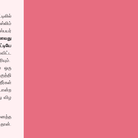
டிலில்
்லிம்
்பயர்
லாவது
்டியே
விட்ட
ியும்.
் ஒரு
ுத்தி
ர்கள்
 போன்ற
து விழ
ினைத்த
ிதான்.