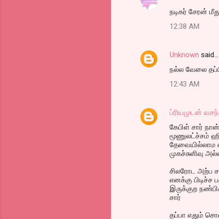
C
நடிகர் சேரன் ம
o
12:38 AM
m
m
Unknown
said…
e
நல்ல வேலை தப்பி
n
t
12:43 AM
s
ப்ரியமுடன் வசந்
கேபிள் சார் நா
மூணுலட்ச்சம் ஹி
தேவையில்லாம ஏன்
முகச்சுளிவு அல்
சிலரோட அற்ப ச
எனக்கு பிடிச்ச
இருக்குற நண்பி
சார்
தப்பா எதும் சொல