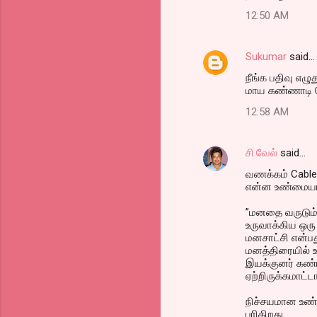
12:50 AM
Sukumar
said…
நீங்க பதிவு எழு
மாய கண்ணாடி ரேஞ
12:58 AM
சி.வேல்
said…
வணக்கம் Cable
என்ன உண்மைய
”மனதை வருடும
உருவாக்கிய ஒரு 
மனசாட்சி என்ப
மனத்திரையில் உங
இயக்குனர் கண்ட
ஏற்றிருக்கமாட்ட
நிச்சயமான உண்
புரிகிறது