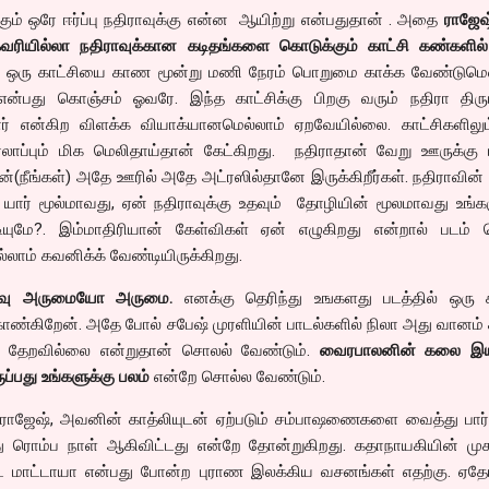
ும் ஒரே ஈர்ப்பு நதிராவுக்கு என்ன ஆயிற்று என்பதுதான் . அதை
ராஜேஷ
ுகவரியில்லா நதிராவுக்கான கடிதங்களை கொடுக்கும் காட்சி கண்களில்
ஒரு காட்சியை காண மூன்று மணி நேரம் பொறுமை காக்க வேண்டுமென
ன்பது கொஞ்சம் ஓவரே. இந்த காட்சிக்கு பிறகு வரும் நதிரா திர
ார் என்கிற விளக்க வியாக்யானமெல்லாம் ஏறவேயில்லை. காட்சிகளிலும்
ாப்பும் மிக மெலிதாய்தான் கேட்கிறது. நதிராதான் வேறு ஊருக்கு ம
ன்(நீங்கள்) அதே ஊரில் அதே அட்ரஸில்தானே இருக்கிறீர்கள். நதிராவின்
யார் மூல்மாவது, ஏன் நதிராவுக்கு உதவும் தோழியின் மூலமாவது உங்க
ியுமே?. இம்மாதிரியான் கேள்விகள் ஏன் எழுகிறது என்றால் படம் 
லாம் கவனிக்க் வேண்டியிருக்கிறது.
திவு அருமையோ அருமை.
எனக்கு தெரிந்து உஙகளது படத்தில் ஒரு ச
காண்கிறேன். அதே போல் சபேஷ் முரளியின் பாடல்களில் நிலா அது வானம் 
் தேறவில்லை என்றுதான் சொலல் வேண்டும்.
வைரபாலனின் கலை இய
ப்பது உங்களுக்கு பலம்
என்றே சொல்ல வேண்டும்.
ஜேஷ், அவனின் காத்லியுடன் ஏற்படும் சம்பாஷணைகளை வைத்து பார்த
ய்து ரொம்ப நாள் ஆகிவிட்டது என்றே தோன்றுகிறது. கதாநாயகியின் மு
ட்ட மாட்டாயா என்பது போன்ற புராண இலக்கிய வசனங்கள் எதற்கு. ஏத