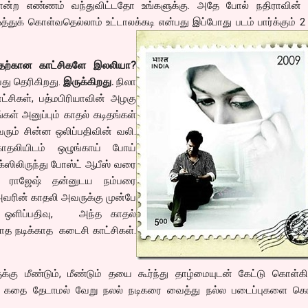
 போன்ற எண்ணம் வந்துவிட்டதோ உங்களுக்கு. அதே போல் நதிராவின் 
த்துக் கொள்வதெல்லாம் உட்டாலக்கடி என்பது இப்போது படம் பார்க்கும் 
்பதற்கான காட்சிகளே இலலியா?
பது தெரிகிறது.
இருக்கிறது.
நிலா
ட்சிகள், பத்மபிரியாவின் அழகு
்கள் அனுப்பும் காதல் கடிதங்கள்
வரும் சின்ன ஒலிப்பதிவின் வலி.
தலியிடம் ஒழுங்காய் போய்
க்ஸிலிருந்து போஸ்ட் ஆபீஸ் வரை
் ராஜேஷ் தன்னுடய நம்பரை
அவரின் காதலி அவருக்கு முன்பே
ு ஒளிப்பதிவு, அந்த காதல்
வராத நடிக்காத கடைசி காட்சிகள்.
்கு மீண்டும், மீண்டும் தயை கூர்ந்து தாழ்மையுடன் கேட்டு கொள்கி
 கதை தேடாமல் வேறு நலல் நடிகரை வைத்து நல்ல படைப்புகளை கொ