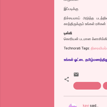
இப்படிக்கு
நிச்சயமாய் அடுத்த படத்த
காத்திருக்கும் உங்கள் ரசிகன்
டிஸ்கி
கொரியன் படமான க்ளாசிக்கின
Technorati Tags:
திரைவிமர்
உங்கள் ஓட்டை தமிழ்மணத்திலும்
திரைவிமர்சனம்
ப
kavi
said…