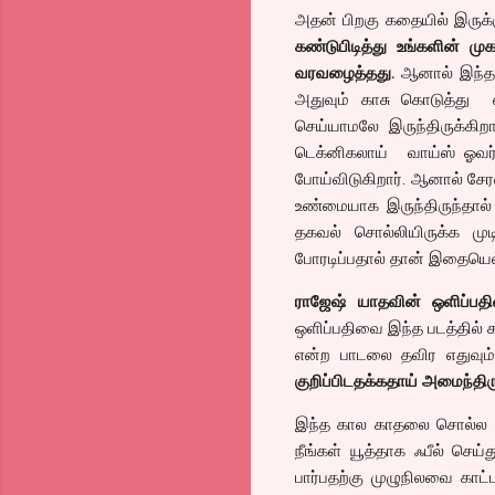
அதன் பிறகு கதையில் இருக்க
கண்டுபிடித்து உங்களின் ம
வரவழைத்தது.
ஆனால் இந்த 
அதுவும் காசு கொடுத்து எ
செய்யாமலே இருந்திருக்கிற
டெக்னிகலாய் வாய்ஸ் ஓவர்ல
போய்விடுகிறார். ஆனால் சேர
உண்மையாக இருந்திருந்தால் 
தகவல் சொல்லியிருக்க முட
போரடிப்பதால் தான் இதையெல்
ராஜேஷ் யாதவின் ஒளிப்ப
ஒளிப்பதிவை இந்த படத்தில் 
என்ற பாடலை தவிர எதுவும
குறிப்பிடதக்கதாய் அமைந்திரு
இந்த கால காதலை சொல்ல ரா
நீங்கள் யூத்தாக ஃபீல் செ
பார்பதற்கு முழுநிலவை கா