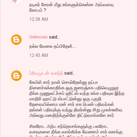
நடிகர் சேரன் மீது உங்களுக்கென்ன அவ்வளவு
o
கோபம் ?
m
12:38 AM
m
e
Unknown
said…
n
நல்ல வேலை தப்பிதேன்....
t
12:43 AM
s
ப்ரியமுடன் வசந்த்
said…
கேபிள் சார் நான் சொல்றேன்னு தப்பா
நினைச்சுக்காதீங்க ஒரு ஜனரஞ்சக பதிவெழுதுற
நீங்க மூணுலட்ச்சம் ஹிட்ஸ் வந்த உங்க பதிவுல இந்த
மாதிரி ஹாட்டு ஸ்பாட்டுன்னு ஒரு பகுதி
தேவையில்லாம ஏன் சார் சக பெண் பதிவர்கள்
தங்கள் பதிவுக்கு வந்து திடீர்ன்னு சிறு முகச்சுளிவு
அல்லது மனதிற்க்குள்ளே திட்டுவாங்களே சார்
சிலரோட அற்ப சந்தொசங்களுக்கு பலரோட
வசவுகளை நீங்க வாங்கிக்க வேணாம் சார் எனக்கு