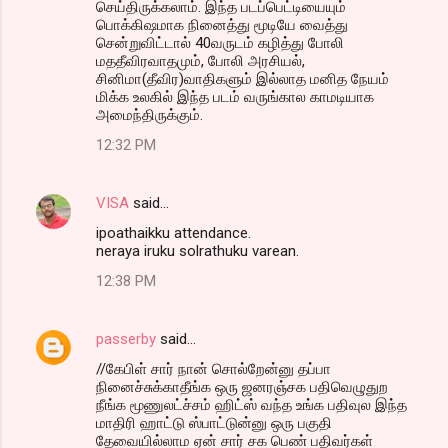
செய்திருக்கலாம். இந்த படப்பெட்டியையும்
பொக்கிஷமாக நினைத்து மூடியே வைத்து
சென்றுவிட்டால் 40வருடம் கழித்து போலி
மததீவிரவாதமும், போலி அரசியல்,
சினிமா(தீவிர)வாதிகளும் இல்லாத மனித நேயம்
மிக்க உலகில் இந்த படம் வருங்கால காமடியாக
அமைந்திருக்கும்.
12:32 PM
VISA
said…
ipoathaikku attendance.
neraya iruku solrathuku varean.
12:38 PM
passerby
said…
//கேபிள் சார் நான் சொல்றேன்னு தப்பா
நினைச்சுக்காதீங்க ஒரு ஜனரஞ்சக பதிவெழுதுற
நீங்க மூணுலட்ச்சம் ஹிட்ஸ் வந்த உங்க பதிவுல இந்த
மாதிரி ஹாட்டு ஸ்பாட்டுன்னு ஒரு பகுதி
தேவையில்லாம ஏன் சார் சக பெண் பதிவர்கள்