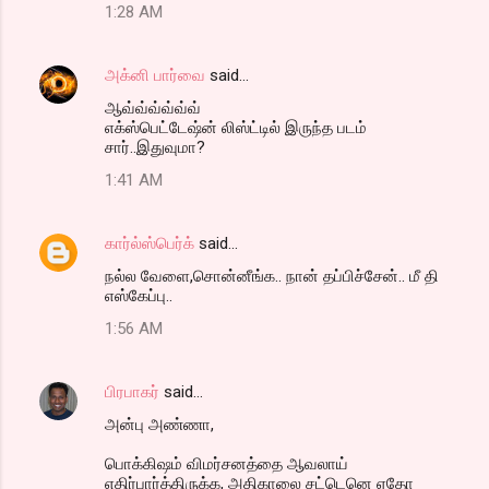
1:28 AM
அக்னி பார்வை
said…
ஆவ்வ்வ்வ்வ்வ்
எக்ஸ்பெட்டேஷ்ன் லிஸ்ட்டில் இருந்த படம்
சார்..இதுவுமா?
1:41 AM
கார்ல்ஸ்பெர்க்
said…
நல்ல வேளை,சொன்னீங்க.. நான் தப்பிச்சேன்.. மீ தி
எஸ்கேப்பு..
1:56 AM
பிரபாகர்
said…
அன்பு அண்ணா,
பொக்கிஷம் விமர்சனத்தை ஆவலாய்
எதிர்பார்த்திருக்க, அதிகாலை சட்டெனெ ஏதோ