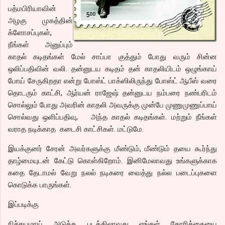
பத்மபிரியாவின்
அழகு முகத்தின்
க்ளோசப்புகள்,
நீங்கள் அனுப்பும்
காதல் கடிதங்கள் மேல் சாப்பா குத்தும் போது வரும் சின்ன
ஒலிப்பதிவின் வலி. தன்னுடய கடிதம் தன் காதலியிடம் ஒழுங்காய்
போய் சேருகிறதா என்று போஸ்ட் பாக்ஸிலிருந்து போஸ்ட் ஆபீஸ் வரை
தொடரும் காட்சி, ஆர்யன் ராஜேஷ் தன்னுடய நம்பரை நண்பரிடம்
சொல்லும் போது அவரின் காதலி அவருக்கு முன்பே முணுமுணுப்பாய்
சொல்வது ஒளிப்பதிவு, அந்த காதல் கடிதங்கள். மற்றும் நீங்கள்
வராத நடிக்காத கடைசி காட்சிகள். மட்டுமே.
இயக்குனர் சேரன் அவர்களுக்கு மீண்டும், மீண்டும் தயை கூர்ந்து
தாழ்மையுடன் கேட்டு கொள்கிறோம். இனிமேலாவது உங்களுக்காக
கதை தேடாமல் வேறு நலல் நடிகரை வைத்து நல்ல படைப்புகளை
கொடுக்க பாருங்கள்.
இப்படிக்கு
நிச்சயமாய் அடுத்த படத்திலாவது எங்கள் கோரிக்கையை