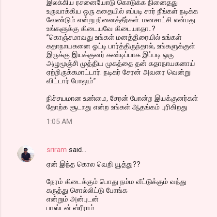
இலக்கிய ரசனையோடு கொடுக்க நினைதது
உருவாக்கிய ஒரு கதையில் எப்படி சார் நீங்கள் நடிக்க
வேண்டும் என்று நினைத்தீர்கள். மனசாட்சி என்பது
உங்களுக்கு கிடையவே கிடையாதா..?
”கொஞ்சமாவது உங்கள் மனத்திரையில் உங்கள்
கதாநாயகனை ஓட்டி பார்த்திருந்தால், உங்களுக்குள்
இருக்கு இயக்குனர் கண்டிப்பாக இப்படி ஒரு
அழுமூஞ்சி முத்திய முகத்தை தன் கதாநாயகனாய்
ஏற்றிருக்கமாட்டார். நடிகர் சேரன் அவரை வென்று
விட்டார் போலும்”
நிச்சயமான உண்மை, சேரன் போன்ற இயக்குனர்கள்
தோற்க சூடாது என்ற உங்கள் ஆதங்கம் புரிகிறது
1:05 AM
sriram
said…
ஏன் இந்த கொல வெறி யூத்து??
நேரம் கிடைக்கும் பொது நம்ம வீட்டுக்கும் வந்து
கருத்து சொல்லிட்டு போங்க
என்றும் அன்புடன்
பாஸ்டன் ஸ்ரீராம்