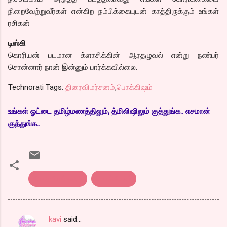
நிறைவேற்றுவீர்கள் என்கிற நம்பிக்கையுடன் காத்திருக்கும் உங்கள்
ரசிகன்
டிஸ்கி
கொரியன் படமான க்ளாசிக்கின் ஆரதழுவல் என்று நண்பர்
சொன்னார் நான் இன்னும் பார்க்கவில்லை.
Technorati Tags:
திரைவிமர்சனம்
,
பொக்கிஷம்
உங்கள் ஓட்டை தமிழ்மணத்திலும், த்மிலிஷிலும் குத்துங்க.. எசமான்
குத்துங்க..
திரைவிமர்சனம்
பொக்கிஷம்
kavi
said…
C