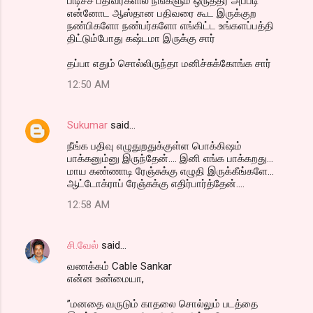
பிடிச்ச பதிவர்களில் நீங்களும் ஒருத்தர் அப்படி
என்னோட ஆஸ்தான பதிவரை கூட இருக்குற
நண்பிகளோ நண்பர்களோ எங்கிட்ட உங்களப்பத்தி
திட்டும்போது கஷ்டமா இருக்கு சார்
தப்பா எதும் சொல்லிருந்தா மனிச்சுக்கோங்க சார்
12:50 AM
Sukumar
said…
நீங்க பதிவு எழுதுறதுக்குள்ள பொக்கிஷம்
பாக்கனும்னு இருந்தேன்.... இனி எங்க பாக்கறது...
மாய கண்ணாடி ரேஞ்சுக்கு எழுதி இருக்கீங்களே...
ஆட்டோக்ராப் ரேஞ்சுக்கு எதிர்பார்த்தேன்....
12:58 AM
சி.வேல்
said…
வணக்கம் Cable Sankar
என்ன உண்மையா,
”மனதை வருடும் காதலை சொல்லும் படத்தை