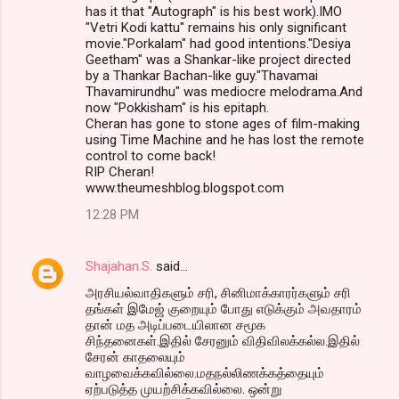
has it that "Autograph" is his best work).IMO
"Vetri Kodi kattu" remains his only significant
movie."Porkalam" had good intentions."Desiya
Geetham" was a Shankar-like project directed
by a Thankar Bachan-like guy."Thavamai
Thavamirundhu" was mediocre melodrama.And
now "Pokkisham" is his epitaph.
Cheran has gone to stone ages of film-making
using Time Machine and he has lost the remote
control to come back!
RIP Cheran!
www.theumeshblog.blogspot.com
12:28 PM
Shajahan.S.
said…
அரசியல்வாதிகளும் சரி, சினிமாக்காரர்களும் சரி
தங்கள் இமேஜ் குறையும் போது எடுக்கும் அவதாரம்
தான் மத அடிப்படையிலான சமூக
சிந்தனைகள்.இதில் சேரனும் விதிவிலக்கல்ல.இதில்
சேரன் காதலையும்
வாழவைக்கவில்லை.மதநல்லிணக்கத்தையும்
ஏற்படுத்த முயற்சிக்கவில்லை. ஒன்று