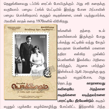
தெலுங்கிலாவது டப்பிங் ரைட்ஸ் போயிருக்கும். அது சரி கதைக்கு
வருவோம். பழைய ட்ரங்க் பெட்டியில் இறந்து போன அப்பாவின்
பழைய பொக்கிஷமாய் கருதும் கடிதங்களை, மகன் படித்துபார்க்க,
அவரின் காதல் கதை 1970களில் விரிகிறது.
உங்களின் தந்தை உடல்
நலமில்லாமல் இருக்கும் போது
பக்கத்து கட்டிலில் வந்து சேரும்
வயதான பெண்ணின் மகளான
நதிரா என்கிற முஸ்லிம்
பெண்ணின் இலக்கிய அறிவை
பார்த்தும், அழகை பார்த்தும்
இன்ஸ்பயர் ஆகி அவளுக்கு ஒரு
கடிதம் எழுதப்போக, அது
தொடந்து
காதாலாவது
கவிதையே
.
அதற்கான
கடிதங்களை வடித்தவர்களை
பாராட்டியே தீரவேண்டும்.
கடிதம்
எழுதும் பழக்கமே வழக்கொழிந்து போய்விட்ட இந்நாளில் அந்த