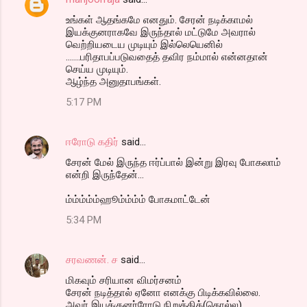
உங்கள் ஆதங்கமே எனதும். சேரன் நடிக்காமல்
இயக்குனராகவே இருந்தால் மட்டுமே அவரால்
வெற்றியடைய முடியும் இல்லெயெனில்
.......பரிதாபப்படுவதைத் தவிர நம்மால் என்னதான்
செய்ய முடியும்.
ஆழ்ந்த அனுதாபங்கள்.
5:17 PM
ஈரோடு கதிர்
said…
சேரன் மேல் இருந்த ஈர்ப்பால் இன்று இரவு போகலாம்
என்றி இருந்தேன்...
ம்ம்ம்ம்ம்ஹூம்ம்ம்ம் போகமாட்டேன்
5:34 PM
சரவணன். ச
said…
மிகவும் சரியான விமர்சனம்
சேரன் நடித்தால் ஏனோ எனக்கு பிடிக்கவில்லை.
அவர் இயக்குனர்ரோடு நிறுத்திக்(கொல்ல)