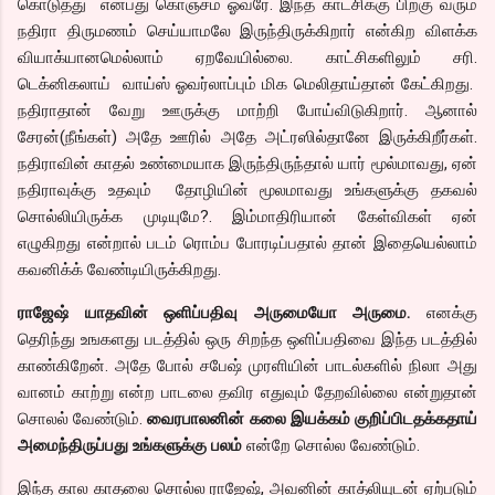
கொடுத்து என்பது கொஞ்சம் ஓவரே. இந்த காட்சிக்கு பிறகு வரும்
நதிரா திருமணம் செய்யாமலே இருந்திருக்கிறார் என்கிற விளக்க
வியாக்யானமெல்லாம் ஏறவேயில்லை. காட்சிகளிலும் சரி.
டெக்னிகலாய் வாய்ஸ் ஓவர்லாப்பும் மிக மெலிதாய்தான் கேட்கிறது.
நதிராதான் வேறு ஊருக்கு மாற்றி போய்விடுகிறார். ஆனால்
சேரன்(நீங்கள்) அதே ஊரில் அதே அட்ரஸில்தானே இருக்கிறீர்கள்.
நதிராவின் காதல் உண்மையாக இருந்திருந்தால் யார் மூல்மாவது, ஏன்
நதிராவுக்கு உதவும் தோழியின் மூலமாவது உங்களுக்கு தகவல்
சொல்லியிருக்க முடியுமே?. இம்மாதிரியான் கேள்விகள் ஏன்
எழுகிறது என்றால் படம் ரொம்ப போரடிப்பதால் தான் இதையெல்லாம்
கவனிக்க் வேண்டியிருக்கிறது.
ராஜேஷ் யாதவின் ஒளிப்பதிவு அருமையோ அருமை.
எனக்கு
தெரிந்து உஙகளது படத்தில் ஒரு சிறந்த ஒளிப்பதிவை இந்த படத்தில்
காண்கிறேன். அதே போல் சபேஷ் முரளியின் பாடல்களில் நிலா அது
வானம் காற்று என்ற பாடலை தவிர எதுவும் தேறவில்லை என்றுதான்
சொலல் வேண்டும்.
வைரபாலனின் கலை இயக்கம் குறிப்பிடதக்கதாய்
அமைந்திருப்பது உங்களுக்கு பலம்
என்றே சொல்ல வேண்டும்.
இந்த கால காதலை சொல்ல ராஜேஷ், அவனின் காத்லியுடன் ஏற்படும்