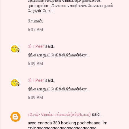
தேடிக்கிறதாலதான் ரொம்பவும் துணிச்சலா
புலம்பறாப்ல... அண்ணா, சாரி உங்க வேலைய நான்
செஞ்சிட்டேன்...
பிரபாகர்.
5:37 AM
பீர் | Peer
said…
நீங்க மாறுபட்டு நிக்கிறீங்கண்ணே...
5:39 AM
பீர் | Peer
said…
நீங்க மாறுபட்டு நிக்கிறீங்கண்ணே...
5:39 AM
ரமேஷ்- ரொம்ப நல்லவன்(சத்தியமா)
said…
ayyo ennoda 380 booking pochchaaaa. Im
cryingggggggggggggggggggggggggg