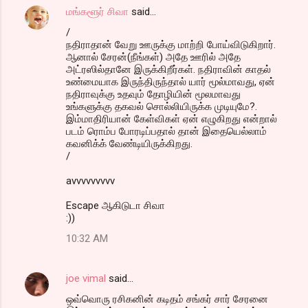
மங்களூர் சிவா
said…
/
நதிராதான் வேறு ஊருக்கு மாற்றி போய்விடுகிறார்.
ஆனால் சேரன்(நீங்கள்) அதே ஊரில் அதே
அட்ரஸில்தானே இருக்கிறீர்கள். நதிராவின் காதல்
உண்மையாக இருந்திருந்தால் யார் மூல்மாவது, ஏன்
நதிராவுக்கு உதவும் தோழியின் மூலமாவது
உங்களுக்கு தகவல் சொல்லியிருக்க முடியுமே?.
இம்மாதிரியான் கேள்விகள் ஏன் எழுகிறது என்றால்
படம் ரொம்ப போரடிப்பதால் தான் இதையெல்லாம்
கவனிக்க் வேண்டியிருக்கிறது.
/
avvvvvvvvv
Escape ஆகிடுடா சிவா
:))
10:32 AM
joe vimal
said…
ஒவ்வொரு ரசிகனின் கடிதம் சங்கர் சார் சேரனை