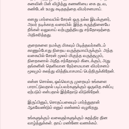
கனவின் பின் விழித்து கணனியை கை தடவ,
கண்டேன் உமது கடிததத்தை விமர்சனமாய்.
எனது பார்வையில் சேரன் ஒரு நல்ல இயக்குனர்,
அவர் நடிக்காத வரையில். இந்த கருத்தினையே
நீங்கள் வலுவாய் வற்புறுத்தியது சந்தோஷத்தை
அதிகரித்தது.
குறைகளை நமக்கு மிகவும் பிடித்தவர்களிடம்
காணும்போது நிறைய வருத்தமாயிருக்கும். அந்த
வகையில் சேரன் மூலம் மிகுந்த வருத்தமும்,
நிறைகளால் அதீத சந்தோஷம் கிடைக்கும், அது
தங்களின் தெளிவான நேர்மையான விமர்சனம்
மூலமும் கலந்து வித்தியாசமாய் பெற்றிருக்கிறேன்.
என்ன சொல்ல, ஒவ்வொரு முறையும் உங்களை
பாராட்டுவதால் படிப்பவர்களுக்கும் ஒருவித சலிப்பு
ஏற்படும் என்பதால் இத்தோடு விடுகிறேன்.
இருப்பினும், சொதப்பலையும் பார்த்துதான்
ஆகவேண்டும் எனும் எண்ணம் எழுகிறது.
உங்களுக்கும் வலைஞர்களுக்கும் சுதந்திர தின
வாழ்த்துக்கள். தாய் மண்ணே வணக்கம்.