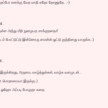
்குறப்போ எனக்கு வேற மாதி ஏதோ தோணுதே.. :-)
id…
குள்ள அத்து மீறி நுழையற..சாக்குறதை//
டம் போட்டுட்டு இன்னொரு மைன்ஸ் ஓட்டு குத்தினது யாருங்க..:)
d…
 இருக்கிறது, அருமை, வாழ்த்துக்கள், வாழ்க வளமுடன்...
ne. பொறாமையா இருக்கு..)
ு, ஓஹோ அப்படி போகுதா கதை.