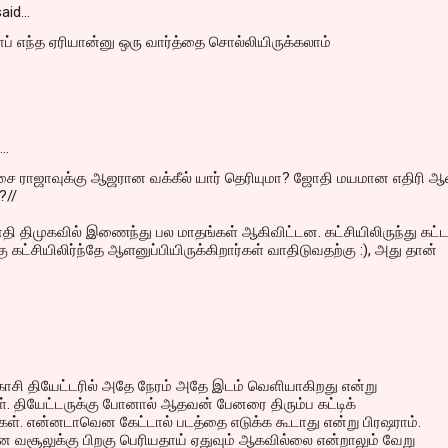
aid…
ப் எந்த ஏரியான்னு ஒரு வார்த்தை சொல்லியிருக்கலாம்
d…
சை ராஜாவுக்கு ஆஜரான வக்கீல் யார் தெரியுமா? ஜோதி மயமான எதிரி ஆள
?//
ி திமுகவில் இணைந்து பல மாதங்கள் ஆகிவிட்டன. கட்சியிலிருந்து கட்ட
கு கட்சியிலிர்ந்தே ஆளனுப்பியிருக்கிறார்கள் வாதிடுவதற்கு :), அது தான்
காசி தியேட்டரில் அதே நேரம் அதே இடம் வெளியாகிறது என்று
கள். தியேட்டருக்கு போனால் ஆதவன் பேனரை திரும்ப கட்டிக்
கள். என்னடாவென கேட்டால் படத்தை எடுக்க கூடாது என்று பிரஷராம்.
ன வசூலுக்கு பிறகு பெரியதாய் ஏதுவும் ஆகவில்லை என்றாலும் வேறு