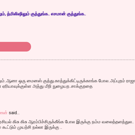
, த்மிலிஷிலும் குத்துங்க.. எசமான் குத்துங்க..
ொத்து பரோட்டா
..ஆனா ஒரு மைனஸ் குத்து.காத்துக்கிட்டிருக்காங்க போல..அப்புறம் ராஜ
ன் ஏரியாவுக்குள்ள அத்து மீறி நுழையற..சாக்குறதை
ணன்
said…
சியல் கிசு கிசு ஆரம்பிச்சிருக்கீங்க போல இருக்கு நம்ம வலைத்தளத்துல..
கூட்டும் முயற்சி நல்லா இருக்கு ..