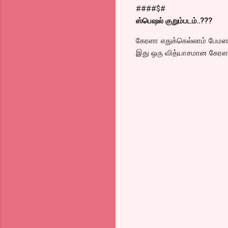
####$#
ஸ்பெஷல் குறும்படம்..???
கேரளா எதுக்கெல்லாம் பேமஸு
இது ஒரு வித்யாசமான கேரளா