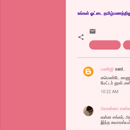
உங்கள் ஓட்டை தமிழ்மணத்திலும்
Kothu parotta
க
மணிஜி
said…
C
கமெண்டே காணும்
o
மேட்டர் தூள்..எ
m
10:22 AM
m
e
பிரசன்னா கண்
n
என்ன சங்கர், அர
t
இந்த சுவாரஸ்யம் 
s