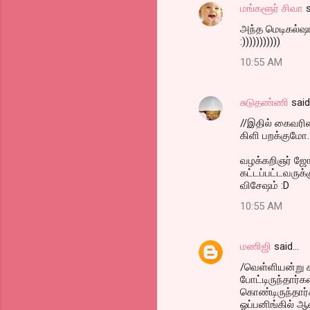
மங்களூர் சிவா
s
அந்த மெடிகல்ஷா
:)))))))))))
10:55 AM
சுடுதண்ணி
sai
//இதில் கைவரி
கிளி பறக்குமோ.
வழக்கறிஞர் ஜோத
கட்டப்பட்டவருக்
விசேஷம் :D
10:55 AM
மணிஜி
said…
/வெள்ளியன்று 
போட்டிருந்தார்
கொண்டிருந்தார்
ஓப்பனிங்கில் ஆ