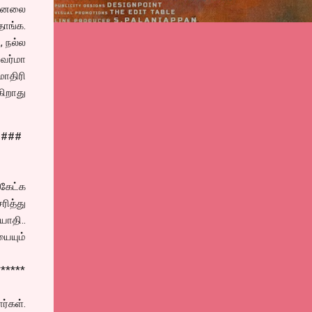
சேனலை
ாங்க.
, நல்ல
ிவர்மா
ாதிரி
ிறாது
####
 கேட்க
ரித்து
யாதி..
யையும்
******
்கள்.