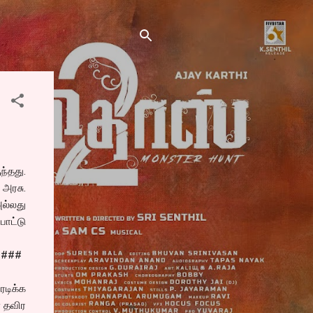
்தது.
அரசு.
அல்லது
போட்டு
####
ரடிக்க
ே தவிர