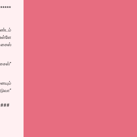
******
ண்டம்
உள்ளே
் சைஸ்
 சைஸ்”
ையும்
்டுவா”
####