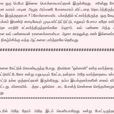
ல்லை ஒரு பெபோ இல்லை. மொக்கையாய்தான் இருக்கிறது. சரின்னு 
 போன வாரம் பாடின அழுத அம்மணி போனவாரம் விட்டதை தொடர்ந்திருந்த
ே இருந்தததாமா.? ப்ரோக்ராமைவிட பக்கத்தில் உட்கார்ந்திருந்த ஒரு லேடி
பக்கம் இரண்டு சைடிலேயும் முடியவிட்டுட்டுட்டு, எதுவும் பேசாம ஏதோ ரவ
ிறா மாதிரி உட்கார்ந்திருந்தாங்களே. ம்ஹும்.. லவ் பண்ணா அந்த ம
களை லவ் பண்ணவன் ரசனைக்காரன்யா. ஆனா காதலுக்கு கண் இல்லைங்க
ிகழ்ச்சிக்கு வந்த ஆட்களை பார்த்தாலே தெரியுது.
############################################
களை கேட்டுக் கொண்டிருந்த போது.. திடீரென “ஒக்காளி” என்ற வார்த்தை
டுவிட்டேனோ என்று மறுபடியும் கேட்க, நன்றாக அதே வார்த்தையை உச்ச
பாட்டு நல்ல குத்தாய்தான் இருக்கிறது.. நம்ம இயக்குனர்களின் லைவ் வி
ட்டது.. விரைவில்.. ..த்தா.., ஒங்கொ …ள,.. போன்ற் சென்னை செந்தமிழை
து.
****************************************************************
்டரில் அதே நேரம் அதே இடம் வெளியாகிறது என்று போட்டிருந்தார