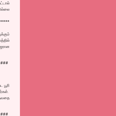
்டால்
வில்லை
******
க்கும்
்தில்
ஆஜரான
####
ட பூரி
ர்கள்.
ருவதை
####