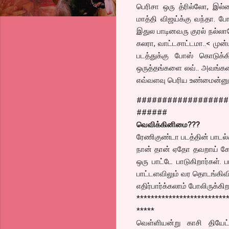
பெரிசா ஒரு த்ரில்லோ, இ
மாத்தி விஜய்க்கு வந்தா.
இதுல பாடினவரு குரல் நல்லாவ
கலரா, வாட்டசாட்டமா..< முன்
படத்துக்கு போஸ் கொடுக்க
ஒருத்தங்களை லவ்.. அவங்
எவ்வளவு பெரிய உண்மைன்னு ந
##################
######
வெவிக்கினிமை???
ரேணிகுண்டா படத்தின் பாடல்
நான் தான் ஏதோ தவறாய் கேட்
ஒரு பாட்டே பாடுகிறார்கள். 
பாட்டளவிலும் வர தொடங்கிவி
எதிர்பார்க்கலாம் போலிருக்கிற
*************************
*****
வெள்ளியன்று காசி தியேட