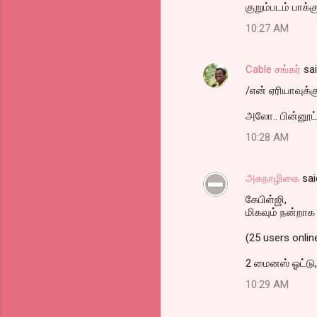
குறும்படம் பாக
10:27 AM
Cable சங்கர்
sa
/என் ஏரியாவுக்
அலோ.. பின்னூட்
10:28 AM
அகநாழிகை
sai
கேபிள்ஜி,
மிகவும் நன்றாக
(25 users onli
2 மைனஸ் ஓட்ட
10:29 AM