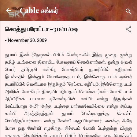
Skip to main content
Cable சங்கர்
கொத்து பரோட்டா –30/11/09
-
November 30, 2009
துபாய் இண்டர்நேஷனல் பிலிம் பெஸ்டிவலில் இந்த முறை. மூன்று
தமிழ் படங்களை திரையிட போவதாய் சொன்னார்கள். ஒன்று அவள்
பெயர் தமிழரசி என்கிற மோசர்பியர் தயாரிப்பில் கதிரவன்
இயக்கதில் இன்னும் வெளிவராத படம், இன்னொரு படம் ஷங்கர்
தயாரிப்பில் வெளியாக இருக்கும் “ரெட்டை சுழி”யும், இன்னொரு படம்
அமீரின் யோகியும் திரையிடபடுவதாய் சொன்னார்கள். யோகி படம்
ஆப்பிரிகக் படமான டிசோஸ்டியின் காப்பி என்று நிருபர்கள்
கேட்டபோது அமீர் அந்த படத்தை பார்ககவேயில்லை என்று அப்படி
காப்பி அடித்திருந்தால் துபாய் பெஸ்டிவலுக்கு செலக்ட்
செய்திருப்பார்களா.. என்று கேள்வி எழுப்பியுள்ளார். எனக்கு அதே
போல ஒரு கேள்வி எழுகிறது. நிச்சயம் யோகி ப்டத்துக்கு விருது
ஏதாவது கொடுத்தால் துபாய் பிலிம் பெஸ்டிவலே ஒரு டுபாக்கூர்