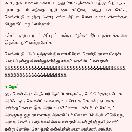
டீச்சர் தன் மாணவர்களை பார்த்து, “உங்க நினைவில் இருக்கிற மறக்க
முடியாத சம்பவத்தை பற்றி ஒரு கட்டுரை எழுது என கேட்க,
வெங்கிட்டு எழுந்து ‘டீச்சர் எங்க அப்பா போன வாரம் கிணத்துல
விழுந்திட்டாரு..” என்றான்
டீச்சர் பதறியபடி “ அப்புறம் என்ன ஆச்சு? இப்ப நல்லாத்தானே
இருக்காரு.?” என்று கேட்க
வெங்கிட்டு : ‘அப்படித்தான் நினைக்கிறேன். ரெண்டு நாளா ஹெல்ப்,
ஹெல்ப்புன்னு கிணத்துலேர்ந்து சத்தம் வரலியே..” என்றான்.
&&&&&&&&&&&&&&&&&&&&&&&&&&&&&&&&&&&&&&&&&
&&&&&&&&&&&&&&&&&&&&&
ஏ ஜோக்
ஒரு பெண் அரசு அதிகாரி ஆஸ்பிடல்களுக்கு செக்கிங்குக்கு போக,
அங்கே ஒரு பேஷண்ட் சுயமைதுனம் செய்து கொண்டிருப்பதை
பார்த்து “ என்ன இது அநியாயம்? “ என்று டாக்டரிடம் கேட்க, “
அவருக்கு ஒரு நாளைக்கு அரைலிட்டர் செமன் பில் ஆகி விடுகிறது,
அதை வெளியே எடுக்கவில்லை என்றால் அவர் இறந்துவிடுவார்”
என்று சொல்ல, கொஞ்சம் கன்வின்ஸ் ஆன அதிகாரி அடுத்த