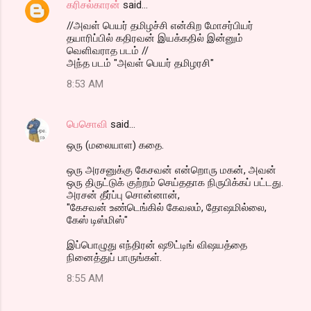
க‌ரிச‌ல்கார‌ன்
said…
//அவள் பெயர் தமிழச்சி என்கிற மோசர்பியர்
தயாரிப்பில் கதிரவன் இயக்கதில் இன்னும்
வெளிவராத படம் //
அந்த‌ ப‌ட‌ம் "அவள் பெயர் தமிழர‌சி"
8:53 AM
பெசொவி
said…
ஒரு (மலையாள) கதை.
ஒரு அரசனுக்கு கேசவன் என்றொரு மகன், அவன்
ஒரு திருட்டுக் குற்றம் செய்ததாக நிருபிக்கப் பட்டது.
அரசன் தீர்ப்பு சொன்னான்,
"கேசவன் உண்டெங்கில் கேவலம், தோஷமில்லை,
கேஸ் டிஸ்மிஸ்"
இப்பொழுது எந்திரன் ஷூட்டிங் விஷயத்தை
நினைத்துப் பாருங்கள்.
8:55 AM