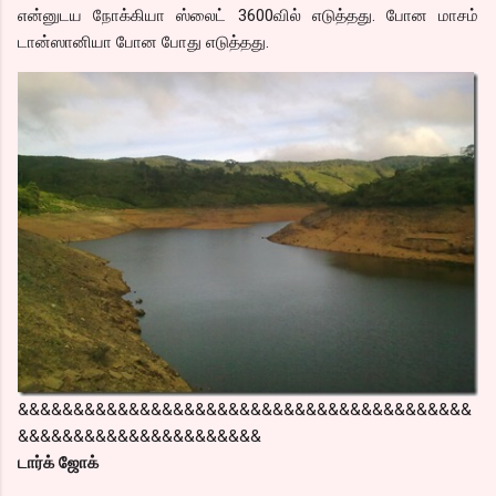
என்னுடய நோக்கியா ஸ்லைட் 3600வில் எடுத்தது. போன மாசம்
டான்ஸானியா போன போது எடுத்தது.
&&&&&&&&&&&&&&&&&&&&&&&&&&&&&&&&&&&&&&&&&
&&&&&&&&&&&&&&&&&&&&&&
டார்க் ஜோக்