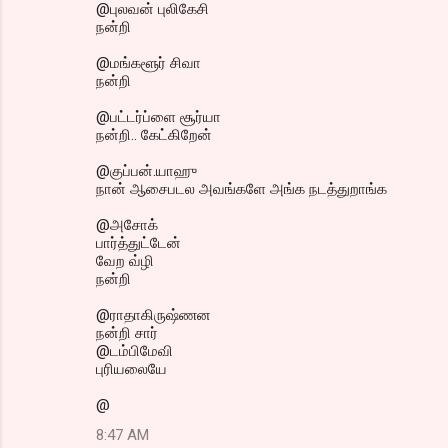
@புலவன் புலிகேசி
நன்றி
@மங்களூர் சிவா
நன்றி
@பட்டர்ப்ளை சூர்யா
நன்றி.. கேட்கிறேன்
@குப்பன்.யாஹு
நான் ஆசைபடல அவங்களே அங்க நடத்துறாங்க
@அசோக்
பார்த்துட்டேன்
வேற வ்ழி
நன்றி
@ராதாகிருஷ்ணன
நன்றி சார்
@டம்பிமேவி
புரியலையே
@
8:47 AM