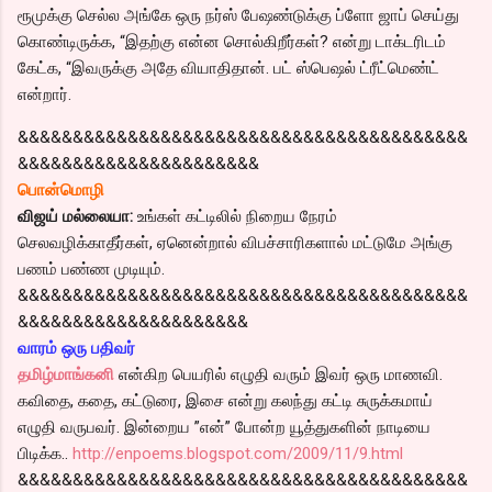
ரூமுக்கு செல்ல அங்கே ஒரு நர்ஸ் பேஷண்டுக்கு ப்ளோ ஜாப் செய்து
கொண்டிருக்க, “இதற்கு என்ன சொல்கிறீர்கள்? என்று டாக்டரிடம்
கேட்க, “இவருக்கு அதே வியாதிதான். பட் ஸ்பெஷல் ட்ரீட்மெண்ட்
என்றார்.
&&&&&&&&&&&&&&&&&&&&&&&&&&&&&&&&&&&&&&&&&
&&&&&&&&&&&&&&&&&&&&&&
பொன்மொழி
விஜய் மல்லையா:
உங்கள் கட்டிலில் நிறைய நேரம்
செலவழிக்காதீர்கள், ஏனென்றால் விபச்சாரிகளால் மட்டுமே அங்கு
பணம் பண்ண முடியும்.
&&&&&&&&&&&&&&&&&&&&&&&&&&&&&&&&&&&&&&&&&
&&&&&&&&&&&&&&&&&&&&&
வாரம் ஒரு பதிவர்
தமிழ்மாங்கனி
என்கிற பெயரில் எழுதி வரும் இவர் ஒரு மாணவி.
கவிதை, கதை, கட்டுரை, இசை என்று கலந்து கட்டி சுருக்கமாய்
எழுதி வருபவர். இன்றைய ”என்” போன்ற யூத்துகளின் நாடியை
பிடிக்க..
http://enpoems.blogspot.com/2009/11/9.html
&&&&&&&&&&&&&&&&&&&&&&&&&&&&&&&&&&&&&&&&&