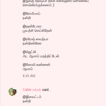
இதுக்கு நேரடியா நீங்க கலைஞரை சொல்லியே
சொல்லியிருக்கலாம்.:)
@ரோமிபாய்
நன்றி
@தண்டோரா
முயற்சி செய்கிறேன்
@ரமேஷ் வைத்யா
நன்றிண்ணே
@ஜெட்லி
அட ஆமாம் மறந்திட்டேன்
@கோவி.கண்ணன்
ஆமாம்
8:43 AM
Cable சங்கர்
said…
@இளவட்டம்
நன்றி