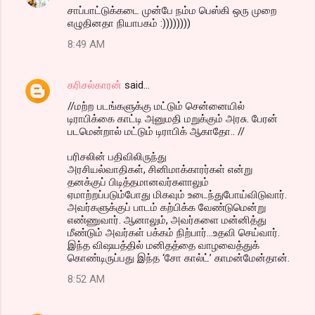
சாப்பாட்டுக்கடை முன்பே நம்ம பெஸ்கி ஒரு முறை
o
எழுதினதா நியாபகம் :))))))))
m
8:49 AM
m
e
க‌ரிச‌ல்கார‌ன்
said…
n
//மற்ற படங்களுக்கு மட்டும் சென்னையில்
t
டிராபிக்கை காட்டி அனுமதி மறுக்கும் அரசு. பேரன்
படமென்றால் மட்டும் டிராபிக் ஆகாதோ.. //
s
ப‌ரிச‌லின் ப‌திவிலிருந்து
அரசியல்வாதிகள், சினிமாக்காரர்கள் என்று
தனக்குப் பிடித்தமானவர்களாலும்
ஏமாற்றப்படும்போது மிகவும் உடைந்துபோய்விடுவார்.
அவர்களுக்குப் பாடம் கற்பிக்க வேண்டுமென்று
எண்ணுவார். ஆனாலும், அவர்களை மன்னித்து
மீண்டும் அவர்கள் பக்கம் நிற்பார்...உதவி செய்வார்.
இந்த விஷயத்தில் மனிதத்தை வாழவைத்துக்
கொண்டிருப்பது இந்த ‘சோ கால்ட்’ காமன்மேன்தான்.
8:52 AM