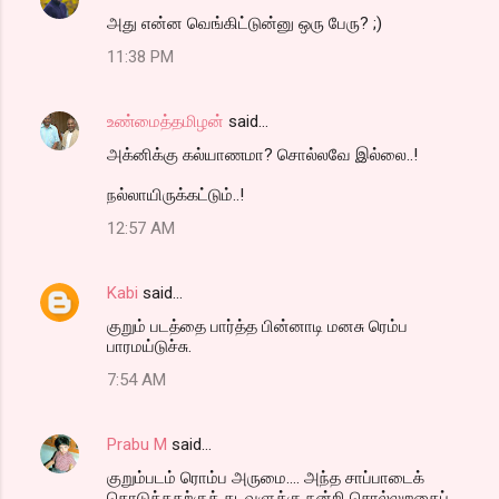
அது என்ன வெங்கிட்டுன்னு ஒரு பேரு? ;)
11:38 PM
உண்மைத்தமிழன்
said…
அக்னிக்கு கல்யாணமா? சொல்லவே இல்லை..!
நல்லாயிருக்கட்டும்..!
12:57 AM
Kabi
said…
குறும் படத்தை பார்த்த பின்னாடி மனசு ரெம்ப
பாரமய்டுச்சு.
7:54 AM
Prabu M
said…
குறும்படம் ரொம்ப அருமை.... அந்த சாப்பாடைக்
கொடுத்ததற்குக் கடவுளுக்கு நன்றி சொல்லுறதைப்