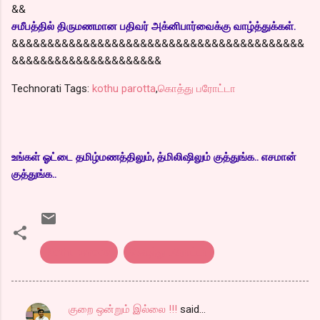
&&
சமீபத்தில் திருமணமான பதிவர் அக்னிபார்வைக்கு வாழ்த்துக்கள்.
&&&&&&&&&&&&&&&&&&&&&&&&&&&&&&&&&&&&&&&&&
&&&&&&&&&&&&&&&&&&&&&
Technorati Tags:
kothu parotta
,
கொத்து பரோட்டா
உங்கள் ஓட்டை தமிழ்மணத்திலும், த்மிலிஷிலும் குத்துங்க.. எசமான்
குத்துங்க..
Kothu parotta
கொத்து பரோட்டா
குறை ஒன்றும் இல்லை !!!
said…
C