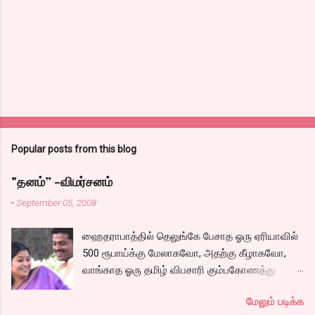
Popular posts from this blog
"தனம்” -விமர்சனம்
-
September 05, 2008
ஹைதராபாத்தில் தெலுங்கே பேசாத ஓரு ஏரியாவில்
500 ரூபாய்க்கு மேலாகவோ, அதற்கு கீழாகவோ,
வாங்காத ஓரு தமிழ் விபசாரி கும்பகோணத்து
அக்ரஹாரத்தின் வீட்டில் மருமகளாக
மேலும் படிக்க
வாழ்கைபடுகிறாள். அவளுடய வாழ்கை எப்படி