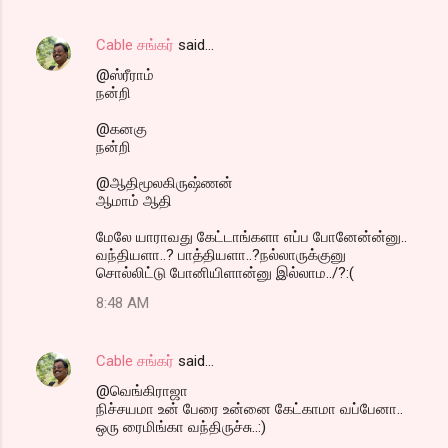
Cable சங்கர்
said…
@ஸ்ரீராம்
நன்றி
@கனகு
நன்றி
@ஆதிமூலகிருஷ்ணன்
ஆமாம் ஆதி
மேலே யாராவது கேட்டாங்களா எப்ப போனேன்ன்னு..
வந்தியளா..? பாத்தியளா..?நல்லாருக்குனு
சொல்லிட்டு போனியிளான்னு இல்லாம../?:(
8:48 AM
Cable சங்கர்
said…
@வெங்கிராஜா
நிச்சயமா உன் பேரை உன்னை கேட்காமா வப்பேனா..
ஒரு ரைமிங்கா வந்திருச்சு..:)