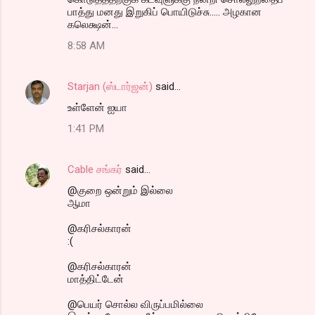
பாத்து மனது இறுகிப் பொயிடுச்சு..... அழகான
கலெக்ஷன்...
8:58 AM
Starjan (ஸ்டார்ஜன்)
said…
உள்ளேன் ஐயா
1:41 PM
Cable சங்கர்
said…
@குறை ஒன்றும் இல்லை
ஆமா
@கரிசல்காரன்
:(
@கரிசல்காரன்
மாத்திட்டேன்
@பெயர் சொல்ல விருப்பமில்லை