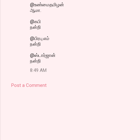
@உண்மைதமிழன்
ஆமா.
@கபி
நன்றி
@பிரபு.எம்
நன்றி
@ஸ்டார்ஜான்
நன்றி
8:49 AM
Post a Comment