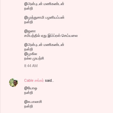
@அன்புடன் மணிகண்டன்
நன்றி
@முத்துசாமி பழனியப்பன்
நன்றி
@ஜனா
சமிபத்தில் ஏது இம்ப்ரஸ் செய்யலை
@அன்புடன் மணிகண்டன்
நன்றி
@முகில
நல்ல முயற்சி
8:44 AM
Cable சங்கர்
said…
@யோஒ
நன்றி
@க.பாலாசி
நன்றி