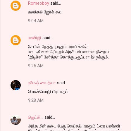
Romeoboy
said…
கலக்கல் ஜோக் தல.
9:04 AM
மணிஜி
said…
கேபிள்..நேத்து நானும் டிராபிக்கில்
மாட்டினேன்.அப்புறம் அரசியல் மசாலா நிறைய
”இடிச்சு” சேர்த்தா கொத்து,,சூப்பரா இருக்கும்..
9:25 AM
ரமேஷ் வைத்யா
said…
பொன்மொழி பிரமாதம்
9:28 AM
ஜெட்லி...
said…
அந்த மீன் கடை பேரு நெய்தல், நானும் ட்ரை பண்ணி