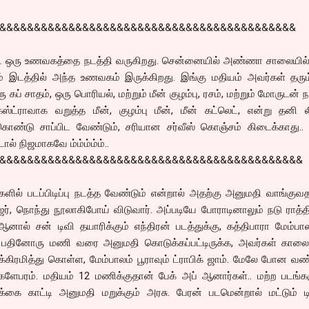
&&&&&&&&&&&&&&&&&&&&&&&&&&&&&&&&&&&&&&&&&&&
ெண்ட் ஒரு உணவகத்தை நடத்தி வருகிறது. சென்னையில் அண்ணா சாலையில்
ும் இடத்தில் அந்த உணவகம் இருக்கிறது. இங்கு மதியம் அவர்கள் தரும
ரு கப் சாதம், ஒரு பொரியல், மற்றும் மீன் குழம்பு, ரசம், மற்றும் மோருடன் ந
எக்ஸ்ட்ராவாக வறுத்த மீன், குழம்பு மீன், மீன் கட்லெட், என்று தனி 
 கொண்டு சாப்பிட வேண்டும், சரியான சர்வீஸ் கொஞ்சம் கிடைக்காது.
ால் நிஜமாகவே ம்ம்ம்ம்ம்..
&&&&&&&&&&&&&&&&&&&&&&&&&&&&&&&&&&&&&&&&&&&&
ில் படப்பிடிப்பு நடத்த வேண்டும் என்றால் அதற்கு அனுமதி வாங்குவத
ர், நொந்து நூலாகிபோய் விடுவார். அப்படியே போராடினாலும் நடு ராத்தி
னால் சன் டிவி தயாரிக்கும் எந்திரன் படத்துக்கு, கத்திபாரா மேம்பால
 பதினோரு மணி வரை அனுமதி கொடுக்கப்பட்டிருக்க, அவர்கள் காலை
கிரமித்து கொள்ள, மேம்பாலம் பூராவும் ட்ராபிக் ஜாம். மேலே போன வ
களேபரம். மதியம் 12 மணிக்குதான் பேக் அப் ஆனார்கள்.. மற்ற படங்க
க்கை காட்டி அனுமதி மறுக்கும் அரசு. பேரன் படமென்றால் மட்டும் டி