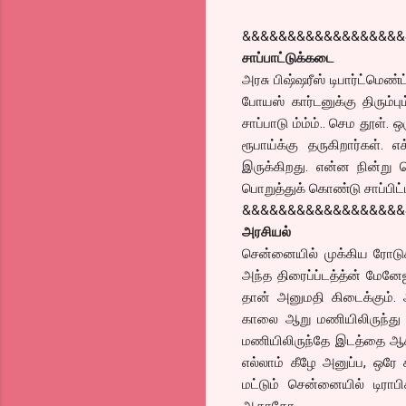
&&&&&&&&&&&&&&&&&&
சாப்பாட்டுக்கடை
அரசு பிஷ்ஷரீஸ் டிபார்ட்ம
போயஸ் கார்டனுக்கு திரும்ப
சாப்பாடு ம்ம்ம்.. செம தூள். ஒ
ரூபாய்க்கு தருகிறார்கள். 
இருக்கிறது. என்ன நின்று
பொறுத்துக் கொண்டு சாப்பிட்ட
&&&&&&&&&&&&&&&&&&
அரசியல்
சென்னையில் முக்கிய ரோடுகள
அந்த திரைப்ப்டத்த்ன் மேனேஜ
தான் அனுமதி கிடைக்கும். ஆ
காலை ஆறு மணியிலிருந்து
மணியிலிருந்தே இடத்தை ஆக்
எல்லாம் கீழே அனுப்ப, ஒரே 
மட்டும் சென்னையில் டிராபி
ஆகாதோ..