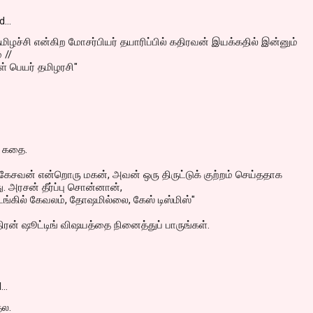
d…
மிழச்சி என்கிற மோசர்பியர் தயாரிப்பில் கதிரவன் இயக்கதில் இன்னும்
 //
ள் பெயர் தமிழர‌சி"
 கதை.
கேசவன் என்றொரு மகன், அவன் ஒரு திருட்டுக் குற்றம் செய்ததாக
து. அரசன் தீர்ப்பு சொன்னான்,
்கில் கேவலம், தோஷமில்லை, கேஸ் டிஸ்மிஸ்"
ிரன் ஷூட்டிங் விஷயத்தை நினைத்துப் பாருங்கள்.
d…
தல.