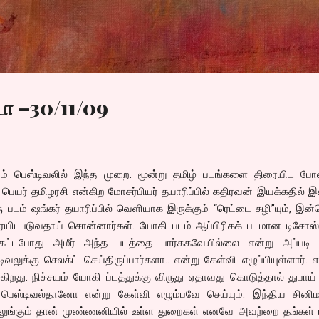
Skip to main content
ா –30/11/09
ிம் பெஸ்டிவலில் இந்த முறை. மூன்று தமிழ் படங்களை திரையிட போ
ெயர் தமிழரசி என்கிற மோசர்பியர் தயாரிப்பில் கதிரவன் இயக்கதில் இ
டம் ஷங்கர் தயாரிப்பில் வெளியாக இருக்கும் “ரெட்டை சுழி”யும், இ
ரையிடபடுவதாய் சொன்னார்கள். யோகி படம் ஆப்பிரிகக் படமான டிசோஸ்ட
 கேட்டபோது அமீர் அந்த படத்தை பார்ககவேயில்லை என்று அப்படி க
டிவலுக்கு செலக்ட் செய்திருப்பார்களா.. என்று கேள்வி எழுப்பியுள்ளார். 
து. நிச்சயம் யோகி ப்டத்துக்கு விருது ஏதாவது கொடுத்தால் துபாய் 
 பெஸ்டிவல்தானோ என்று கேள்வி எழும்பவே செய்யும். இந்திய சினிமா
 தெலுங்கும் தான் முண்ணனியில் உள்ள துறைகள் எனவே அவற்றை தங்கள் 