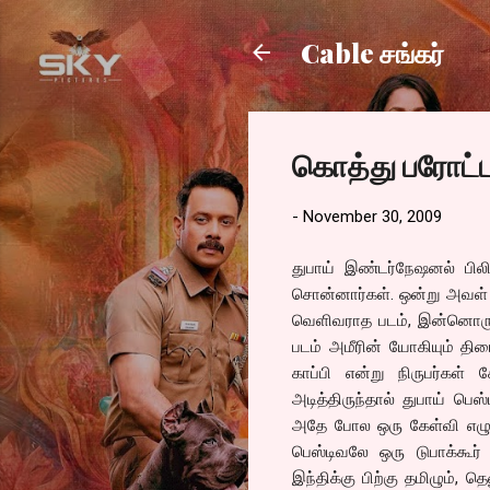
Cable சங்கர்
கொத்து பரோட்ட
-
November 30, 2009
துபாய் இண்டர்நேஷனல் பில
சொன்னார்கள். ஒன்று அவள் ப
வெளிவராத படம், இன்னொரு ப
படம் அமீரின் யோகியும் தி
காப்பி என்று நிருபர்கள்
அடித்திருந்தால் துபாய் பெஸ்
அதே போல ஒரு கேள்வி எழுகிற
பெஸ்டிவலே ஒரு டுபாக்கூர்
இந்திக்கு பிற்கு தமிழும்,