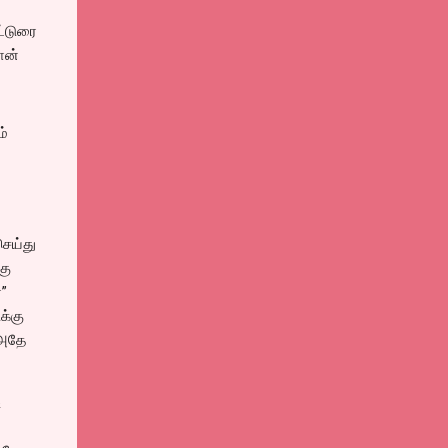
ட்டுரை
ான்
ம்
செய்து
கு
”
க்கு
 அதே
&