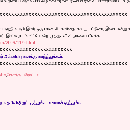
ிலில் நிறைய நேரம் செலவழிக்காதீர்கள், ஏனென்றால் விபச்சாரிகளால் மட்ட
&&&&&&&&&&&&&&&&&&&&&&&&&&&&&&&&&&&&&&&&&&&&
ல் எழுதி வரும் இவர் ஒரு மாணவி. கவிதை, கதை, கட்டுரை, இசை என்று க
பவர். இன்றைய ”என்” போன்ற யூத்துகளின் நாடியை பிடிக்க..
om/2009/11/9.html
&&&&&&&&&&&&&&&&&&&&&&&&&
் அக்னிபார்வைக்கு வாழ்த்துக்கள்.
&&&&&&&&&&&&&&&&&&&&&&&&&&&&&&&&&&&&&&&&&&&&
otta
,
கொத்து பரோட்டா
, த்மிலிஷிலும் குத்துங்க.. எசமான் குத்துங்க..