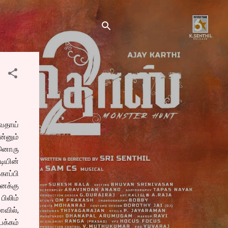
வதாய்
ன்னும்
ன்னொரு
ியின்
ாப்பி
எனக்கு
பிலிம்
வில்,
பக்கம்