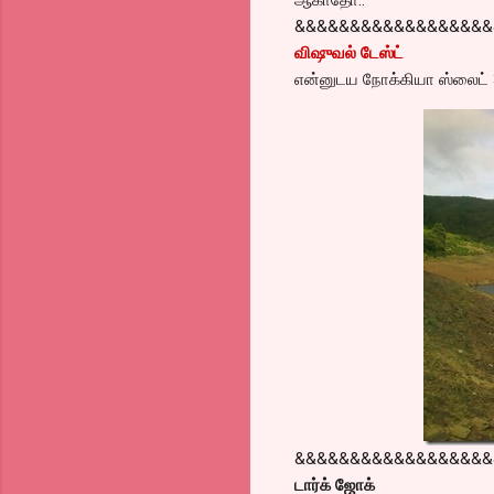
&&&&&&&&&&&&&&&&&&
விஷுவல் டேஸ்ட்
என்னுடய நோக்கியா ஸ்லைட் 
&&&&&&&&&&&&&&&&&&
டார்க் ஜோக்