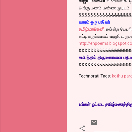
விஜய் மல்லையா:
உங்கள் கட்ட
அங்கு பணம் பண்ண முடியும்.
&&&&&&&&&&&&&&&&&&
வாரம் ஒரு பதிவர்
தமிழ்மாங்கனி
என்கிற பெயரி
கட்டி சுருக்கமாய் எழுதி வரு
http://enpoems.blogspot.c
&&&&&&&&&&&&&&&&&&
சமீபத்தில் திருமணமான பதிவர
&&&&&&&&&&&&&&&&&&
Technorati Tags:
kothu par
உங்கள் ஓட்டை தமிழ்மணத்திலும்