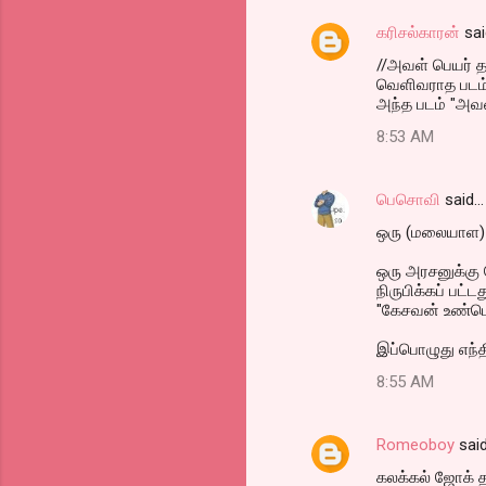
க‌ரிச‌ல்கார‌ன்
sai
//அவள் பெயர் த
வெளிவராத படம்
அந்த‌ ப‌ட‌ம் "அவ
8:53 AM
பெசொவி
said…
ஒரு (மலையாள)
ஒரு அரசனுக்கு 
நிருபிக்கப் பட்ட
"கேசவன் உண்டெங
இப்பொழுது எந்த
8:55 AM
Romeoboy
sai
கலக்கல் ஜோக் 