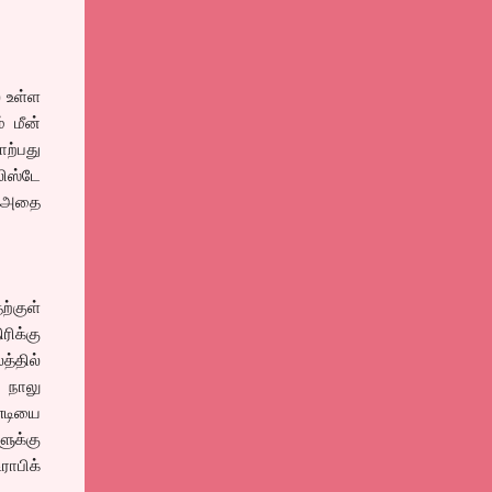
 உள்ள
் மீன்
ாற்பது
லிஸ்டே
. அதை
ற்குள்
ரிக்கு
த்தில்
 நாலு
ண்டியை
ளுக்கு
ராபிக்