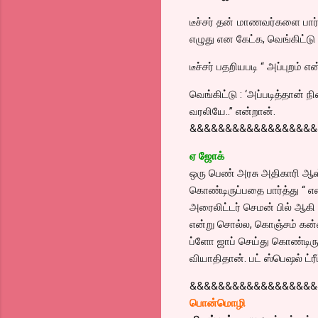
டீச்சர் தன் மாணவர்களை பார்
எழுது என கேட்க, வெங்கிட்டு 
டீச்சர் பதறியபடி “ அப்புறம்
வெங்கிட்டு : ‘அப்படித்தான் 
வரலியே..” என்றான்.
&&&&&&&&&&&&&&&&&&
ஏ ஜோக்
ஒரு பெண் அரசு அதிகாரி ஆஸ்
கொண்டிருப்பதை பார்த்து “ எ
அரைலிட்டர் செமன் பில் ஆகி
என்று சொல்ல, கொஞ்சம் கன்வ
ப்ளோ ஜாப் செய்து கொண்டிருக
வியாதிதான். பட் ஸ்பெஷல் ட்ரீ
&&&&&&&&&&&&&&&&&&
பொன்மொழி