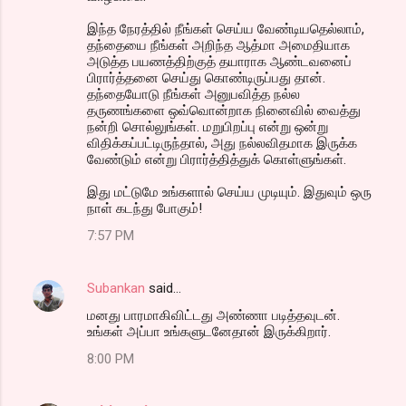
இந்த நேரத்தில் நீங்கள் செய்ய வேண்டியதெல்லாம்,
தந்தையை நீங்கள் அறிந்த ஆத்மா அமைதியாக
அடுத்த பயணத்திற்குத் தயாராக ஆண்டவனைப்
பிரார்த்தனை செய்து கொண்டிருப்பது தான்.
தந்தையோடு நீங்கள் அனுபவித்த நல்ல
தருணங்களை ஒவ்வொன்றாக நினைவில் வைத்து
நன்றி சொல்லுங்கள். மறுபிறப்பு என்று ஒன்று
விதிக்கப்பட்டிருந்தால், அது நல்லவிதமாக இருக்க
வேண்டும் என்று பிரார்த்தித்துக் கொள்ளுங்கள்.
இது மட்டுமே உங்களால் செய்ய முடியும். இதுவும் ஒரு
நாள் கடந்து போகும்!
7:57 PM
Subankan
said…
மனது பாரமாகிவிட்டது அண்ணா படித்தவுடன்.
உங்கள் அப்பா உங்களுடனேதான் இருக்கிறார்.
8:00 PM