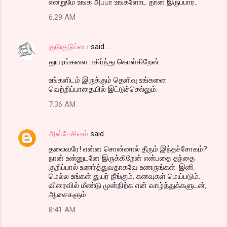
என்றுமே உங்க அப்பா உங்களோட தான் இருப்பார்..
6:29 AM
குடுகுடுப்பை
said…
துயரங்களை பகிர்ந்து கொள்கிறேன்.
உங்களிடம் இருக்கும் தெளிவு உங்களை
வெற்றிப்பாதையில் இட்டுச்செல்லும்.
7:36 AM
அன்பேசிவம்
said…
தலைவரே! என்ன சொன்னால் தீரும் இந்தச்சோகம்?
நான் உன்னுடனே இருக்கிறேன் என்பதை தந்தை
குறிப்பால் உணர்த்துவதாகவே உணருங்கள். இனி
மெல்ல உங்கள் துயர் நீங்கும். கனவுகள் மெய்படும்.
விரைவில் மீண்டு முன்நிற்க என் வாழ்த்துக்களுடன்,
ஆசைகளும்.
8:41 AM