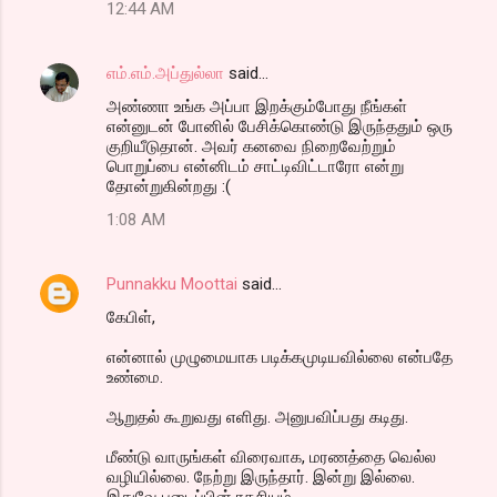
12:44 AM
எம்.எம்.அப்துல்லா
said…
அண்ணா உங்க அப்பா இறக்கும்போது நீங்கள்
என்னுடன் போனில் பேசிக்கொண்டு இருந்ததும் ஒரு
குறியீடுதான். அவர் கனவை நிறைவேற்றும்
பொறுப்பை என்னிடம் சாட்டிவிட்டாரோ என்று
தோன்றுகின்றது :(
1:08 AM
Punnakku Moottai
said…
கேபிள்,
என்னால் முழுமையாக படிக்கமுடியவில்லை என்பதே
உண்மை.
ஆறுதல் கூறுவது எளிது. அனுபவிப்பது கடிது.
மீண்டு வாருங்கள் விரைவாக, மரணத்தை வெல்ல
வழியில்லை. நேற்று இருந்தார். இன்று இல்லை.
இதுவே படைப்பின் ரகசியம்.