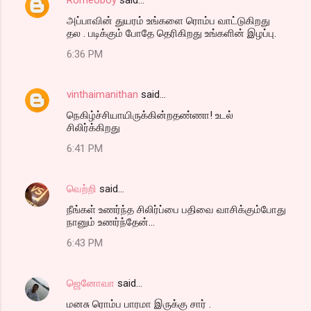
அப்பாவின் துயரம் உங்களை ரொம்ப வாட்டுகிறது
தல . படிக்கும் போதே தெரிகிறது உங்களின் இழப்பு.
6:36 PM
vinthaimanithan
said…
நெகிழ்ச்சியாயிருக்கின்றதண்ணா! உடல்
சிலிர்க்கிறது
6:41 PM
வெற்றி
said…
நீங்கள் உணர்ந்த சிலிர்ப்பை பதிவை வாசிக்கும்போது
நானும் உணர்ந்தேன்...
6:43 PM
ஜெனோவா
said…
மனசு ரொம்ப பாரமா இருக்கு சார் .