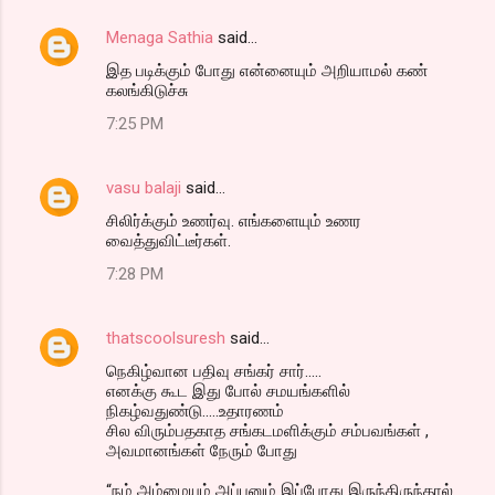
Menaga Sathia
said…
இத படிக்கும் போது என்னையும் அறியாமல் கண்
கலங்கிடுச்சு
7:25 PM
vasu balaji
said…
சிலிர்க்கும் உணர்வு. எங்களையும் உணர
வைத்துவிட்டீர்கள்.
7:28 PM
thatscoolsuresh
said…
நெகிழ்வான பதிவு சங்கர் சார்.....
எனக்கு கூட இது போல் சமயங்களில்
நிகழ்வதுண்டு.....உதாரணம்
சில விரும்பதகாத சங்கடமளிக்கும் சம்பவங்கள் ,
அவமானங்கள் நேரும் போது
“நம் அம்மையும் அப்பனும் இப்போது இருந்திருந்தால்