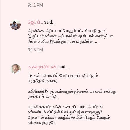
9:12 PM
ஜெட்லி...
said…
அண்ணே அப்பா எப்போதும் உங்களோடு தான்
இருப்பார் உங்கள் அப்பாவின் ஆசியால் கண்டிப்பா
நீங்க பெரிய இயக்குனராக வருவீங்க.......,
9:15 PM
ஷண்முகப்ரியன்
said…
நீங்கள் ஃபோனில் பேசியதைப் பதிவிலும்
படித்தேன்,ஷங்கர்.
உயிரோடு இருப்பவர்களுக்குத்தான் மரணம் என்பது
முக்கியச் செய்தி.
மரணித்தவர்களின் கடைசிப் பரிசு,அவர்கள்
உங்களிடம் விட்டுச் செல்லும் நினைவுகளும்
அதனால் உங்கள் வாழ்க்கையில் நிகழப் போகும்
விளைவுகளுமே.