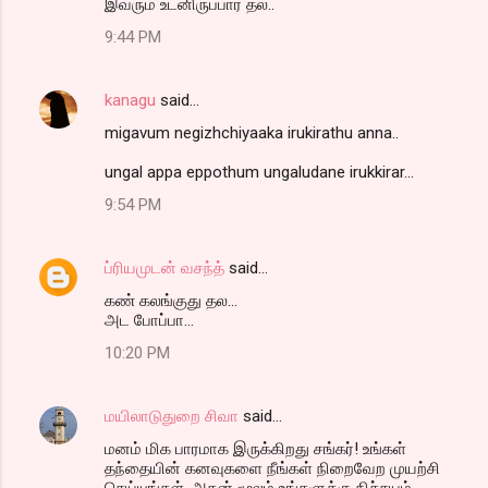
இவரும் உடனிருப்பார் தல..
9:44 PM
kanagu
said…
migavum negizhchiyaaka irukirathu anna..
ungal appa eppothum ungaludane irukkirar...
9:54 PM
ப்ரியமுடன் வசந்த்
said…
கண் கலங்குது தல...
அட போப்பா...
10:20 PM
மயிலாடுதுறை சிவா
said…
மனம் மிக பாரமாக இருக்கிறது சங்கர்! உங்கள்
தந்தையின் கனவுகளை நீங்கள் நிறைவேற முயற்சி
செய்யுங்கள். அதன் மூலம் உங்களுக்கு நிச்சயம்