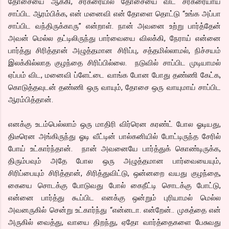
தோசையை ஆக்கி, சர்கரையில் தோசையை விட சர்கரையாய்
சாப்பிட ஆரம்பிக்க, என் மனைவி என் தோளை தொட்டு “உங்க அப்பா
சாப்பிட வந்திருக்காரு” என்றாள். நான் அவனை உற்று பார்த்தேன்
அவன் மெல்ல தட்டிலிருந்து பார்வையை விலக்கி, நேராய் என்னை
பார்த்து சிரித்தான் அழுத்தமான சிரிப்பு, சத்தமில்லாமல், நிச்சயம்
இலக்கில்லாத குழந்தை சிரிப்பில்லை. நடுவில் சாப்பிட முடியாமல்
ஏப்பம் விட, மனைவி ப்ளேட்டை வாங்க போன போது தண்ணி கேட்க,
கொடுத்தவுடன் தண்ணி ஒரு வாயும், தோசை ஒரு வாயுமாய் சாப்பிட
ஆரம்பித்தான்.
எனக்கு உடம்பெல்லாம் ஒரு மாதிரி விர்ரென கரண்ட் போல ஓடியது,
திடீரென அங்கிருந்து ஓடி வீட்டின் பால்கனியில் போட்டிருந்த சேரில்
போய் உட்கார்ந்தான். நான் அவனையே பார்த்துக் கொண்டிருக்க,
திரும்பவும் அதே போல ஒரு அழுத்தமான பார்வையையும்,
சிரிப்பையும் சிரித்தான், சிரித்துவிட்டு, ஒன்னறை வயது குழந்தை,
கையை சொடக்கு போடுவது போல் கைநீட்டி சொடக்கு போட்டு,
என்னை பார்த்து கூப்பிட எனக்கு ஒன்றும் புரியாமல் மெல்ல
அவனருகில் சென்று உட்கார்ந்து “என்னடா. என்றேன்.. முகத்தை என்
அருகில் வைத்து, வாயை திறந்து, ஏதோ வார்த்தைகளை பேசுவது