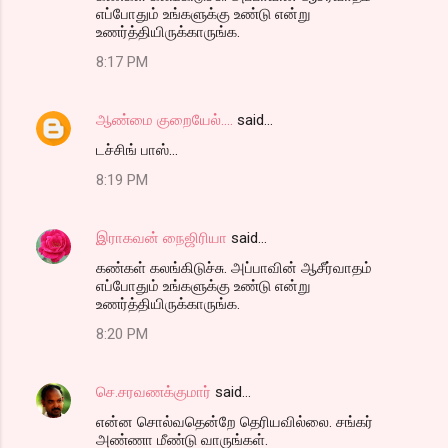
எப்போதும் உங்களுக்கு உண்டு என்று
உணர்த்தியிருக்காருங்க.
8:17 PM
ஆண்மை குறையேல்....
said…
ட‌ச்சிங் பாஸ்...
8:19 PM
இராகவன் நைஜிரியா
said…
கண்கள் கலங்கிடுச்சு. அப்பாவின் ஆசீர்வாதம்
எப்போதும் உங்களுக்கு உண்டு என்று
உணர்த்தியிருக்காருங்க.
8:20 PM
செ.சரவணக்குமார்
said…
என்ன சொல்வதென்றே தெரியவில்லை. சங்கர்
அண்ணா மீண்டு வாருங்கள்.