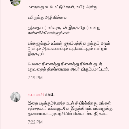
மறைவது உடல் மட்டும்தான்; உயிர் அன்று.
உயிருக்கு அழிவில்லை.
தந்தையார் உங்களுடன் இருக்கிறார் என்று
எண்ணிக்கொள்ளுங்கள்.
உங்களுக்கும் உங்கள் குடும்பத்தினருக்கும் அவர்
அன்பும் அரவணைப்பும் வழிகாட்டலும் என்றும்
இருக்கும்.
அவரை நினைத்து நினைத்து நீங்கள் துயர்
உறுவதைத் திண்ணமாக அவர் விரும்பமாட்டார்.
7:19 PM
க.பாலாசி
said…
இதை படிக்கும்போதே உடல் சிலிர்க்கிறது. உங்கள்
தந்தையார் உங்களுடனே இருக்கிறார். உங்களுக்கு
துணையாக....முயற்சியில் பின்வாங்காதீர்கள்...
7:22 PM