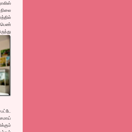
ாலிஸ்
 நிலை
த்தில்
 பெண்
ருந்து
பட்டே
சமாய்
்கும்