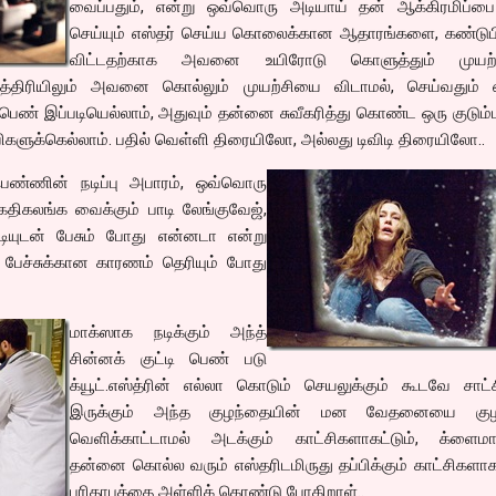
வைப்பதும், என்று ஒவ்வொரு அடியாய் தன் ஆக்கிரமிப்ப
செய்யும் எஸ்தர் செய்ய கொலைக்கான ஆதாரங்களை, கண்டுபிட
விட்டதற்காக அவனை உயிரோடு கொளுத்தும் முயற்ச
த்திரியிலும் அவனை கொல்லும் முயற்சியை விடாமல், செய்வதும் ஏ
ெண் இப்படியெல்லாம், அதுவும் தன்னை சுவீகரித்து கொண்ட ஒரு குடும
களுக்கெல்லாம். பதில் வெள்ளி திரையிலோ, அல்லது டிவிடி திரையிலோ..
பெண்ணின் நடிப்பு அபாரம், ஒவ்வொரு
ிகலங்க வைக்கும் பாடி லேங்குவேஜ்,
்டியுடன் பேசும் போது என்னடா என்று
பேச்சுக்கான காரணம் தெரியும் போது
மாக்ஸாக நடிக்கும் அந்த்
சின்னக் குட்டி பெண் படு
க்யூட்.எஸ்த்ரின் எல்லா கொடும் செயலுக்கும் கூடவே சாட்
இருக்கும் அந்த குழந்தையின் மன வேதனையை குழ
வெளிக்காட்டாமல் அடக்கும் காட்சிகளாகட்டும், க்ளைமாக
தன்னை கொல்ல வரும் எஸ்தரிடமிருது தப்பிக்கும் காட்சிகளாகட
பரிதாபத்தை அள்ளிக் கொண்டு போகிறாள்..