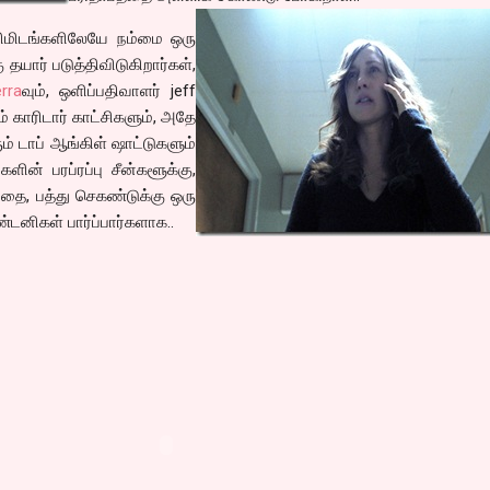
 நிமிடங்களிலேயே நம்மை ஒரு
தயார் படுத்திவிடுகிறார்கள்,
rra
வும், ஒளிப்பதிவாளர் jeff
ம் காரிடார் காட்சிகளும், அதே
் டாப் ஆங்கிள் ஷாட்டுகளும்
ின் பரப்ரப்பு சீன்களூக்கு,
்பதை, பத்து செகண்டுக்கு ஒரு
ண்டனிகள் பார்ப்பார்களாக..