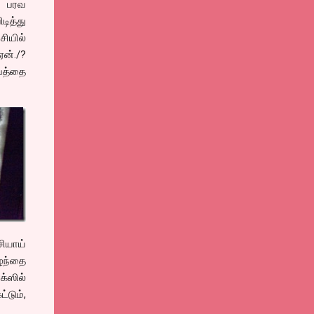
ை பரவ
ித்து
ியில்
ன்./?
்பத்தை
சியாய்
ந்தை
்ஸில்
்டும்,