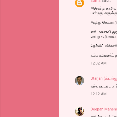
soma
said…
C
//சொந்த காசில 
o
பண்றது அதுக்கு
m
//பத்து செகண்டு
m
என் மனைவி முதல்
e
என்று கூறினாள்
n
நெக்ஸ்ட் வீகேண்
t
s
நம்ம கமெண்ட் தா
12:02 AM
Starjan (ஸ்டார்
நல்ல படமா .. பாக
12:12 AM
Deepan Mahen