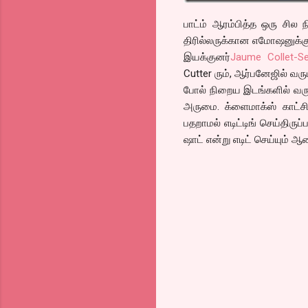
பாட்ம் ஆரம்பித்த ஒரு சில
திரில்லருக்கான எமோஷனுக்கு 
இயக்குனர்
Jaume Collet-Se
Cutter ரும், ஆர்பனேஜில் வரு
போல் நிறைய இடங்களில் வரும
அருமை. க்ளைமாக்ஸ் காட்சிகள
பதறாமல் எடிட்டிங் செய்திருப
ஷாட் என்று எடிட் செய்யும் ஆ