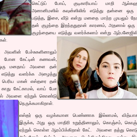
கெட்டுப் போய், குடிகாரியாய் மாறி ஆல்கஹ
அனானிமஸில் கவுன்ஸிலிங் எடுத்து தன்னை ஒரு
படுத்த, இசை, வீடு என்று மனதை மாற்ற முயலும் நேர
தன் குழந்தை இறந்ததுதான் காரணம், அதனால் ஒரு
குழந்தையை எடுத்து வளர்க்கலாம் என்று ஆர்பனேஜிலி
கள்.
 அவளின் பேச்சுகளினாலும்
்து போன கேட்டின் கணவன்,
ல் ஒரு மனதாய் அவளை தன்
 எடுத்து வளர்க்க அழைத்து
டின் பெரிய மகன் எஸ்தரை தன்
 காது கேட்காமல், வாய் பேச
ேக்ஸ் அவளை ஏற்றுக் கொண்டு
நெருக்கமாகிறாள்.
எஸ்தர் ஒரு வழக்கமான பெண்ணாக இல்லாமல், வித்யாச
இருக்க, அது ஒரு மாதிரி உறுத்தினாலும், கொஞ்சம், கொஞ்
ஏற்றுக் கொள்ள ஆரம்பிக்கிறாள் கேட். அவளை தத்து கொடுக