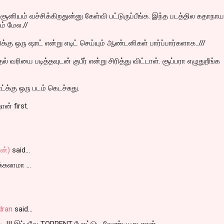
சூனியம் வச்சிக்கிறதுன்னு கேள்வி பட்டுருப்பீங்க. இந்த படத்தில கதாநாய
ம் மேல.//
க்கு ஒரு ஷாட் என்று எடிட் செய்யும் ஆண்டனிகள் பார்ப்பார்களாக..///
 வரியை படித்தவுடன் குபீர் என்று சிரித்து விட்டாள். சூப்பரா எழுதுறீங்க
.
ட்க்கு ஒரு படம் கெடச்சுது.
ன் first.
ஜன்)
said…
்கலாமா ...
dran
said…