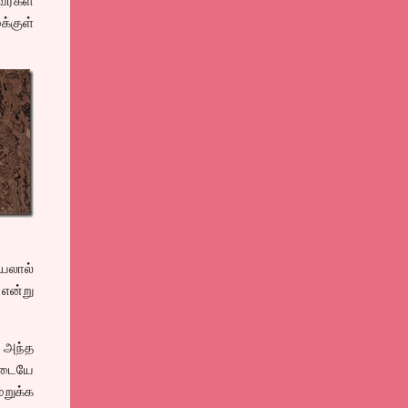
ர்கள்
க்குள்
ியலால்
 என்று
 அந்த
்டையே
றுக்க