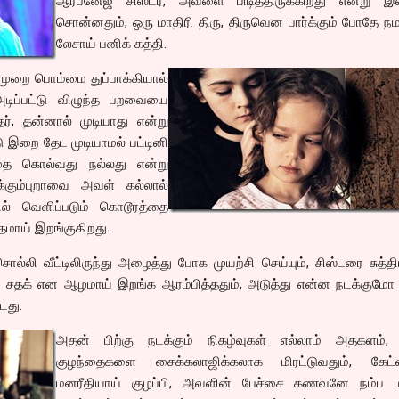
ஆர்பனேஜ் சிஸ்டர், அவளை பிடித்திருக்கிறது என்று இவ
சொன்னதும், ஒரு மாதிரி திரு, திருவென பார்க்கும் போதே நம
லேசாய் பனிக் கத்தி.
 முறை பொம்மை துப்பாக்கியால்
அடிப்பட்டு விழுந்த பறவையை
ர், தன்னால் முடியாது என்று
ு இறை தேட முடியாமல் பட்டினி
ை கொல்வது நல்லது என்று
கும்புறாவை அவள் கல்லால்
யில் வெளிப்படும் கொடூரத்தை
த்தமாய் இறங்குகிறது.
லி வீட்டிலிருந்து அழைத்து போக முயற்சி செய்யும், சிஸ்டரை சுத்த
ில் சதக் என ஆழமாய் இறங்க ஆரம்பித்ததும், அடுத்து என்ன நடக்குமோ
டது.
அதன் பிற்கு நடக்கும் நிகழ்வுகள் எல்லாம் அதகளம்,
குழந்தைகளை சைக்கலாஜிக்கலாக மிரட்டுவதும், கேட
மனரீதியாய் குழப்பி, அவளின் பேச்சை கணவனே நம்ப ம