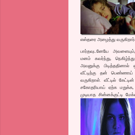
எஸ்தரை அழைத்து வருகிறார்
பார்தவுடனேயே அவளையும்,
மனம் கவர்ந்து, நெகிழ்ந
அவனுக்கு பிடித்ததினா
வீட்டிற்கு தன் பெண்ணாய்
வருகிறாள். வீட்டில் கேட்
சகோதரியாய் ஏற்க மறுக்க,
முடியாத சின்னக்குட்டி ம