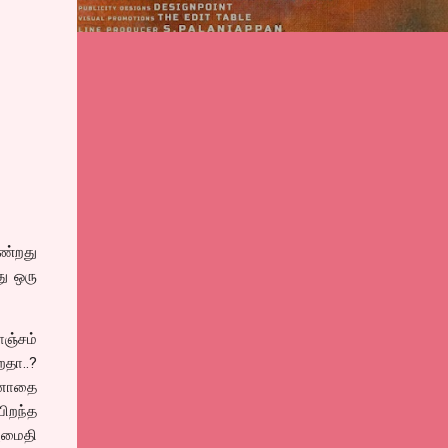
ண்றது
து ஒரு
ஞ்சம்
தா..?
அனாதை
பிறந்த
 அமைதி