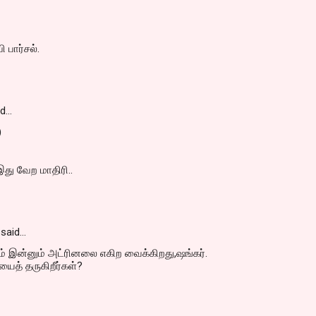
ி பார்சல்.
id…
)
து வேற மாதிரி..
said…
ம் இன்னும் அட்ரினலை எகிற வைக்கிறது,ஷங்கர்.
.யைத் தருகிறீர்கள்?