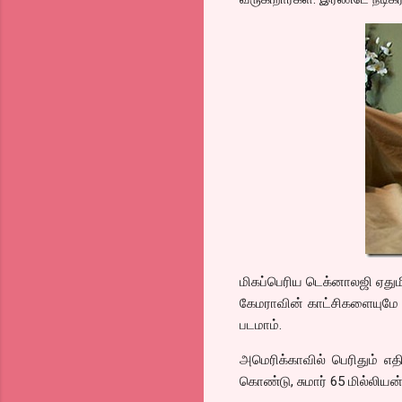
மிகப்பெரிய டெக்னாலஜி ஏதும
கேமராவின் காட்சிகளையுமே வைத
படமாம்.
அமெரிக்காவில் பெரிதும் எத
கொண்டு, சுமார் 65 மில்லியன் 