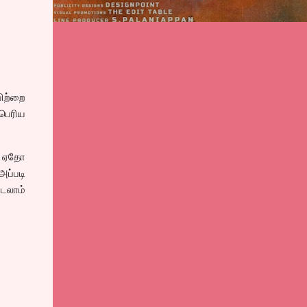
யிற்றை
 பெரிய
ை ஏதோ
ப்படி
ிடலாம்