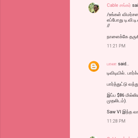
Cable சங்கர்
sa
/உங்கள் விமர்ச
எப்போது டி.வி.டி
//
நாளைக்கே தருகி
11:21 PM
பாலா
said…
டிவிடியில்.. பார்
பார்த்துட்டு வந
இப்ப $86 மில்லிய
முதலிடம்).
Saw VI இந்த வா
11:28 PM