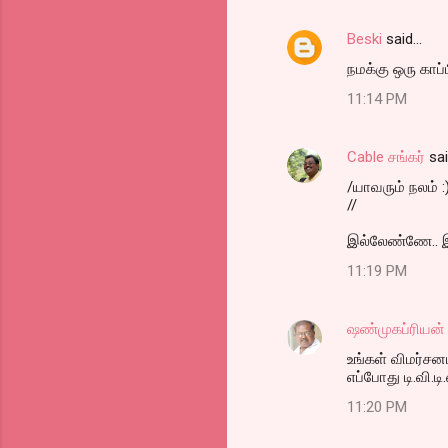
s
Beski
said…
நமக்கு ஒரு காப்ப
11:14 PM
Cable சங்கர்
sa
/யாவரும் நலம் :
//
இல்லேண்ணே.. இ
11:19 PM
ஷண்முகப்ரியன்
உங்கள் விமர்சன
எப்போது டி.வி.டி
11:20 PM