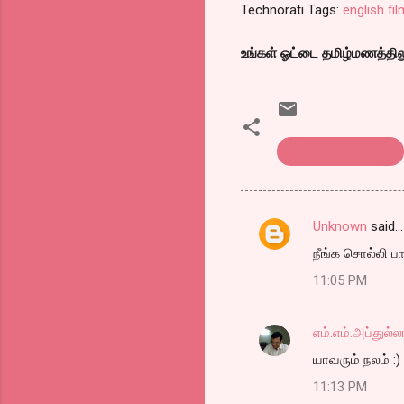
Technorati Tags:
english fi
உங்கள் ஓட்டை தமிழ்மணத்திலும்
english Film reveiw
Unknown
said…
C
நீங்க சொல்லி 
o
11:05 PM
m
m
எம்.எம்.அப்துல்ல
e
யாவரும் நலம் :)
n
t
11:13 PM