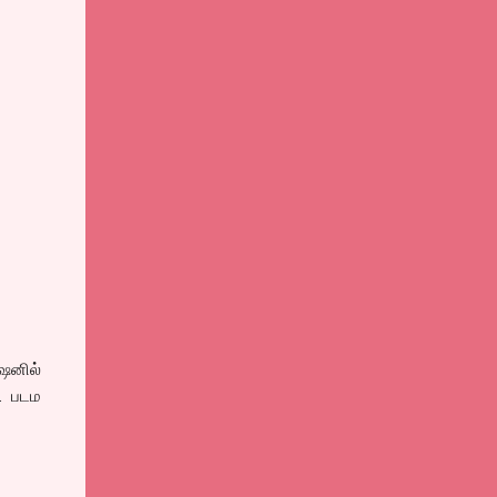
ஷனில்
். படம