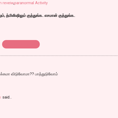
lm reveiw
,
paranormal Activity
, த்மிலிஷிலும் குத்துங்க.. எசமான் குத்துங்க..
paranormal activity
பாக்கமா விடுவோமா?? பாத்துடுவோம்
ா
said…