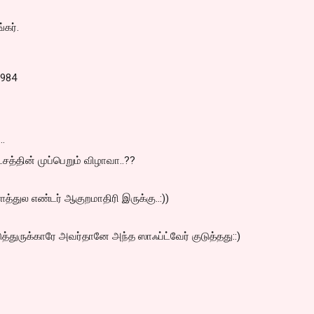
்கர்.
6984
…
்சத்தின் முப்பெறும் விழாவா..??
்துல எண்டர் ஆகுறமாதிரி இருக்கு..:))
ுத்துருக்காரே அவர்தானே அந்த ஸாஃப்ட்வேர் குடுத்தது::)