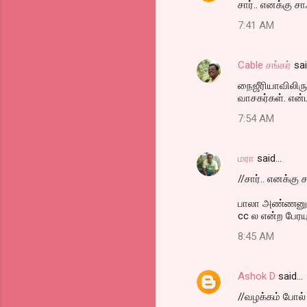
சார்.. எனக்கு ச
7:41 AM
Cable சங்கர்
sa
நைஜீரியாவிலிரு
வாசகர்கள். என்
7:54 AM
மரா
said…
//சார்.. எனக்கு
பாலா அண்ணனுக்
cc ல என்ற பேரயு
8:45 AM
Ashok D
said…
//வழக்கம் போல்