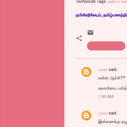
Technorati Tags:
எண்டர் க
தமிலிஷிலேயும், தமிழ்மணத்தில
எண்டர் கவிதைகள்
பாலா
said…
C
என்ன ஆச்சி??
o
m
சுவாமியை பார்த்
m
1:45 AM
e
n
பாலா
said…
t
இன்னைக்கு ஏழு ல