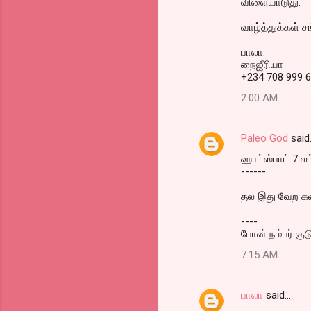
விளையாடுது.
வாழ்த்துக்கள் சங
பாலா.
நைஜீரியா
+234 708 999 
2:00 AM
Paleo God
said
ஹாட்ஸ்பாட் 7 லட
------
தல இது வேற களத
----
போன் நம்பர் குட
7:15 AM
பாலா
said…