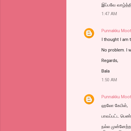
s
இப்பவே வாழ்த்த
1:47 AM
Punnakku Moot
I thought I am t
No problem. I 
Regards,
Bala
1:50 AM
Punnakku Moot
ஹலோ கேபிள்,
பாவப்பட்ட பெண்
நல்ல முன்னேற்