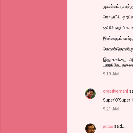
முயக்கம் முடித்த
நொடியில் குறட
ஒலியெழுப்பினா
இன்னமும் என்னுள
கொண்டுதானிருக
இது கவிதை.. அப்
யாரங்கே.. தலைவர
9:19 AM
creativemani
sa
Super'O'Super!!!!
9:21 AM
தராசு
said…