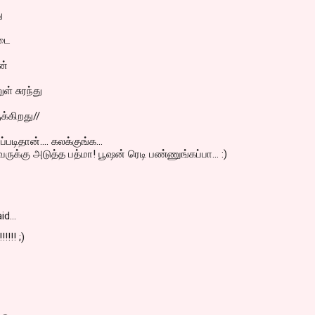
ு
்டை
ன்
் சுரந்து
்கிறது//
படிதான்.... கலக்குங்க...
ுக்கு அடுத்த பத்மா! பூஷன் ரெடி பண்ணுங்கப்பா... :)
id…
!!!! ;)