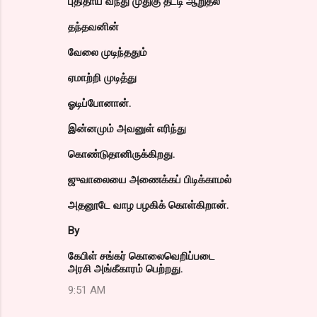
புதிதாய் வந்து முதுகு தட்டி ஆறுதல்
தந்தவனின்
வேலை முடிந்ததும்
ஏமாற்றி முடித்து
ஓடிப்போனான்.
இன்னமும் அவனுள் எரிந்து
கொண்டுதானிருக்கிறது.
ஜுவாலையை அணைக்கப் பிடிக்காமல்
அதனூடே வாழ பழகிக் கொள்கிறான்.
By
கேபிள் சங்கர் கொலைவெறிப்படை
அரசி அங்கீகாரம் பெற்றது.
9:51 AM