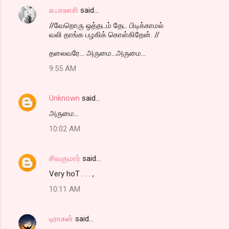
க.பாலாசி
said…
//வேறொரு ஒத்தடம் தேட பிடிக்காமல்
வலி தாங்க பழகிக் கொள்கிறேன். //
தலைவரே... அருமை...அருமை...
9:55 AM
Unknown
said…
அருமை...
10:02 AM
சிவகுமார்
said…
Very hoT . . . ,
10:11 AM
டிராகன்
said…