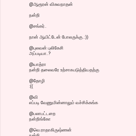
@ஆரூரன் விசுவநாதன்
நன்றி
@சங்கர்..
நான் ஆயிட்டேன் போலருக்கு..:))
@புலவன் புலிகேசி
அப்படியா..?
@யாத்ரா
நன்றி தலைவரே உற்சாகபடுத்தியதற்கு
@தோழி
:((
@வி
எப்படி வேணுமின்னாலும் வச்சிக்கங்க
@பலாபட்டறை
நன்றிங்கோ
@வெ.ராதாகிருஷ்ணன்
நன்றி