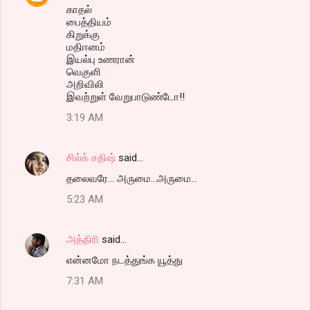
காதல்
பைத்தியம்
கிறுக்கு
மதிஈனம்
இயல்பு உணரான்
வெகுளி
அறிவிலி
இவற்றுள் வேறுபாடுண்டோ!!
3:19 AM
சில்க் சதிஷ்
said…
தலைவரே... அருமை...அருமை...
5:23 AM
அத்திரி
said…
என்னமோ நடத்துங்க யூத்து
7:31 AM