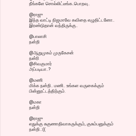
நீங்களே சொல்லிட்டீங்க..பொறவு..
@ராஜு
இந்த வாட்டி நிஜமாவே கவிதை எழுதிட்டனோ..
இரண்டுதான் வந்திருக்கு..
@பாலாசி
நன்றி
@ஆறுமுகம் முருகேசன்
நன்ரி
@சிவகுமார்
அப்படியா..?
@மணி
மிக்க நன்றி.. மணி.. உங்கள வருகைக்கும்
பின்னூட்டத்திற்கும்.
@மகா
நன்றி
@ராஜு
எதுக்கு சுகுணாதிவாகருக்கும், குசும்பனுக்கும்
நன்றி..:((