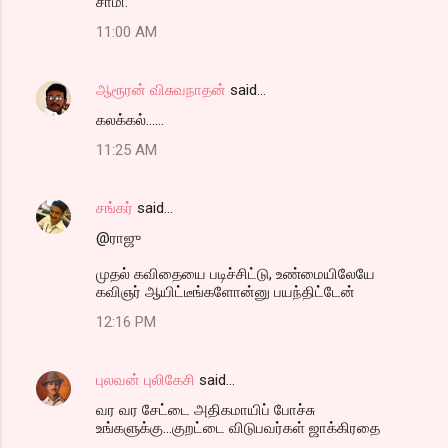
சாமி.
11:00 AM
ஆரூரன் விசுவநாதன்
said…
கலக்கல்......
11:25 AM
சங்கர்
said…
@ராஜு
முதல் கவிதையை படிச்சிட்டு, உண்மையிலேயே
கவிஞர் ஆயிட்டீங்களோன்னு பயந்திட்டேன்
12:16 PM
புலவன் புலிகேசி
said…
வர வர சேட்டை அதிகமாயிப் போச்சு
உங்களுக்கு...குறட்டை விடுபவர்கள் ஜாக்கிரதை