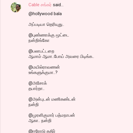
Cable சங்கர்
said…
@hollywood bala
அப்படியா தெரியுது..
@புண்ணாக்கு மூட்டை
நன்றிங்கோ
@பலாபட்டறை
ஆமாம் ஆமா..போய் அவரை பிடிங்க..
@மயில்ராவணன்
உங்களுக்குமா..?
@அசோக்
தபார்றா..
@அன்புடன் மணிகண்டன்
நன்றி
@முரளிகுமார் பத்மநாபன்
ஆகா.. நன்றி
@ஈரோடு கதிர்