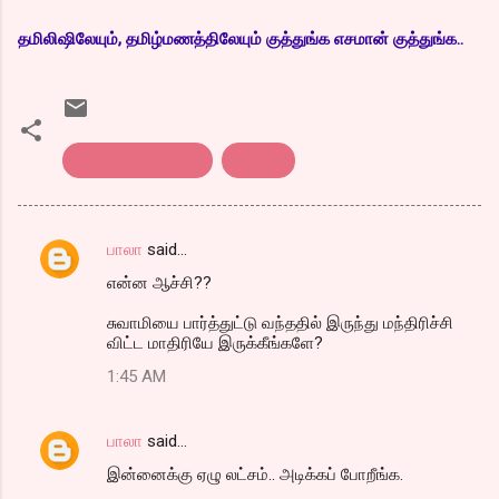
தமிலிஷிலேயும், தமிழ்மணத்திலேயும் குத்துங்க எசமான் குத்துங்க..
எண்டர் கவிதைகள்
கவிதை
பாலா
said…
C
என்ன ஆச்சி??
o
m
சுவாமியை பார்த்துட்டு வந்ததில் இருந்து மந்திரிச்சி
விட்ட மாதிரியே இருக்கீங்களே?
m
1:45 AM
e
n
பாலா
said…
t
இன்னைக்கு ஏழு லட்சம்.. அடிக்கப் போறீங்க.
s