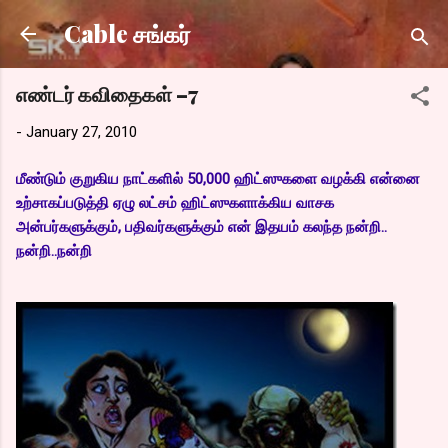
Skip to main content
Cable சங்கர்
எண்டர் கவிதைகள் –7
-
January 27, 2010
மீண்டும் குறுகிய நாட்களில் 50,000 ஹிட்ஸுகளை வழக்கி என்னை
உற்சாகப்படுத்தி ஏழு லட்சம் ஹிட்ஸுகளாக்கிய வாசக
அன்பர்களுக்கும், பதிவர்களுக்கும் என் இதயம் கலந்த நன்றி..
நன்றி..நன்றி