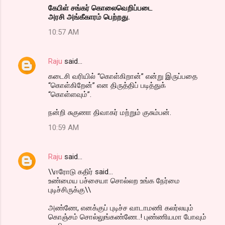
கேபிள் சங்கர் கொலைவெறிப்படை
அரசி அங்கீகாரம் பெற்றது.
10:57 AM
Raju
said…
கடைசி வரியில் “கொள்கிறான்” என்று இருப்பதை
“கொள்கிறேன்” என திருத்திப் படித்துக்
“கொள்ளவும்”.
நன்றி சுகுணா திவாகர் மற்றும் குசும்பன்.
10:59 AM
Raju
said…
\\ஈரோடு கதிர் said...
உண்மைய பச்சையா சொல்லற உங்க நேர்மை
புடிச்சிருக்கு\\
அண்ணே, எனக்குப் புடிச்ச வாடாமணி கலர்லயும்
கொஞ்சம் சொல்லுங்கண்ணே..! புண்ணியமா போவும்