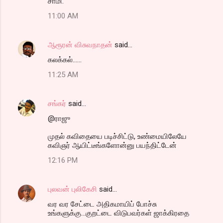
சாமி.
11:00 AM
ஆரூரன் விசுவநாதன்
said…
கலக்கல்......
11:25 AM
சங்கர்
said…
@ராஜு
முதல் கவிதையை படிச்சிட்டு, உண்மையிலேயே
கவிஞர் ஆயிட்டீங்களோன்னு பயந்திட்டேன்
12:16 PM
புலவன் புலிகேசி
said…
வர வர சேட்டை அதிகமாயிப் போச்சு
உங்களுக்கு...குறட்டை விடுபவர்கள் ஜாக்கிரதை