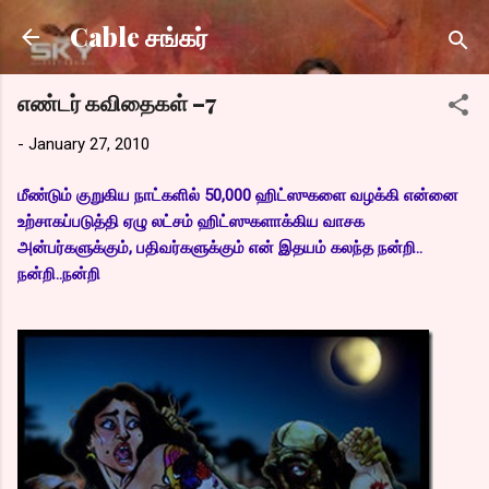
Skip to main content
Cable சங்கர்
எண்டர் கவிதைகள் –7
-
January 27, 2010
மீண்டும் குறுகிய நாட்களில் 50,000 ஹிட்ஸுகளை வழக்கி என்னை
உற்சாகப்படுத்தி ஏழு லட்சம் ஹிட்ஸுகளாக்கிய வாசக
அன்பர்களுக்கும், பதிவர்களுக்கும் என் இதயம் கலந்த நன்றி..
நன்றி..நன்றி