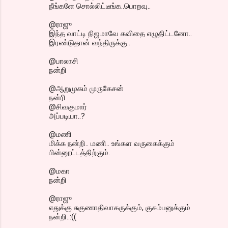
நீங்களே சொல்லிட்டீங்க..பொறவு..
@ராஜு
இந்த வாட்டி நிஜமாவே கவிதை எழுதிட்டனோ..
இரண்டுதான் வந்திருக்கு..
@பாலாசி
நன்றி
@ஆறுமுகம் முருகேசன்
நன்ரி
@சிவகுமார்
அப்படியா..?
@மணி
மிக்க நன்றி.. மணி.. உங்கள வருகைக்கும்
பின்னூட்டத்திற்கும்.
@மகா
நன்றி
@ராஜு
எதுக்கு சுகுணாதிவாகருக்கும், குசும்பனுக்கும்
நன்றி..:((