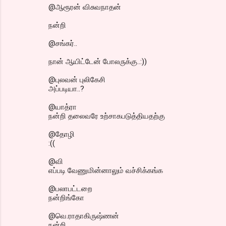
@ஆரூரன் விசுவநாதன்
நன்றி
@சங்கர்..
நான் ஆயிட்டேன் போலருக்கு..:))
@புலவன் புலிகேசி
அப்படியா..?
@யாத்ரா
நன்றி தலைவரே உற்சாகபடுத்தியதற்கு
@தோழி
:((
@வி
எப்படி வேணுமின்னாலும் வச்சிக்கங்க
@பலாபட்டறை
நன்றிங்கோ
@வெ.ராதாகிருஷ்ணன்
நன்றி