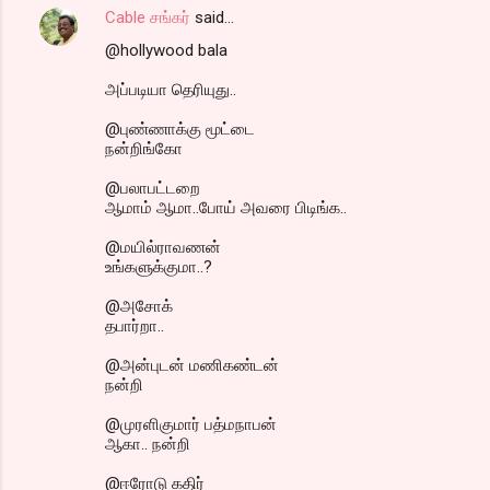
Cable சங்கர்
said…
@hollywood bala
அப்படியா தெரியுது..
@புண்ணாக்கு மூட்டை
நன்றிங்கோ
@பலாபட்டறை
ஆமாம் ஆமா..போய் அவரை பிடிங்க..
@மயில்ராவணன்
உங்களுக்குமா..?
@அசோக்
தபார்றா..
@அன்புடன் மணிகண்டன்
நன்றி
@முரளிகுமார் பத்மநாபன்
ஆகா.. நன்றி
@ஈரோடு கதிர்