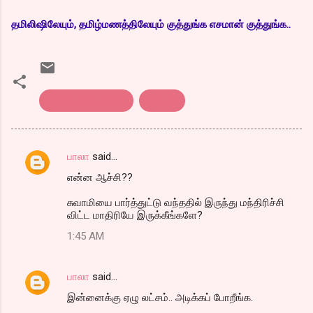
தமிலிஷிலேயும், தமிழ்மணத்திலேயும் குத்துங்க எசமான் குத்துங்க..
எண்டர் கவிதைகள்
கவிதை
பாலா
said…
C
என்ன ஆச்சி??
o
m
சுவாமியை பார்த்துட்டு வந்ததில் இருந்து மந்திரிச்சி
விட்ட மாதிரியே இருக்கீங்களே?
m
1:45 AM
e
n
பாலா
said…
t
இன்னைக்கு ஏழு லட்சம்.. அடிக்கப் போறீங்க.
s