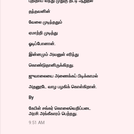
புதிதாய் வந்து முதுகு தட்டி ஆறுதல்
தந்தவனின்
வேலை முடிந்ததும்
ஏமாற்றி முடித்து
ஓடிப்போனான்.
இன்னமும் அவனுள் எரிந்து
கொண்டுதானிருக்கிறது.
ஜுவாலையை அணைக்கப் பிடிக்காமல்
அதனூடே வாழ பழகிக் கொள்கிறான்.
By
கேபிள் சங்கர் கொலைவெறிப்படை
அரசி அங்கீகாரம் பெற்றது.
9:51 AM