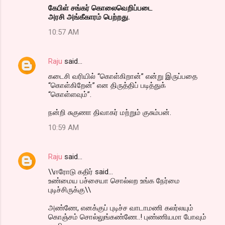
கேபிள் சங்கர் கொலைவெறிப்படை
அரசி அங்கீகாரம் பெற்றது.
10:57 AM
Raju
said…
கடைசி வரியில் “கொள்கிறான்” என்று இருப்பதை
“கொள்கிறேன்” என திருத்திப் படித்துக்
“கொள்ளவும்”.
நன்றி சுகுணா திவாகர் மற்றும் குசும்பன்.
10:59 AM
Raju
said…
\\ஈரோடு கதிர் said...
உண்மைய பச்சையா சொல்லற உங்க நேர்மை
புடிச்சிருக்கு\\
அண்ணே, எனக்குப் புடிச்ச வாடாமணி கலர்லயும்
கொஞ்சம் சொல்லுங்கண்ணே..! புண்ணியமா போவும்