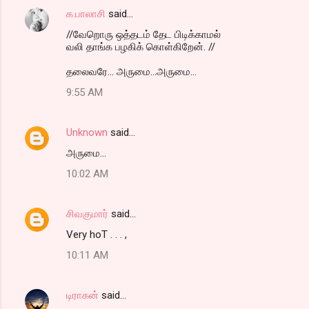
க.பாலாசி
said…
//வேறொரு ஒத்தடம் தேட பிடிக்காமல்
வலி தாங்க பழகிக் கொள்கிறேன். //
தலைவரே... அருமை...அருமை...
9:55 AM
Unknown
said…
அருமை...
10:02 AM
சிவகுமார்
said…
Very hoT . . . ,
10:11 AM
டிராகன்
said…