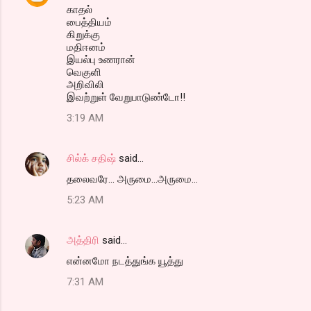
காதல்
பைத்தியம்
கிறுக்கு
மதிஈனம்
இயல்பு உணரான்
வெகுளி
அறிவிலி
இவற்றுள் வேறுபாடுண்டோ!!
3:19 AM
சில்க் சதிஷ்
said…
தலைவரே... அருமை...அருமை...
5:23 AM
அத்திரி
said…
என்னமோ நடத்துங்க யூத்து
7:31 AM