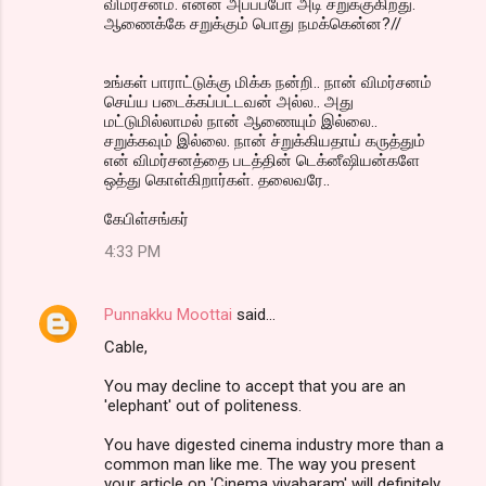
விமர்சனம். என்ன அப்பப்போ அடி சறுக்குகிறது.
ஆணைக்கே சறுக்கும் பொது நமக்கென்ன?//
உங்கள் பாராட்டுக்கு மிக்க நன்றி.. நான் விமர்சனம்
செய்ய படைக்கப்பட்டவன் அல்ல.. அது
மட்டுமில்லாமல் நான் ஆணையும் இல்லை..
சறுக்கவும் இல்லை. நான் ச்றுக்கியதாய் கருத்தும்
என் விமர்சனத்தை படத்தின் டெக்னீஷியன்களே
ஒத்து கொள்கிறார்கள். தலைவரே..
கேபிள்சங்கர்
4:33 PM
Punnakku Moottai
said…
Cable,
You may decline to accept that you are an
'elephant' out of politeness.
You have digested cinema industry more than a
common man like me. The way you present
your article on 'Cinema viyabaram' will definitely