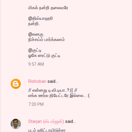
மிகக் நன்றி தலைவரே
@திவ்யாஹரி
நன்றி..
@கனகு
நிச்சய்ம் பார்க்கலாம்
@குட்டி
ஓகே ரைட்டு குட்டி
9:57 AM
Rishoban
said…
// என்னது டி.வி.டியா..?:(( //
எங்க ஊர்ல தியேட்டரே இல்லை... :(
7:20 PM
Starjan (ஸ்டார்ஜன்)
said…
படம் ஹிட்டாயிடுச்சா