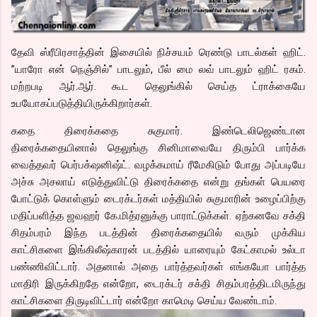
தேவி ஸ்ரீபிரசாத்தின் இசையில் நிச்சயம் ரெண்டு பாடல்கள் ஹிட்.
”யாரோ என் நெஞ்சில்” பாடலும், பீல் மை லவ் பாடலும் ஹிட் ரகம்.
மற்றபடி ஆர்.ஆர். கூட தெலுங்கில் செய்த ட்ராக்கையே
உபயோகப்படுத்தியிருக்கிறார்கள்.
கதை திரைக்கதை சுகுமார். இண்டெலிஜெண்டான
திரைக்கதையினால் தெலுங்கு சினிமாவையே திரும்பி பார்க்க
வைத்தவர் பெர்பக்‌ஷனிஷ்ட். வழக்கமாய் ரீமேகிடும் போது அப்படியே
அச்சு அசலாய் எடுத்துவிட்டு திரைக்கதை என்று தங்கள் பெயரை
போட்டுக் கொள்ளும் டைரக்டர்கள் மத்தியில் சுகுமாரின் உழைப்பிற்கு
மதிப்பளித்த ஜவஹர் கே.மித்ரனுக்கு பாராட்டுக்கள். ஏற்கனவே சக்தி
சிதம்பரம் இந்த படத்தின் திரைக்கதையில் வரும் முக்கிய
காட்சிகளை இங்கிலீஷ்காரன் படத்தில் யாரையும் கேட்காமல் உல்டா
பண்ணிவிட்டார். அதனால் அதை பார்த்தவர்கள் எங்கயோ பார்த்த
மாதிரி இருக்கிறதே என்றோ, டைரக்டர் சக்தி சிதம்பரத்திடமிருந்து
காட்சிகளை திருடிவிட்டார் என்றோ காமெடி செய்ய வேண்டாம்.