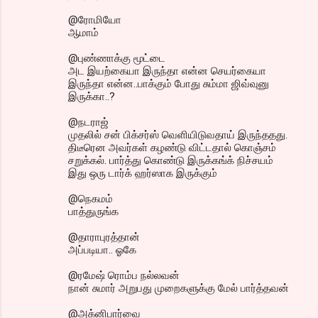
@ரோமியோ
ஆமாம்
@புண்ணாக்கு மூட்டை
அட இயற்கையா இருந்தா என்ன செயர்கையா
இருந்தா என்ன..பாக்கும் போது சும்மா ஜிவ்வுனு
இருக்கா..?
@நடராஜ்
முதலில் சன் பிக்சர்ஸ் வெளியிடுவதாய் இருந்ததது.
திடீரென அவர்கள் கழண்டு விட்டதால் கொஞ்சம்
சறுக்கல். பார்த்து கொண்டு இருக்கங்க் நிச்சயம்
இது ஒரு டார்க் ஹர்ஸாக இருக்கும்
@நெகமம்
பாத்துருங்க
@தாராபுரத்தான்
அப்படியா.. ஓகே
@ரமேஷ் ரொம்ப நல்லவன்
நான் சுமார் அறுபது முறைகளுக்கு மேல் பார்த்தவன்
@அக்னிபார்வை