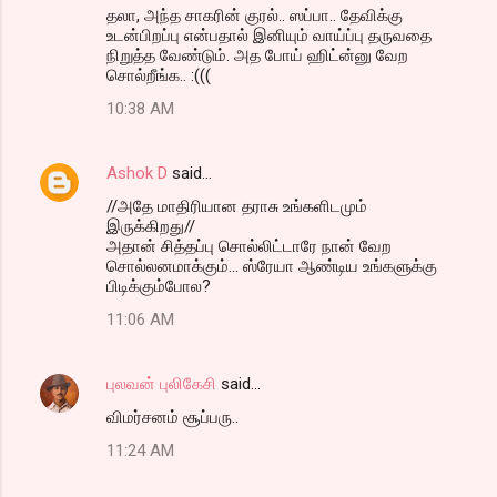
தலா, அந்த சாகரின் குரல்.. ஸப்பா.. தேவிக்கு
உடன்பிறப்பு என்பதால் இனியும் வாய்ப்பு தருவதை
நிறுத்த வேண்டும். அத போய் ஹிட்ன்னு வேற
சொல்றீங்க.. :(((
10:38 AM
Ashok D
said…
//அதே மாதிரியான தராசு உங்களிடமும்
இருக்கிறது//
அதான் சித்தப்பு சொல்லிட்டாரே நான் வேற
சொல்லனமாக்கும்... ஸ்ரேயா ஆண்டிய உங்களுக்கு
பிடிக்கும்போல?
11:06 AM
புலவன் புலிகேசி
said…
விமர்சனம் சூப்பரு..
11:24 AM