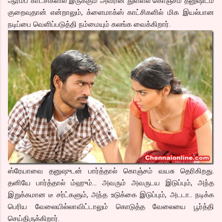
ஆரம்ப காட்சிகளில் இருக்கும் அவரின் துள்ளல் கொஞ்சம் தனுஷிடம்
குறைவுதான் என்றாலும், க்ளைமாக்ஸ் காட்சிகளில் மிக இயல்பான
நடிப்பை வெளிப்படுத்தி நம்மையும் கலங்க வைக்கிறார்.
ஸ்ரேயாவை தனுஷுடன் பார்த்தால் கொஞ்சம் வயசு தெரிகிறது.
தனியே பார்த்தால் ம்ஹும்… அவரும் அவருடய இடுப்பும், அந்த
இறுக்கமான டீ சர்ட்களும், அந்த உடுக்கை இடுப்பும், அடடா.. நடிக்க
பெரிய வேலையில்லாவிட்டாலும் கொடுத்த வேலையை பூர்த்தி
செய்திருக்கிறார்.