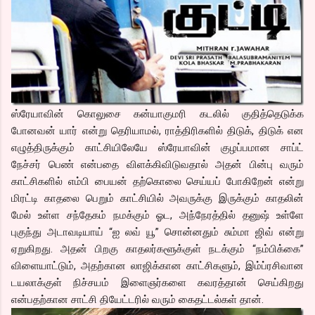
ஸ்ரேயாவின் கொலுசை கன்யாகுமரி கடலில் குதித்தெடுக்க
போனவன் யார் என்று தெரியாமல், ராத்திரிகளில் திடுக், திடுக் என
எழுத்திருக்கும் காட்சியிலேயே ஸ்ரேயாவின் குழப்பமான சாப்ட்
நேச்சர் பெண் என்பதை விளக்கிவிடுவதால் அதன் பின்பு வரும்
காட்சிகளில் எம்பி பையன் தற்கொலை செய்யப் போகிறேன் என்று
மிரட்டி காதலை பெறும் காட்சியில் அவருக்கு இருக்கும் காதலின்
மேல் உள்ள சந்தேகம் நமக்கும் ஓட, அந்நேரத்தில் தனுஷ் உள்ளே
புகுந்து அடாவடியாய் “ஐ லவ் யூ” சொன்னதும் சும்மா ஜிவ் என்று
ஏறுகிறது. அதன் பிறகு காதலர்களூக்குள் நடக்கும் “நம்பிக்கை”
விளையாட்டும், அதற்கான லாஜிக்கான காட்சிகளும், இம்ப்ரசிவான
டயலாக்குள் நிச்சயம் இளைஞர்களை கவரத்தான் செய்கிறது
என்பதற்கான சாட்சி தியேட்டரில் வரும் கைதட்டல்கள் தான்.