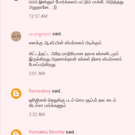
t
ம்ம்ம்.இன்னும் போர்க்களம் மட்டும் பாக்கி. அடுத்தது
அதுதானே... :))
s
12:57 AM
பா.ராஜாராம்
said…
எனக்கு ஆ.வி.யின் விமர்சனம் பிடிக்கும்.
கிட்டத்தட்ட அதே மாதிரியான தராசு உங்களிடமும்
இருக்கிறது.அதனால்தான் உங்கள் திரை விமர்சனம்
பேசப்படுகிறது.
2:01 AM
Romeoboy
said…
ஒரிஜினல் தெலுங்கு படம் செம சூப்பர் தல. டைம்
கிடச்சா பார்க்கணும்
2:32 AM
Punnakku Moottai
said…