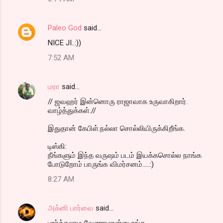
Paleo God
said…
NICE JI..:))
7:52 AM
மரா
said…
// ஜவஹர் இன்னொரு ராஜாவாக உருவாகிறார்.
வாழ்த்துக்கள்.//
இதுதான் கேபிள்.நல்லா சொல்லியிருக்கிறீங்க.
டிஸ்கி:
நீங்களும் இந்த வருஷம் படம் இயக்கசொல்ல நாங்க
போடுறோம் பாருங்க விமர்சனம்.....:)
8:27 AM
அக்னி பார்வை
said…
பார்க்கலாம வேணாமான்னு உங்க