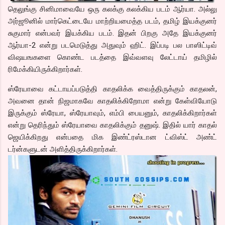
தெலுங்கு சினிமாவையே ஒரு கலக்கு கலக்கிய படம் ஆர்யா. அல்லு
அர்ஜூனில் மார்கெட்டையே மாற்றியமைத்த படம், தமிழ் இயக்குனர்
சுகுமார் என்பவர் இயக்கிய படம். இதன் பிறகு அதே இயக்குனர்
ஆர்யா-2 என்று படமெடுத்து அதுவும் ஹிட். இப்படி பல பாஸிட்டிவ்
விஷயஙகளை கொண்ட படத்தை இவ்வளவு லேட்டாய் தமிழில்
ரிமேக்கியிருக்கிறார்கள்.
ஸ்ரேயாவை கட்டாயப்படுத்தி காதலிக்க வைத்திருக்கும் காதலன்,
அவனை தான் நிஜமாகவே காதலிக்கிறோமா என்று கேள்வியோடு
இருக்கும் ஸ்ரேயா, ஸ்ரேயாவும், எம்பி பையனும், காதலிக்கிறார்கள்
என்று தெரிந்தும் ஸ்ரேயாவை காதலிக்கும் தனுஷ். இதில் யார் காதல்
ஜெயிக்கிறது என்பதை மிக இண்ட்ரஸ்டான ட்விஸ்ட் அண்ட்
டர்ன்களுடன் அளித்திருக்கிறார்கள்.