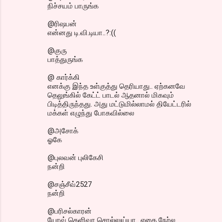
நிச்சயம் பாருங்க
@ரிஷபன்
என்னது டி.வி.டியா..?:((
@குரு
பாத்துருங்க
@ கார்க்கி
எனக்கு இந்த உள்குத்து தெரியாது.. ஏற்கனவே
தெலுங்கில் கேட்ட் பாடல் ஆதனால் மிகவும்
பிடித்திருந்தது. அது மட்டுமில்லாமல் தியேட்டரில்
மக்கள் எழுந்து போகவில்லை
@அசோக்
ஓகே
@புலவன் புலிகேசி
நன்றி
@சஞ்சீவ்2527
நன்றி
@பரிசல்காரன்
யோவ் தெளிவா சொல்லுய்யா.. எதை நேர்ல