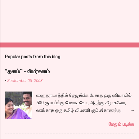
Popular posts from this blog
"தனம்” -விமர்சனம்
-
September 05, 2008
ஹைதராபாத்தில் தெலுங்கே பேசாத ஓரு ஏரியாவில்
500 ரூபாய்க்கு மேலாகவோ, அதற்கு கீழாகவோ,
வாங்காத ஓரு தமிழ் விபசாரி கும்பகோணத்து
அக்ரஹாரத்தின் வீட்டில் மருமகளாக
மேலும் படிக்க
வாழ்கைபடுகிறாள். அவளுடய வாழ்கை எப்படி
அமைந்தது? என்ற ஓரு நல்ல லைனை , சங்கீதா