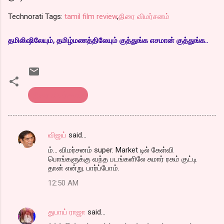
Technorati Tags:
tamil film review
,
திரை விமர்சனம்
தமிலிஷிலேயும், தமிழ்மணத்திலேயும் குத்துங்க எசமான் குத்துங்க..
திரை விமர்சனம்
விஜய்
said…
C
ம்... விமர்சனம் super. Market டில் கேள்வி
o
பொங்களுக்கு வந்த படங்களிலே சுமார் ரகம் குட்டி
m
தான் என்று. பார்ப்போம்.
m
12:50 AM
e
n
துபாய் ராஜா
said…