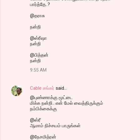
பார்த்தே..?
@தராசு
நன்றி
@ஸ்ரீஷா
நன்றி
@பித்தன்
நன்றி
9:55 AM
Cable சங்கர்
said…
@புண்ணாக்கு மூட்டை
மிக்க நன்றி.. என் மேல் வைத்திருக்கும்
நம்பிக்கைக்கு
@ஸ்ரீ
ஆமாம் நிச்சயம் பாருங்கள்
@நேசமித்ரன்