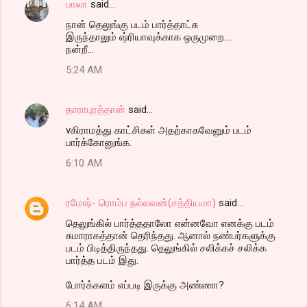
பாலா
said…
நான் தெலுங்கு படம் பார்த்தாட்சு
இருந்தாலும் ஷ்ரியாவுக்காக ஒருமுறை....
நன்றீ...
5:24 AM
தாராபுரத்தான்
said…
vகிராமத்து காட்சிகள் அதற்காகவேனும் படம்
பார்க்கோனுங்க.
6:10 AM
ரமேஷ்- ரொம்ப நல்லவன்(சத்தியமா)
said…
தெலுங்கில் பார்த்ததாலோ என்னவோ எனக்கு படம்
சுமாராகத்தான் தெரிந்தது. ஆனால் நண்பர்களுக்கு
படம் பிடித்திருந்தது. தெலுங்கில் சலிக்கச் சலிக்க
பார்த்த படம் இது.
போர்க்களம் எப்படி இருக்கு அண்ணா?
6:14 AM