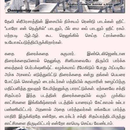
தேவி ஸ்ரீபிரசாத்தின் இசையில் நிச்சயம் ரெண்டு பாடல்கள் ஹிட்.
”யாரோ என் நெஞ்சில்” பாடலும், பீல் மை லவ் பாடலும் ஹிட் ரகம்.
மற்றபடி ஆர்.ஆர். கூட தெலுங்கில் செய்த ட்ராக்கையே
உபயோகப்படுத்தியிருக்கிறார்கள்.
கதை திரைக்கதை சுகுமார். இண்டெலிஜெண்டான
திரைக்கதையினால் தெலுங்கு சினிமாவையே திரும்பி பார்க்க
வைத்தவர் பெர்பக்‌ஷனிஷ்ட். வழக்கமாய் ரீமேகிடும் போது அப்படியே
அச்சு அசலாய் எடுத்துவிட்டு திரைக்கதை என்று தங்கள் பெயரை
போட்டுக் கொள்ளும் டைரக்டர்கள் மத்தியில் சுகுமாரின் உழைப்பிற்கு
மதிப்பளித்த ஜவஹர் கே.மித்ரனுக்கு பாராட்டுக்கள். ஏற்கனவே சக்தி
சிதம்பரம் இந்த படத்தின் திரைக்கதையில் வரும் முக்கிய
காட்சிகளை இங்கிலீஷ்காரன் படத்தில் யாரையும் கேட்காமல் உல்டா
பண்ணிவிட்டார். அதனால் அதை பார்த்தவர்கள் எங்கயோ பார்த்த
மாதிரி இருக்கிறதே என்றோ, டைரக்டர் சக்தி சிதம்பரத்திடமிருந்து
காட்சிகளை திருடிவிட்டார் என்றோ காமெடி செய்ய வேண்டாம்.