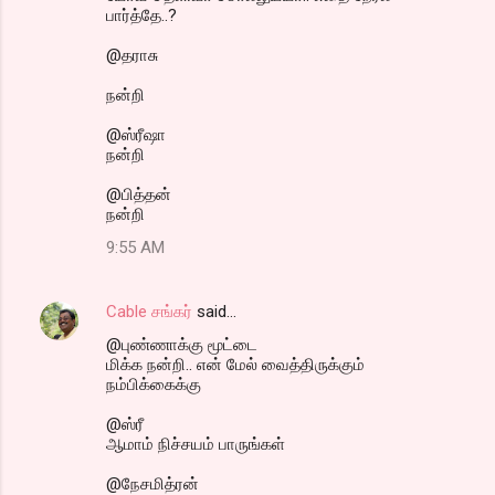
பார்த்தே..?
@தராசு
நன்றி
@ஸ்ரீஷா
நன்றி
@பித்தன்
நன்றி
9:55 AM
Cable சங்கர்
said…
@புண்ணாக்கு மூட்டை
மிக்க நன்றி.. என் மேல் வைத்திருக்கும்
நம்பிக்கைக்கு
@ஸ்ரீ
ஆமாம் நிச்சயம் பாருங்கள்
@நேசமித்ரன்