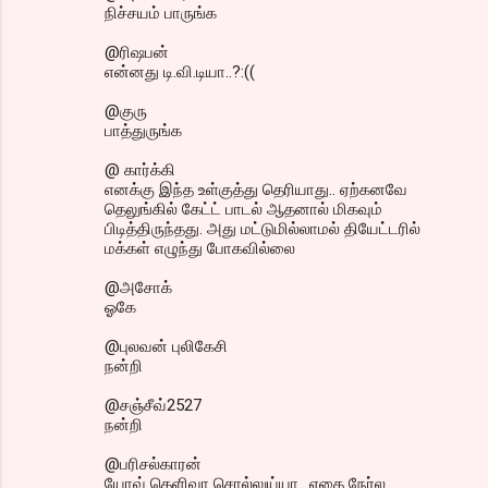
நிச்சயம் பாருங்க
@ரிஷபன்
என்னது டி.வி.டியா..?:((
@குரு
பாத்துருங்க
@ கார்க்கி
எனக்கு இந்த உள்குத்து தெரியாது.. ஏற்கனவே
தெலுங்கில் கேட்ட் பாடல் ஆதனால் மிகவும்
பிடித்திருந்தது. அது மட்டுமில்லாமல் தியேட்டரில்
மக்கள் எழுந்து போகவில்லை
@அசோக்
ஓகே
@புலவன் புலிகேசி
நன்றி
@சஞ்சீவ்2527
நன்றி
@பரிசல்காரன்
யோவ் தெளிவா சொல்லுய்யா.. எதை நேர்ல