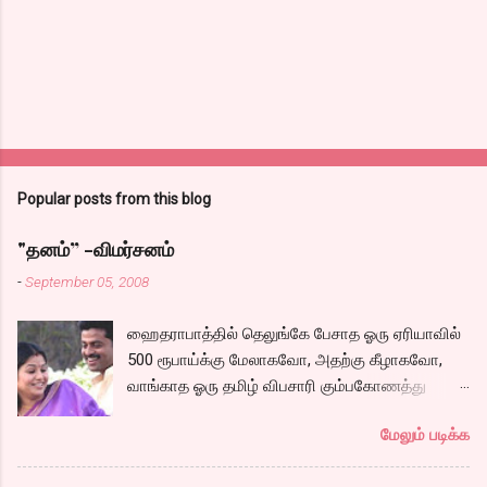
Popular posts from this blog
"தனம்” -விமர்சனம்
-
September 05, 2008
ஹைதராபாத்தில் தெலுங்கே பேசாத ஓரு ஏரியாவில்
500 ரூபாய்க்கு மேலாகவோ, அதற்கு கீழாகவோ,
வாங்காத ஓரு தமிழ் விபசாரி கும்பகோணத்து
அக்ரஹாரத்தின் வீட்டில் மருமகளாக
மேலும் படிக்க
வாழ்கைபடுகிறாள். அவளுடய வாழ்கை எப்படி
அமைந்தது? என்ற ஓரு நல்ல லைனை , சங்கீதா