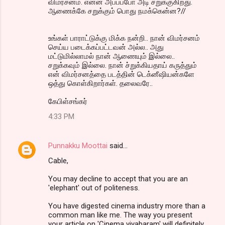
விமர்சனம். என்ன அப்பப்போ அடி சறுக்குகிறது.
ஆணைக்கே சறுக்கும் பொது நமக்கென்ன?//
உங்கள் பாராட்டுக்கு மிக்க நன்றி.. நான் விமர்சனம்
செய்ய படைக்கப்பட்டவன் அல்ல.. அது
மட்டுமில்லாமல் நான் ஆணையும் இல்லை..
சறுக்கவும் இல்லை. நான் ச்றுக்கியதாய் கருத்தும்
என் விமர்சனத்தை படத்தின் டெக்னீஷியன்களே
ஒத்து கொள்கிறார்கள். தலைவரே..
கேபிள்சங்கர்
4:33 PM
Punnakku Moottai
said…
Cable,
You may decline to accept that you are an
'elephant' out of politeness.
You have digested cinema industry more than a
common man like me. The way you present
your article on 'Cinema viyabaram' will definitely