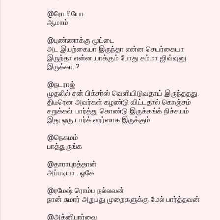
@ரோமியோ
ஆமாம்
@புண்ணாக்கு மூட்டை
அட இயற்கையா இருந்தா என்ன செயர்கையா
இருந்தா என்ன..பாக்கும் போது சும்மா ஜிவ்வுனு
இருக்கா..?
@நடராஜ்
முதலில் சன் பிக்சர்ஸ் வெளியிடுவதாய் இருந்ததது.
திடீரென அவர்கள் கழண்டு விட்டதால் கொஞ்சம்
சறுக்கல். பார்த்து கொண்டு இருக்கங்க் நிச்சயம்
இது ஒரு டார்க் ஹர்ஸாக இருக்கும்
@நெகமம்
பாத்துருங்க
@தாராபுரத்தான்
அப்படியா.. ஓகே
@ரமேஷ் ரொம்ப நல்லவன்
நான் சுமார் அறுபது முறைகளுக்கு மேல் பார்த்தவன்
@அக்னிபார்வை