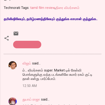
Technorati Tags:
tamil film review
,
திரை விமர்சனம்
தமிலிஷிலேயும், தமிழ்மணத்திலேயும் குத்துங்க எசமான் குத்துங்க..
திரை விமர்சனம்
விஜய்
said…
C
ம்... விமர்சனம் super. Market டில் கேள்வி
o
பொங்களுக்கு வந்த படங்களிலே சுமார் ரகம் குட்டி
m
தான் என்று. பார்ப்போம்.
m
12:50 AM
e
n
துபாய் ராஜா
said…