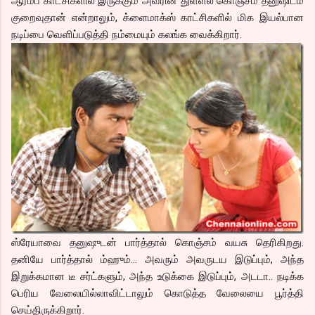
ஆரம்ப காட்சிகளில் இருக்கும் அவரின் துள்ளல் கொஞ்சம் தனுஷிடம்
குறைவுதான் என்றாலும், க்ளைமாக்ஸ் காட்சிகளில் மிக இயல்பான
நடிப்பை வெளிப்படுத்தி நம்மையும் கலங்க வைக்கிறார்.
ஸ்ரேயாவை தனுஷுடன் பார்த்தால் கொஞ்சம் வயசு தெரிகிறது.
தனியே பார்த்தால் ம்ஹும்… அவரும் அவருடய இடுப்பும், அந்த
இறுக்கமான டீ சர்ட்களும், அந்த உடுக்கை இடுப்பும், அடடா.. நடிக்க
பெரிய வேலையில்லாவிட்டாலும் கொடுத்த வேலையை பூர்த்தி
செய்திருக்கிறார்.