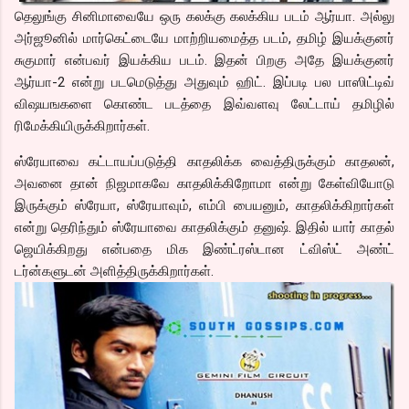
தெலுங்கு சினிமாவையே ஒரு கலக்கு கலக்கிய படம் ஆர்யா. அல்லு
அர்ஜூனில் மார்கெட்டையே மாற்றியமைத்த படம், தமிழ் இயக்குனர்
சுகுமார் என்பவர் இயக்கிய படம். இதன் பிறகு அதே இயக்குனர்
ஆர்யா-2 என்று படமெடுத்து அதுவும் ஹிட். இப்படி பல பாஸிட்டிவ்
விஷயஙகளை கொண்ட படத்தை இவ்வளவு லேட்டாய் தமிழில்
ரிமேக்கியிருக்கிறார்கள்.
ஸ்ரேயாவை கட்டாயப்படுத்தி காதலிக்க வைத்திருக்கும் காதலன்,
அவனை தான் நிஜமாகவே காதலிக்கிறோமா என்று கேள்வியோடு
இருக்கும் ஸ்ரேயா, ஸ்ரேயாவும், எம்பி பையனும், காதலிக்கிறார்கள்
என்று தெரிந்தும் ஸ்ரேயாவை காதலிக்கும் தனுஷ். இதில் யார் காதல்
ஜெயிக்கிறது என்பதை மிக இண்ட்ரஸ்டான ட்விஸ்ட் அண்ட்
டர்ன்களுடன் அளித்திருக்கிறார்கள்.