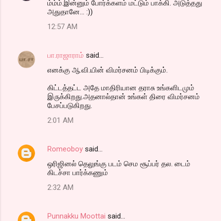
t
ம்ம்ம்.இன்னும் போர்க்களம் மட்டும் பாக்கி. அடுத்தது
அதுதானே... :))
s
12:57 AM
பா.ராஜாராம்
said…
எனக்கு ஆ.வி.யின் விமர்சனம் பிடிக்கும்.
கிட்டத்தட்ட அதே மாதிரியான தராசு உங்களிடமும்
இருக்கிறது.அதனால்தான் உங்கள் திரை விமர்சனம்
பேசப்படுகிறது.
2:01 AM
Romeoboy
said…
ஒரிஜினல் தெலுங்கு படம் செம சூப்பர் தல. டைம்
கிடச்சா பார்க்கணும்
2:32 AM
Punnakku Moottai
said…