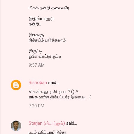
மிகக் நன்றி தலைவரே
@திவ்யாஹரி
நன்றி..
@கனகு
நிச்சய்ம் பார்க்கலாம்
@குட்டி
ஓகே ரைட்டு குட்டி
9:57 AM
Rishoban
said…
// என்னது டி.வி.டியா..?:(( //
எங்க ஊர்ல தியேட்டரே இல்லை... :(
7:20 PM
Starjan (ஸ்டார்ஜன்)
said…
படம் ஹிட்டாயிடுச்சா