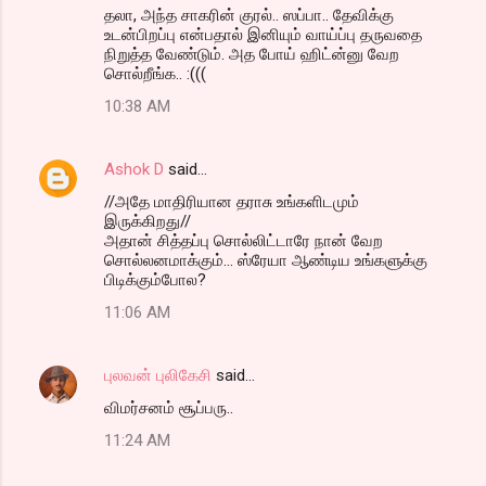
தலா, அந்த சாகரின் குரல்.. ஸப்பா.. தேவிக்கு
உடன்பிறப்பு என்பதால் இனியும் வாய்ப்பு தருவதை
நிறுத்த வேண்டும். அத போய் ஹிட்ன்னு வேற
சொல்றீங்க.. :(((
10:38 AM
Ashok D
said…
//அதே மாதிரியான தராசு உங்களிடமும்
இருக்கிறது//
அதான் சித்தப்பு சொல்லிட்டாரே நான் வேற
சொல்லனமாக்கும்... ஸ்ரேயா ஆண்டிய உங்களுக்கு
பிடிக்கும்போல?
11:06 AM
புலவன் புலிகேசி
said…
விமர்சனம் சூப்பரு..
11:24 AM