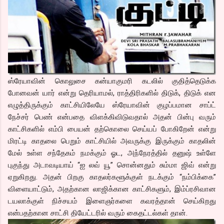
ஸ்ரேயாவின் கொலுசை கன்யாகுமரி கடலில் குதித்தெடுக்க
போனவன் யார் என்று தெரியாமல், ராத்திரிகளில் திடுக், திடுக் என
எழுத்திருக்கும் காட்சியிலேயே ஸ்ரேயாவின் குழப்பமான சாப்ட்
நேச்சர் பெண் என்பதை விளக்கிவிடுவதால் அதன் பின்பு வரும்
காட்சிகளில் எம்பி பையன் தற்கொலை செய்யப் போகிறேன் என்று
மிரட்டி காதலை பெறும் காட்சியில் அவருக்கு இருக்கும் காதலின்
மேல் உள்ள சந்தேகம் நமக்கும் ஓட, அந்நேரத்தில் தனுஷ் உள்ளே
புகுந்து அடாவடியாய் “ஐ லவ் யூ” சொன்னதும் சும்மா ஜிவ் என்று
ஏறுகிறது. அதன் பிறகு காதலர்களூக்குள் நடக்கும் “நம்பிக்கை”
விளையாட்டும், அதற்கான லாஜிக்கான காட்சிகளும், இம்ப்ரசிவான
டயலாக்குள் நிச்சயம் இளைஞர்களை கவரத்தான் செய்கிறது
என்பதற்கான சாட்சி தியேட்டரில் வரும் கைதட்டல்கள் தான்.