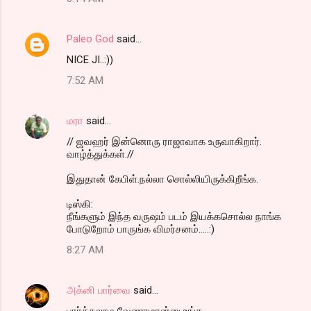
Paleo God
said…
NICE JI..:))
7:52 AM
மரா
said…
// ஜவஹர் இன்னொரு ராஜாவாக உருவாகிறார்.
வாழ்த்துக்கள்.//
இதுதான் கேபிள்.நல்லா சொல்லியிருக்கிறீங்க.
டிஸ்கி:
நீங்களும் இந்த வருஷம் படம் இயக்கசொல்ல நாங்க
போடுறோம் பாருங்க விமர்சனம்.....:)
8:27 AM
அக்னி பார்வை
said…
பார்க்கலாம வேணாமான்னு உங்க