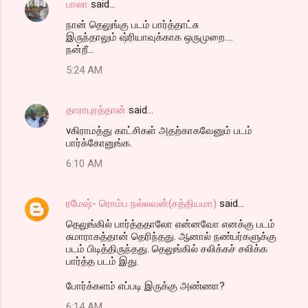
பாலா
said…
நான் தெலுங்கு படம் பார்த்தாட்சு
இருந்தாலும் ஷ்ரியாவுக்காக ஒருமுறை....
நன்றீ...
5:24 AM
தாராபுரத்தான்
said…
vகிராமத்து காட்சிகள் அதற்காகவேனும் படம்
பார்க்கோனுங்க.
6:10 AM
ரமேஷ்- ரொம்ப நல்லவன்(சத்தியமா)
said…
தெலுங்கில் பார்த்ததாலோ என்னவோ எனக்கு படம்
சுமாராகத்தான் தெரிந்தது. ஆனால் நண்பர்களுக்கு
படம் பிடித்திருந்தது. தெலுங்கில் சலிக்கச் சலிக்க
பார்த்த படம் இது.
போர்க்களம் எப்படி இருக்கு அண்ணா?
6:14 AM