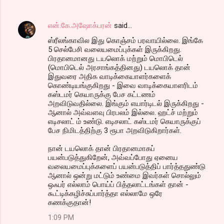
என்.கே.அஷோக்பரன்
said…
ஸ்ரீலங்காவில இது கொஞ்சம் பரவாயில்லை. இங்கே
5 செல்பேசி வலையமைப்புக்கள் இருக்கிறது.
பிரதானமானது டயலொக் மற்றும் மொபிடெல்
(மொபிடெல் அரசாங்கத்தினது) டயலொக் தான்
இதுவரை அதிக வாடிக்கையாளர்களைக்
கொண்டியங்குகிறது - இவை வாடிக்கையாளரிடம்
கஸ்டமர் கெயாருக்கு பேச கட்டணம்
அறவிடுவதில்லை. இங்கும் எயார்டிடல் இருக்கிறது -
ஆனால் அவ்வளவு பிரபலம் இல்லை. ஹட்ச் மற்றும்
எடிசலாட் ம் உண்டு. எடிசலாட் கஸ்டமர் கெயாருக்குப்
பேச நிமிடத்திற்கு 3 ரூபா அறவிடுகிறார்கள்.
நான் டயலொக் தான் பிரதானமாகப்
பயன்படுத்துகிறேன், அவ்வப்போது ஏனைய
வலையமைப்புக்களைப் பயன்படுத்திப் பார்த்ததுண்டு
ஆனால் ஒன்று மட்டும் உண்மை இவர்கள் சொல்லும்
ஒஃபர் எல்லாம் பொய்ப் பித்தலாட்டங்கள் தான் -
கூட்டிக்கழிச்சுப்பார்த்தா எல்லாமே ஒரே
கணக்குதான்!
1:09 PM