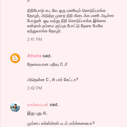
//
நீதியோடு கூடவே ஒரு மணியும் கொடுப்பாங்க
தோழர், அடுத்த முறை நீதி கிடைக்க மணி அடிச்சா
போதுன். ஓடி வந்து நீதி கொடுப்பாங்க இல்லை
என்றால் நம்மை குப்புற போட்டு தேரை மேலே
ஏத்துவாங்க தோழர்.
2:41 PM
Athisha
said…
தேவையான பதிவு C..//
அதென்ன C , சி பார் கேட்டா?
2:42 PM
வால்பையன்
said…
இது புது சி,
மும்பை எக்ஸ்பிரஸ் படம் பார்க்கலையா?