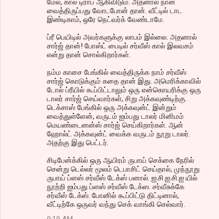
மேல், கால் டிராப் ஆகிவிடும். அதனால் நான்
வைத்திருப்பது வோடபோன் தான். வீட்டில் டாட
இண்டிகாம், ஒரே நெட்வர்க் வேண்டாமே.
ப்ரீ பெயிடில் அவர்களுக்கு லாபம் இல்லை. அதனால்
சார்ஜ் தான்! போஸ்ட் பைடில் சர்வீஸ் கால் இலவசம்
என்று தான் சொல்கிறார்கள்.
நம்ம காசை பேங்கில் வைத்திருக்க நாம் சர்வீஸ்
சார்ஜ் கொடுக்கும் கதை தான் இது. அமெரிக்காவில்
டோல் ப்ரீயில் கூப்பிட்டாலும் ஒரு என்கொயரிக்கு ஒரு
டாலர் சார்ஜ் செய்வார்கள், சிறு அக்கவுண்டிற்கு.
டெக்சாஸ் பேங்கில் ஒரு அக்கவுன்ட் இன்றும்
வைத்துள்ளேன், வருடம் ஐம்பது டாலர் மினிமம்
மெயண்டைனன்ஸ் சார்ஜ் செய்கிறார்கள். ஆன்
ஹோல்ட் அக்கவுன்ட் வைக்க வருடம் நூறு டாலர்.
அதற்கு இது பெட்டர்.
சிடிபேன்க்கில் ஒரு ஆயிரம் ருபாய் செக்கை நேரில்
சென்று டெல்லர் மூலம் டெபாசிட் செய்தால், முந்நூறு
ருபாய் ப்ளஸ் சர்வீஸ் டேக்ஸ் பனால். ஐ.சி.ஐ.சி.ஐ யில்
நூற்றி ஐம்பது ப்ளஸ் சர்வீஸ் டேக்ஸ. சர்வீசுக்கே
சர்வீஸ் டேக்ஸ். போனில் கூப்பிட்டு திட்டினால்,
வீட்டிற்கே ஒருவர் வந்து செக் வாங்கி செல்வார்.
9:19 AM