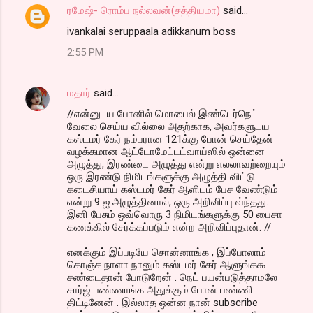
ரமேஷ்- ரொம்ப நல்லவன்(சத்தியமா)
said…
ivankalai seruppaala adikkanum boss
2:55 PM
மதார்
said…
//என்னுடய போனில் மொபைல் இண்டெர்நெட்
வேலை செய்ய வில்லை அதற்காக, அவர்களுடய
கஸ்டமர் கேர் நம்பரான 121க்கு போன் செய்தேன்
வழக்கமான ஆட்டோமேட்டட்வாய்ஸில் ஒன்னை
அழுத்து, இரண்டை அழுத்து என்று எலலாவற்றையும்
ஒரு இரண்டு நிமிடங்களுக்கு அழுத்தி விட்டு
கடைசியாய் கஸ்டமர் கேர் ஆளிடம் பேச வேண்டும்
என்று 9 ஐ அழுத்தினால், ஒரு அறிவிப்பு வ்ந்தது.
இனி பேசும் ஒவ்வொரு 3 நிமிடங்களுக்கு 50 பைசா
கணக்கில் சேர்க்கப்படும் என்ற அறிவிப்புதான். //
எனக்கும் இப்படியே சொன்னாங்க , இப்போலாம்
கொஞ்ச நாளா நானும் கஸ்டமர் கேர் ஆளுங்ககூட
சண்டைதான் போடுறேன் . நெட் பயன்படுத்தாமலே
சார்ஜ் பண்ணாங்க அதுக்கும் போன் பண்ணி
திட்டினேன் . இல்லாத ஒன்ன நான் subscribe