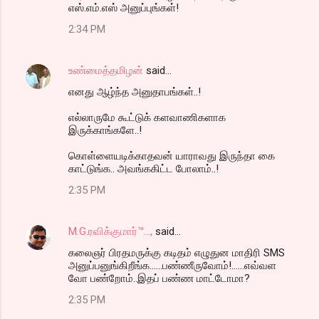
எஸ்.எம்.எஸ் அனுப்புங்கள்!
2:34 PM
உண்மைத்தமிழன்
said…
எனது ஆழ்ந்த அனுதாபங்கள்..!
எல்லாருமே கூட்டுக் களவாணிகளாக
இருக்காங்களே..!
கொள்ளையடிக்காதவன் யாராவது இருந்தா கை
காட்டுங்க.. அவங்ககிட்ட போலாம்..!
2:35 PM
M.G.ரவிக்குமார்™...,
said…
கலைஞர் பிரதமருக்கு கடிதம் எழுதுன மாதிரி SMS
அனுப்பனுங்கிறீங்க......பண்ணீருவோம்!......எவ்வள
வோ பண்றோம்..இதப் பண்ண மாட்டோமா?
2:35 PM