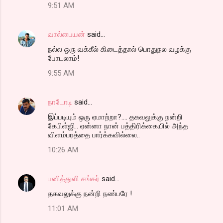
9:51 AM
வால்பையன்
said…
நல்ல ஒரு வக்கீல் கிடைத்தால் பொதுநல வழக்கு
போடலாம்!
9:55 AM
நாடோடி
said…
இப்ப‌டியும் ஒரு ஏமாற்றா?.... த‌க‌வ‌லுக்கு ந‌ன்றி
கேபிள்ஜி.. ஏன்னா நான் ப‌த்திரிக்கையில் அந்த‌
விள‌ம்ப‌ர‌த்தை பார்க்க‌வில்லை..
10:26 AM
பனித்துளி சங்கர்
said…
தகவலுக்கு நன்றி நண்பரே !
11:01 AM