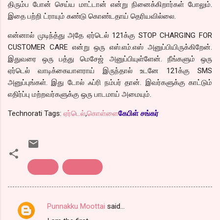
திரும்ப போன் செய்ய மாட்டான் என்று நினைக்கிறார்கள் போலும்.
இதை பற்றி ட்ராயும் கண்டு கொண்டதாய் தெரியவில்லை.
என்னால் முடிந்த்து அதே ஏர்டெல் 121க்கு STOP CHARGING FOR
CUSTOMER CARE என்று ஒரு எஸ்.எம்.எஸ் அனுப்பியிருக்கிறேன்.
இதுவரை ஒரு பத்து மெசேஜ் அனுப்பியுள்ளேன். நீங்களும் ஒரு
ஏர்டெல் வாடிக்கையாளராய் இருந்தால் உடனே 121க்கு SMS
அனுப்புங்கள். இது டோல் ஃப்ரி நம்பர் தான். இவர்களுக்கு காட்டும்
எதிர்ப்பு மற்றவர்களுக்கு ஒரு பாடமாய் அமையும்.
Technorati Tags:
ஏர்டெல்
,
கொள்ளை
கேபிள் சங்கர்
ஏர்டெல்
கொள்ளை
Punnakku Moottai
said…
C