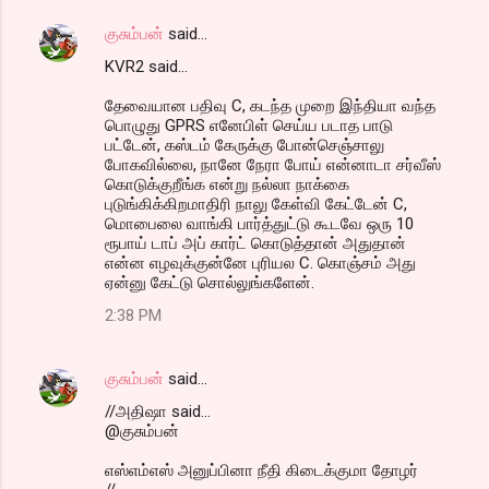
குசும்பன்
said…
KVR2 said...
தேவையான பதிவு C, கடந்த முறை இந்தியா வந்த
பொழுது GPRS எனேபிள் செய்ய படாத பாடு
பட்டேன், கஸ்டம் கேருக்கு போன்செஞ்சாலு
போகவில்லை, நானே நேரா போய் என்னாடா சர்வீஸ்
கொடுக்குறீங்க என்று நல்லா நாக்கை
புடுங்கிக்கிறமாதிரி நாலு கேள்வி கேட்டேன் C,
மொபைலை வாங்கி பார்த்துட்டு கூடவே ஒரு 10
ரூபாய் டாப் அப் கார்ட் கொடுத்தான் அதுதான்
என்ன எழவுக்குன்னே புரியல C. கொஞ்சம் அது
ஏன்னு கேட்டு சொல்லுங்களேன்.
2:38 PM
குசும்பன்
said…
//அதிஷா said...
@குசும்பன்
எஸ்எம்எஸ் அனுப்பினா நீதி கிடைக்குமா தோழர்