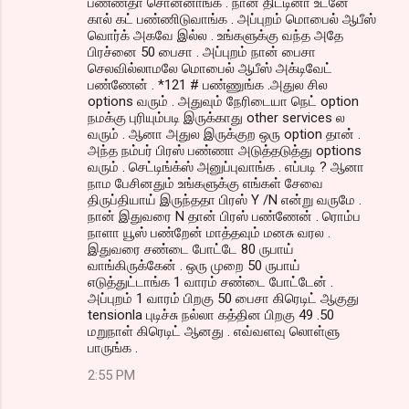
பண்ணதா சொன்னாங்க . நான் திட்டினா உடனே
கால் கட் பண்ணிடுவாங்க . அப்புறம் மொபைல் ஆபீஸ்
வொர்க் அகவே இல்ல . உங்களுக்கு வந்த அதே
பிரச்னை 50 பைசா . அப்புறம் நான் பைசா
செலவில்லாமலே மொபைல் ஆபீஸ் அக்டிவேட்
பண்ணேன் . *121 # பண்ணுங்க .அதுல சில
options வரும் . அதுவும் நேரிடையா நெட் option
நமக்கு புரியும்படி இருக்காது other services ல
வரும் . ஆனா அதுல இருக்குற ஒரு option தான் .
அந்த நம்பர் பிரஸ் பண்ணா அடுத்தடுத்து options
வரும் . செட்டிங்க்ஸ் அனுப்புவாங்க . எப்படி ? ஆனா
நாம பேசினதும் உங்களுக்கு எங்கள் சேவை
திருப்தியாய் இருந்ததா பிரஸ் Y /N என்று வருமே .
நான் இதுவரை N தான் பிரஸ் பண்ணேன் . ரொம்ப
நாளா யூஸ் பண்றேன் மாத்தவும் மனசு வரல .
இதுவரை சண்டை போட்டே 80 ருபாய்
வாங்கிருக்கேன் . ஒரு முறை 50 ருபாய்
எடுத்துட்டாங்க 1 வாரம் சண்டை போட்டேன் .
அப்புறம் 1 வாரம் பிறகு 50 பைசா கிரெடிட் ஆகுது
tensionla புடிச்சு நல்லா கத்தின பிறகு 49 .50
மறுநாள் கிரெடிட் ஆனது . எவ்வளவு லொள்ளு
பாருங்க .
2:55 PM