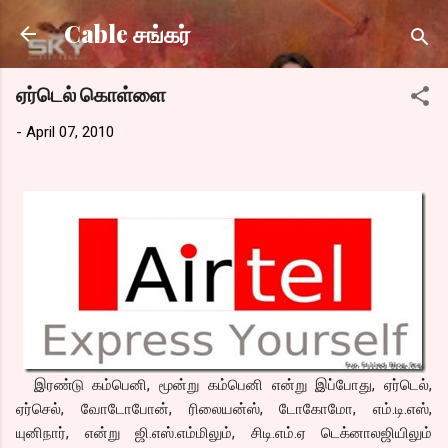
Skip to main content
Cable சங்கர்
ஏர்டெல் கொள்ளை
-
April 07, 2010
இரண்டு கம்பெனி, மூன்று கம்பெனி என்று இப்போது, ஏர்டெல்,
ஏர்செல், வோடோபோன், ரிலையன்ஸ், டோகோமோ, எம்.டி.எஸ்,
யுனிநார், என்று ஜி.எஸ்.எம்மிலும், சிடி.எம்.ஏ டெக்னாலஜியிலும்