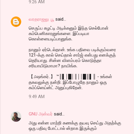
9:26 AM
வரதராஜலு .பூ
said…
செருப்ப கழட்டி அடிக்கனும் இந்த செல்போன்
கம்பெனிகாரனுங்களை. இப்படியா
கொள்ளையடிப்பானுங்க.
நானும் ஏர்டெல்தான். உங்க பதிவை படிக்கும்வரை
121-க்கு கால் செய்தால் சார்ஜ் என்பது எனக்குத்
தெரியாது. சின்ன விளம்பரம் கொடுத்தா
சரியாயிடுமாமா? நாயிங்க.
【♫ஷங்கர்..】 ™║▌│█│║││█║▌║ - உங்கள்
தகவலுக்கு நன்றி. இப்போழுதே நானும் ஒரு
கம்ப்ளெய்ன்ட் அனுப்புகிறேன்.
9:49 AM
GNU அன்வர்
said…
அது என்ன மாற்றி கணக்கு தயவு செய்து அதற்க்கு
ஒரு பதிவு போட்டால் ன்றாக இருக்கும்