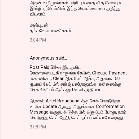
அதன் வழிமுறைகள் பற்றியும் எந்த வித செலவும்
இன்றி ஏர்டெல்லின் இந்த கொள்ளையை தடுத்து
விடலாம்.
அன்புடன்
தங்கவேல் மாணிக்கம்
3:04 PM
Anonymous said…
Post Paid Bill-ல இதைவிட
கொள்ளையடிகிறானுங்க கேபிள். Cheque Payment
பண்ணினா, Clear ஆக லேட் ஆச்சு, அதனால 50
ரூபாய் லேட் பீஸ் சார்ஜ் பண்றானுங்க. என்னைக்கு
செக் கிளியர் ஆச்சுனு Detail தரதில்ல.
ஆனால் Airtel Broadband-க்கு செக் கொடுத்தா
உடனே Update ஆகுது. அதுக்கான Conformation
Message வருது. அடுத்த பில் அனுப்பும் போது, நாம்
கொடுத்த செக் தேதி, செக் நம்பர் எல்லாமே வருது.
3:08 PM