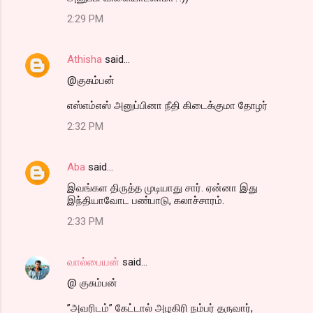
2:29 PM
Athisha
said…
@குசும்பன்
எஸ்எம்எஸ் அனுப்பினா நீதி கிடைக்குமா தோழர்
2:32 PM
Aba
said…
இவங்கள திருத்த முடியாது சார். ஏன்னா இது
இந்தியாவோட பண்பாடு, கலாச்சாரம்.
2:33 PM
வால்பையன்
said…
@ குசும்பன்
”அவரிடம்” கேட்டால் அழகிரி நம்பர் தருவார்,