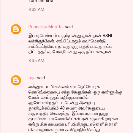
I am the first.
o
8:32 AM
m
m
Punnakku Moottai
said…
e
இப்படியெல்லாம் வரும்முன்னு தான் நான் BSNL
n
வச்சிருக்கேன். சாப்பிட்டாலும் கவர்மெண்டு
t
சாப்பிடட்டுமே. ஏதாவது ஒரு பகுதியாவது நல்ல
திட்டத்துக்கு போகுமேன்னு ஒரு நப்பாசைதான்.
s
8:35 AM
raja
said…
என்னுடைய பி.எஸ்.என்.எல். நெட்வொர்க்
கொடுங்கதையை சற்று கேளுங்கள். ஒரு எண்ணுக்கு
போன் செய்ததும் எதிர்முனையில்
ஹலோ என்றதும் பட்டென்று அழைப்பு
தூண்டிக்கப்படும் 49 பைசா அவர்களுடைய
கருமாந்திர செலவுக்கு.. இப்படியாக பல நூறு
ரூபாய்கள்.. மாவொயிஸ்ட்கள் ஏன் உருவாகிறார்கள
என்று மிக சுலபமாக புரிபடுகிறது.. ஏனெனில் நான்
மிக சாதாரணமாண சுயதொழில் செய்து