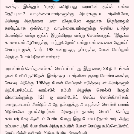
எனக்கு இன்னும் பிரஷர் எகிறியது. டிராயின் ரூல்ஸ் என்ன
தெரியுமா.? வாடிக்கையாளர்களுக்கு அவர்களுடய சர்வீஸிலோ,
அல்லது அதற்கான பண விஷயமோ எதுவாக இருந்தாலும்
கண்டிப்பாக ஒவ்வொரு வாடிக்கையளர்களுக்கு தெரிய படுத்த
வேண்டும் என்ற ரூல்ஸ் இருக்கிறது என்று சொன்னதும். “இருங்க
காலை என் ஆபீஸருக்கு மாற்றுகிறேன்” என்று என் லைனை ஹோல்ட்
செய்யும் முன், “சார்.. 198 என்று ஒரு நம்பருக்கு போன் செய்தால்
அதற்கு டோல் ப்ரீதான் என்றார்.
டிரான்ஸ்பர் செய்த கால் கட் செய்யப்பட்டது. இது வரை 28 நிமிடங்கள்
நான் பேசியிருகிறேன். இவர்களுடய சர்வீசை குறை சொல்ல எனக்கு
செலவு. அடுத்து 198க்கு போன் செய்தால் எடுத்தவுடன் அவர்களும்
ஆட்டோமேட்டட் வாய்ஸில் நம்பர் அழுத்த சொல்லி மேலும்
விவரஙக்ளுக்கு 121 ஐ காண்டேக்ட் செய்ய சொல்கிறார்கள்.
மறைமுகமாய் மீண்டும் அதே நம்பருக்கு அழைக்கச் சொல்லி பணம்
பிடுங்கவே முயல்கிறார்கள். அதையும் தாண்டி வெயிட் செய்து
கஸ்டமர் கேர் ஆளிடம் பேசிய போது இது டோல் ப்ரீதான் சார். அந்த
நம்பரை பற்றி பேச நீஙக் அந்த நம்பரில் போன் செய்து கம்ப்ளெயிண்ட்
செய்யுங்க்ள் என்றார். இங்கு பேசிய பிரகஸ்பதி.