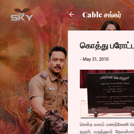
Cable சங்கர்
கொத்து பரோட்ட
-
May 31, 2010
சென்ற வாரம் மணற்கேணி வெற
தருமி, மருத்துவர் தேவன்ம