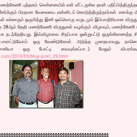
்கேணி புத்தகம் சென்னையில் என் வீட்டருகில தான் பதிப்பித்திருந்தா
ர்க்கும் பிரதான வேலையை என்னிடம் கொடுத்திருந்தார்கள். எனக்கு ம
ர்கள் எல்லாரும் ஒருமித்து இனி ஒவ்வொரு வருடமும் இம்மாதிரியான விர
்த 28ஆம் தேதி மணற்கேணி விருதுகள் வழங்கும் விழாவும், மணற்கேணி 
்பாக நடந்தேறியது. இவ்விழாவை சிறப்பாக ஒன்றுபட்டு ஒருங்கிணைத்த 
பாராட்டுவோம். ஒரு வேண்டுகோள். அடுத்த முறையாவது, நானெல
 ஈஸியா ஒரு போட்டி வையுங்கப்பா..:) மேலும் விபரங்கள
t.com/2010/05/blog-post_29.html
$$$$$$$$$$$$$$$$$$$$$$$$$$$$$$$$$$$$$$$$$$$$$