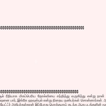
$$$$$$$$$$$$$$$$$$$$$$$$$$$$$$$$$$$$$$$$$$$$$
$$$$$$$$$$$$$$$$$$$$$$$$$$$$$$$$$$$$$$$$$$
ல் ரீதியாக மிகப்பெரிய தோல்வியை சந்தித்து வருகிற்து என்று நான் 
னை பார், இங்கே ஹவுஸ்புல் என்று நிறைய நண்பர்கள் சொன்னார்கள். 
தியேட்ட்ர் அதிபர்கள்தான் இப்போது மொத்தமாய் கடந்த ஆறு படங்களின் ம