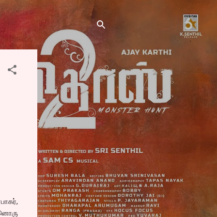
பாகர்,
்னொரு