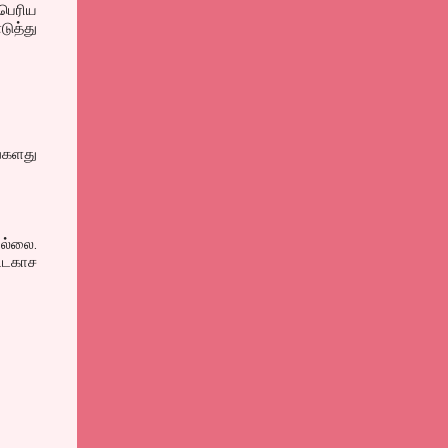
பெரிய
ுத்து
ங்களது
ல்லை.
்டகாச