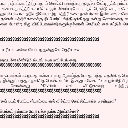
மேலாக நஷ்டமடைந்திருப்பதாய் சொல்லி பணத்தை திரும்ப கேட்டிருக்கிறார்கள
 என்பதை பத்திரிகையில் வரும் விளம்பரமோ, முதல் ரெண்டு வாரம் ச
ஹவுஸ்புல்லாக ஓடுவதிலோ, மற்ற பத்திரிக்கை நண்பர்கள் இவ்வளவு கலெக
ங்கள் பத்திரிக்கைக்கு ரிப்போர்ட் வ்ந்திருக்கிறது என்று சொல்வதை 
்களை போன்ற நிஜ விநியோகஸ்தர்களுக்குத்தான் தெரியும் கை சுட்டுக்
$$$$$$$$$$$$$$$$$$$$$$$$$$$$$$$$$$$$$$$$$$$$
் டயரியா.. என்ன செய்யறதுன்னுனே தெரியலை..
தவுடனே மீண்டும் ஸ்டாப் ஆக மாட்டேங்குது.
$$$$$$$$$$$$$$$$$$$$$$$$$$$$$$$$$$$$$$$$$$$$$
ன பெண்கள் கூறுவது என்ன என்று ஆராய்ந்த போது, பத்து சதவிகித பெ
ம், இன்னும் பத்து சதவிகித பெண்கள் “ம்.. இன்னும் வேகம்” என்றும் மீதியிரு
ர் சொன்னது “சீக்கிரம் என் வீட்டுக்காரர் வந்திருவா
$$$$$$$$$$$$$$$$$$$$$$$$$$$$$$$$$$$$$$$$$$$$$
சன் படம் போட்ட ஸ்டாம்பை ஏன் வித்ட்ரா செய்திட்டாங்க தெரியுமா?
ின்பக்கம் நக்காம வேற பக்க நக்க ஆரம்பிச்சா?
$$$$$$$$$$$$$$$$$$$$$$$$$$$$$$$$$$$$$$$$$$$$