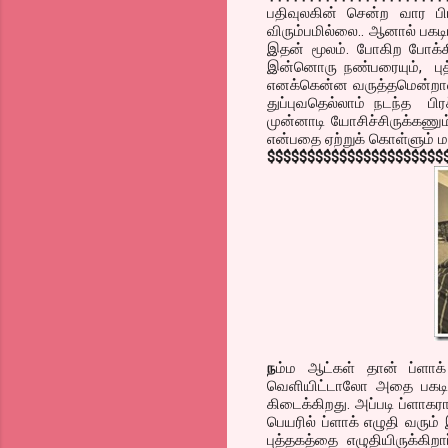
பதிவுலகின் சென்ற வார 
விரும்பமில்லை.. ஆனால் பகடி
இதன் மூலம். போகிற போக்கில
இன்னொரு நண்பரையும், புத்த
எனக்கென்ன வருத்தமென்றால்
துப்புவதெல்லாம் நடந்த பி
முன்னாடி யோசிச்சிருக்கணும
என்பதை ஏற்றுக் கொள்ளும் ம
$$$$$$$$$$$$$$$$$$$$$$
ந
ம்ம ஆட்கள் தான் ப்ளாக்
வெளியிட்டாலோ அதை பகடி ச
கிடைக்கிறது. அப்படி ப்ளாகர
பெயரில் ப்ளாக் எழுதி வரும்
புத்தகத்தை எழுதியிருக்கிற