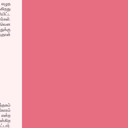
 எழுத
்கிறது
ியிட்ட
ர்கள்.
 ”வென
ுக்கு
வுதான்
்தகம்
காரம்
என்ற
ன்கிற
்டார்.