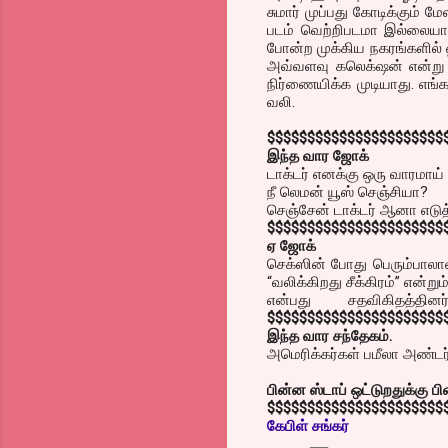
சுமார் முப்பது கோடிக்கும் 
படம் வெற்றிபடமா இல்லையா
போன்ற முக்கிய நகரங்களில் 
அவ்வளவு கலெக்‌ஷன் என்று த
நிர்ணையிக்க முடியாது. எங
வலி.
$$$$$$$$$$$$$$$$$$$$$$
இந்த வார ஜோக்
டாக்டர் எனக்கு ஒரு வாரமாய
நீ லெமன் யூஸ் செஞ்சியா?
செஞ்சேன் டாக்டர் ஆனா எடுத்
$$$$$$$$$$$$$$$$$$$$$$
ஏ ஜோக்
செக்ஸின் போது பெரும்பாலா
“வலிக்கிறது சீக்கிரம்” என்று
என்பது சதவிகிதத்தின
$$$$$$$$$$$$$$$$$$$$$$
இந்த வார சந்தேகம்.
அமெரிக்கர்கள் பமீலா அண்டர்
பின்ன ஸ்டாப் ஒட்டுறதுக்கு ப
$$$$$$$$$$$$$$$$$$$$$$
கேபிள் சங்கர்