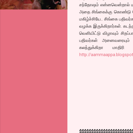
சந்தோஷம் என்னவென்றால் மணற
அதை சிங்கைக்கு கொண்டு சே
மகிழ்ச்சியே.. சிங்கை பதிவ
வழக்க இருக்கிறார்கள். கடந
வெளியிட்டு விழாவும் சிறப
பதிவர்கள் அனைவரையும் 
கலந்துக்கிறா மாதிரி
http://aammaappa.blogspo
$$$$$$$$$$$$$$$$$$$$$$