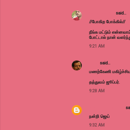
Sanjai Gandhi
said…
//போகிற போக்கில்//
நீங்க மட்டும் என்னவாம
போட்டால் நான் வளர்ந
9:21 AM
தராசு
said…
மணற்கேணி மகிழ்ச்சியள
தத்துவம் ஜூப்பர்.
9:28 AM
shortfilmindia.com
sa
நன்றி ஜெய்
9:32 AM