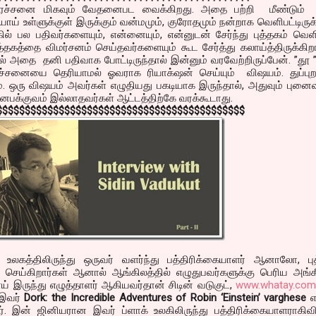
பிரச்சனை மிகவும் வேதனைபட வைக்கிறது. அதை பற்றி மீண்டும்
யாய் உள்ளுக்குள் இருக்கும் வன்மமும், குரோதமும் நன்றாக வெளிபட்டிருக
் பல பதிவர்களையும், என்னையும், என்னுடன் சேர்ந்து புத்தகம் வெள
கத்தை விமர்சனம் செய்தவர்களையும் கூட சேர்த்து கலாய்த்திருக்கிறா
 அதை தனி பதிவாக போட்டிருந்தால் இன்னும் வரவேற்றிருப்பேன். ”தூ
ரச்சனையை தெரியாமல் ஓவராக ரியாக்‌ஷன் செய்யும் விஷயம். துப்புறத
். ஒரு விஷயம் அவர்கள் எழுதியது பகடியாக இருந்தால், அதுவும் புனை
னபக்குவம் இல்லாதவர்கள் ஆட்டத்திற்கே வரக்கூடாது.
$$$$$$$$$$$$$$$$$$$$$$$$$$$$$$$$$$$$$$$$$$$$
 உலகத்திலிருந்து ஒருவர் வளர்ந்து பத்திரிக்கையாளர் ஆனாலோ, புத
ெய்கிறார்கள் ஆனால் ஆங்கிலத்தில் எழுதுபவர்களுக்கு பெரிய அங்கீ
ாய் இருந்து எழுத்தாளர் ஆகியவர்தான் சிடின் வடுகுட்,
www.whatay.com
 இவர்
Dork: the Incredible Adventures of Robin ‘Einstein’ varghese
எ
ார். இன் ஜினியரான இவர் ப்ளாக் உலகிலிருந்து பத்திரிக்கையாளராகிவிட