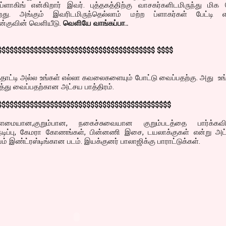
ளாகிங் என்கிறார் இவர். புத்தகத்திற்கு வாசகர்களிடமிருந்து மிக 
கிறது. அங்கும் இவரிடமிருந்தெல்லாம் மற்ற ப்ளாகர்கள் பேட்டி எட
ன்குவின் வெளியீடு.
வெளியே வாங்கப்பா..
$$$$$$$$$$$$$$$$$$$$$$$$$$$$$$$$$$$$$$$ $$$$
தொட்டி அல்ல உங்கள் எல்லா கவலைகளையும் போட்டு வைப்பதற்கு. அது உ
ு வைப்பதற்கான அட்சய பாத்திரம்.
$$$$$$$$$$$$$$$$$$$$$$$$$$$$$$$$$$$$$$$$$$$
மையான,குறும்பான, நகைச்சுவையான குறும்படத்தை பார்க்கவி
நடிப்பு, கேமரா கோணங்கள், பின்னணி இசை, டயலாக்குகள் என்று அட
சயம் இண்ட்ரஸ்டிங்கான படம். இயக்குனர் பாலாஜிக்கு பாராட்டுக்கள்.