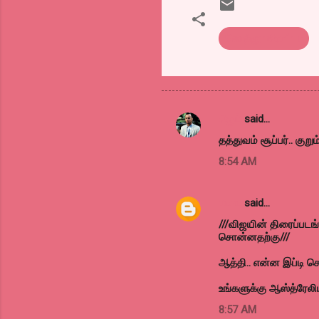
கொத்து பரோட்டா
ஜெய்
said…
C
தத்துவம் சூப்பர்.. குறு
o
8:54 AM
m
m
பாலா
said…
e
///விஜயின் திரைப்படங்
n
சொன்னதற்கு///
t
ஆத்தி.. என்ன இப்டி சொல
s
உங்களுக்கு ஆஸ்த்ரேலி
8:57 AM