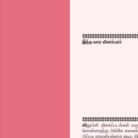
$$$$$$$$$$$$$$$$$$$$$$
இந்த வார விளம்பரம்
$$$$$$$$$$$$$$$$$$$$$$
வி
ஜயின் திரைப்படங்கள் வசூ
சொன்னதற்கு அங்கே கலைக்‌ஷ
அப்படி ஹவுஸ்புல்லாக ஓடிய 