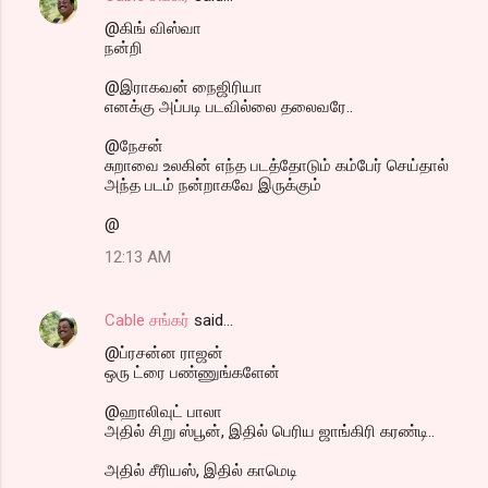
@கிங் விஸ்வா
நன்றி
@இராகவன் நைஜிரியா
எனக்கு அப்படி படவில்லை தலைவரே..
@நேசன்
சுறாவை உலகின் எந்த படத்தோடும் கம்பேர் செய்தால்
அந்த படம் நன்றாகவே இருக்கும்
@
12:13 AM
Cable சங்கர்
said…
@ப்ரசன்ன ராஜன்
ஒரு ட்ரை பண்ணுங்களேன்
@ஹாலிவுட் பாலா
அதில் சிறு ஸ்பூன், இதில் பெரிய ஜாங்கிரி கரண்டி..
அதில் சீரியஸ், இதில் காமெடி