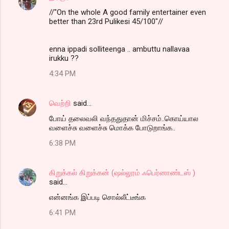
//"On the whole A good family entertainer even
better than 23rd Pulikesi 45/100"//
enna ippadi solliteenga .. ambuttu nallavaa
irukku ??
4:34 PM
வெற்றி
said…
போய் தலைவலி வந்ததுதான் மிச்சம்..கொய்யால
வளைச்சு வளைச்சு மொக்க போடுறாங்க..
6:38 PM
கிறுக்கல் கிறுக்கன் (ஷல்லூம் ஃபெர்னாண்டஸ் )
said…
என்னங்க இப்படி சொல்லீட்டீங்க
6:41 PM