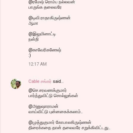
@ரமேஷ் ரொம்ப நல்லவன்
பாருங்க தலைவரே
@டிவி.ராதாகிருஷ்ணன்
ஆமா
@இலுமினாட்டி
நன்றி
@காவேரிகணேஷ்
:)
12:17 AM
Cable சங்கர்
said…
@செ.சரவணக்குமார்
பார்த்துவிட்டு சொல்லுங்கள்
@அனுஷாராமன்
வாய்விட்டு புன்னகைக்கலாம்..
@முத்துகுமார் கோபாலகிருஷ்ணன்
திரைக்கதை தான் தலைவரே சறுக்கிவிட்டது..