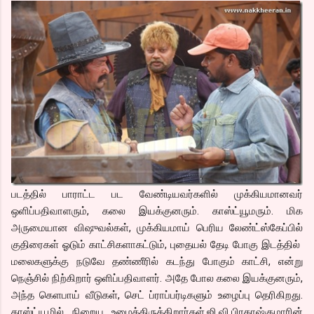
படத்தில் பாராட்ட பட வேண்டியவர்களில் முக்கியமானவர்
ஒளிப்பதிவாளரும், கலை இயக்குனரும். காஸ்ட்யூமரும். மிக
அருமையான விஷுவல்கள், முக்கியமாய் பெரிய லேண்ட்ஸ்கேப்பில்
குதிரைகள் ஓடும் காட்சிகளாகட்டும், புதையல் தேடி போகு இடத்தில்
மலைகளுக்கு நடுவே தண்ணீரில் கடந்து போகும் காட்சி, என்று
நெஞ்சில் நிற்கிறார் ஒளிப்பதிவாளர். அதே போல கலை இயக்குனரும்,
அந்த கெளபாய் வீடுகள், செட் ப்ராப்பர்டிகளும் உழைப்பு தெரிகிறது.
காஸ்ட்யூமில் நிறைய உழைத்திருக்கிறார்கள்.ஜி.வி.பிரகாஷ்குமாரின்