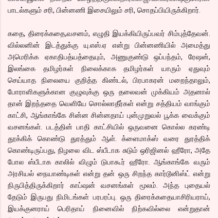
பாடல்களும் சரி, பின்னணி இசையிலும் சரி, சொதப்பியிருக்கிறார்.
கதை, திரைக்கதை,வசனம், எழுதி இயக்கியிருப்பவர் சிம்புத்தேவன்.
வில்லனின் இடத்துக்கு யு.எஸ்.ஏ என்று பின்னணியில் அமைத்து
அமெரிக்க ஏகாதிபத்யத்தையும், அணுகுண்டு ஒப்பந்தம், ரேஷன்,
இலங்கை தமிழர்கள் நிலைக்காக தமிழர்கள் யாரும் ஏதுவும்
செய்யாத நிலையை குறித்த கிண்டல், பிரபாகரன் மறைந்தாலும்,
போராளிகளுக்கான குழுவுக்கு ஒரு தலைவன் முக்கியம் அதனால்
தான் இறந்ததை வெளியே சொல்லாதீர்கள் என்று சத்தியம் வாங்கும்
காட்சி, ஆங்காங்கே சின்ன சின்னதாய் புன்முறுவல் பூக்க வைக்கும்
வசனங்கள். படத்தின் பாதி காட்சியில் ஒருவனை கொல்ல கரண்டி
தூக்கிக் கொண்டு துரத்தும் ஆள். க்ளைமாக்ஸ் வரை துரத்திக்
கொண்டிருப்பது, நிழலை விட ஸ்பீடாக சுடும் ஒரிஜினல் ஹீரோ, அதே
போல ஸ்பீடாக காலில் விழும் டுபாகூர் ஹீரோ. ஆங்காங்கே வரும்
அரசியல் நையாண்டிகள் என்று தன் ஒரு சிறந்த கார்டூனிஸ்ட் என்று
நிருபித்திருக்கிறார் காப்ஷன் வசனங்கள் மூலம். அந்த புதையல்
தேடும் இருபது நிமிடங்கள் பரபரப்பு. ஒரு திரைக்கதையாசிரியராய்,
இயக்குனராய் பெரிதாய் நினைவில் நிற்கவில்லை என்றுதான்