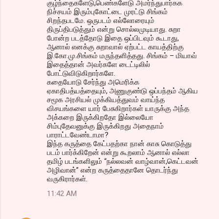
குழ்ந்தைகளேடு,பெண்களேடு அமர்ந்துபார்கக
நிச்சயம் இரும்புகோட்டை முரட்டு சிங்கம்
சிறந்தபடமே. ஒருபடம் எல்லோரையும்
திருப்திபடுத்தும் என்று சொல்லமுடியாது. சுறா
போன்ற படத்தோடு இதை ஒப்பிடவும் கூடாது,
ஆனால் எனக்கு சுறாவால் ஏற்பட்ட காயத்திற்கு
இ.கோ.மு.சிங்கம் மருந்தளித்தது. சிங்கம் – மியாவ்
இதைத்தான் அவர்களே டைட்டிலில்
போட்டுவிடுகிறார்களே.
கதையோடு சேர்ந்து அமெரிக்க
ஏகாதிபத்யத்தையும், அணுகுண்டு ஒப்பந்தம் ஆகிய
சமூக அரசியல் முக்கியத்துவம் வாய்ந்த
விசயங்களை யார் பேசுகிறார்கள் யாருக்கு அந்த
அக்கறை இருக்கிறதோ இல்லையோ
சிம்புதேவனுக்கு இருக்கிறது அதைநாம்
பாராட்டவேண்டாமா?
இந்த கருத்தை கேட்பதற்கா நான் காசு கொடுத்து
படம் பார்க்கிறேன் என்று கூறலாம் ஆனால் எல்லா
தமிழ் படங்களிலும் “நல்லவன் வாழ்வான்,கெட்டவன்
அழிவான்” என்ற கருத்தைதானே தொடர்ந்து
வருகிரார்கள்.
11:42 AM