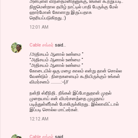
அன்புள்ள விந்தைமனிதனுக்கு, உங்கள் கூற்றுப்படி..
நிஜமென்றால தமிழ் நாட்டில் பாதி பேருக்கு மேல்
ஹார்மோன் கோளாறு இருப்பதாக
தெரியப்படுகிறது..:)
12:01 AM
Cable சங்கர்
said…
/அதிசயம் ஆனால் உண்மை "
"அதிசயம் ஆனால் உண்மை "
"அதிசயம் ஆனால் உண்மை "
கோடையில் ஒரு மழை காலம் என்று தான் சொல்ல
வேண்டும் . நிறைகளையும் கூறியிருக்கும் உங்கள்
விமர்சனம் ...........:-(//
நன்றி ஸ்ரீநிதி.. நீங்கள் இப்போதுதான் முதல்
முறையாய் என் விமர்சனத்தை முழுதாய்
படித்துள்ளீர்கள் போலிருக்கிறது.. இல்லாவிட்டால்
இப்படி சொல்ல மாட்டீர்கள்.
12:12 AM
Cable சங்கர்
said…