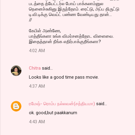
படத்தை த்யேட்டர்ல போய் பாக்கலாம்னுல
நெனைச்சுகினு இருந்தோம். ரைட்டு, அப்ப திருட்டு
டி.வி.டிக்கு வெய்ட் பண்ண வேண்டியது தான்...
//
கேபிள் அண்ணே,
பாத்தீங்களா உங்க விமர்சனத்தோட விளைவை.
இதைத்தான் நீங்க எதிர்பாக்குறீங்களா?
4:02 AM
Chitra
said…
Looks like a good time pass movie.
4:37 AM
ரமேஷ்- ரொம்ப நல்லவன்(சத்தியமா)
said…
ok. good,but paakkanum
4:43 AM