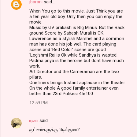
jbarani
said…
When You go to this movie, Just Think you are
a ten year old boy. Only then you can enjoy the
movie.
Music by GV prakash is BIg Minus. But the Back
ground Score by Sabesh Murali is OK.
Lawerence as a stylish Marshel and a common
man has done his job well. The card playing
scene and 'Red Color' scene are good
'Leg'shmi Rai is Ok while Sandhya is wasted.
Padma priya is the heroine but dont have much
work.
Art Director and the Cameraman are the two
pillars.
One liners brings Instant applause in the theater.
On the whole A good family entertainer even
better than 23rd Pulikesi 45/100
12:59 PM
யுவா
said…
குட்டீஸ்களுக்கு பிடிக்குமா?