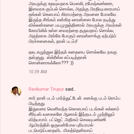
அவருக்கு உதவுவதாக மெளலி, ரமேஷ்கண்ணா,
இளவரசு கும்பல் சொல்ல, அதற்கு பிரதியுபகாரமாய்
தங்கள் கெளபாய் கிராமத்தை அவனை போலவே
இருந்த சிங்கம் என்கிற லாரன்ஸை போல நடித்து
வில்லன்களை பயமுறுத்தினால் அவருக்கு அவர்கள்
கோயிலில் உள்ள வைரத்தை தருவதாய் சொல்ல,
அதற்காக அங்கே போகும் லாரன்ஸுக்கு ஏற்படும்
பிரச்சனைகள், தான் படம்//
தல, எழுத்துல இந்தக் கதையை சொல்லவே நககு
தள்ளுது.. ஸ்க்ரீன்ல எப்படித்தான்
சொன்னாஙக்ளோ??? :))
10:39 AM
Ravikumar Tirupur
said…
சார் நான் படம் பார்த்துட்டேன். எனக்கு படம் ரொம்ப
பிடித்தது.
இதுவரை வெளிவந்த கொளபாய் படங்கள் எல்லாம்
சீரியஸ் வகைகளே ஆனால் இந்தபடம் முற்றிலும்
வித்யாசம். பட்ஜெட் அதிகம் செலவுபண்ணி
ஆயிரத்தில் ஒருவன்போல புரியாமல்
படமெடுப்பதைவிட மிகத்தெளிவாய்