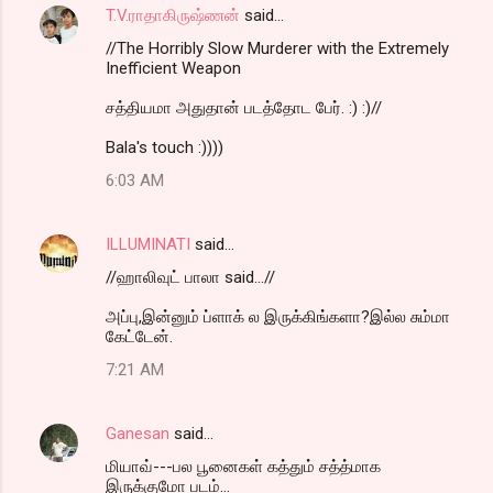
T.V.ராதாகிருஷ்ணன்
said…
//The Horribly Slow Murderer with the Extremely
Inefficient Weapon
சத்தியமா அதுதான் படத்தோட பேர். :) :)//
Bala's touch :))))
6:03 AM
ILLUMINATI
said…
//ஹாலிவுட் பாலா said...//
அப்பு,இன்னும் ப்ளாக் ல இருக்கிங்களா?இல்ல சும்மா
கேட்டேன்.
7:21 AM
Ganesan
said…
மியாவ்---பல பூனைகள் கத்தும் சத்த்மாக
இருக்குமோ படம்...