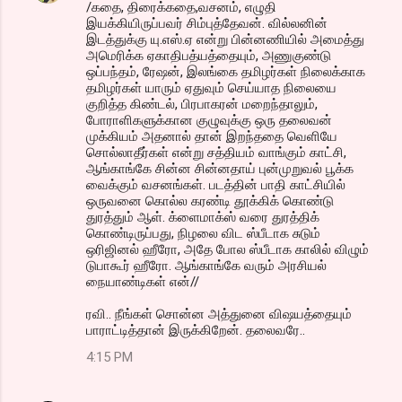
/கதை, திரைக்கதை,வசனம், எழுதி
இயக்கியிருப்பவர் சிம்புத்தேவன். வில்லனின்
இடத்துக்கு யு.எஸ்.ஏ என்று பின்னணியில் அமைத்து
அமெரிக்க ஏகாதிபத்யத்தையும், அணுகுண்டு
ஒப்பந்தம், ரேஷன், இலங்கை தமிழர்கள் நிலைக்காக
தமிழர்கள் யாரும் ஏதுவும் செய்யாத நிலையை
குறித்த கிண்டல், பிரபாகரன் மறைந்தாலும்,
போராளிகளுக்கான குழுவுக்கு ஒரு தலைவன்
முக்கியம் அதனால் தான் இறந்ததை வெளியே
சொல்லாதீர்கள் என்று சத்தியம் வாங்கும் காட்சி,
ஆங்காங்கே சின்ன சின்னதாய் புன்முறுவல் பூக்க
வைக்கும் வசனங்கள். படத்தின் பாதி காட்சியில்
ஒருவனை கொல்ல கரண்டி தூக்கிக் கொண்டு
துரத்தும் ஆள். க்ளைமாக்ஸ் வரை துரத்திக்
கொண்டிருப்பது, நிழலை விட ஸ்பீடாக சுடும்
ஒரிஜினல் ஹீரோ, அதே போல ஸ்பீடாக காலில் விழும்
டுபாகூர் ஹீரோ. ஆங்காங்கே வரும் அரசியல்
நையாண்டிகள் என்//
ரவி.. நீங்கள் சொன்ன அத்துனை விஷயத்தையும்
பாராட்டித்தான் இருக்கிறேன். தலைவரே..
4:15 PM