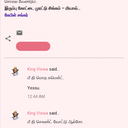
சொல்ல வேண்டும்.
இரும்பு கோட்டை முரட்டு சிங்கம் – மியாவ்…
கேபிள் சங்கர்
திரை விமர்சனம்
King Viswa
said…
C
மீ தி மொத கமென்ட்.
o
m
Yessu.
m
12:44 AM
e
n
King Viswa
said…
t
மீ தி செகண்ட் வோட்டு ஆல்சோ.