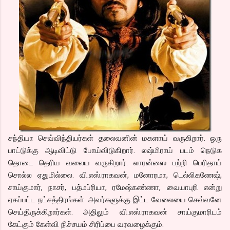
சந்தியா செவ்விந்தியர்கள் தலைவனின் மகளாய் வருகிறார். ஒரு
பாட்டுக்கு ஆடிவிட்டு போய்விடுகிறார். லஷ்மிராய் படம் நெடுக
தொடை தெரிய வலைய வருகிறார். லாரன்ஸை பற்றி பெரிதாய்
சொல்ல ஏதுமில்லை. வி.எஸ்.ராகவன், மனோரமா, டெல்லிகணேஷ்,
சாய்குமார், நாசர், பத்மப்ரியா, ரமேஷ்கண்ணா, வையாபுரி என்று
ஏகப்பட்ட நட்சத்திரங்கள். அவர்களுக்கு இட்ட வேலையை செவ்வனே
செய்திருக்கிறார்கள். அதிலும் வி.எஸ்.ராகவன் சாய்குமாரிடம்
கேட்கும் கேள்வி நிச்சயம் சிரிப்பை வரவழைக்கும்.