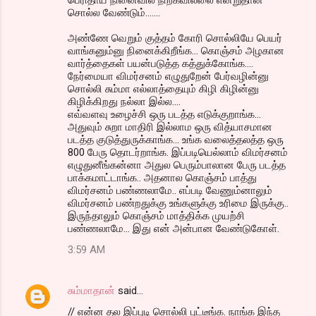
பெரிதாய் நினைவில் நிற்கவில்லை என்றுதான்
சொல்ல வேண்டும்.......
அண்ணே வெறும் குத்தம் கோரி சொல்லியே பெயர்
வாங்கனும்னு நினைக்கிறீங்க... கொஞ்சம் அழகான
வார்த்தைகள் பயன்படுத்த கத்துக்கோங்க....
நேர்மையா விமர்சனம் எழுதுறேன் பேர்வழின்னு
சொல்லி சும்மா எல்லாத்தையும் கிழி கிழின்னு
கிழிக்கிறது நல்லா இல்ல....
எவ்வளவு உழைச்சி ஒரு படத்த எடுக்குறாங்க...
அதுவும் சுறா மாதிரி இல்லாம ஒரு வித்யாசமான
படத்த குடுத்துருக்காங்க... உங்க வலைத்தலத்த ஒரு
800 பேரு தொடர்றாங்க. இப்படியெல்லாம் விமர்சனம்
எழுதுனீங்கன்னா அதுல பெரும்பாலான பேரு படத்த
பாக்கமாட்டாங்க.. அதனால கொஞ்சம் பாத்து
விமர்சனம் பண்ணலாமே.. எப்படி வேணும்னாலும்
விமர்சனம் பண்றதுக்கு உங்களுக்கு உரிமை இருக்கு..
இருந்தாலும் கொஞ்சம் மாத்திக்க முயற்சி
பண்ணலாமே... இது என் அன்பான வேண்டுகோள்.
3:59 AM
சும்மாதான்
said…
// என்ன தல இப்புடி சொல்லி புட்டீங்க. நாங்க இந்த