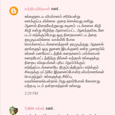
வந்தியத்தேவன்
said…
உங்களுடைய விமர்சனம் சரியென்று
எனக்குப்படவில்லை. குறை சொல்வது எளிது.
ஆனால் நிறைவேற்றுவது கடினம். படங்களை கிழி
கிழி என்று கிழித்த ஆளாளப்பட்ட ஆனந்தவிகடனே
படம் எடுக்கும்போது ஒரு நிறைவானப் படத்தை
தரமுடியவில்லை. வால்மீகி போல
மொக்கைப்படங்களைத்தான் தரமுடிந்தது. ஆதலால்
தாங்களும் ஒரு துணை இயக்குனர் என்ற முறையில்
உங்கள் மனவோட்டத்தில் கதைகளாப் பார்க்காமல்
கதையோட்டத்திற்கு நீங்கள் வந்தால் உங்களுக்கு
நிறைய விஷயங்கள் புரிய ஆரம்பிக்கும்.
எடுத்தப்படங்களையே திரும்பத்திரும்ப எடுக்கும்
சிலருக்கு மட்டுமே இதனைப்போன்ற விமர்சனங்கள்
பொருந்தும். உங்களுக்கு சிரிப்பு
வரவில்லையென்றால் அது ஹார்மோன் கோளாறு.
மற்றபடி படம் நன்றாகத்தான் உள்ளது.
2:29 PM
Cable சங்கர்
said…