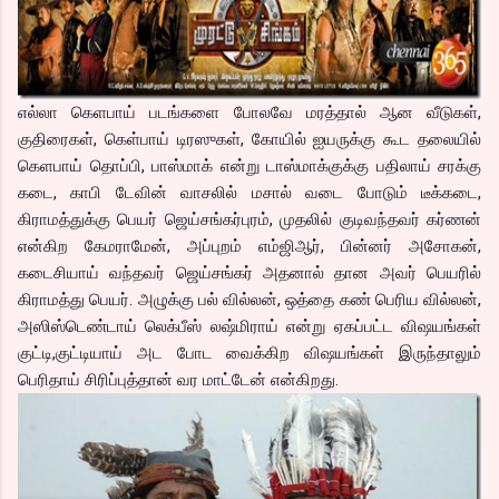
எல்லா கெளபாய் படங்களை போலவே மரத்தால் ஆன வீடுகள்,
குதிரைகள், கெள்பாய் டிரஸுகள், கோயில் ஐயருக்கு கூட தலையில்
கெளபாய் தொப்பி, பாஸ்மாக் என்று டாஸ்மாக்குக்கு பதிலாய் சரக்கு
கடை, காபி டேவின் வாசலில் மசால் வடை போடும் டீக்கடை,
கிராமத்துக்கு பெயர் ஜெய்சங்கர்புரம், முதலில் குடிவந்தவர் கர்ணன்
என்கிற கேமராமேன், அப்புறம் எம்ஜிஆர், பின்னர் அசோகன்,
கடைசியாய் வந்தவர் ஜெய்சங்கர் அதனால் தான அவர் பெயரில்
கிராமத்து பெயர். அழுக்கு பல் வில்லன், ஒத்தை கண் பெரிய வில்லன்,
அஸிஸ்டெண்டாய் லெக்பீஸ் லஷ்மிராய் என்று ஏகப்பட்ட விஷயங்கள்
குட்டி,குட்டியாய் அட போட வைக்கிற விஷயங்கள் இருந்தாலும்
பெரிதாய் சிரிப்புத்தான் வர மாட்டேன் என்கிறது.