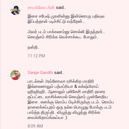
சாமக்கோடங்கி
said…
இசை சபேஷ் முரளின்னு இன்னொரு பதிவுல
இப்பத்தான் படிச்சிட்டு வந்தேன்...
அவர் படம் பாக்கலாம்னு சொல்லி இருந்தார்...
கொஞ்சம் சிரிக்க வெச்சாக்கூட போதும்..
நன்றி..
11:12 PM
Sanjai Gandhi
said…
பாடல்கள் அவ்ளோவா ரசிக்கிற மாதிரி
இல்லைனாலும் பத்மப்ரியா & லக்‌ஷ்மிராய்
ஹிஹிஹி.. ஆனாலும் புலிகேசி மாதிரி தாரை
தப்பட்டை வாசிக்காமல் கொஞ்சம் முன்னேறிய
இசை.. எனக்கு ரொம்ப பிடிச்சிருக்கு படம்.. ரொம்ப
நாளைக்கப்புறம் ஒரு நல்ல பொழுது போக்கு படம்
பார்த்த திருப்தி.. விழுந்து விழுந்து சிரிக்க
வைக்கிறாய்ங்கய்யா :)
8:09 AM