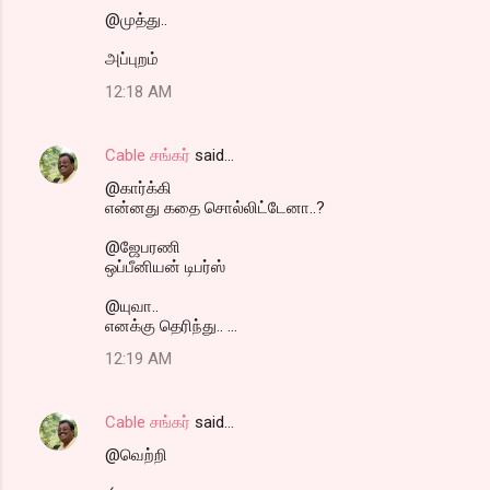
@முத்து..
அப்புறம்
12:18 AM
Cable சங்கர்
said…
@கார்க்கி
என்னது கதை சொல்லிட்டேனா..?
@ஜேபரணி
ஒப்பீனியன் டிபர்ஸ்
@யுவா..
எனக்கு தெரிந்து.. ...
12:19 AM
Cable சங்கர்
said…
@வெற்றி