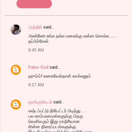
திரை விமர்சனம்
அத்திரி
said…
C
அண்ணே உங்க நல்ல மனசுக்கு என்ன சொல்ல.........
o
தப்பிச்சேன்
m
8:49 AM
m
e
Paleo God
said…
n
ஹும்ம்! கனகவேல்தான் காக்கனும்.
t
8:57 AM
s
குரங்குபெடல்
said…
கஷ்டப்பட்டு தியேட்டர் பிடித்து . . .
பல காம்பரமைஸ்களுக்கு பிறகு
வெளிவரும் இது மாதிhயான
சின்ன திரைப்படங்களுக்கு
இது போன்று வலிக்கிற மாதிரியான