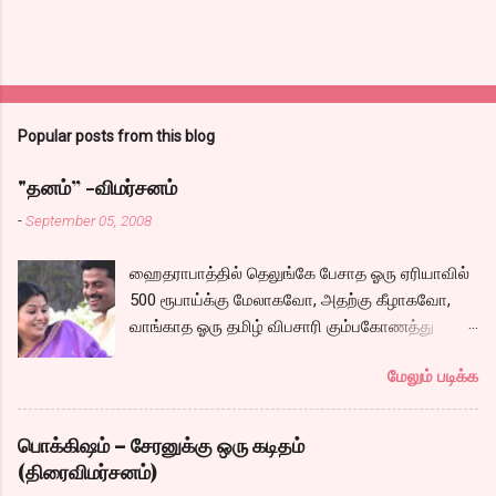
Popular posts from this blog
"தனம்” -விமர்சனம்
-
September 05, 2008
ஹைதராபாத்தில் தெலுங்கே பேசாத ஓரு ஏரியாவில்
500 ரூபாய்க்கு மேலாகவோ, அதற்கு கீழாகவோ,
வாங்காத ஓரு தமிழ் விபசாரி கும்பகோணத்து
அக்ரஹாரத்தின் வீட்டில் மருமகளாக
மேலும் படிக்க
வாழ்கைபடுகிறாள். அவளுடய வாழ்கை எப்படி
அமைந்தது? என்ற ஓரு நல்ல லைனை , சங்கீதா
தன்னுடய இடுப்பை சுழற்றி, சுழற்றி நடப்பதை போல்
பொக்கிஷம் – சேரனுக்கு ஒரு கடிதம்
சும்மா, சுத்தி, சுத்தி குழப்பி, நம்பமுடியாத
(திரைவிமர்சனம்)
திரைக்கதையால் சொதப்பி,சங்கீதாவை ஏதோ