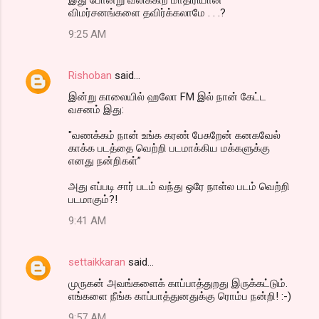
விமர்சனங்களை தவிர்க்கலாமே . . .?
9:25 AM
Rishoban
said…
இன்று காலையில் ஹலோ FM இல் நான் கேட்ட
வசனம் இது:
"வணக்கம் நான் உங்க கரண் பேசுறேன் கனகவேல்
காக்க படத்தை வெற்றி படமாக்கிய மக்களுக்கு
எனது நன்றிகள்”
அது எப்படி சார் படம் வந்து ஒரே நாள்ல படம் வெற்றி
படமாகும்?!
9:41 AM
settaikkaran
said…
முருகன் அவங்களைக் காப்பாத்துறது இருக்கட்டும்.
எங்களை நீங்க காப்பாத்துனதுக்கு ரொம்ப நன்றி! :-)
9:57 AM