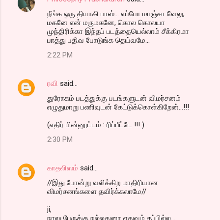
நீங்க ஒரு தியாகி பாஸ்... எப்போ மாஞ்சா வேலு,
மகனே என் மருமகனே, கொல கொலயா
முந்திரிக்கா இந்தப் படத்தையெல்லாம் சீக்கிரமா
பாத்து பதிவ போடுங்க தெய்வமே...
2:22 PM
ரவி
said…
துரோகம் படத்துக்கு படங்களுடன் விமர்சனம்
எழுதுமாறு பணிவுடன் கேட்டுக்கொள்கிறேன்...!!!
(எதிர் பின்னூட்டம் : ரிப்பீட்டே !!! )
2:30 PM
காதலிஸம்
said…
//இது போன்று வலிக்கிற மாதிரியான
விமர்சனங்களை தவிர்க்கலாமே//
ji,
நாலு பேருக்கு நல்லதுனா எதுவும் தப்பில்ல...