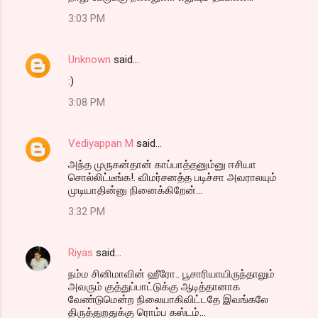
3:03 PM
Unknown
said…
:)
3:08 PM
Vediyappan M
said…
அந்த முருகன்தான் காப்பாத்தனும்னு ஈசியா
சொல்லிட்டீங்க!. விமர்சனத்த படிச்சா அவராலயும்
முடியாதின்னு நினைக்கிறேன்...
3:32 PM
Riyas
said…
நம்ம சினிமாவின் ஹீரோ.. பூசாரியாயிருந்தாலும்
அவரும் குத்துப்பாட்டுக்கு ஆடித்தானாக
வேண்டுமென்ற நிலையாகிவிட்டதே இவங்கலே
திருத்துறதுக்கு ரொம்ப கஸ்டம்...