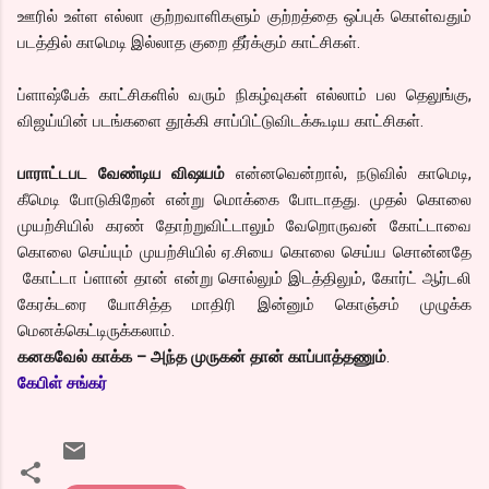
ஊரில் உள்ள எல்லா குற்றவாளிகளும் குற்றத்தை ஒப்புக் கொள்வதும்
படத்தில் காமெடி இல்லாத குறை தீர்க்கும் காட்சிகள்.
ப்ளாஷ்பேக் காட்சிகளில் வரும் நிகழ்வுகள் எல்லாம் பல தெலுங்கு,
விஜய்யின் படங்களை தூக்கி சாப்பிட்டுவிடக்கூடிய காட்சிகள்.
பாராட்டபட வேண்டிய விஷயம்
என்னவென்றால், நடுவில் காமெடி,
கீமெடி போடுகிறேன் என்று மொக்கை போடாதது. முதல் கொலை
முயற்சியில் கரண் தோற்றுவிட்டாலும் வேறொருவன் கோட்டாவை
கொலை செய்யும் முயற்சியில் ஏ.சியை கொலை செய்ய சொன்னதே
கோட்டா ப்ளான் தான் என்று சொல்லும் இடத்திலும், கோர்ட் ஆர்டலி
கேரக்டரை யோசித்த மாதிரி இன்னும் கொஞ்சம் முழுக்க
மெனக்கெட்டிருக்கலாம்.
கனகவேல் காக்க – அந்த முருகன் தான் காப்பாத்தணும்
.
கேபிள் சங்கர்