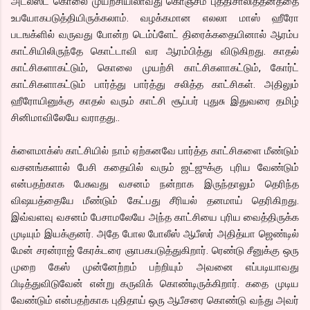
அட்லீஸ்ட் கொலை முயற்சியிலாவது கொஞ்சம் புத்திசாலித்தனத்தை
உபயோகபடுத்தியிருக்கலாம். வழக்கமான எலலா மாஸ் ஹீரோ
படஙக்ளில் வருவது போன்ற டெம்ப்ளேட் திரைக்கதையினால் ஆரம்ப
காட்சியிலிருந்தே கொட்டாவி வர ஆரம்பித்து விடுகிறது. காதல்
காட்சிகளாகட்டும், கொலை முயற்சி காட்சிகளாகட்டும், கோர்ட்
காட்சிகளாகட்டும் பார்த்து பார்த்து சலித்த காட்சிகள். அதிலும்
ஹீரோயினுக்கு காதல் வரும் காட்சி சூப்பர் புதுசு இதுவரை தமிழ்
சினிமாவிலேயே வராதது..
க்ளைமாக்ஸ் காட்சியில் நாம் ஏற்கனவே பார்த்த காட்சிகளை மீண்டும்
வசனங்களால் பேசி கதையில் வரும் ஜட்ஜுக்கு புரிய வேண்டும்
என்பதற்காக பேசுவது வசனம் நன்றாக இருந்தாலும் தெரிந்த
விஷயத்தையே மீண்டும் கேட்பது சீரியல் தனமாய் தெரிகிறது.
இவ்வளவு வசனம் பேசாமலேயே அந்த காட்சியை புரிய வைத்திருக்க
முடியும் இயக்குனர். அதே போல போலீஸ் ஆபீஸர் அதித்யா ஜெண்டில்
மேன் சரன்ராஜ் கேரக்டரை ஞாபகபடுத்துகிறார். ரெண்டு சீனுக்கு ஒரு
முறை கேஸ் முன்னேற்றம் பற்றியும் அவனை எப்படியாவது
பிடித்துவிடுவேன் என்று கருவிக் கொண்டிருக்கிறார். கதை முடிய
வேண்டும் என்பதற்காக புதிதாய் ஒரு ஆபீசரை கொண்டு வந்து அவர்