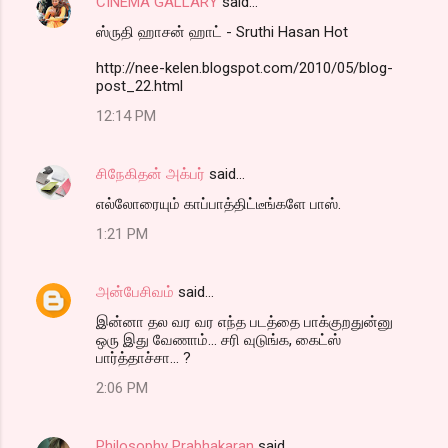
CINEMA GALLARY
said…
ஸ்ருதி ஹாசன் ஹாட் - Sruthi Hasan Hot
http://nee-kelen.blogspot.com/2010/05/blog-
post_22.html
12:14 PM
சிநேகிதன் அக்பர்
said…
எல்லோரையும் காப்பாத்திட்டீங்களே பாஸ்.
1:21 PM
அன்பேசிவம்
said…
இன்னா தல வர வர எந்த படத்தை பாக்குறதுன்னு
ஒரு இது வேணாம்... சரி வுடுங்க, கைட்ஸ்
பார்த்தாச்சா... ?
2:06 PM
Philosophy Prabhakaran
said…