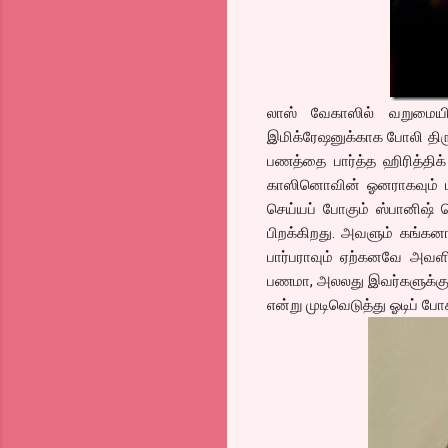
லாஸ் வேகாஸில் வறுமையி
இமிக்ரேஷனுக்காக போலி திர
பணத்தை பார்த்த ஹிரித்திக
காஸினொவின் ஓனராகவும் ம
செய்யப் போகும் ஸ்பானிஷ் ப
பிறக்கிறது. அவளும் கங்கன
பார்பராவும் ஏற்கனவே அவளி
பணமா, அலலது இவர்களுக்குள்
என்று முடிவெடுத்து ஓடிப் 