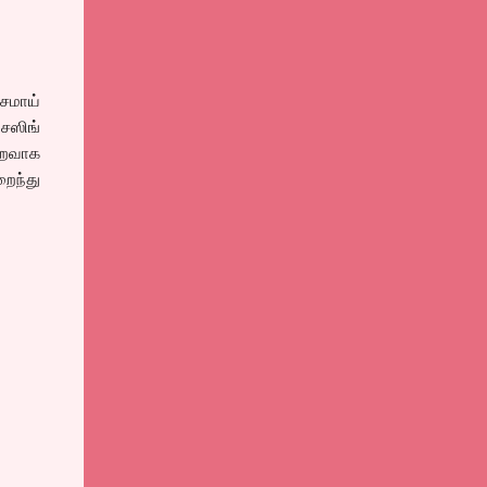
சமாய்
சேஸிங்
ுறைவாக
றைந்து