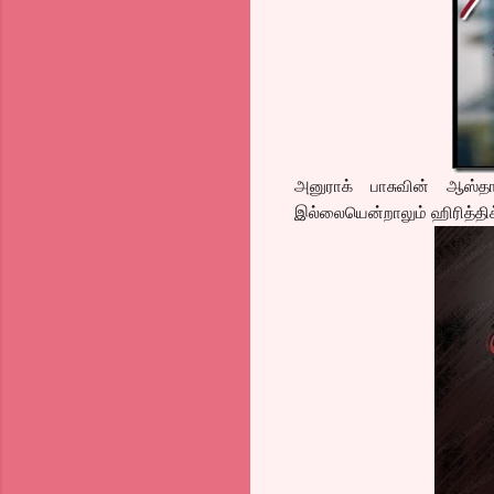
அனுராக் பாசுவின் ஆஸ்த
இல்லையென்றாலும் ஹிரித்திக்க