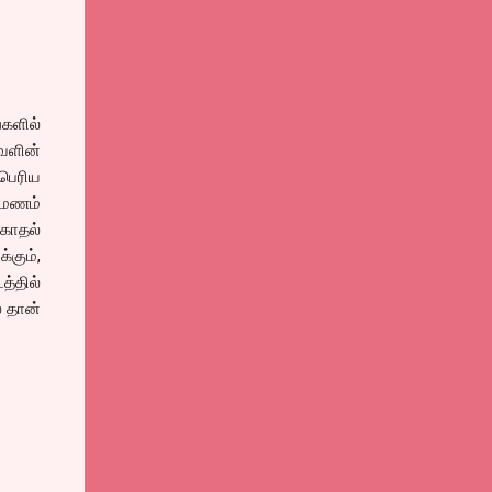
களில்
வளின்
பெரிய
ுமணம்
 காதல்
்கும்,
்தில்
் தான்