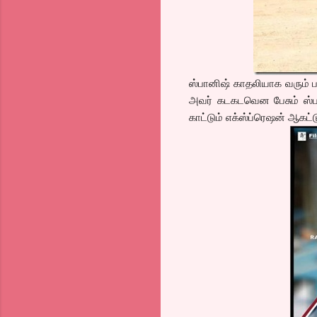
ஸ்பானிஷ் காதலியாக வரும் பா
அவர் கடகடவென பேசும் ஸ்பா
காட்டும் எக்ஸ்ப்ரெஷன் ஆகட்டு