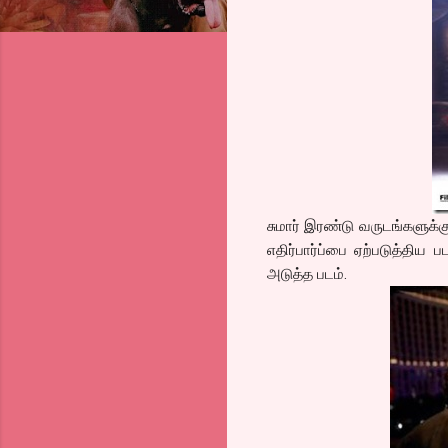
சுமார் இரண்டு வருடங்களுக்
எதிர்பார்ப்பை ஏற்படுத்திய
அடுத்த படம்.