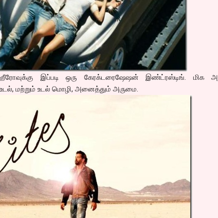
ஹீரோவுக்கு இப்படி ஒரு கேரக்டரைஷேஷன் இண்ட்ரஸ்டிங். மிக 
உடல், மற்றும் உடல் மொழி, அனைத்தும் அருமை.