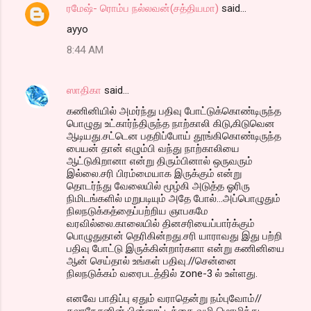
ரமேஷ்- ரொம்ப நல்லவன்(சத்தியமா)
said…
ayyo
8:44 AM
ஸாதிகா
said…
கணினியில் அமர்ந்து பதிவு போட்டுக்கொண்டிருந்த
பொழுது உட்கார்ந்திருந்த நாற்காலி கிடு,கிடுவென
ஆடியது.சட்டென பதறிப்போய் தூங்கிகொண்டிருந்த
பையன் தான் எழும்பி வந்து நாற்காலியை
ஆட்டுகிறானா என்று திரும்பினால் ஒருவரும்
இல்லை.சரி பிரம்மையாக இருக்கும் என்று
தொடர்ந்து வேலையில் மூழ்கி அடுத்த ஓரிரு
நிமிடங்களில் மறுபடியும் அதே போல்...அப்பொழுதும்
நிலநடுக்கத்தைப்பற்றிய ஞாபகமே
வரவில்லை.காலையில் தினசரியைப்பார்க்கும்
பொழுதுதான் தெரிகின்றது.சரி யாராவது இது பற்றி
பதிவு போட்டு இருக்கின்றார்களா என்று கணினியை
ஆன் செய்தால் உங்கள் பதிவு.//சென்னை
நிலநடுக்கம் வரைபடத்தில் zone-3 ல் உள்ளது.
எனவே பாதிப்பு ஏதும் வராதென்று நம்புவோம்//
கலாநேசனின் பின்னூட்டத்தை வழி மொழிந்து