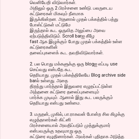
வெளியேறி விடுவார்கள்.
அதிலும் ஒரு 2 பிரச்சனை உண்டு. பலருடைய
கட்டுரைகள் மிகவும் நீளமாக
இருக்கின்றன. அதனால் முதல் பக்கத்தில் பத்து
போஸ்ட்டுகள் மட்டுமே
இருந்தால் கூட ஒருவித அலுப்பை அவை
ஏற்படுத்திவிடும். Scroll barஐ கீழே
fast ஆக‌ இழுக்கும் போது முதல் பக்கத்தில் உள்ள
கட்டுரைகளின்
தலைப்புகளைக் கூட தவறிவிடுவார்கள்.
2. பல பொது மக்களுக்கு ஒரு blogஐ எப்படி use
செய்வது என்பதே கூட
தெரியாது. முதல் பக்கத்திலேயே Blog archive side
barல் உள்ளது. அதை
திறந்து பார்த்தால் இதுவரை எழுதப்பட்டுள்ள
அத்தனை கட்டுரை தலைப்புகளையும்
பார்க்க முடியும். ஆனால் இது கூட பலருக்கும்
தெரியாது என்பது உண்மை.
3. மருதன், முகில், பா.ராகவன் போன்ற சில கிழக்கு
எழுத்தாளர்கள் கிட்னி
பிரச்சனையால் அவதிப்ப‌டும் முத்துக்குமார்
என்பவருக்கு உதவுமாறு ஒரு
கட்டுரை எழுதினார்கள். அவர்கள் புதிதாக அடுத்த