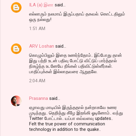
ILA (a) இளா
said…
C
எல்லாரும் நலமாய் இருப்பதாய் தகவல். கொட்டதிலும்
o
ஒரு நல்லது!
m
1:51 AM
m
e
ARV Loshan
said…
n
கொழும்பிலும் இதை உணர்ந்தோம்.. இப்போது தான்
t
இது பற்றி உடன் பதிவு போட்டு விட்டுப் பார்த்தால்
நிகழ்ந்த உடனேயே நீங்கள் பதிவிட்டுள்ளீர்கள்.
s
பாதிப்புக்கள் இல்லாதவரை ஆறுதலே.
2:04 AM
Prasanna
said…
ஏழாவது மாடியில் இருந்ததால் நன்றாகவே உணர
முடிந்தது.. தெறித்து கீழே இறங்கி ஓடினோம்.. வந்து
Twitter போட்டால்.. யப்பா எவ்வளவு updates..
Felt the true power of communication
technology in addition to the quake..