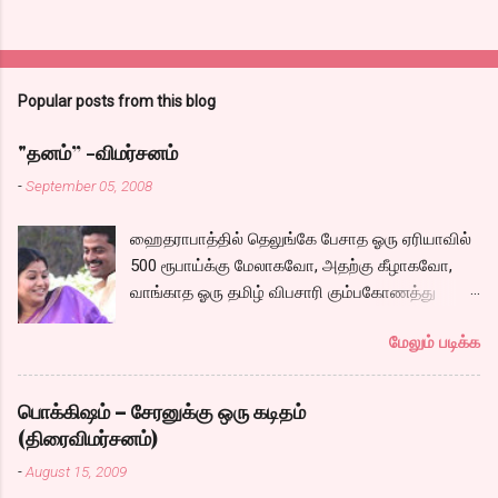
Popular posts from this blog
"தனம்” -விமர்சனம்
-
September 05, 2008
ஹைதராபாத்தில் தெலுங்கே பேசாத ஓரு ஏரியாவில்
500 ரூபாய்க்கு மேலாகவோ, அதற்கு கீழாகவோ,
வாங்காத ஓரு தமிழ் விபசாரி கும்பகோணத்து
அக்ரஹாரத்தின் வீட்டில் மருமகளாக
மேலும் படிக்க
வாழ்கைபடுகிறாள். அவளுடய வாழ்கை எப்படி
அமைந்தது? என்ற ஓரு நல்ல லைனை , சங்கீதா
தன்னுடய இடுப்பை சுழற்றி, சுழற்றி நடப்பதை போல்
பொக்கிஷம் – சேரனுக்கு ஒரு கடிதம்
சும்மா, சுத்தி, சுத்தி குழப்பி, நம்பமுடியாத
(திரைவிமர்சனம்)
திரைக்கதையால் சொதப்பி,சங்கீதாவை ஏதோ
-
August 15, 2009
ரஜினியை போல நினைத்து பில்டப் செய்வதும்,