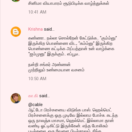
சினிமா வியாபாரம் சூடுபிடிக்க வாழ்த்துக்கள்
10:41 AM
Krishna
said…
கண்ணா.. நல்லா சொல்றேன் கேட்டுக்க.. “கும்ம்னு”
இருக்கிற பொண்ணை விட, “கம்ம்னு” இருக்கிற
பொண்ணை கட்டிக்க அப்பத்தான் உன் வாழ்க்கை
“ஜம்முனு” இருக்கும்.. எப்பூடீ..
நன்றி சங்கர் அண்ணன்
முற்றிலும் உண்மையான வசனம்
10:50 AM
கா.கி
said…
@cable
ஆட்டோ பிரச்சனைய விடுங்க பாஸ். ஹெல்மெட்
பிரச்சனைக்கு ஒரு முடிவே இல்லாம போச்சு. கடந்த
ஒரு நாலஞ்சு மாசமா, ஹெல்மெட் இல்லாமா தான்
வண்டி ஓட்டிகிட்டு இருக்கேன். எந்த போலிசும்
புடிக்கலை. ஒரு வேளை பிடிச்சாலும், நீங்க