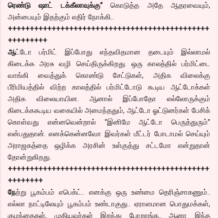
ரெண்டு ஷாட் டக்கீலாவுக்கு”
கொடுத்த அதே ஆதரவையும்,
அன்பையும் இதற்கும் எதிர் நோக்கி..
++++++++++++++++++++++++++++++++++++++++++++++
+++++++++
ஆ
ட்டோ பர்மிட் இப்போது எந்தவிதமான தடையும் இல்லாமல்
கிடைக்க அரசு வழி செய்திருக்கிறது. ஒரு காலத்தில் பர்மிட்டை
வாங்கி வைத்துக் கொண்டு சேட்டுகள், அதிக விலைக்கு
பீரிமியத்தில் விற்ற காலத்தில் பர்மிட்டோடு கூடிய ஆட்டோக்கள்
அதிக விலையாயின. ஆனால் இப்போதோ எல்லோருக்கும்
கிடைக்ககூடிய வகையில் அமைந்ததும், ஆட்டோ ஓட்டுனர்கள் பேசிக்
கொள்வது என்னவென்றால் “இனிமே ஆட்டோ பெருத்துரும்”
என்பதுதான். எனக்கென்னவோ இவர்கள் மீட்டர் போடாமல் செய்யும்
அராஜகத்தை ஒழிக்க அரசின் உள்குத்து சட்டமோ என்றுதான்
தோன்றுகிறது.
++++++++++++++++++++++++++++++++++++++++++++++
++++++++
நே
ற்று பூகம்பம் எபெக்ட்.. எனக்கு ஒரு உண்மை தெரிஞ்சாகணும்..
எல்லா நாட்டிலேயும் பூகம்பம் உண்டாகுது.. ஏராளமான பொதுமக்கள்,
குழந்தைகள், முதியவர்கள் இறந்து போறாங்க.. ஆனா இந்த