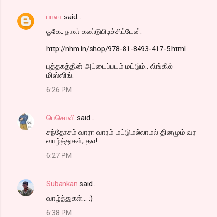
பாலா
said…
ஓகே.. நான் கண்டுபிடிச்சிட்டேன்.
http://nhm.in/shop/978-81-8493-417-5.html
புத்தகத்தின் அட்டைப்படம் மட்டும்.. லிங்கில்
மிஸ்ஸிங்.
6:26 PM
பெசொவி
said…
சந்தோசம் வாரா வாரம் மட்டுமல்லாமல் தினமும் வர
வாழ்த்துகள், தல!
6:27 PM
Subankan
said…
வாழ்த்துகள்... :)
6:38 PM