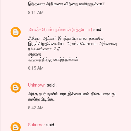
இந்தவார அறிவரை விந்தை மனிதனுக்கா?
8:11 AM
ரமேஷ்- ரொம்ப நல்லவன்(சத்தியமா)
said…
//மீடியா ஆட்கள் இறந்து போனதா தகவலே
இருக்கிறதில்லையே.. அவங்களெல்லாம் அவ்வளவு
நல்லவங்களா..? //
அதான
புத்தகத்திற்கு வாழ்த்துக்கள்
8:15 AM
Unknown
said…
அந்த நபர் தண்டோரா இல்லையாம்..நீங்க யாரவது
கண்டு பிடிங்க..
8:42 AM
Sukumar
said…