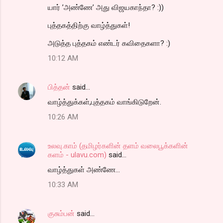
யார் ’அண்ணே’ அது விஜயகாந்தா? :))
புத்தகத்திற்கு வாழ்த்துகள்!
அடுத்த புத்தகம் எண்டர் கவிதைகளா? :)
10:12 AM
பித்தன்
said…
வாழ்த்துக்கள்,புத்தகம் வாங்கிடுறேன்.
10:26 AM
உலவு.காம் (தமிழர்களின் தளம் வலைபூக்களின்
களம் - ulavu.com)
said…
வாழ்த்துகள் அண்ணே...
10:33 AM
குசும்பன்
said…