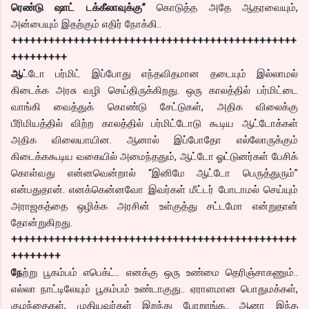
ரெண்டு ஷாட் டக்கீலாவுக்கு”
கொடுத்த அதே ஆதரவையும்,
அன்பையும் இதற்கும் எதிர் நோக்கி..
++++++++++++++++++++++++++++++++++++++++++++++
+++++++++
ஆ
ட்டோ பர்மிட் இப்போது எந்தவிதமான தடையும் இல்லாமல்
கிடைக்க அரசு வழி செய்திருக்கிறது. ஒரு காலத்தில் பர்மிட்டை
வாங்கி வைத்துக் கொண்டு சேட்டுகள், அதிக விலைக்கு
பீரிமியத்தில் விற்ற காலத்தில் பர்மிட்டோடு கூடிய ஆட்டோக்கள்
அதிக விலையாயின. ஆனால் இப்போதோ எல்லோருக்கும்
கிடைக்ககூடிய வகையில் அமைந்ததும், ஆட்டோ ஓட்டுனர்கள் பேசிக்
கொள்வது என்னவென்றால் “இனிமே ஆட்டோ பெருத்துரும்”
என்பதுதான். எனக்கென்னவோ இவர்கள் மீட்டர் போடாமல் செய்யும்
அராஜகத்தை ஒழிக்க அரசின் உள்குத்து சட்டமோ என்றுதான்
தோன்றுகிறது.
++++++++++++++++++++++++++++++++++++++++++++++
++++++++
நே
ற்று பூகம்பம் எபெக்ட்.. எனக்கு ஒரு உண்மை தெரிஞ்சாகணும்..
எல்லா நாட்டிலேயும் பூகம்பம் உண்டாகுது.. ஏராளமான பொதுமக்கள்,
குழந்தைகள், முதியவர்கள் இறந்து போறாங்க.. ஆனா இந்த