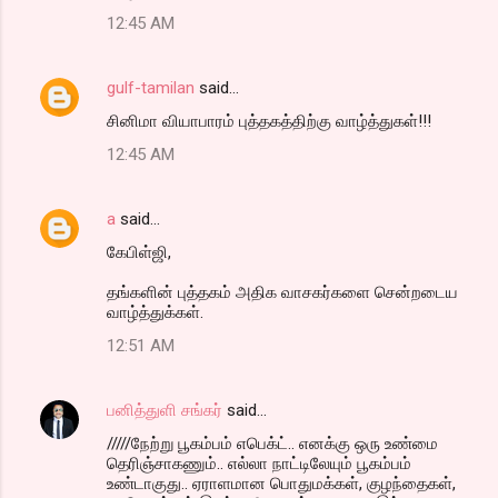
n
12:45 AM
t
s
gulf-tamilan
said…
சினிமா வியாபாரம் புத்தகத்திற்கு வாழ்த்துகள்!!!
12:45 AM
a
said…
கேபிள்ஜி,
தங்களின் புத்தகம் அதிக வாசகர்களை சென்றடைய
வாழ்த்துக்கள்.
12:51 AM
பனித்துளி சங்கர்
said…
/////நேற்று பூகம்பம் எபெக்ட்.. எனக்கு ஒரு உண்மை
தெரிஞ்சாகணும்.. எல்லா நாட்டிலேயும் பூகம்பம்
உண்டாகுது.. ஏராளமான பொதுமக்கள், குழந்தைகள்,