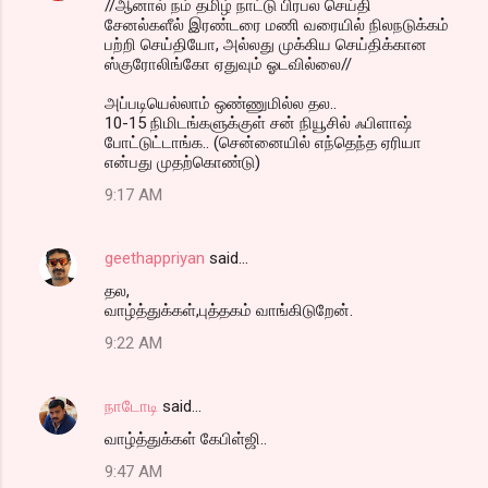
//ஆனால் நம் தமிழ் நாட்டு பிரபல செய்தி
சேனல்களீல் இரண்டரை மணி வரையில் நிலநடுக்கம்
பற்றி செய்தியோ, அல்லது முக்கிய செய்திக்கான
ஸ்குரோலிங்கோ ஏதுவும் ஓடவில்லை//
அப்படியெல்லாம் ஒண்ணுமில்ல தல..
10-15 நிமிடங்களுக்குள் சன் நியூசில் ஃபிளாஷ்
போட்டுட்டாங்க.. (சென்னையில் எந்தெந்த ஏரியா
என்பது முதற்கொண்டு)
9:17 AM
geethappriyan
said…
தல,
வாழ்த்துக்கள்,புத்தகம் வாங்கிடுறேன்.
9:22 AM
நாடோடி
said…
வாழ்த்துக்க‌ள் கேபிள்ஜி..
9:47 AM