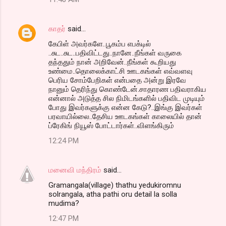
காதர்
said…
கேபிள் அவர்களே..பூகம்ப எபக்டில்
..சுட..சுட..பதிவிட்டது..நானே..நீங்கள் வருகை
தந்ததும் நான் அறிவேன்..நீங்கள் கூறியது
உண்மை..தொலைக்காட்சி ஊடகங்கள் எவ்வளவு
பெரிய சோம்பேறிகள் என்பதை அன்று இரவே
நானும் தெரிந்து கொண்டேன்.சாதாரண பதிவராகிய
என்னால் அடுத்த சில நிமிடங்களில் பதிவிட முடியும்
போது இவர்களுக்கு என்ன கேடு?..இங்கு இவர்கள்
பரவாயில்லை..தேசிய ஊடகங்கள் காலையில் தான்
ப்ரேகிங் நியூஸ் போட்டார்கள்..விளங்கிரும்
12:24 PM
மனைவி மந்திரம்
said…
Gramangala(village) thathu yedukiromnu
solrangala, atha pathi oru detail la solla
mudima?
12:47 PM