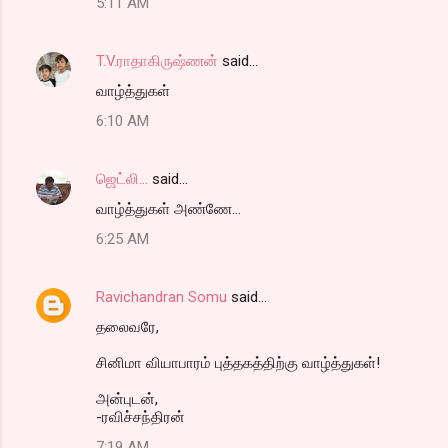
5:11 AM
T.V.ராதாகிருஷ்ணன்
said…
வாழ்த்துகள்
6:10 AM
ஜெட்லி...
said…
வாழ்த்துகள் அண்ணே...
6:25 AM
Ravichandran Somu
said…
தலைவரே,
சினிமா வியாபாரம் புத்தகத்திற்கு வாழ்த்துகள்!
அன்புடன்,
-ரவிச்சந்திரன்
7:19 AM