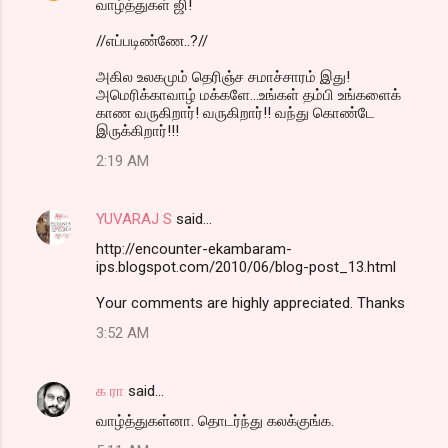
வாழ்த்துகள் ஜி!
//எப்படிண்ணே..?//
அகில உலகமும் தெரிஞ்ச சமாச்சாரம் இது!
அமெரிக்காவாழ் மக்களே...உங்கள் தம்பி உங்களைக்
காண வருகிறார்! வருகிறார்!! வந்து கொண்டே
இருக்கிறார்!!!
2:19 AM
YUVARAJ S
said…
http://encounter-ekambaram-
ips.blogspot.com/2010/06/blog-post_13.html
Your comments are highly appreciated. Thanks
3:52 AM
க ரா
said…
வாழ்த்துகள்னா. தொடர்ந்து கலக்குங்க.