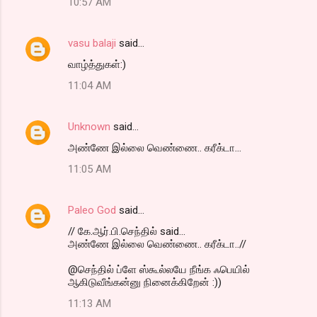
10:57 AM
vasu balaji
said…
வாழ்த்துகள்:)
11:04 AM
Unknown
said…
அண்ணே இல்லை வெண்ணை.. கரீக்டா...
11:05 AM
Paleo God
said…
// கே.ஆர்.பி.செந்தில் said...
அண்ணே இல்லை வெண்ணை.. கரீக்டா..//
@செந்தில் ப்ளே ஸ்கூல்லயே நீங்க ஃபெயில்
ஆகிடுவீங்கன்னு நினைக்கிறேன் :))
11:13 AM