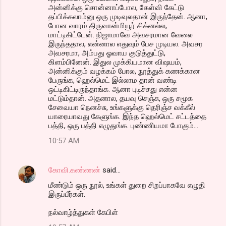
அன்னிக்கு சொன்னாப்போல, கேள்வி கேட்டு
தப்பிக்கலாம்னு ஒரு முடிவுலதான் இருந்தேன். ஆனா,
போன வாரம் திருவான்மியூர் சிக்னல்ல,
மாட்டிகிட்டேன். நிஜாமாவே அவசரமான வேலை
இருந்ததால, என்னால எதுவும் பேச முடியல. அவசர
அவசரமா, அம்பது ஓவாய குடுத்துட்டு,
கிளம்பினேன். இதுல முக்கியமான விஷயம்,
அன்னிக்கும் வழக்கம் போல, நூத்துக் கணக்கான
பேருங்க, ஹெல்மெட் இல்லாம தான் வண்டி
ஒட்டிகிட்டிருந்தாங்க. ஆனா புடிச்சது என்ன
மட்டும்தான். அதனால, தயவு செஞ்சு, ஒரு சமூக
சேவையா நெனச்சு, உங்களுக்கு தெரிஞ்ச வக்கீல்
யாரையாவது கேளுங்க. இந்த ஹெல்மெட் சட்டத்தை
பத்தி, ஒரு பத்தி எழுதுங்க. புண்ணியமா போகும்...
10:57 AM
கோவி.கண்ணன்
said…
மீண்டும் ஒரு நூல், உங்கள் துறை சிறப்பாகவே எழுதி
இருப்பீர்கள்.
நல்வாழ்த்துகள் கேபிள்