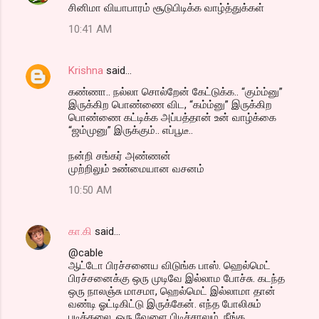
சினிமா வியாபாரம் சூடுபிடிக்க வாழ்த்துக்கள்
10:41 AM
Krishna
said…
கண்ணா.. நல்லா சொல்றேன் கேட்டுக்க.. “கும்ம்னு”
இருக்கிற பொண்ணை விட, “கம்ம்னு” இருக்கிற
பொண்ணை கட்டிக்க அப்பத்தான் உன் வாழ்க்கை
“ஜம்முனு” இருக்கும்.. எப்பூடீ..
நன்றி சங்கர் அண்ணன்
முற்றிலும் உண்மையான வசனம்
10:50 AM
கா.கி
said…
@cable
ஆட்டோ பிரச்சனைய விடுங்க பாஸ். ஹெல்மெட்
பிரச்சனைக்கு ஒரு முடிவே இல்லாம போச்சு. கடந்த
ஒரு நாலஞ்சு மாசமா, ஹெல்மெட் இல்லாமா தான்
வண்டி ஓட்டிகிட்டு இருக்கேன். எந்த போலிசும்
புடிக்கலை. ஒரு வேளை பிடிச்சாலும், நீங்க