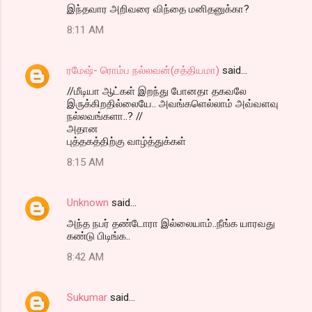
இந்தவார அறிவரை விந்தை மனிதனுக்கா?
8:11 AM
ரமேஷ்- ரொம்ப நல்லவன்(சத்தியமா)
said…
//மீடியா ஆட்கள் இறந்து போனதா தகவலே
இருக்கிறதில்லையே.. அவங்களெல்லாம் அவ்வளவு
நல்லவங்களா..? //
அதான
புத்தகத்திற்கு வாழ்த்துக்கள்
8:15 AM
Unknown
said…
அந்த நபர் தண்டோரா இல்லையாம்..நீங்க யாரவது
கண்டு பிடிங்க..
8:42 AM
Sukumar
said…