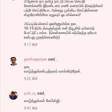
//ஆனால் நம் தமிழ் நாட்டு பிரபல செய்தி
சேனல்களீல் இரண்டரை மணி வரையில் நிலநடுக்கம்
பற்றி செய்தியோ, அல்லது முக்கிய செய்திக்கான
ஸ்குரோலிங்கோ ஏதுவும் ஓடவில்லை//
அப்படியெல்லாம் ஒண்ணுமில்ல தல..
10-15 நிமிடங்களுக்குள் சன் நியூசில் ஃபிளாஷ்
போட்டுட்டாங்க.. (சென்னையில் எந்தெந்த ஏரியா
என்பது முதற்கொண்டு)
9:17 AM
geethappriyan
said…
தல,
வாழ்த்துக்கள்,புத்தகம் வாங்கிடுறேன்.
9:22 AM
நாடோடி
said…
வாழ்த்துக்க‌ள் கேபிள்ஜி..
9:47 AM