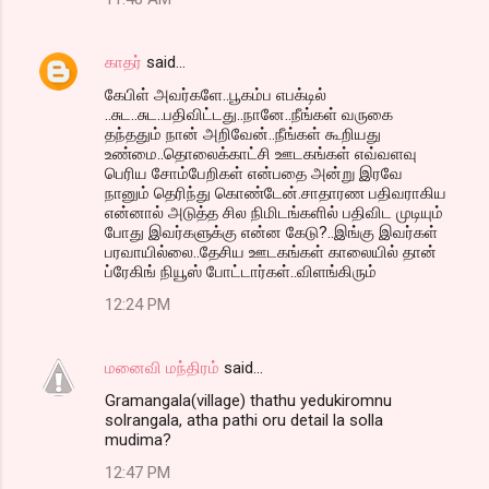
காதர்
said…
கேபிள் அவர்களே..பூகம்ப எபக்டில்
..சுட..சுட..பதிவிட்டது..நானே..நீங்கள் வருகை
தந்ததும் நான் அறிவேன்..நீங்கள் கூறியது
உண்மை..தொலைக்காட்சி ஊடகங்கள் எவ்வளவு
பெரிய சோம்பேறிகள் என்பதை அன்று இரவே
நானும் தெரிந்து கொண்டேன்.சாதாரண பதிவராகிய
என்னால் அடுத்த சில நிமிடங்களில் பதிவிட முடியும்
போது இவர்களுக்கு என்ன கேடு?..இங்கு இவர்கள்
பரவாயில்லை..தேசிய ஊடகங்கள் காலையில் தான்
ப்ரேகிங் நியூஸ் போட்டார்கள்..விளங்கிரும்
12:24 PM
மனைவி மந்திரம்
said…
Gramangala(village) thathu yedukiromnu
solrangala, atha pathi oru detail la solla
mudima?
12:47 PM