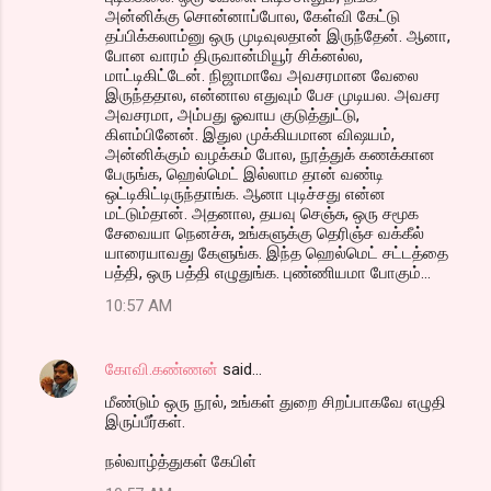
அன்னிக்கு சொன்னாப்போல, கேள்வி கேட்டு
தப்பிக்கலாம்னு ஒரு முடிவுலதான் இருந்தேன். ஆனா,
போன வாரம் திருவான்மியூர் சிக்னல்ல,
மாட்டிகிட்டேன். நிஜாமாவே அவசரமான வேலை
இருந்ததால, என்னால எதுவும் பேச முடியல. அவசர
அவசரமா, அம்பது ஓவாய குடுத்துட்டு,
கிளம்பினேன். இதுல முக்கியமான விஷயம்,
அன்னிக்கும் வழக்கம் போல, நூத்துக் கணக்கான
பேருங்க, ஹெல்மெட் இல்லாம தான் வண்டி
ஒட்டிகிட்டிருந்தாங்க. ஆனா புடிச்சது என்ன
மட்டும்தான். அதனால, தயவு செஞ்சு, ஒரு சமூக
சேவையா நெனச்சு, உங்களுக்கு தெரிஞ்ச வக்கீல்
யாரையாவது கேளுங்க. இந்த ஹெல்மெட் சட்டத்தை
பத்தி, ஒரு பத்தி எழுதுங்க. புண்ணியமா போகும்...
10:57 AM
கோவி.கண்ணன்
said…
மீண்டும் ஒரு நூல், உங்கள் துறை சிறப்பாகவே எழுதி
இருப்பீர்கள்.
நல்வாழ்த்துகள் கேபிள்