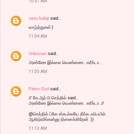
10:57 AM
vasu balaji
said…
வாழ்த்துகள்:)
11:04 AM
Unknown
said…
அண்ணே இல்லை வெண்ணை.. கரீக்டா...
11:05 AM
Paleo God
said…
// கே.ஆர்.பி.செந்தில் said...
அண்ணே இல்லை வெண்ணை.. கரீக்டா..//
@செந்தில் ப்ளே ஸ்கூல்லயே நீங்க ஃபெயில்
ஆகிடுவீங்கன்னு நினைக்கிறேன் :))
11:13 AM