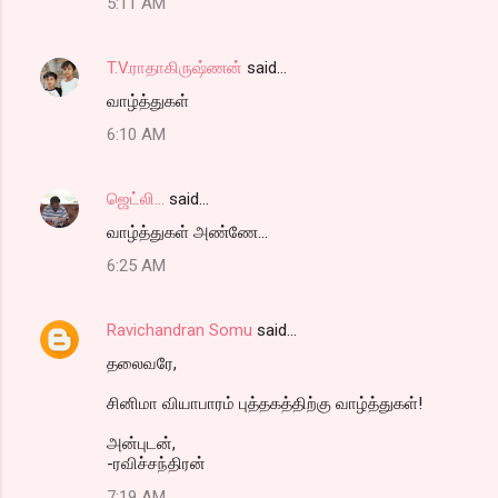
5:11 AM
T.V.ராதாகிருஷ்ணன்
said…
வாழ்த்துகள்
6:10 AM
ஜெட்லி...
said…
வாழ்த்துகள் அண்ணே...
6:25 AM
Ravichandran Somu
said…
தலைவரே,
சினிமா வியாபாரம் புத்தகத்திற்கு வாழ்த்துகள்!
அன்புடன்,
-ரவிச்சந்திரன்
7:19 AM