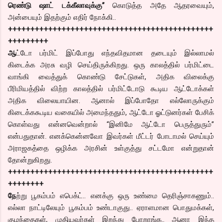
ரெண்டு ஷாட் டக்கீலாவுக்கு”
கொடுத்த அதே ஆதரவையும்,
அன்பையும் இதற்கும் எதிர் நோக்கி..
++++++++++++++++++++++++++++++++++++++++++++++
+++++++++
ஆ
ட்டோ பர்மிட் இப்போது எந்தவிதமான தடையும் இல்லாமல்
கிடைக்க அரசு வழி செய்திருக்கிறது. ஒரு காலத்தில் பர்மிட்டை
வாங்கி வைத்துக் கொண்டு சேட்டுகள், அதிக விலைக்கு
பீரிமியத்தில் விற்ற காலத்தில் பர்மிட்டோடு கூடிய ஆட்டோக்கள்
அதிக விலையாயின. ஆனால் இப்போதோ எல்லோருக்கும்
கிடைக்ககூடிய வகையில் அமைந்ததும், ஆட்டோ ஓட்டுனர்கள் பேசிக்
கொள்வது என்னவென்றால் “இனிமே ஆட்டோ பெருத்துரும்”
என்பதுதான். எனக்கென்னவோ இவர்கள் மீட்டர் போடாமல் செய்யும்
அராஜகத்தை ஒழிக்க அரசின் உள்குத்து சட்டமோ என்றுதான்
தோன்றுகிறது.
++++++++++++++++++++++++++++++++++++++++++++++
++++++++
நே
ற்று பூகம்பம் எபெக்ட்.. எனக்கு ஒரு உண்மை தெரிஞ்சாகணும்..
எல்லா நாட்டிலேயும் பூகம்பம் உண்டாகுது.. ஏராளமான பொதுமக்கள்,
குழந்தைகள், முதியவர்கள் இறந்து போறாங்க.. ஆனா இந்த