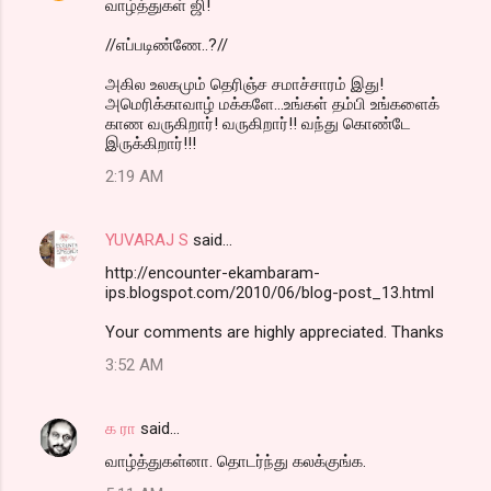
வாழ்த்துகள் ஜி!
//எப்படிண்ணே..?//
அகில உலகமும் தெரிஞ்ச சமாச்சாரம் இது!
அமெரிக்காவாழ் மக்களே...உங்கள் தம்பி உங்களைக்
காண வருகிறார்! வருகிறார்!! வந்து கொண்டே
இருக்கிறார்!!!
2:19 AM
YUVARAJ S
said…
http://encounter-ekambaram-
ips.blogspot.com/2010/06/blog-post_13.html
Your comments are highly appreciated. Thanks
3:52 AM
க ரா
said…
வாழ்த்துகள்னா. தொடர்ந்து கலக்குங்க.