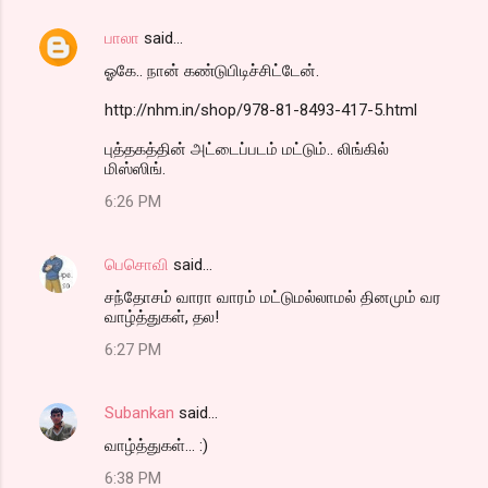
பாலா
said…
ஓகே.. நான் கண்டுபிடிச்சிட்டேன்.
http://nhm.in/shop/978-81-8493-417-5.html
புத்தகத்தின் அட்டைப்படம் மட்டும்.. லிங்கில்
மிஸ்ஸிங்.
6:26 PM
பெசொவி
said…
சந்தோசம் வாரா வாரம் மட்டுமல்லாமல் தினமும் வர
வாழ்த்துகள், தல!
6:27 PM
Subankan
said…
வாழ்த்துகள்... :)
6:38 PM