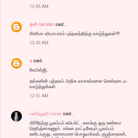
n
12:45 AM
t
s
gulf-tamilan
said…
சினிமா வியாபாரம் புத்தகத்திற்கு வாழ்த்துகள்!!!
12:45 AM
a
said…
கேபிள்ஜி,
தங்களின் புத்தகம் அதிக வாசகர்களை சென்றடைய
வாழ்த்துக்கள்.
12:51 AM
பனித்துளி சங்கர்
said…
/////நேற்று பூகம்பம் எபெக்ட்.. எனக்கு ஒரு உண்மை
தெரிஞ்சாகணும்.. எல்லா நாட்டிலேயும் பூகம்பம்
உண்டாகுது.. ஏராளமான பொதுமக்கள், குழந்தைகள்,