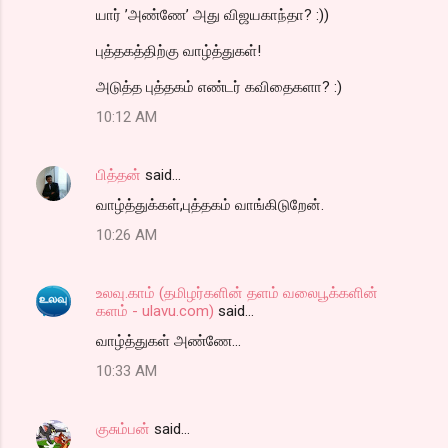
யார் ’அண்ணே’ அது விஜயகாந்தா? :))
புத்தகத்திற்கு வாழ்த்துகள்!
அடுத்த புத்தகம் எண்டர் கவிதைகளா? :)
10:12 AM
பித்தன்
said…
வாழ்த்துக்கள்,புத்தகம் வாங்கிடுறேன்.
10:26 AM
உலவு.காம் (தமிழர்களின் தளம் வலைபூக்களின்
களம் - ulavu.com)
said…
வாழ்த்துகள் அண்ணே...
10:33 AM
குசும்பன்
said…