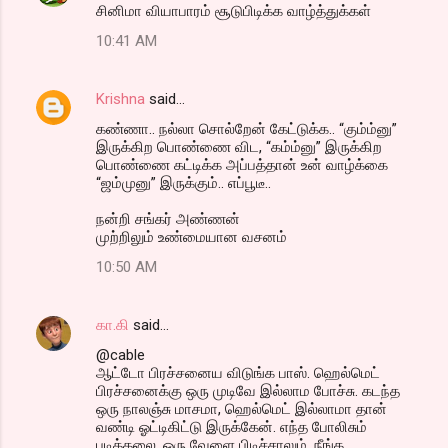
சினிமா வியாபாரம் சூடுபிடிக்க வாழ்த்துக்கள்
10:41 AM
Krishna
said…
கண்ணா.. நல்லா சொல்றேன் கேட்டுக்க.. “கும்ம்னு”
இருக்கிற பொண்ணை விட, “கம்ம்னு” இருக்கிற
பொண்ணை கட்டிக்க அப்பத்தான் உன் வாழ்க்கை
“ஜம்முனு” இருக்கும்.. எப்பூடீ..
நன்றி சங்கர் அண்ணன்
முற்றிலும் உண்மையான வசனம்
10:50 AM
கா.கி
said…
@cable
ஆட்டோ பிரச்சனைய விடுங்க பாஸ். ஹெல்மெட்
பிரச்சனைக்கு ஒரு முடிவே இல்லாம போச்சு. கடந்த
ஒரு நாலஞ்சு மாசமா, ஹெல்மெட் இல்லாமா தான்
வண்டி ஓட்டிகிட்டு இருக்கேன். எந்த போலிசும்
புடிக்கலை. ஒரு வேளை பிடிச்சாலும், நீங்க