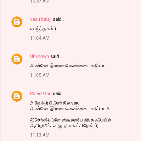
10:57 AM
vasu balaji
said…
வாழ்த்துகள்:)
11:04 AM
Unknown
said…
அண்ணே இல்லை வெண்ணை.. கரீக்டா...
11:05 AM
Paleo God
said…
// கே.ஆர்.பி.செந்தில் said...
அண்ணே இல்லை வெண்ணை.. கரீக்டா..//
@செந்தில் ப்ளே ஸ்கூல்லயே நீங்க ஃபெயில்
ஆகிடுவீங்கன்னு நினைக்கிறேன் :))
11:13 AM