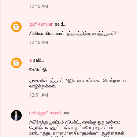
n
12:45 AM
t
s
gulf-tamilan
said…
சினிமா வியாபாரம் புத்தகத்திற்கு வாழ்த்துகள்!!!
12:45 AM
a
said…
கேபிள்ஜி,
தங்களின் புத்தகம் அதிக வாசகர்களை சென்றடைய
வாழ்த்துக்கள்.
12:51 AM
பனித்துளி சங்கர்
said…
/////நேற்று பூகம்பம் எபெக்ட்.. எனக்கு ஒரு உண்மை
தெரிஞ்சாகணும்.. எல்லா நாட்டிலேயும் பூகம்பம்
உண்டாகுது.. ஏராளமான பொதுமக்கள், குழந்தைகள்,