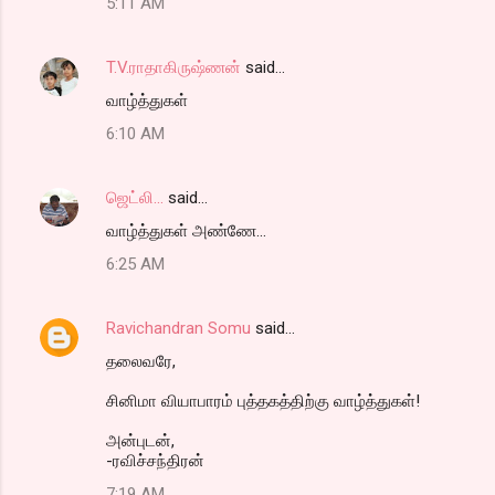
5:11 AM
T.V.ராதாகிருஷ்ணன்
said…
வாழ்த்துகள்
6:10 AM
ஜெட்லி...
said…
வாழ்த்துகள் அண்ணே...
6:25 AM
Ravichandran Somu
said…
தலைவரே,
சினிமா வியாபாரம் புத்தகத்திற்கு வாழ்த்துகள்!
அன்புடன்,
-ரவிச்சந்திரன்
7:19 AM