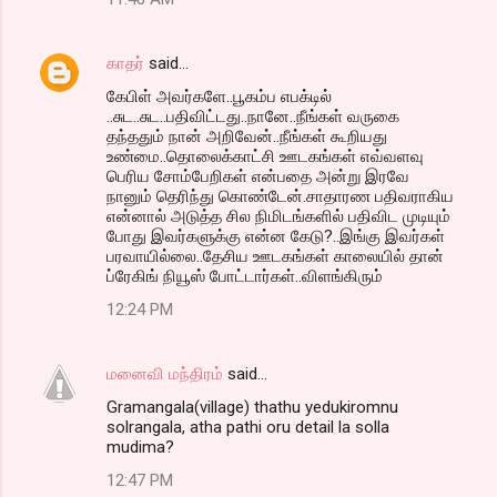
காதர்
said…
கேபிள் அவர்களே..பூகம்ப எபக்டில்
..சுட..சுட..பதிவிட்டது..நானே..நீங்கள் வருகை
தந்ததும் நான் அறிவேன்..நீங்கள் கூறியது
உண்மை..தொலைக்காட்சி ஊடகங்கள் எவ்வளவு
பெரிய சோம்பேறிகள் என்பதை அன்று இரவே
நானும் தெரிந்து கொண்டேன்.சாதாரண பதிவராகிய
என்னால் அடுத்த சில நிமிடங்களில் பதிவிட முடியும்
போது இவர்களுக்கு என்ன கேடு?..இங்கு இவர்கள்
பரவாயில்லை..தேசிய ஊடகங்கள் காலையில் தான்
ப்ரேகிங் நியூஸ் போட்டார்கள்..விளங்கிரும்
12:24 PM
மனைவி மந்திரம்
said…
Gramangala(village) thathu yedukiromnu
solrangala, atha pathi oru detail la solla
mudima?
12:47 PM