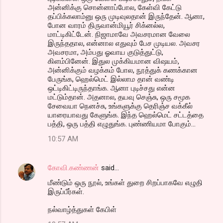
அன்னிக்கு சொன்னாப்போல, கேள்வி கேட்டு
தப்பிக்கலாம்னு ஒரு முடிவுலதான் இருந்தேன். ஆனா,
போன வாரம் திருவான்மியூர் சிக்னல்ல,
மாட்டிகிட்டேன். நிஜாமாவே அவசரமான வேலை
இருந்ததால, என்னால எதுவும் பேச முடியல. அவசர
அவசரமா, அம்பது ஓவாய குடுத்துட்டு,
கிளம்பினேன். இதுல முக்கியமான விஷயம்,
அன்னிக்கும் வழக்கம் போல, நூத்துக் கணக்கான
பேருங்க, ஹெல்மெட் இல்லாம தான் வண்டி
ஒட்டிகிட்டிருந்தாங்க. ஆனா புடிச்சது என்ன
மட்டும்தான். அதனால, தயவு செஞ்சு, ஒரு சமூக
சேவையா நெனச்சு, உங்களுக்கு தெரிஞ்ச வக்கீல்
யாரையாவது கேளுங்க. இந்த ஹெல்மெட் சட்டத்தை
பத்தி, ஒரு பத்தி எழுதுங்க. புண்ணியமா போகும்...
10:57 AM
கோவி.கண்ணன்
said…
மீண்டும் ஒரு நூல், உங்கள் துறை சிறப்பாகவே எழுதி
இருப்பீர்கள்.
நல்வாழ்த்துகள் கேபிள்