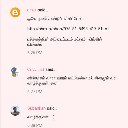
பாலா
said…
ஓகே.. நான் கண்டுபிடிச்சிட்டேன்.
http://nhm.in/shop/978-81-8493-417-5.html
புத்தகத்தின் அட்டைப்படம் மட்டும்.. லிங்கில்
மிஸ்ஸிங்.
6:26 PM
பெசொவி
said…
சந்தோசம் வாரா வாரம் மட்டுமல்லாமல் தினமும் வர
வாழ்த்துகள், தல!
6:27 PM
Subankan
said…
வாழ்த்துகள்... :)
6:38 PM