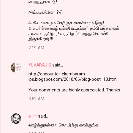
வாழ்த்துகள் ஜி!
//எப்படிண்ணே..?//
அகில உலகமும் தெரிஞ்ச சமாச்சாரம் இது!
அமெரிக்காவாழ் மக்களே...உங்கள் தம்பி உங்களைக்
காண வருகிறார்! வருகிறார்!! வந்து கொண்டே
இருக்கிறார்!!!
2:19 AM
YUVARAJ S
said…
http://encounter-ekambaram-
ips.blogspot.com/2010/06/blog-post_13.html
Your comments are highly appreciated. Thanks
3:52 AM
க ரா
said…
வாழ்த்துகள்னா. தொடர்ந்து கலக்குங்க.