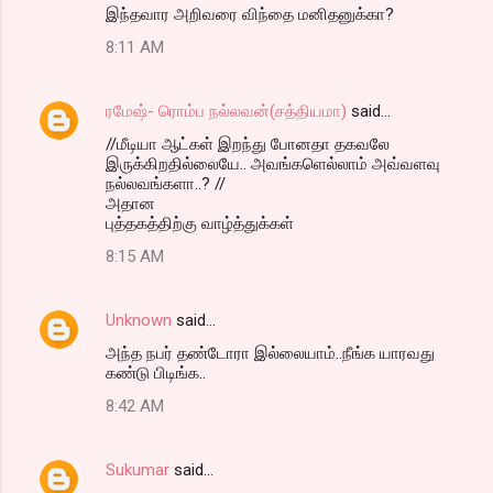
இந்தவார அறிவரை விந்தை மனிதனுக்கா?
8:11 AM
ரமேஷ்- ரொம்ப நல்லவன்(சத்தியமா)
said…
//மீடியா ஆட்கள் இறந்து போனதா தகவலே
இருக்கிறதில்லையே.. அவங்களெல்லாம் அவ்வளவு
நல்லவங்களா..? //
அதான
புத்தகத்திற்கு வாழ்த்துக்கள்
8:15 AM
Unknown
said…
அந்த நபர் தண்டோரா இல்லையாம்..நீங்க யாரவது
கண்டு பிடிங்க..
8:42 AM
Sukumar
said…