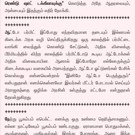
ரெண்டு ஷாட் டக்கீலாவுக்கு”
கொடுத்த அதே ஆதரவையும்,
அன்பையும் இதற்கும் எதிர் நோக்கி..
++++++++++++++++++++++++++++++++++++++++++++++
+++++++++
ஆ
ட்டோ பர்மிட் இப்போது எந்தவிதமான தடையும் இல்லாமல்
கிடைக்க அரசு வழி செய்திருக்கிறது. ஒரு காலத்தில் பர்மிட்டை
வாங்கி வைத்துக் கொண்டு சேட்டுகள், அதிக விலைக்கு
பீரிமியத்தில் விற்ற காலத்தில் பர்மிட்டோடு கூடிய ஆட்டோக்கள்
அதிக விலையாயின. ஆனால் இப்போதோ எல்லோருக்கும்
கிடைக்ககூடிய வகையில் அமைந்ததும், ஆட்டோ ஓட்டுனர்கள் பேசிக்
கொள்வது என்னவென்றால் “இனிமே ஆட்டோ பெருத்துரும்”
என்பதுதான். எனக்கென்னவோ இவர்கள் மீட்டர் போடாமல் செய்யும்
அராஜகத்தை ஒழிக்க அரசின் உள்குத்து சட்டமோ என்றுதான்
தோன்றுகிறது.
++++++++++++++++++++++++++++++++++++++++++++++
++++++++
நே
ற்று பூகம்பம் எபெக்ட்.. எனக்கு ஒரு உண்மை தெரிஞ்சாகணும்..
எல்லா நாட்டிலேயும் பூகம்பம் உண்டாகுது.. ஏராளமான பொதுமக்கள்,
குழந்தைகள், முதியவர்கள் இறந்து போறாங்க.. ஆனா இந்த