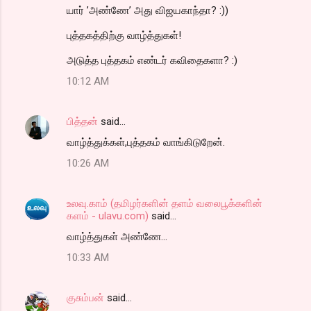
யார் ’அண்ணே’ அது விஜயகாந்தா? :))
புத்தகத்திற்கு வாழ்த்துகள்!
அடுத்த புத்தகம் எண்டர் கவிதைகளா? :)
10:12 AM
பித்தன்
said…
வாழ்த்துக்கள்,புத்தகம் வாங்கிடுறேன்.
10:26 AM
உலவு.காம் (தமிழர்களின் தளம் வலைபூக்களின்
களம் - ulavu.com)
said…
வாழ்த்துகள் அண்ணே...
10:33 AM
குசும்பன்
said…