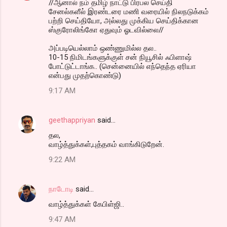
//ஆனால் நம் தமிழ் நாட்டு பிரபல செய்தி
சேனல்களீல் இரண்டரை மணி வரையில் நிலநடுக்கம்
பற்றி செய்தியோ, அல்லது முக்கிய செய்திக்கான
ஸ்குரோலிங்கோ ஏதுவும் ஓடவில்லை//
அப்படியெல்லாம் ஒண்ணுமில்ல தல..
10-15 நிமிடங்களுக்குள் சன் நியூசில் ஃபிளாஷ்
போட்டுட்டாங்க.. (சென்னையில் எந்தெந்த ஏரியா
என்பது முதற்கொண்டு)
9:17 AM
geethappriyan
said…
தல,
வாழ்த்துக்கள்,புத்தகம் வாங்கிடுறேன்.
9:22 AM
நாடோடி
said…
வாழ்த்துக்க‌ள் கேபிள்ஜி..
9:47 AM