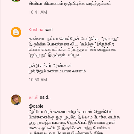
சினிமா வியாபாரம் சூடுபிடிக்க வாழ்த்துக்கள்
10:41 AM
Krishna
said…
கண்ணா.. நல்லா சொல்றேன் கேட்டுக்க.. “கும்ம்னு”
இருக்கிற பொண்ணை விட, “கம்ம்னு” இருக்கிற
பொண்ணை கட்டிக்க அப்பத்தான் உன் வாழ்க்கை
“ஜம்முனு” இருக்கும்.. எப்பூடீ..
நன்றி சங்கர் அண்ணன்
முற்றிலும் உண்மையான வசனம்
10:50 AM
கா.கி
said…
@cable
ஆட்டோ பிரச்சனைய விடுங்க பாஸ். ஹெல்மெட்
பிரச்சனைக்கு ஒரு முடிவே இல்லாம போச்சு. கடந்த
ஒரு நாலஞ்சு மாசமா, ஹெல்மெட் இல்லாமா தான்
வண்டி ஓட்டிகிட்டு இருக்கேன். எந்த போலிசும்
புடிக்கலை. ஒரு வேளை பிடிச்சாலும், நீங்க