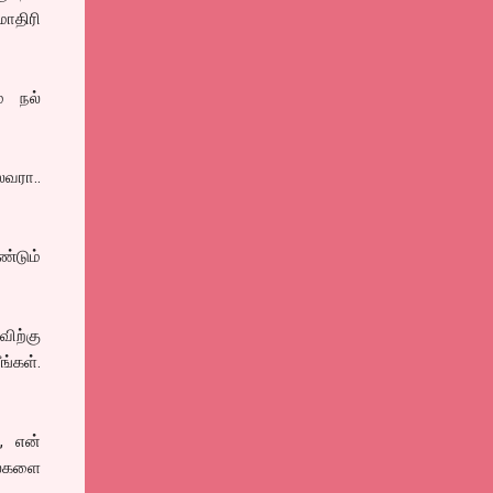
மாதிரி
் நல்
வரா..
ண்டும்
ிற்கு
ங்கள்.
, என்
ல்களை