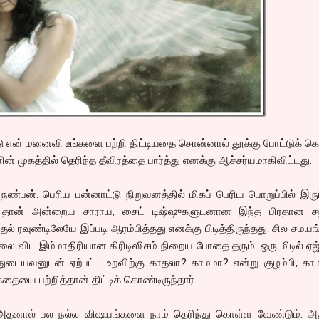
டு என் மனைவி உங்களை பற்றி திட்டியதை சொன்னால் தூக்கு போட்டுக் 
ின் முகத்தில் தெரிந்த தீவிரத்தை பார்த்து எனக்கு ஆச்சர்யமாகிவிட்டது.
்பன். பெரிய பன்னாட்டு நிறுவனத்தில் மிகப் பெரிய பொறுப்பில் இருப
தான் அன்றைய சாராய, சைட் டிஷ்ஷுகளுடனான இந்த பிரதான சந்த
முதல் ரவுண்டிலேயே இப்படி ஆரம்பித்தது எனக்கு பிடித்திருந்தது. சில சமயங
 விட இம்மாதிரியான கிரிடிஸிசம் நிறைய போதை தரும். ஒரு மிடில் ஏஜ
யவனுடன் ஏற்பட்ட உறவிற்கு காதலா? காமமா? என்று குழம்பி, காமத
கதையை பற்றித்தான் திட்டிக் கொண்டிருந்தார்.
 அதனால் பல நல்ல விஷயங்களை நாம் தெரிந்து கொள்ள வேண்டும். அத