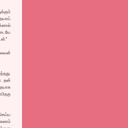
்கும்
ையாய்
்னால்
ிடையே
ன்.”
்லவன்
ந்தது.
. தன்
தையாக
பிறகு
ெய்ய
கலாம்