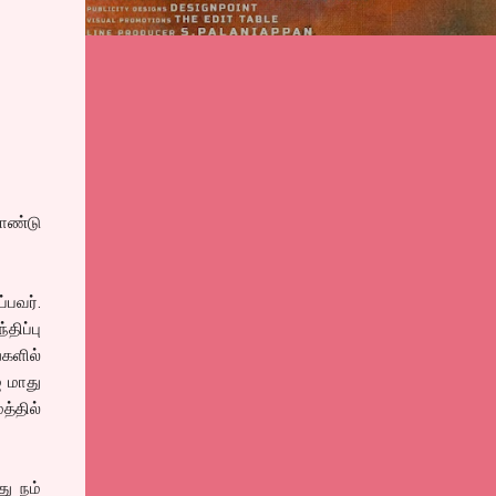
கொண்டு
்பவர்.
ிப்பு
்களில்
் மாது
்தில்
ு நம்