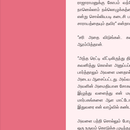
ராஜாராமனுக்கு கோபம் வந்
நானெல்லாம் நல்லொழுக்கத்த
என்று சொல்லியபடி கடைசி பஃ
சாராயத்தையும் தவிர” என்றா
“சரி அதை விடுங்கள்.. க
ஆரம்பித்தான்.
“அந்த ரெட்டி வீட்டிலிருந்த
கவனித்து கொள்ள அனுப்பப
பார்த்தாலும் அவளை மனதால
அடைய ஆசைப்பட்டது. அவ்வளவு
அவளின் அமைதியான சோகம் த
இழுத்து வளைத்து என் மட
மார்பகங்களை ஆள மாட்டோமா
இதுவரை என் வாழ்வில் கண்
அவளை பற்றி சொல்லும் போத
ஒரு உருவம் கொடுக்க முடிந்தத