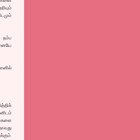
என்னை
ியும்
டமும்
 நம்ப
மனையே
போனில்
்திக்
னிடம்
வைகளை
ஏதாவது
்கும்.