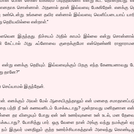
ிதமான போன் செக்ஸ் வக்கிரம் பிடித்தவனோ என்று கூட தோன்றியது. 
 போனதாக சொன்னாள். அதனால் தான் இவ்வளவு பேசுகிறேன். எனக்கு தெர
்பு உண்டென்று. உங்களை தவிர என்னால் இவ்வளவு வெளிப்படையாய் யாரி
று தெரியவில்லை என்றாள்.”
ளவென இருந்தது. நிச்சயம் அதில் காமம் இல்லை என்று சொன்னால்
ள்வி கேட்டால் அது ஃப்ளோவை குறைக்குமோ என்றெண்ணி ராஜாரா
ள் என்று எனக்கு தெரியும். இவ்வளவுக்கும் பிறகு எந்த கேணயனாவது 
்று தானே?”
ன் செய்யாமல் இருந்தேன்.
ன். எனக்கும் அவள் மேல் ஆசையிருந்தாலும் என் மனதை சமாதானப்படுத
ை பற்றி நீ உன் கணவனிடம் பேசக்கூடாது? மூன்றாவது மனிதனான என்
 உன்னை தர விழையும் போது ஏன் உன் உணர்வுகளை உன் உடல், மன தே
கக்கூடாது?. யோசித்து பார். ஒரு வேளை நான் அங்கு வந்து நமக்குள் 
 நம் இருவர் மனதிலும் குற்ற உணர்ச்சியாகத்தான் அலைந்து கொண்டிருக