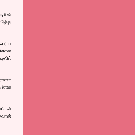
ரூமின்
ுத்து
பெரிய
ிக்கான
ுஸில்
ாரனாக
 துரோக
ங்கள்
ுவான்