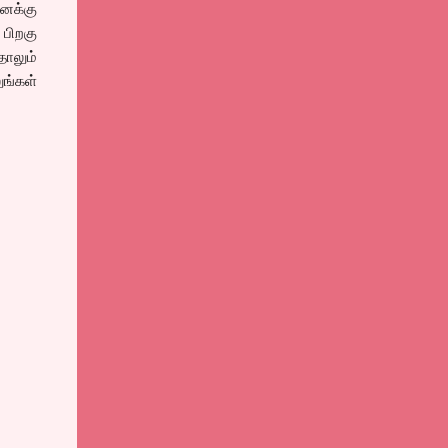
னக்கு
பிறகு
ாலும்
ங்கள்