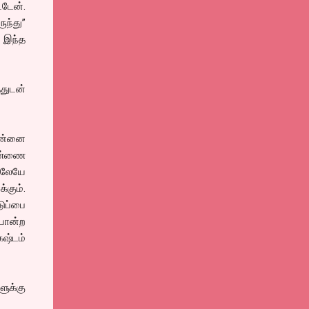
டேன்.
ுந்து”
. இந்த
துடன்
 என்னை
ெண்ணை
ிலேயே
்கும்.
ுப்பை
போன்ற
ஷ்டம்
ுக்கு