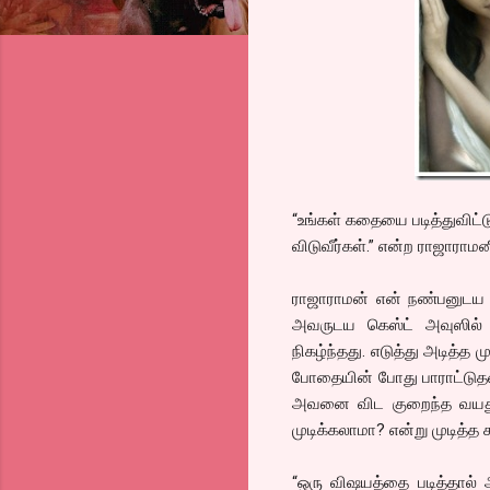
“உங்கள் கதையை படித்துவிட்
விடுவீர்கள்.” என்ற ராஜாராமன
ராஜாராமன் என் நண்பனுடய நண
அவருடய கெஸ்ட் அவுஸில் 
நிகழ்ந்தது. எடுத்து அடித்த 
போதையின் போது பாராட்டுதலை
அவனை விட குறைந்த வயதுடை
முடிக்கலாமா? என்று முடித்த 
“ஒரு விஷயத்தை படித்தால்