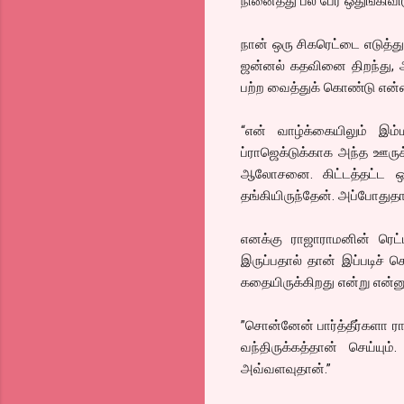
நினைத்து பல பேர் ஒதுங்கிவிட
நான் ஒரு சிகரெட்டை எடுத்த
ஜன்னல் கதவினை திறந்து, 
பற்ற வைத்துக் கொண்டு என்னர
“என் வாழ்க்கையிலும் இம்
ப்ராஜெக்டுக்காக அந்த ஊருக
ஆலோசனை. கிட்டத்தட்ட ஒர
தங்கியிருந்தேன். அப்போது
எனக்கு ராஜாராமனின் ரெட
இருப்பதால் தான் இப்படிச் 
கதையிருக்கிறது என்று என்னு
”சொன்னேன் பார்த்தீர்களா 
வந்திருக்கத்தான் செய்ய
அவ்வளவுதான்.”