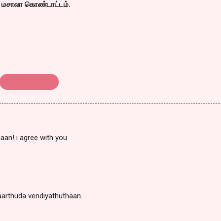
ி மசாலா கொண்டாட்டம்.
திரை விமர்ச்னம்
…
haan! i agree with you
aarthuda vendiyathuthaan.