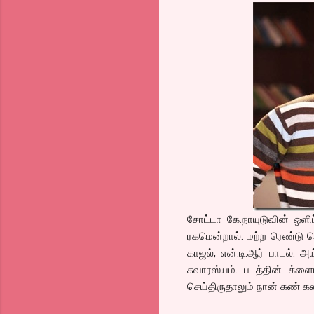
சோட்டா கே.நாயுடுவின் ஒளி
ரகமென்றால். மற்ற ரெண்டு செ
காஜல், என்.டி.ஆர் பாடல்
சுவாரஸ்யம். படத்தின் க்
செய்திருதாலும் நான் கண் கலங்க