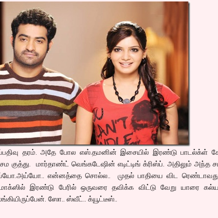
ப்பதிவு தரம். அதே போல எஸ்.தமனின் இசையில் இரண்டு பாடல்க்ள் கேட
ம குத்து. மார்தாண்ட் வெங்கடேஷின் எடிட்டிங் க்ரிஸ்ப். அதிலும் அந்த ச
. அய்யோ.அய்யோ.. என்னத்தை சொல்ல.. முதல் பாதியை விட ரெண்டாவது
ளைமாக்ஸில் இரண்டு பேரில் ஒருவரை தவிக்க விட்டு வேறு யாரை கல்
ியிருப்பேன். ஸோ.. ஸ்வீட்.. க்யூட்டீஸ்..