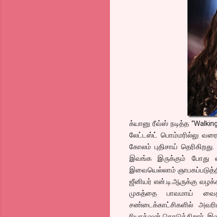
க்யானு ரீவ்ஸ் நடித்த “Walki
லேட்டஸ்ட் பொம்மரில்லு வரை
கோலம் புதிசாய் தெரிகிறது
இவங்க இருக்கும் போது எ
இவையெல்லாம் ஞாபகப்படுத்த
ஜீனியர் என்.டி.ஆருக்கு வழ
முகத்தை பாவமாய் வைத்
சண்டைக்காட்சிகளில் அவர
ரியாக்‌ஷன் கொடுக்கிறார். இ