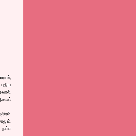
ரராவ்,
 புதிய
வால்.
ஆனால்
திரம்.
லும்.
 நல்ல