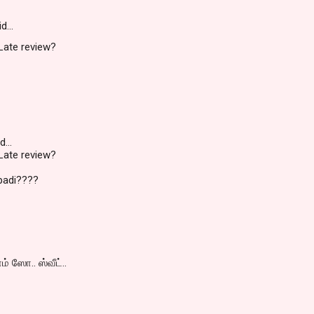
id…
ate review?
...
ate review?
ppadi????
் ஸோ.. ஸ்வீட்..