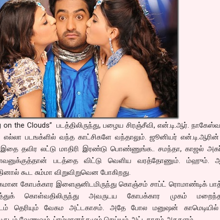
ng on the Clouds” படத்திலிருந்து, பழைய சிரஞ்சீவி, என்.டி.ஆர். நாகேஸ்வ
 எல்லா படஙக்ளில் வந்த காட்சிகளே வந்தாலும். ஜூனியர் என்.டி.ஆரின்
. இதை தவிர லட்டு மாதிரி இரண்டு பொண்ணுங்க.. சமந்தா, காஜல் அகர்
வனுக்குத்தான் படத்தை விட்டு வெளிய வரத்தோணும். ம்ஹும். 
ினால் கூட சும்மா விறுவிறுவென போகிறது.
க்கமான கோபக்கார இளைஞனிடமிருந்து கொஞ்சம் சாப்ட் ரொமாண்டிக் பாத்
துக் கொள்வதிலிருந்து அவருடய கோபக்கார முகம் மறைந்தா
ிடம் தெரியும் வேகம அட்டகாசம். அதே போல மனுஷன் காமெடியில்
வருடம் வேணுவும், ப்ரம்மானந்தமும் செய்யும் அட்டகாசம் அதகளம்.