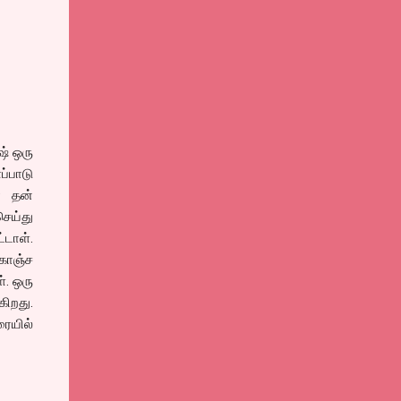
் ஒரு
ப்பாடு
ா தன்
செய்து
்டாள்.
கொஞ்ச
். ஒரு
கிறது.
ையில்