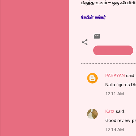
பிருந்தாவனம் – ஒரு ஃபேமில
கேபிள் சங்கர்
telugu film review
PARAYAN
said
C
Nalla figures D
o
12:11 AM
m
m
Katz
said…
e
Good review. p
n
t
12:14 AM