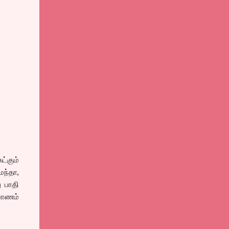
்கும்
மந்தா,
 பாதி
யாணம்