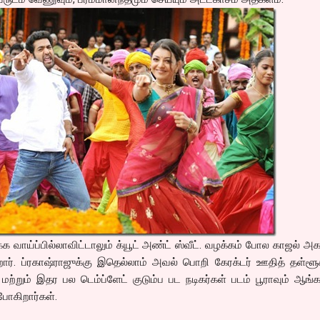
்க வாய்ப்பில்லாவிட்டாலும் க்யூட் அண்ட் ஸ்வீட். வழக்கம் போல காஜல் அக
 ப்ரகாஷ்ராஜுக்கு இதெல்லாம் அவல் பொறி கேரக்டர் ஊதித் தள்ளூகி
மற்றும் இதர பல டெம்ப்ளேட் குடும்ப பட நடிகர்கள் படம் பூராவும் ஆங்
போகிறார்கள்.