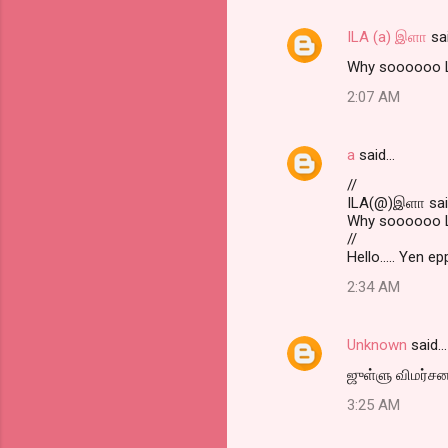
s
ILA (a) இளா
sa
Why soooooo L
2:07 AM
a
said…
//
ILA(@)இளா said
Why soooooo L
//
Hello..... Yen e
2:34 AM
Unknown
said…
ஜுள்ளு விமர்சனம
3:25 AM