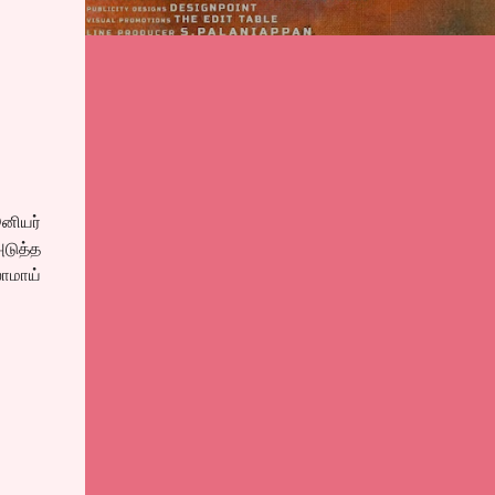
னியர்
அடுத்த
ாமாய்