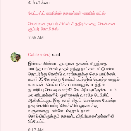
கிங் விஸ்வா
லேட்டஸ்ட் காமிக்ஸ் தகவல்கள்-காமிக் கட்ஸ்
சென்னை சூப்பர் கிங்ஸ் சித்திரக்கதை-சென்னை
சூப்பர் கோமிக்ஸ்
7:55 AM
Cable சங்கர்
said…
இல்லை விஸ்வா.. தவறான தகவல். சிறுத்தை
பாய்ந்த பாய்ச்சல் முதல் ஐந்து நாட்கள் மட்டுமல்ல..
தொடர்ந்து ரெண்டு வாரங்களுக்கு செம பாய்ச்சல்.
சுமார்.35 கே என்று கேள்வி படத்தின் மொத்த வசூல்.
காவலன்.. மெல்ல பிக்கப்பானாலும், படத்தில்
தயாரிப்பு செலவு சுமார்42 கே. அப்படியிருக்க.. படம்
பல ஏரியாக்களில் மூன்றாவத் வாரமே டெபிசிட்
ஆகிவிட்டது.. இது தான் நிஜம். சென்னை போன்ற
நகரங்களில் மல்டிப்ளெக்ஸில் ஓரளவுக்கு
வசூலானது.. உள்ளே.. ம்ஹும். நான்
சொல்லியிருக்கும் தகவல்.. விநியோகஸ்தர்களின்
ரிப்போர்ட்..
8:17 AM