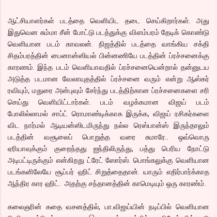
ஆட்சியாளர்கள் படத்தை வெளியிட தடை செய்கிறார்கள். அது
இதுவென சும்மா சீன் போட்டு படத்துக்கு விளம்பரம் தேடிக் கொண்டு
வெளியான படம் காவலன். நிஜத்தில் படத்தை வாங்கிய சக்தி
சிதம்பரத்தின் பைனான்ஸியல் பின்னணியே படத்தின் ப்ரச்சனைக்கு
காரணம். இந்த படம் வெளியாவதில் ப்ரச்சனையென்றால் தன்னுடய
அடுத்த படமான வேலாயுதத்தில் ப்ரச்சனை வரும் என்று ஆஸ்கர்
ரவியும், மதுரை அன்புவும் சேர்ந்து படத்திற்கான ப்ரச்சனைகளை சரி
செய்து வெளியிட்டார்கள். படம் வழக்கமான விஜய் படம்
போலில்லாமல் சாப்ட் ரொமாண்டிக்காக இருக்க, விஜய் ரசிகர்களை
விட நார்மல் ஆடியன்ஸிடமிருந்து நல்ல ரெஸ்பான்ஸ் இருந்தாலும்
படத்தின் வசூலைப் பொறுத்த வரை சுமாரே.. ஒவ்வொரு
ஏரியாவுக்கும் குறைந்தது ஐந்திலிருந்து, பத்து பெரிய நோட்டு
அடிபட்டிருக்கும் என்கிறது ட்ரேட் ஸோர்ஸ். பொங்கலுக்கு வெளியான
படங்களிலேயே சூப்பர் ஹிட் சிறுத்தைதான். யாரும் எதிர்பார்க்காத
ஆந்திர கார ஹிட். அதற்கு சந்தானத்தின் காமெடியும் ஒரு காரண்ம்.
கலைஞரின் கதை வசனத்தில், பா.விஜய்யின் நடிப்பில் வெளியான