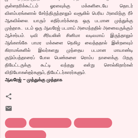
குள்ளநரிக்கூட்டம் ஓரளவுக்கு மக்களிடையே தொடர்
விளம்பரங்களால் சேர்ந்திருந்தாலும் வசூலில் பெரிய அளவிற்கு ரீச்
ஆகவில்லை. யாரும் எதிர்பார்க்காத ஒரு படமான முத்துக்கு
முத்தாக.. படம் ஒரு ஆவரேஜ் படமாய் அமைந்ததில் அனைவருக்கும்
ஆச்சர்யம். டிவி சீரியலின் சினிமா வடிவமாய் இருந்தாலும்
ஆங்காங்கே பாமர மக்களை நெகிழ வைத்ததால் இன்றளவும்
கிராமங்களில் இவர்களது முந்தைய படமான மாயாண்டி
குடும்பத்தாரைப் போல பெண்களை ரொம்ப நாளைக்கு பிறகு
தியேட்டருக்கு கூட்டி வந்தது என்று சொல்கிறார்கள்
விநியோகஸ்தர்களும், தியேட்டர்காரர்களும்.
ஆவரேஜ் – முத்துக்கு முத்தாக
quaterly
tamil cinema 2011
காலாண்டு ரிசல்ட்
தமிழ் ச்னிமா 2011