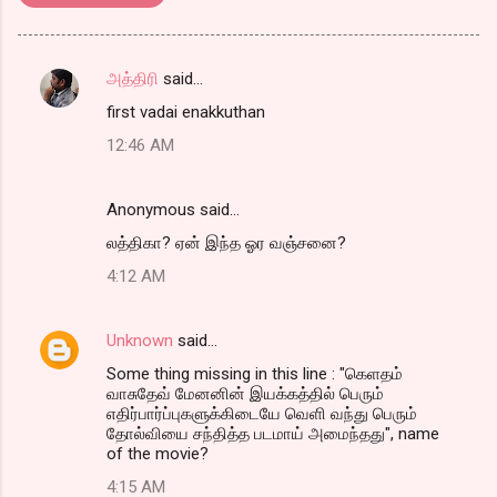
அத்திரி
said…
C
first vadai enakkuthan
o
12:46 AM
m
m
Anonymous said…
e
லத்திகா? ஏன் இந்த ஓர வஞ்சனை?
n
t
4:12 AM
s
Unknown
said…
Some thing missing in this line : "கெளதம்
வாசுதேவ் மேனனின் இயக்கத்தில் பெரும்
எதிர்பார்ப்புகளுக்கிடையே வெளி வந்து பெரும்
தோல்வியை சந்தித்த படமாய் அமைந்தது", name
of the movie?
4:15 AM