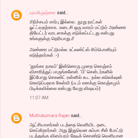
யுவகிருஷ்ணா
said…
//நிச்சயம் சார்பு இல்லை.. நூறு நாட்கள்
ஓட்ட்வதற்காக.. கடைசி ஒரு வாரம் மட்டும் அண்ணா
தியேட்டர் வாடகைக்கு எடுக்கப்பட்டது என்பது
உங்களுக்கு தெரியாது.//
அண்ணா மட்டுமல்ல. உட்லண்ட்ஸ் சிம்பொனியும்
எடுத்தார்கள் :-)
‘தூங்கா நகரம்’ இன்னொரு முறை கொஞ்சம்
விசாரித்துப் பாருங்களேன். ‘பி’ சென்டர்களில்
இப்போது செகண்ட் ரன்னில் கூட நல்ல கலெக்‌ஷன்
கொடுப்பதாக கேள்வி (படம் எனக்கு கொஞ்சமும்
பிடிக்கவில்லை என்பது வேறு விஷயம்)
11:07 AM
Muthukumara Rajan
said…
ஆட்சியாளர்கள் படத்தை வெளியிட தடை
செய்கிறார்கள். அது இதுவென சும்மா சீன் போட்டு
படத்துக்கு விளம்பரம் தேடிக் கொண்டு வெளியான