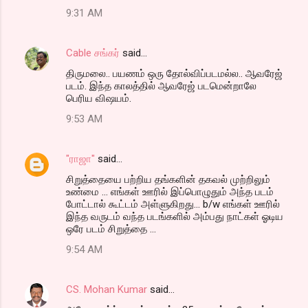
9:31 AM
Cable சங்கர்
said…
திருமலை.. பயணம் ஒரு தோல்விப்படமல்ல.. ஆவரேஜ்
படம். இந்த காலத்தில் ஆவரேஜ் படமென்றாலே
பெரிய விஷயம்.
9:53 AM
"ராஜா"
said…
சிறுத்தையை பற்றிய தங்களின் தகவல் முற்றிலும்
உண்மை ... எங்கள் ஊரில் இப்பொழுதும் அந்த படம்
போட்டால் கூட்டம் அள்ளுகிறது... b/w எங்கள் ஊரில்
இந்த வருடம் வந்த படங்களில் அம்பது நாட்கள் ஓடிய
ஒரே படம் சிறுத்தை ...
9:54 AM
CS. Mohan Kumar
said…