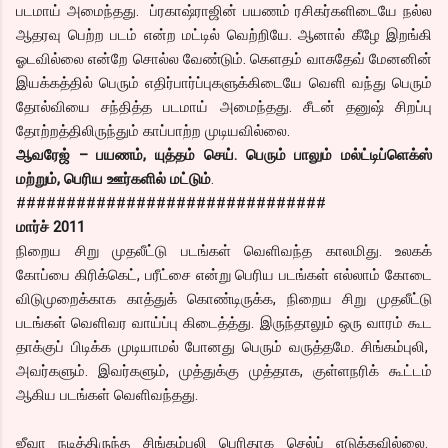
படமாய் அமைந்தது. ப்ரகாஷ்ராஜின் பயணம் ரசிகர்களிடையே நல்ல
ஆதரவு பெற்ற படம் என்ற மட்டில் வெற்றியே. ஆனால் கீழே இறங்கி
ஓடவில்லை என்றே சொல்ல வேண்டும். கெளதம் வாசுதேவ் மேனனின்
இயக்கத்தில் பெரும் எதிர்பார்ப்புகளுக்கிடையே வெளி வந்து பெரும்
தோல்வியை சந்தித்த படமாய் அமைந்தது. சீடன் தனுஷ் சிறப்பு
தோற்றத்திலிருந்தும் காப்பாற்ற முடியவில்லை.
ஆவரேஜ் – பயணம், யுத்தம் செய். பெரும் பாலும் மல்ட்டிப்ளெக்ஸ்
மற்றும், பெரிய ஊர்களில் மட்டும்
.
###############################
மார்ச் 2011
நிறைய சிறு முதலீட்டு படங்கள் வெளிவந்த காலமிது. உலகக்
கோப்பை கிரிக்கெட், பரீட்சை என்று பெரிய படங்கள் எல்லாம் கோடை
விடுமுறைக்காக காத்துக் கொண்டிருக்க, நிறைய சிறு முதலீட்டு
படங்கள் வெளிவர வாய்ப்பு கிடைத்த்து. இருந்தாலும் ஒரு வாரம் கூட
தாக்குப் பிடிக்க முடியாமல் போனது பெரும் வருத்தமே. சிங்கம்புலி,
அவர்களும். இவர்களும், முத்துக்கு முத்தாக, குள்ளநரிக் கூட்டம்
ஆகிய படங்கள் வெளிவந்தது.
ஜீவா நடித்திருந்த சிங்கம்புலி பெரிதாக செல்ப் எடுக்கவில்லை.