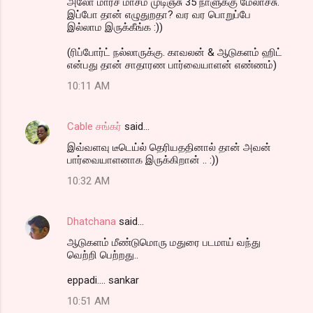
அலோ மார்ச் மாசம் முடிஞ்சு 35 நாளுக்கு மேலாச்சு.
இப்போ தான் எழுதுறதா? வர வர பொறுப்பே
இல்லாம இருக்கீங்க :))
(ரிப்போர்ட் நல்லாருக்கு. காவலன் & ஆடுகளம் ஹிட்
என்பது தான் சாதாரண பார்வையாளன் எண்ணம்)
10:11 AM
Cable சங்கர்
said…
இவ்வளவு டீடெய்ல் தெரியததினால் தான் அவன்
பார்வையாளனாக இருக்கிறான் .. :))
10:32 AM
Dhatchana
said…
ஆடுகளம் மீண்டுமொரு மதுரை படமாய் வந்து
வெற்றி பெற்றது..
eppadi.... sankar
10:51 AM