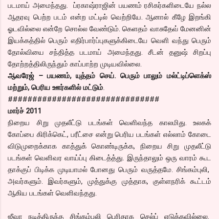
படமாய் அமைந்தது. ப்ரகாஷ்ராஜின் பயணம் ரசிகர்களிடையே நல்ல
ஆதரவு பெற்ற படம் என்ற மட்டில் வெற்றியே. ஆனால் கீழே இறங்கி
ஓடவில்லை என்றே சொல்ல வேண்டும். கெளதம் வாசுதேவ் மேனனின்
இயக்கத்தில் பெரும் எதிர்பார்ப்புகளுக்கிடையே வெளி வந்து பெரும்
தோல்வியை சந்தித்த படமாய் அமைந்தது. சீடன் தனுஷ் சிறப்பு
தோற்றத்திலிருந்தும் காப்பாற்ற முடியவில்லை.
ஆவரேஜ் – பயணம், யுத்தம் செய். பெரும் பாலும் மல்ட்டிப்ளெக்ஸ்
மற்றும், பெரிய ஊர்களில் மட்டும்
.
###############################
மார்ச் 2011
நிறைய சிறு முதலீட்டு படங்கள் வெளிவந்த காலமிது. உலகக்
கோப்பை கிரிக்கெட், பரீட்சை என்று பெரிய படங்கள் எல்லாம் கோடை
விடுமுறைக்காக காத்துக் கொண்டிருக்க, நிறைய சிறு முதலீட்டு
படங்கள் வெளிவர வாய்ப்பு கிடைத்த்து. இருந்தாலும் ஒரு வாரம் கூட
தாக்குப் பிடிக்க முடியாமல் போனது பெரும் வருத்தமே. சிங்கம்புலி,
அவர்களும். இவர்களும், முத்துக்கு முத்தாக, குள்ளநரிக் கூட்டம்
ஆகிய படங்கள் வெளிவந்தது.
ஜீவா நடித்திருந்த சிங்கம்புலி பெரிதாக செல்ப் எடுக்கவில்லை.