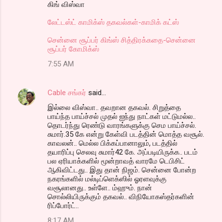
கிங் விஸ்வா
லேட்டஸ்ட் காமிக்ஸ் தகவல்கள்-காமிக் கட்ஸ்
சென்னை சூப்பர் கிங்ஸ் சித்திரக்கதை-சென்னை
சூப்பர் கோமிக்ஸ்
7:55 AM
Cable சங்கர்
said…
இல்லை விஸ்வா.. தவறான தகவல். சிறுத்தை
பாய்ந்த பாய்ச்சல் முதல் ஐந்து நாட்கள் மட்டுமல்ல..
தொடர்ந்து ரெண்டு வாரங்களுக்கு செம பாய்ச்சல்.
சுமார்.35 கே என்று கேள்வி படத்தின் மொத்த வசூல்.
காவலன்.. மெல்ல பிக்கப்பானாலும், படத்தில்
தயாரிப்பு செலவு சுமார்42 கே. அப்படியிருக்க.. படம்
பல ஏரியாக்களில் மூன்றாவத் வாரமே டெபிசிட்
ஆகிவிட்டது.. இது தான் நிஜம். சென்னை போன்ற
நகரங்களில் மல்டிப்ளெக்ஸில் ஓரளவுக்கு
வசூலானது.. உள்ளே.. ம்ஹும். நான்
சொல்லியிருக்கும் தகவல்.. விநியோகஸ்தர்களின்
ரிப்போர்ட்..
8:17 AM