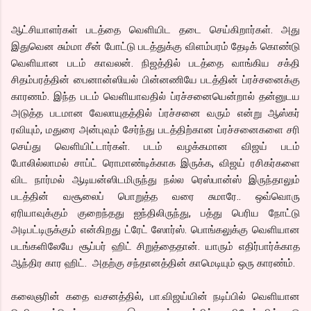
ஆட்சியாளர்கள் படத்தை வெளியிட தடை செய்கிறார்கள். அது
இதுவென சும்மா சீன் போட்டு படத்துக்கு விளம்பரம் தேடிக் கொண்டு
வெளியான படம் காவலன். நிஜத்தில் படத்தை வாங்கிய சக்தி
சிதம்பரத்தின் பைனான்ஸியல் பின்னணியே படத்தின் ப்ரச்சனைக்கு
காரணம். இந்த படம் வெளியாவதில் ப்ரச்சனையென்றால் தன்னுடய
அடுத்த படமான வேலாயுதத்தில் ப்ரச்சனை வரும் என்று ஆஸ்கர்
ரவியும், மதுரை அன்புவும் சேர்ந்து படத்திற்கான ப்ரச்சனைகளை சரி
செய்து வெளியிட்டார்கள். படம் வழக்கமான விஜய் படம்
போலில்லாமல் சாப்ட் ரொமாண்டிக்காக இருக்க, விஜய் ரசிகர்களை
விட நார்மல் ஆடியன்ஸிடமிருந்து நல்ல ரெஸ்பான்ஸ் இருந்தாலும்
படத்தின் வசூலைப் பொறுத்த வரை சுமாரே.. ஒவ்வொரு
ஏரியாவுக்கும் குறைந்தது ஐந்திலிருந்து, பத்து பெரிய நோட்டு
அடிபட்டிருக்கும் என்கிறது ட்ரேட் ஸோர்ஸ். பொங்கலுக்கு வெளியான
படங்களிலேயே சூப்பர் ஹிட் சிறுத்தைதான். யாரும் எதிர்பார்க்காத
ஆந்திர கார ஹிட். அதற்கு சந்தானத்தின் காமெடியும் ஒரு காரண்ம்.
கலைஞரின் கதை வசனத்தில், பா.விஜய்யின் நடிப்பில் வெளியான