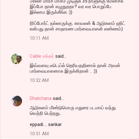
அலோ மார்ச் மாசம் முடிஞ்சு 35 நாளுக்கு மேலாச்சு.
இப்போ தான் எழுதுறதா? வர வர பொறுப்பே
இல்லாம இருக்கீங்க :))
(ரிப்போர்ட் நல்லாருக்கு. காவலன் & ஆடுகளம் ஹிட்
என்பது தான் சாதாரண பார்வையாளன் எண்ணம்)
10:11 AM
Cable சங்கர்
said…
இவ்வளவு டீடெய்ல் தெரியததினால் தான் அவன்
பார்வையாளனாக இருக்கிறான் .. :))
10:32 AM
Dhatchana
said…
ஆடுகளம் மீண்டுமொரு மதுரை படமாய் வந்து
வெற்றி பெற்றது..
eppadi.... sankar
10:51 AM