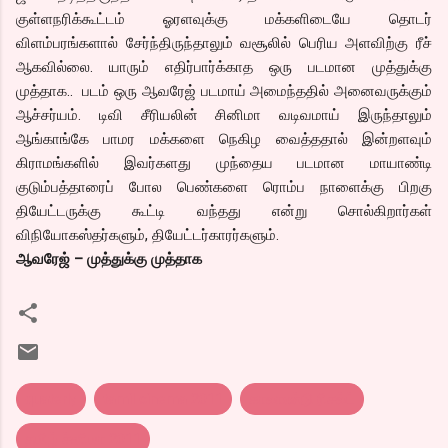
குள்ளநரிக்கூட்டம் ஓரளவுக்கு மக்களிடையே தொடர்
விளம்பரங்களால் சேர்ந்திருந்தாலும் வசூலில் பெரிய அளவிற்கு ரீச்
ஆகவில்லை. யாரும் எதிர்பார்க்காத ஒரு படமான முத்துக்கு
முத்தாக.. படம் ஒரு ஆவரேஜ் படமாய் அமைந்ததில் அனைவருக்கும்
ஆச்சர்யம். டிவி சீரியலின் சினிமா வடிவமாய் இருந்தாலும்
ஆங்காங்கே பாமர மக்களை நெகிழ வைத்ததால் இன்றளவும்
கிராமங்களில் இவர்களது முந்தைய படமான மாயாண்டி
குடும்பத்தாரைப் போல பெண்களை ரொம்ப நாளைக்கு பிறகு
தியேட்டருக்கு கூட்டி வந்தது என்று சொல்கிறார்கள்
விநியோகஸ்தர்களும், தியேட்டர்காரர்களும்.
ஆவரேஜ் – முத்துக்கு முத்தாக
quaterly
tamil cinema 2011
காலாண்டு ரிசல்ட்
தமிழ் ச்னிமா 2011