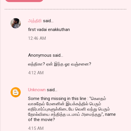
அத்திரி
said…
C
first vadai enakkuthan
o
12:46 AM
m
m
Anonymous said…
e
லத்திகா? ஏன் இந்த ஓர வஞ்சனை?
n
t
4:12 AM
s
Unknown
said…
Some thing missing in this line : "கெளதம்
வாசுதேவ் மேனனின் இயக்கத்தில் பெரும்
எதிர்பார்ப்புகளுக்கிடையே வெளி வந்து பெரும்
தோல்வியை சந்தித்த படமாய் அமைந்தது", name
of the movie?
4:15 AM