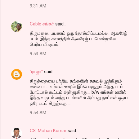
9:31 AM
Cable சங்கர்
said…
திருமலை.. பயணம் ஒரு தோல்விப்படமல்ல.. ஆவரேஜ்
படம். இந்த காலத்தில் ஆவரேஜ் படமென்றாலே
பெரிய விஷயம்.
9:53 AM
"ராஜா"
said…
சிறுத்தையை பற்றிய தங்களின் தகவல் முற்றிலும்
உண்மை ... எங்கள் ஊரில் இப்பொழுதும் அந்த படம்
போட்டால் கூட்டம் அள்ளுகிறது... b/w எங்கள் ஊரில்
இந்த வருடம் வந்த படங்களில் அம்பது நாட்கள் ஓடிய
ஒரே படம் சிறுத்தை ...
9:54 AM
CS. Mohan Kumar
said…