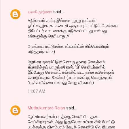
யுவகிருஷ்ணா
said…
//நிச்சயம் சார்பு இல்லை.. நூறு நாட்கள்
ஓட்ட்வதற்காக.. கடைசி ஒரு வாரம் மட்டும் அண்ணா
தியேட்டர் வாடகைக்கு எடுக்கப்பட்டது என்பது
உங்களுக்கு தெரியாது.//
அண்ணா மட்டுமல்ல. உட்லண்ட்ஸ் சிம்பொனியும்
எடுத்தார்கள் :-)
‘தூங்கா நகரம்’ இன்னொரு முறை கொஞ்சம்
விசாரித்துப் பாருங்களேன். ‘பி’ சென்டர்களில்
இப்போது செகண்ட் ரன்னில் கூட நல்ல கலெக்‌ஷன்
கொடுப்பதாக கேள்வி (படம் எனக்கு கொஞ்சமும்
பிடிக்கவில்லை என்பது வேறு விஷயம்)
11:07 AM
Muthukumara Rajan
said…
ஆட்சியாளர்கள் படத்தை வெளியிட தடை
செய்கிறார்கள். அது இதுவென சும்மா சீன் போட்டு
படத்துக்கு விளம்பரம் தேடிக் கொண்டு வெளியான