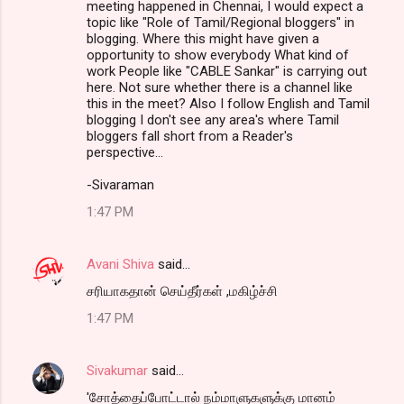
meeting happened in Chennai, I would expect a
topic like "Role of Tamil/Regional bloggers" in
blogging. Where this might have given a
opportunity to show everybody What kind of
work People like "CABLE Sankar" is carrying out
here. Not sure whether there is a channel like
this in the meet? Also I follow English and Tamil
blogging I don't see any area's where Tamil
bloggers fall short from a Reader's
perspective...
-Sivaraman
1:47 PM
Avani Shiva
said…
சரியாகதான் செய்தீர்கள் ,மகிழ்ச்சி
1:47 PM
Sivakumar
said…
'சோத்தைப்போட்டால் நம்மாளுகளுக்கு மானம்