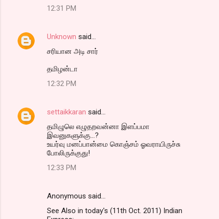
12:31 PM
Unknown
said…
சரியான அடி சார்
தமிழன்டா
12:32 PM
settaikkaran
said…
தமிழுலெ எழுதறவன்னா இளப்பமா
இவனுகளுக்கு...?
உயர்வு மனப்பான்மை கொஞ்சம் ஓவராயிருச்சு
போலிருக்குது!
12:33 PM
Anonymous said…
See Also in today's (11th Oct. 2011) Indian