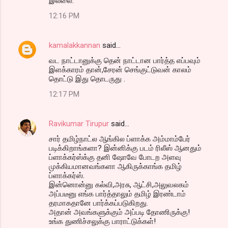
இல்லை.
12:16 PM
kamalakkannan
said…
வட நாட்டானுக்கு தென் நாட்டான பார்த்த எப்பவும்
இளக்காரம் தான்,சேரன் செங்குட்டுவன் காலம்
தொட்டு இது தொடருது .
12:17 PM
Ravikumar Tirupur
said…
சார் தமிழ்நாட்ல ஆங்கில ப்ளாக்க அம்மாம்பேர்
படிக்கிறாங்களா? இன்னிக்கு படம் ரிலீஸ் ஆனதும்
ப்ளாக்கர்ஸ்க்கு தனி ஷோவே போடற அளவு
முக்கியமானவங்களா ஆகிருக்காங்க தமிழ்
ப்ளாக்கர்ஸ்.
இன்னொன்னு கல்வி,அரசு, ஆட்சி,அலுவலகம்
அப்படீனு எங்க பார்த்தாலும் தமிழ் இரண்டாம்
தரமாகதானே பார்க்கப்படுகிறது.
அதான் அவங்களுக்கும் அப்படி தோணிருக்கு!
உங்க துணிச்சலுக்கு பாராட்டுக்கள்!