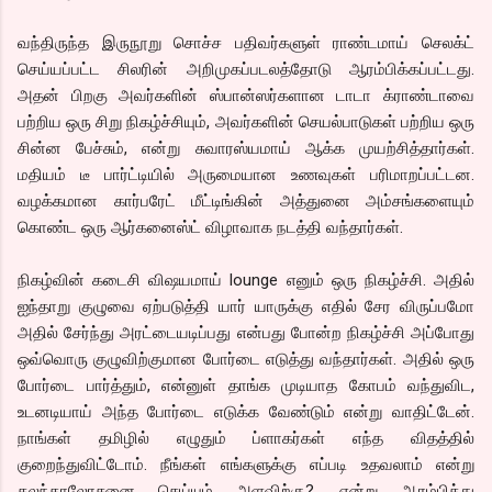
வந்திருந்த இருநூறு சொச்ச பதிவர்களுள் ராண்டமாய் செலக்ட்
செய்யப்பட்ட சிலரின் அறிமுகப்படலத்தோடு ஆரம்பிக்கப்பட்டது.
அதன் பிறகு அவர்களின் ஸ்பான்ஸர்களான டாடா க்ராண்டாவை
பற்றிய ஒரு சிறு நிகழ்ச்சியும், அவர்களின் செயல்பாடுகள் பற்றிய ஒரு
சின்ன பேச்சும், என்று சுவாரஸ்யமாய் ஆக்க முயற்சித்தார்கள்.
மதியம் டீ பார்ட்டியில் அருமையான உணவுகள் பரிமாறப்பட்டன.
வழக்கமான கார்பரேட் மீட்டிங்கின் அத்துனை அம்சங்களையும்
கொண்ட ஒரு ஆர்கனைஸ்ட் விழாவாக நடத்தி வந்தார்கள்.
நிகழ்வின் கடைசி விஷயமாய் lounge எனும் ஒரு நிகழ்ச்சி. அதில்
ஐந்தாறு குழுவை ஏற்படுத்தி யார் யாருக்கு எதில் சேர விருப்பமோ
அதில் சேர்ந்து அரட்டையடிப்பது என்பது போன்ற நிகழ்ச்சி அப்போது
ஒவ்வொரு குழுவிற்குமான போர்டை எடுத்து வந்தார்கள். அதில் ஒரு
போர்டை பார்த்தும், என்னுள் தாங்க முடியாத கோபம் வந்துவிட,
உடனடியாய் அந்த போர்டை எடுக்க வேண்டும் என்று வாதிட்டேன்.
நாங்கள் தமிழில் எழுதும் ப்ளாகர்கள் எந்த விதத்தில்
குறைந்துவிட்டோம். நீங்கள் எங்களுக்கு எப்படி உதவலாம் என்று
கலந்தாலோசனை செய்யும் அளவிற்கு?. என்று ஆரம்பித்து