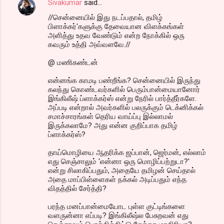
Sivakumar
said…
//சென்னையில் இது நடப்பதால், தமிழ்
பிளாக்கர்'களுக்கு தேவையான விளக்கங்கள்
அளித்து உதவ வேண்டும் என்ற நோக்கில் ஒரு
கவரும் உத்தி அவ்வளவே.//
@ மணிகண்டன்
என்னங்க காமடி பண்றீங்க? சென்னையில் இருந்து
கலந்து கொண்டவர்களில் பெரும்பான்மையானோர்
இங்கிலீஷ் ப்ளாக்கர்ஸ் என்று நேரில் பார்த்தீர்களே.
அப்படி என்றால் அவர்களில் பலருக்கும் டெக்னிக்கல்
சமாச்சாரங்கள் தெரிய வாய்ப்பு இல்லாமல்
இருக்கலாமே? அது என்ன குறிப்பாக தமிழ்
ப்ளாக்கர்ஸ்?
தாய்மொழியை ஆதரிக்க ஜப்பான், ஜெர்மன், எல்லாம்
எது செஞ்சாலும் 'என்னா ஒரு மொழிப்பற்றுடா?'
என்று சிலாகிப்பதும், அதையே தமிழன் செய்தால்
அதை மாப்பிள்ளைகள் நக்கல் அடிப்பதும் எந்த
விதத்தில் சேர்த்தி?
பரந்த மனப்பான்மையோட புள்ள குட்டிங்களை
வளருன்னா எப்படி? இங்கிலீஷ்ல பேசுறவன் எது