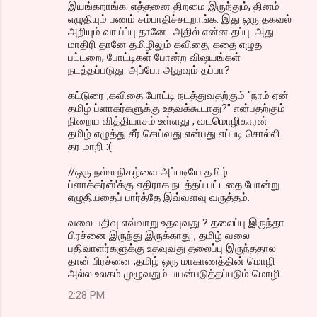
இயங்கறாங்க. எத்தனை திறமை இருந்தும், தினம்
எழுதியும் பணம் சம்பாதிச்சுடறாங்க. இது ஒரு தகவல்
அறியும் வாய்ப்பு தானே.. அதில் என்ன தப்பு. அது
மாதிரி தானே தமிழிலும் கவிதை, கதை எழுத
பட்டறை, போட்டிகள் போன்ற விஷயங்கள்
நடத்தப்படுது. அப்போ அதுவும் தப்பா?
கட்டுரை ,கவிதை போட்டி நடத்துவதற்கும் "நாம் ஏன்
தமிழ் ப்ளாகர்களுக்கு உதவக்கூடாது?" என்பதற்கும்
நிறைய வித்தியாசம் உள்ளது , வடமொழிகாரன்
தமிழ் எழுத்து சீர் செய்வது என்பது எப்படி சொல்லி
தர மாறி :(
//ஒரு நல்ல நிகழ்வை அப்படியே தமிழ்
ப்ளாக்கர்ஸ்'க்கு எதிராக நடத்தப் பட்டதை போன்று
எழுதியதைப் பார்த்தே இவ்வளவு வருத்தம்.
வலை பதிவு எவ்வாறு உதவுவது ? தலைப்பு இருந்தா
பிரச்னை இருந்து இருக்காது , தமிழ் வலை
பதிவாளர்களுக்கு உதவுவது தலைப்பு இருந்ததால
தான் பிரச்னை ,தமிழ் ஒரு மாகாணத்தின் மொழி
அல்ல உலகம் முழுவதும் பயன்படுத்தப்படும் மொழி.
2:28 PM