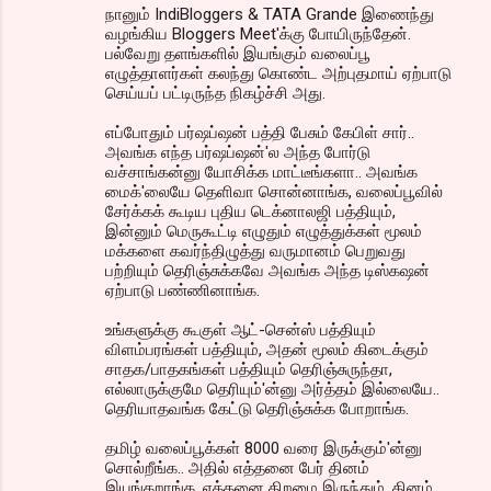
நானும் IndiBloggers & TATA Grande இணைந்து
வழங்கிய Bloggers Meet'க்கு போயிருந்தேன்.
பல்வேறு தளங்களில் இயங்கும் வலைப்பூ
எழுத்தாளர்கள் கலந்து கொண்ட அற்புதமாய் ஏற்பாடு
செய்யப் பட்டிருந்த நிகழ்ச்சி அது.
எப்போதும் பர்ஷப்ஷன் பத்தி பேசும் கேபிள் சார்..
அவங்க எந்த பர்ஷப்ஷன்'ல அந்த போர்டு
வச்சாங்கன்னு யோசிக்க மாட்டீங்களா.. அவங்க
மைக்'லையே தெளிவா சொன்னாங்க, வலைப்பூவில்
சேர்க்கக் கூடிய புதிய டெக்னாலஜி பத்தியும்,
இன்னும் மெருகூட்டி எழுதும் எழுத்துக்கள் மூலம்
மக்களை கவர்ந்திழுத்து வருமானம் பெறுவது
பற்றியும் தெரிஞ்சுக்கவே அவங்க அந்த டிஸ்கஷன்
ஏற்பாடு பண்ணினாங்க.
உங்களுக்கு கூகுள் ஆட்-சென்ஸ் பத்தியும்
விளம்பரங்கள் பத்தியும், அதன் மூலம் கிடைக்கும்
சாதக/பாதகங்கள் பத்தியும் தெரிஞ்சுருந்தா,
எல்லாருக்குமே தெரியும்'ன்னு அர்த்தம் இல்லையே..
தெரியாதவங்க கேட்டு தெரிஞ்சுக்க போறாங்க.
தமிழ் வலைப்பூக்கள் 8000 வரை இருக்கும்'ன்னு
சொல்றீங்க.. அதில் எத்தனை பேர் தினம்
இயங்கறாங்க. எத்தனை திறமை இருந்தும், தினம்