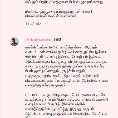
அப்புறம் தெரியும் எத்தனை பேர் எழுதாராங்கன்னு...
மீண்டும் ஒருமுறை உங்களுக்கு நன்றி கூறி
கொள்கிறேன் கேபிள் அண்ணா!
11:48 AM
அறிவில்லாதவன்
said…
கலக்கிட்டீங்க கேபிள். வாழ்த்துக்கள். ஆயிரம்
வருடம் முன்பாகவே தமிழ் செல்லாத இடமே இல்லை
உலகில். தமிழ் கலப்பு இல்லாத மொழியும் இல்லை.
ஆங்கிலம் கூத்தியாளுக்கு பிறந்த குழந்தை. வெறும்
நானூறு ஐநூறு வருசத்துக்கு முன்னால் நெறியற்ற
போர் முறையினாலும் , சூழ்ச்சியாலும்,
வஞ்சகத்தாலும், வணிக நோக்கத்தோடும் நாடு
பிடிக்கப்பட்டு வளர்ந்த மொழி தான் ஆங்கிலம். எவன்
எவனுக்கு கற்று தருவது?
எட்டாயிரம் வருடங்களுக்கும் மேலா தன்னை தானே
காலத்திற்கு ஏற்றார் போல் செம்மை படுத்திகொண்டு
வளர்ந்த மொழி தமிழ். இணையத்தில்
வளர்த்தெடுக்க ஆரம்பித்து இருபது வருடம்
ஆகிவிட்ட எங்களுக்கு இவன் சொல்லிதர அவசியம்