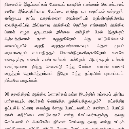
நிலையில் இருப்பவர்கள் போலவும் மனதில் எண்ணம் கொண்டதால்
தானே இம்மாதிரியான போர்டை எடுத்து வர தைரியம் வந்தது?.
என்னுடய தரப்பு வாதங்களை அவர்களிடம் ஆங்கிலத்திலேயே
வைத்துவிட்டு, இவ்வளவு ஆங்கிலம் தெரிந்த எங்களால் ஆங்கில
ப்ளாக் எழுத முடியாமல் இல்லை. தமிழின் மேல் இருக்கும்
ஆர்வத்தினால் தான் எழுதுகிறோம். அது மட்டுமில்லாமல்
வலைப்பூவில் எழுதி எழுத்தாளர்களாகவும், அதன் மூலம்
வருமானமும் சம்பாதித்துக் கொண்டுதானிருக்கிறோம். எனவே
உங்களுக்கு எங்கள் கண்டனங்கள் என்றேன். அவர்களும் எங்கள்
உணர்வுகளை புரிந்து கொண்டு அந்த போர்டை வாபஸ் வாங்கி
வருத்தம் தெரிவித்தார்கள். இதோ அந்த தட்டியின் புகைப்படம்.
நீங்களே பாருங்கள்.
90 சதவிகிதம் ஆங்கில ப்ளாகர்கள் உள்ள இடத்தில் நம்மைப் பற்றிய
பார்வையும், அவர்கள் கொடுத்த முக்கியத்துவமும்? நட்சத்திர
ஓட்டலில் உட்கார வைத்து சோறு போட்டவனிடம் சண்டைப் போட்டு
தான் எதிர்ப்பை காட்டுவதா? என்று கேட்பவர்களுக்கு… தவறு
செய்பவனிடம் அங்கேயே நீங்கள் செய்வது தவறு என்று சுட்டிக்
காட்டுவதை விட்டு விட்டு சோறு போட்டான் என்பதற்காக என்