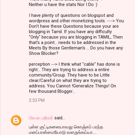
Neither u have the stats Nor I Do :)
I have plenty of questions on blogspot and
wordpress and other monetizing tools. ---> You
Don't have these Questions because your are
blogging in Tamil. If you have any difficulty
"Only" because you are blogging in TAMIL, Then
that's a point... needs to be addressed in the
Meets By those Gentleman's ... Do you have any
Show Blocker?
perception --> I think what "cable" has done is
right... They are trying to address a entire
community/Group. They have to be Little
clear/Careful on what they are trying to
address. You Cannot !Generalize Things! On
few thousand Blogger...
2:33 PM
பிரபல பதிவர்
said…
புள்ள குட்டிகளையாவது கொஞ்சம் பரந்த
மனப்பான்மையோடு வளருங்கய்யா....