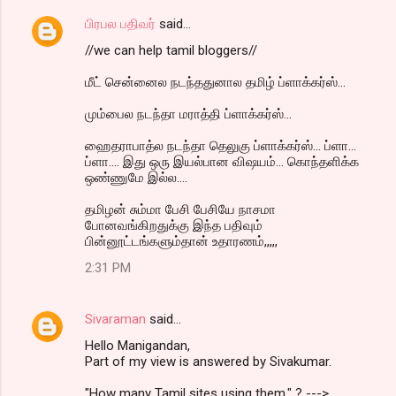
பிரபல பதிவர்
said…
//we can help tamil bloggers//
மீட் சென்னைல நடந்ததுனால தமிழ் ப்ளாக்கர்ஸ்...
மும்பைல நடந்தா மராத்தி ப்ளாக்கர்ஸ்...
ஹைதராபாத்ல நடந்தா தெலுகு ப்ளாக்கர்ஸ்... ப்ளா...
ப்ளா.... இது ஒரு இயல்பான விஷயம்... கொந்தளிக்க
ஒண்ணுமே இல்ல....
தமிழன் சும்மா பேசி பேசியே நாசமா
போனவங்கிறதுக்கு இந்த பதிவும்
பின்னூட்டங்களும்தான் உதாரணம்,,,,,
2:31 PM
Sivaraman
said…
Hello Manigandan,
Part of my view is answered by Sivakumar.
"How many Tamil sites using them," ? --->