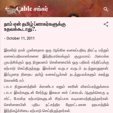
Skip to main content
Cable சங்கர்
நாம் ஏன் தமிழ் ப்ளாகர்களுக்கு
உதவக்கூடாது?.
-
October 11, 2011
இரண்டு நாள் முன்னதாக ஒரு ஆங்கில வலைப்பதிவு திரட்டி மற்றும்
வலைப்பதிவாளர்களை இந்தியாவெங்கும் குழுமமாய் அமைக்க
முயற்சிக்கும் ஒரு நிறுவனம் சென்னையில் ஒரு பதிவர் சந்திப்புக்கு
ஏற்பாடு செய்திருந்தது. இவர்கள் வருடா வருடம் நடத்துவதுதான்.
இம்முறை நிறைய தமிழ் வலைப்பூக்கள் நடத்துபவர்களும் கலந்து
கொண்டோம்.
டாடா நிறுவனத்தின் க்ராண்டா எனும் காரின் விளம்பரத்துக்காக
டாடா இவர்களுடன் சேர்ந்து இலவச கார் ட்ரையல், ஆளுக்கொரு டி
சர்ட், போன்ற ஏற்பாடுகளுடன் சிறப்பாக வடிவமைத்திருந்தார்கள்.
சென்னையின் புதிய நட்சத்திர ஹோட்டலான ஹயாத்தில்
இந்நிகழ்ச்சியை ஏற்பாடு செய்திருந்தார்கள்.