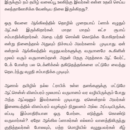
இருக்கும் நம் தமிழ் வலைப்பூ உலகிற்கு இவர்கள் என்ன உதவி செய்ய
கலந்தாலோசிக்க வேண்டிய நிலை இருக்கிறது?.
ஒரு வேளை ஆங்கிலத்தில் தொழில் முறையாய் ப்ளாக் எழுதும்
ஆட்கள் இருக்கிறார்கள். மாதா மாதம் லட்ச ரூபாய்
சம்பாதிக்கிறார்கள். அதை பற்றி சொல்லி கொடுக்க போகிறார்கள்
என்று நினைத்தால் அதுவும் நிச்சயம் அவர்களால் முடியாது. ஏன்
என்றால் ஆங்கிலத்தில் எழுதுபவர்களுக்கு வருமானமே கூகிளின்
மூலம் வரும் வருமானம்தான். அதன் பிறகு அதற்காக ஆட் வேர்ட்,
டேக் போன்ற பல டெக்னிக்கல் தகிடுதத்தங்களை மட்டுமே வைத்து
தொடர்ந்து எழுதி சம்பாதிக்க முடியும்.
ஆனால் தமிழில் நல்ல ட்ராபிக் உள்ள தளங்களுக்கு மட்டுமே
ஆட்சென்ஸ் விளம்பரம் மூலமாய் வருமானம் வர வழியிருக்கும் போது
அந்த ஆப்ஷனும் இவர்களால் முடியாது. ஏனென்றால் அவர்கள்
இணையத்தில் விளம்பரம் வழங்கும் நிறுவனம் அல்ல. அப்படியிருக்க,
எப்படி இம்மாதிரியான ஒரு போர்டை எடுத்துக் கொண்டு
வருவார்கள்?. ஏதோ ஆங்கில ப்ளாகர்கள் எல்லாம் வானத்திலிருந்து
குதித்தவர்கள் போலவும், மற்ற மொழியில் எழுதுபவர்கள் கீழ்