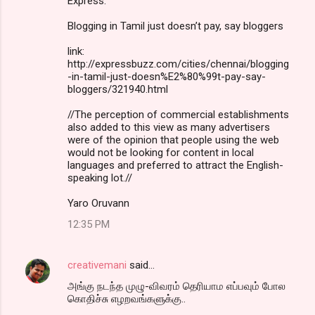
Express:
Blogging in Tamil just doesn’t pay, say bloggers
link:
http://expressbuzz.com/cities/chennai/blogging
-in-tamil-just-doesn%E2%80%99t-pay-say-
bloggers/321940.html
//The perception of commercial establishments
also added to this view as many advertisers
were of the opinion that people using the web
would not be looking for content in local
languages and preferred to attract the English-
speaking lot.//
Yaro Oruvann
12:35 PM
creativemani
said…
அங்கு நடந்த முழு-விவரம் தெரியாம எப்பவும் போல
கொதிச்சு எழறவங்களுக்கு..