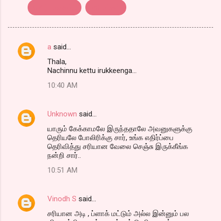
தமிழ் வலைப்பூ
பதிவர்கள்.
a
said…
C
Thala,
o
Nachinnu kettu irukkeenga...
m
10:40 AM
m
e
Unknown
said…
n
யாரும் கேக்காமலே இருந்ததாலே அவனுகளுக்கு
t
தெரியலே போலிரிக்கு சார், உங்க எதிர்ப்பை
தெரிவித்து சரியான வேலை செஞ்சு இருக்கீங்க
s
நன்றி சார்..
10:51 AM
Vinodh S
said…
சரியான அடி , ப்ளாக் மட்டும் அல்ல இன்னும் பல