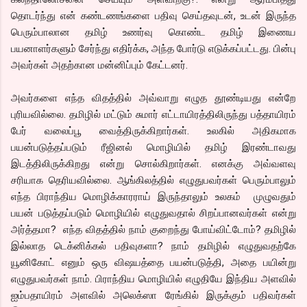
தொடர்ந்து என் கண்டணங்களை பதிவு செய்தவுடன், உடன் இருந்த
பெரும்பாலான தமிழ் உணர்வு கொண்ட தமிழ் இணைய
பயனாளர்களும் சேர்ந்து எதிர்க்க, அந்த போர்டு எடுக்கப்பட்டது. பின்பு
அவர்கள் அதற்கான மன்னிப்பும் கேட்டனர்.
அவர்களை எந்த விதத்தில் அவ்வாறு எழுத தூண்டியது என்றே
புரியவில்லை. தமிழில் மட்டும் சுமார் எட்டாயிரத்திலிருந்து பத்தாயிரம்
பேர் வலைப்பூ வைத்திருக்கிறார்கள். உலகில் அதிகமாக
பயன்படுத்தப்படும் ரீஜினல் மொழியில் தமிழ் இரண்டாவது
இடத்திலிருக்கிறது என்று சொல்கிறார்கள். எனக்கு அவ்வளவு
சரியாக தெரியவில்லை. ஆங்கிலத்தில் எழுதுபவர்கள் பெரும்பாலும்
எந்த பிராந்திய மொழிக்காரராய் இருந்தாலும் உலகம் முழுவதும்
பயன் படுத்தப்படும் மொழியில் எழுதுவதால் சிறப்பானவர்கள் என்று
அர்த்தமா? எந்த விதத்தில் நாம் குறைந்து போய்விட்டோம்? தமிழில்
இல்லாத டெக்னிக்கல் பதிவுகளா? நாம் தமிழில் எழுதுவதற்கே
யூனிகோட் எனும் ஒரு விஷயத்தை பயன்படுத்தி, அதை பயின்று
எழுதுபவர்கள் நாம். பிராந்திய மொழியில் எழுதியே இந்திய அளவில்
ஐம்பதாயிரம் அளவில் அலெக்ஸா ரேங்கில் இருக்கும் பதிவர்கள்