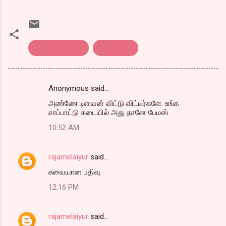
சாப்பாட்டுக்கடை
பாரதி மெஸ்
Anonymous said…
C
அண்ணே டிவைன் விட்டு விட்டீர்களே. உங்க
o
சாப்பாட்டு கடையில் அது தானே பேமஸ்
m
10:52 AM
m
e
rajamelaiyur
said…
n
சுவையான பதிவு
t
12:16 PM
s
rajamelaiyur
said…