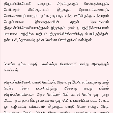
திருவல்லிக்கேணி என்றதும் அங்கிருக்கும் மேன்ஷன்களும்,
பெரியதும், சின்னதுமாய் இருக்கும் ஹோட்டல்களையும்,
மெஸ்களையும் யாரும் மறக்க முடியாது. எந்த ஊரிலிருந்து வந்தாலும்
பெரும்பலான இளைஞர்களின் முதல் அடைக்கலம்
திருவல்லிக்கேணியாகத்தான் இருக்கும். நண்பர், பத்திரிக்கையாளர்
பாலாவை சந்திக்க மதியம் திருவல்லிக்கேணிக்கு போயிருந்தேன்.
நல்ல பசி, ”தலைவரே நல்ல மெஸ்சா சொல்லுங்க” என்றேன்.
“வாங்க நம்ம பாரதி மெஸ்சுக்கு போவோம்” என்று அழைத்துச்
சென்றார்.
திருவல்லிக்கேணி பாரதி ரோட்டில், அதாவது இட்லி சாம்பாருக்கு புகழ்
பெற்ற ரத்னா பவனிலிருந்து பீச்சுக்கு வலது பக்கம்
திரும்புவோமில்லயா அந்த ரோட்டின் பேர் பாரதி ரோடு. ஒரு நூறு
மீட்டர் நடந்தால் இடது பக்கமாய் ஒரு பெரிய பாரதியின் படம் போட்ட
ஒர் வழிகாட்டி விளம்பரம் இருக்கும். பாரதி மெஸ் என்று. அந்த
தெருவின் பெயர் அக்பர் தெரு. உள்ளே நுழைந்தவுடன். முதல்