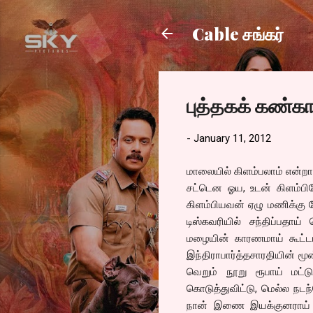
Cable சங்கர்
புத்தகக் கண்கா
-
January 11, 2012
மாலையில் கிளம்பலாம் என்றா
சட்டென ஓய, உடன் கிளம்பின
கிளம்பியவன் ஏழு மணிக்கு ப
டிஸ்கவரியில் சந்திப்பதாய் 
மழையின் காரணமாய் கூட்டம
இந்திராபார்த்தசாரதியின் ம
வெறும் நூறு ரூபாய் மட்டு
கொடுத்துவிட்டு, மெல்ல நட
நான் இணை இயக்குனராய் ப