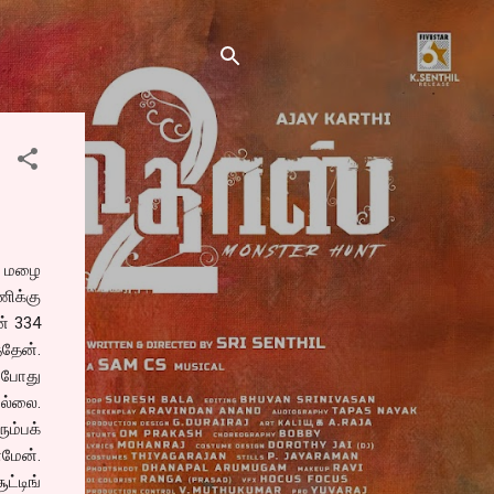
்த மழை
ிக்கு
ன் 334
்தேன்.
 போது
ில்லை.
ம்பக்
ாமேன்.
்டிங்