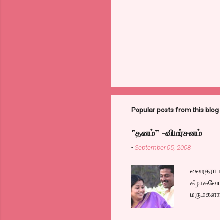
Popular posts from this blog
"தனம்” -விமர்சனம்
-
September 05, 2008
ஹைதராபாத
கீழாகவோ,
மருமகளாக
லைனை , சங
குழப்பி,