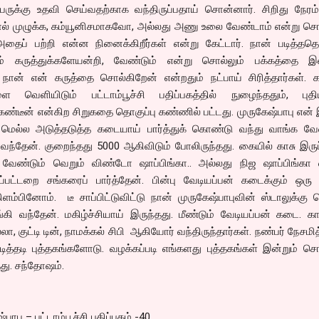
பருக்கு உதவி செய்வதற்காக வந்திருப்பதாய் சொன்னார். சிறிது நேரம
ால் முழுக்க, கம்யூனிசமாகவோ, அல்லது அணு உலை வேண்டாம் என்று சொல
தைப் பற்றி என்ன நினைக்கிறீர்கள் என்று கேட்டார். நான் படித்ததெ
் கருத்துக்களேயன்றி, வேண்டும் என்று சொல்லும் பக்கத்தை இன
ான் என் கருத்தை சொல்கிறேன் என்றதும் நட்பாய் சிரித்தார்கள். க
களை வெளியிடும் பட்டாம்பூச்சி பதிப்பகத்தில் நுழைந்ததும், புதி
கேண்டீன் என்கிற சிறுகதை தொகுப்பு கண்ணில் பட்டது. முருகேஷ்பாபு என
. மெல்ல அடுத்தடுத்த கடையாய் பார்த்துக் கொண்டு வந்து வாங்க வே
 வந்தேன். குறைந்தது 5000 ஆகிவிடும் போலிருந்தது. கையில் காசு இர
 வேண்டும் வெறும் விண்டோ ஷாப்பிங்கா.. அல்லது நிஜ ஷாப்பிங்கா எ
ப்பட்டறை சங்கரைப் பார்த்தேன். பின்பு வேடியப்பன் கடைக்கும் ஒரு 
 கிளம்பினோம். டீ சாப்பிட்டுவிட்டு நான் முருகேஷ்பாபுவின் ஸ்டாலுக்கு 
ி வந்தேன். மகிழ்ச்சியாய் இருந்தது. மீண்டும் வேடியப்பன் கடை. கா
்லா, குட்டி டின், நாமக்கல் சிபி ஆகியோர் வந்திருந்தார்கள். நண்பர் நேசமித
டித்தடி புத்தகங்களோடு. வழக்கப்படி எங்களது புத்தகங்கள் இன்றும் சொ
தது. சந்தோஷம்.
பாபு – பட்டாம்பூச்சி பதிப்பகம் -40