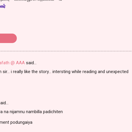
கர்
ண்காட்சி
fath @ AAA
said…
 sir... i really like the story... intersting while reading and unexpected
aid…
a na nijamnu nambilla padichiten
mment podungaiya