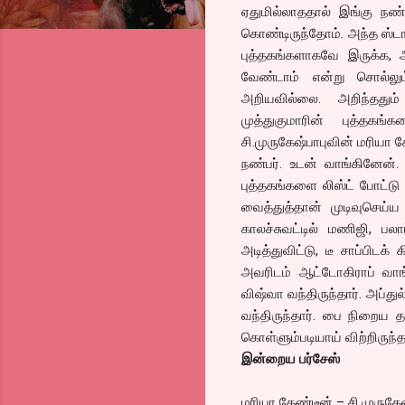
ஏதுமில்லாததால் இங்கு நண்
கொண்டிருந்தோம். அந்த ஸ்ட
புத்தகங்களாகவே இருக்க, அ
வேண்டாம் என்று சொல்லும
அறியவில்லை. அறிந்ததும் ந
முத்துகுமாரின் புத்தகங்
சி.முருகேஷ்பாபுவின் மரியா 
நண்பர். உடன் வாங்கினேன்
புத்தகங்களை லிஸ்ட் போட்டு
வைத்துத்தான் முடிவுசெய்ய
காலச்சுவட்டில் மணிஜி, பலா
அடித்துவிட்டு, டீ சாப்பிடக்
அவரிடம் ஆட்டோகிராப் வாங்க
விஷ்வா வந்திருந்தார். அப்துல
வந்திருந்தார். பை நிறைய த
கொள்ளும்படியாய் விற்றிருந்
இன்றைய பர்சேஸ்
மரியா கேண்டீன் – சி.முருகேஷ்