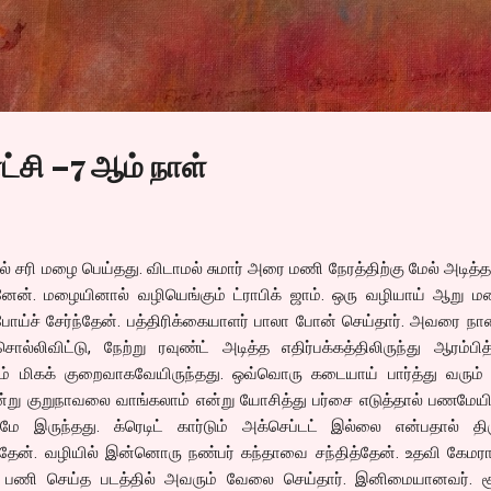
Skip to main content
ட்சி –7 ஆம் நாள்
ல் சரி மழை பெய்தது. விடாமல் சுமார் அரை மணி நேரத்திற்கு மேல் அடித
ேன். மழையினால் வழியெங்கும் ட்ராபிக் ஜாம். ஒரு வழியாய் ஆறு மண
ோய்ச் சேர்ந்தேன். பத்திரிக்கையாளர் பாலா போன் செய்தார். அவரை நா
சொல்லிவிட்டு, நேற்று ரவுண்ட் அடித்த எதிர்பக்கத்திலிருந்து ஆரம்பித
் மிகக் குறைவாகவேயிருந்தது. ஒவ்வொரு கடையாய் பார்த்து வரும்
ூன்று குறுநாவலை வாங்கலாம் என்று யோசித்து பர்சை எடுத்தால் பணமேய
மே இருந்தது. க்ரெடிட் கார்டும் அக்செப்டட் இல்லை என்பதால் திரு
ந்தேன். வழியில் இன்னொரு நண்பர் கந்தாவை சந்தித்தேன். உதவி கேமர
ணி செய்த படத்தில் அவரும் வேலை செய்தார். இனிமையானவர். சூட