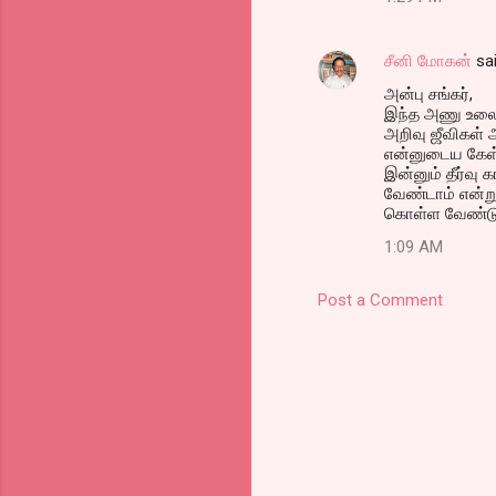
சீனி மோகன்
sa
அன்பு சங்கர்,
இந்த அணு உலை ஆ
அறிவு ஜீவிகள்
என்னுடைய கேள்வி
இன்னும் தீர்வு 
வேண்டாம் என்ற
கொள்ள வேண்டு
1:09 AM
Post a Comment