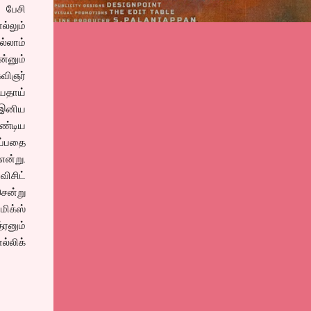
் பேசி
்லும்
ல்லாம்
்னும்
விஞர்
யதாய்
் இனிய
ண்டிய
ுப்பதை
ன்று.
விசிட்
சென்று
மிக்ஸ்
்ரனும்
ல்லிக்