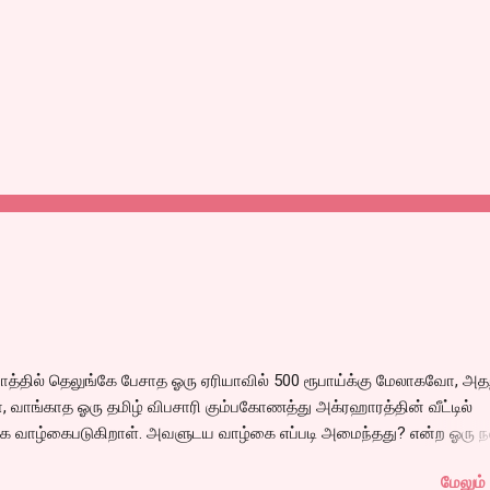
்தில் தெலுங்கே பேசாத ஓரு ஏரியாவில் 500 ரூபாய்க்கு மேலாகவோ, அதற
 வாங்காத ஓரு தமிழ் விபசாரி கும்பகோணத்து அக்ரஹாரத்தின் வீட்டில்
 வாழ்கைபடுகிறாள். அவளுடய வாழ்கை எப்படி அமைந்தது? என்ற ஓரு ந
்கீதா தன்னுடய இடுப்பை சுழற்றி, சுழற்றி நடப்பதை போல் சும்மா, சுத்தி, ச
மேலும் 
 நம்பமுடியாத திரைக்கதையால் சொதப்பி,சங்கீதாவை ஏதோ ரஜினியை போ