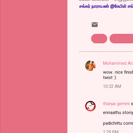
சங்
கர் நாராயண் @கேபிள் சங்
நாள்7
புத்தகக் க
Mohammed Ara
C
wow.. nice finish
o
twist :)
m
10:32 AM
m
e
thanjai gemini
s
n
ennaathu storiy
t
padichittu co
s
1:29 PM