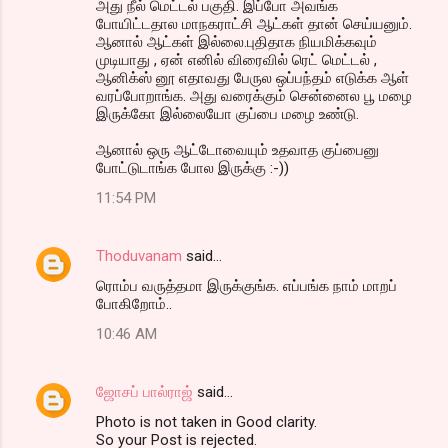
அது நீல் மெட்டல் பகுதி. இப்போ அவங்க
போயிட்டதால மாநகராட்சி ஆட்கள் தான் செய்யனும்.
ஆனால் ஆட்கள் இல்லை.புதிதாக நியமிக்கவும்
முடியாது , ஏன் எனில் விரைவில் ரெட் மெட்டல் ,
ஆனிக்ஸ் னூ எதாவது பேருல ஒப்பந்தம் எடுக்க ஆள்
வரப்போறாங்க. அது வரைக்கும் சென்னைல பூ மழை
இருக்கோ இல்லையோ குப்பை மழை உண்டு.
ஆனால் ஒரு ஆட்டோவையும் உதவாத குப்பைனு
போட்டுடாங்க போல இருக்கு :-))
11:54 PM
Thoduvanam
said…
ரொம்ப வருத்தமா இருக்குங்க. எப்பங்க நாம் மாறப்
போகிறோம்..
10:46 AM
ஜோசப் பால்ராஜ்
said…
Photo is not taken in Good clarity.
So your Post is rejected.