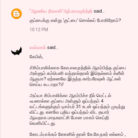
”ஆரண்ய நிவாஸ்”ஆர்.ராமமூர்த்தி
said…
குப்பைக்கு என்று ‘குட்பை’ சொல்லப் போகிறோம்?
10:12 PM
வவ்வால்
said…
கேபிள்,
//சிம்பாலிக்காக கோபாலபுரத்தில் ஆரம்பித்த குப்பை
அள்ளும் கம்பெனி வந்தால்தான் இதெல்லாம் க்ளீன்
ஆகுமா? ஏற்கனவே இருந்த கார்பரேஷன் ஆட்கள்
செய்ய கூடாதா?//
அய்யா சிம்பாலிக்கா ஆரம்பிச்ச நீல் மெட்டல்
ஃபனால்கா குப்பை அள்ளும் ஒப்பந்தம் 4
வட்டங்களுக்கும் டிசம்பர் 31 உடன் ஒப்பந்தம் முடிந்து
விட்டது. எனவே புதிய ஒப்பந்தம் விட தயார்
ஆவதாக மாநகராட்சி போன மாசம் செய்தி
வெளியிட்டது.
கோடம்பாக்கம் ஸோனில் தான் கே.கே.நகர் எல்லாம் ,