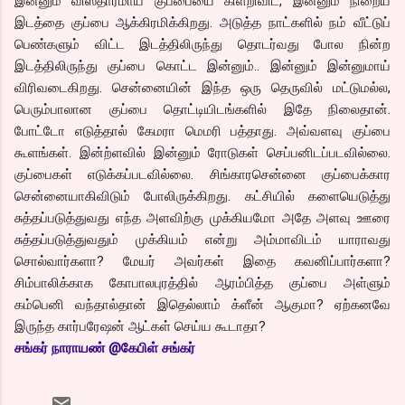
இன்னும் விஸ்தாரமாய் குப்பையை கிளறிவிட, இன்னும் நிறைய
இடத்தை குப்பை ஆக்கிரமிக்கிறது. அடுத்த நாட்களில் நம் வீட்டுப்
பெண்களும் விட்ட இடத்திலிருந்து தொடர்வது போல நின்ற
இடத்திலிருந்து குப்பை கொட்ட இன்னும்.. இன்னும் இன்னுமாய்
விரிவடைகிறது. சென்னையின் இந்த ஒரு தெருவில் மட்டுமல்ல,
பெரும்பாலான குப்பை தொட்டியிடங்களில் இதே நிலைதான்.
போட்டோ எடுத்தால் கேமரா மெமரி பத்தாது. அவ்வளவு குப்பை
கூளங்கள். இன்ற்ளவில் இன்னும் ரோடுகள் செப்பனிடப்படவில்லை.
குப்பைகள் எடுக்கப்படவில்லை. சிங்காரசென்னை குப்பைக்கார
சென்னையாகிவிடும் போலிருக்கிறது. கட்சியில் களையெடுத்து
சுத்தப்படுத்துவது எந்த அளவிற்கு முக்கியமோ அதே அளவு ஊரை
சுத்தப்படுத்துவதும் முக்கியம் என்று அம்மாவிடம் யாராவது
சொல்வார்களா? மேயர் அவர்கள் இதை கவனிப்பார்களா?
சிம்பாலிக்காக கோபாலபுரத்தில் ஆரம்பித்த குப்பை அள்ளும்
கம்பெனி வந்தால்தான் இதெல்லாம் க்ளீன் ஆகுமா? ஏற்கனவே
இருந்த கார்பரேஷன் ஆட்கள் செய்ய கூடாதா?
சங்
கர் நாராயண் @கேபிள் சங்கர்