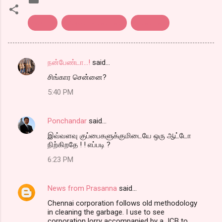
குப்பை
சிங்கார சென்னை.
சென்னை
நன்பேண்டா...!
said…
C
சிங்கார சென்னை?
o
5:40 PM
m
m
Ponchandar
said…
e
இவ்வளவு குப்பைகளுக்குமிடையே ஒரு ஆட்டோ
n
நிற்கிறதே ! ! எப்படி ?
t
6:23 PM
s
News from Prasanna
said…
Chennai corporation follows old methodology
in cleaning the garbage. I use to see
corporation lorry accompanied by a JCB to