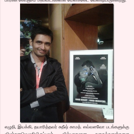
எழுதி, இயக்கி, தயாரித்தவர் சுதீஷ் காமத். எவ்வளவோ படங்களுக்கு
விமர்சனமெழுதியிருப்பவர். வித்யாசமான கதைக்களன்களை