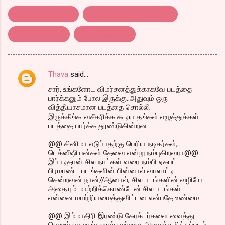
english Film reveiw
Good Night Good Morning
Sudhish kamath
திரை விமர்சனம்.
Thava
said…
C
சார், உங்களோட விமர்சனத்துக்காகவே படத்தை
o
பார்க்கனும் போல இருக்கு..அதுவும் ஒரு
m
வித்தியாசமான படத்தை சொல்லி
இருக்கீங்க..வசீகரிக்க கூடிய தங்கள் எழுத்துக்கள்
m
படத்தை பார்க்க தூண்டுகின்றன.
e
@@ சினிமா எடுப்பதற்கு பெரிய நடிகர்கள்,
n
டெக்னீஷியன்கள் தேவை என்று நம்புகிறவரா@@
இப்படிதான் சில நாட்கள் வரை நம்பி ஏகபட்ட
t
பிரமாண்ட படங்களின் பின்னால் வாலாட்டி
s
சென்றவன் நான்//ஆனால், சில படங்களின் வழியே
அதையும் மாற்றிக்கொண்டேன்.சில படங்கள்
என்னை மாற்றியமைத்துவிட்டன என்பதே உண்மை..
@@ இம்மாதிரி இரண்டு கேரக்டர்களை வைத்து
வெறும் வசனங்களால் என்னை அலைக்கழித்தப்படம்