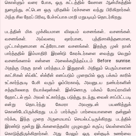
கொள்ளும் வரை போக, ஒரு கட்டத்தில் லேசான ஆன்மீகத்தில்
நுழைந்து, சட்டென ஒரு புரிதலில் ப்ரச்சனை வந்து பிரிகிறார்கள்.
அந்த சில நேரப் பிரிவு, பேச்சப்பாக மாறி மறுபடியும் தொடர்கிறது.
படத்தின் மிக முக்கியமான விஷயம் வசனங்கள்.. வசனங்கள்.
வசனங்கள். அவ்வளவு ஷார்பான, புத்திசாலித்தனமான,
முட்டாள்தனமான கட்த்ரோடான வசனங்கள். இதற்கு முன் நான்
பார்த்ததில் இம்மாதிரி இரண்டு கேரக்டர்களை வைத்து வெறும்
வசனங்களால் என்னை அலைக்கழித்தப்படம் Before sunrise.
அதற்கு பிறகு நான் பார்த்தபடம் இதுதான். அதிலும் பெரும்பாலான
காட்சிகள் ஸ்ப்லிட் ஸ்க்ரீன் எனப்படும் முறையில் ஒரு பக்கம் காரில்
உட்கார்ந்தபடி பேசி வரும் ஓம்பிரகாஷ், அவனுடய நண்பர்களின்
சத்தமிலலாத ரியாக்‌ஷன்கள். இன்னொரு பக்கம் மோய்ராவின்
ஹோட்டல் ரூம். அவள் உட்கார்ந்து, படுத்து, நடந்து, வைன் சாப்பிட்டபடி
என்று தொடர்ந்து கேமரா அவளூடன் பயணித்துக்
கொண்டேயிருக்கிறது. படம் பார்க்கும் பார்வையாளனை தன்னுள்
ஈர்க்க, இந்த முறை அருமையாய் செயல்பட்டிருக்கிறது. படத்தில்
இரண்டு மூன்று இடங்களைத்தவிர முழுவதும் கருப்பு வெள்ளையில்
கொடுத்திருக்கிறார்கள். அது மேலும் ஒரு ஏஸ்தடிக் உணர்வை