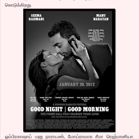
கொடுக்கிறது.
ஓம்பிரகாஷாய் மனு நாராயண், மோய்ராவாக சீமா ரெஹ்மானியா.