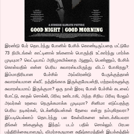
இரண்டு பேர் தொடர்ந்து போனில் பேசிக் கொண்டிருப்பதை மட்டுமே
73 நிமிடங்கள் காட்டினால் உங்களால் பொருந்தி உட்கார்ந்து பார்க்க
முடியுமா? வெட்டியாய் அறிமுகமில்லாத ஆணும், பெண்ணும், பேசிக்
கொள்வதில் என்ன பெரிய சுவாரஸ்யமிருந்து விடப் போகிறது?.
இம்மாதிரியான பேச்சில் அவ்விரண்டு பேருக்குத்தான்
சுவாரஸ்யமான ஸ்வீட் நத்திங்காக இருக்குமேயன்றி, மற்றவர்களுக்கு
சுவாரஸ்யமாய் இருக்குமா? ஒரு நாள் இரவு போன் பேச்சில் கடலைப்
போட்டு, காதல் சொல்லி, பிரிவு உண்டாகி, அந்த சிறிய பிரிவு மேலும்
அவர்கள் உறவை நெருக்கமாக்க முடியுமா? சினிமா எடுப்பதற்கு
பெரிய நடிகர்கள், டெக்னீஷியன்கள் தேவை என்று நம்புகிறவரா?
இப்படியெல்லாம் தொடர்ந்து பல கேள்விகளை உள்ளடக்கியவரா
நீங்கள் உங்களுக்கு இந்தப் படம் பதில் சொல்லும். பிரபல
பத்திரிக்கையாளரும், விமர்சகருமான சுதீஷ்காமத்தின் இயக்கத்தில்