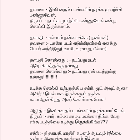
தவளை:- இனி வரும் படங்களில் நடிக்க முயற்ச்சி
பண்ணுவேன்.
நிருபர் :- நடக்க முயற்ச்சி பண்ணுவேன் என்று
சொல்லி இருக்கலாம்.
தளபதி :- எல்லாம் நன்மைக்கே ( நண்பன்)
தவளை :- யாரோ படம் எடுக்கிறார்கள் எனக்கு
பெயர் வந்திடுது( வாலி, வரலாறு, பில்லா)
தளபதி சொன்னது : - நடப்பது உடல்
ஆரோகியத்துக்கு நல்லது
தவளை சொன்னது :- நடப்பது ஏன் படத்துக்கு
நல்லது!!!!!!!!!!!
நடிக்க சொல்லி வற்புறுத்திய சக்ரி, மூட் அவுட் ஆனா
அசித்!! இயல்பாக இருக்கனும் நடிக்க
கூடாதேன்கிறது அவர் கொள்கை போல!
அஜித் :- இனி கவுதம் படங்களில் நடிக்க மாட்டேன்.
நிருபர் :- சார், சும்மா காமடி பண்ணாதிங்க. வேற
எந்த படத்திலை நடித்து இருக்கிறிங்க???
சக்ரி :- நீ தளபதி மாதிரி நடனம் ஆடவும் இல்லை
சூர்யா அளவுக்கு நடிக்கவும் இல்லை.