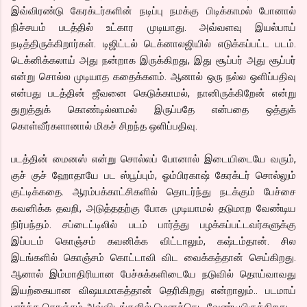
இவ்விரண்டு கேரக்டர்களின் நடிப்பு நமக்கு பிடிக்காமல் போனால்
நிச்சயம் படத்தில் உட்கார முடியாது. அவ்வளவு இயல்பாய்
நடித்திருக்கிறார்கள். டிஜிட்டல் டெக்னாலஜியில் எடுக்கப்பட்ட படம்.
டெக்னிக்கலாய் அது நன்றாக இருக்கிறது, இது சூப்பர் அது சூப்பர்
என்று சொல்ல முடியாத கதைக்களம். ஆனால் ஒரு நல்ல ஒளிப்பதிவு
என்பது படத்தின் ஜீவனை கெடுக்காமல், நானிருக்கிறேன் என்று
துறுத்துக் கொண்டில்லாமல் இருப்பதே என்பதை ஒத்துக்
கொள்வீர்களானால் மிகச் சிறந்த ஒளிப்பதிவு.
படத்தின் மைனஸ் என்று சொல்லப் போனால் இடையிடையே வரும்,
குச் குச் ஹோதாயே பட ஸ்பூப்பும், ஓம்பிரகாஷ் கேரக்டர் சொல்லும்
குட்டிக்கதை. ஆரம்பக்காட்சிகளில் தொடர்ந்து நடக்கும் பேச்சை
கவனிக்க தவறி, அடுத்ததற்கு போக முடியாமல் தடுமாற வேண்டிய
நிர்பந்தம். சப்டைட்டிலில் படம் பார்த்து பழக்கப்பட்டவர்களுக்கு
இப்படம் கொஞ்சம் கவனிக்க விட்டாலும், கஷ்டம்தான். சில
இடங்களில் கொஞ்சம் கொட்டாவி விட வைக்கத்தான் செய்கிறது.
ஆனால் இம்மாதிரியான பேச்சுக்களிடையே நடுவில் தொய்வாவது
இயற்கையான விஷயமாகத்தான் தெரிகிறது என்றாலும்.. படமாய்
பார்க்க கொஞ்சம் அவ்விடங்களில் மெனக்கெட வேண்டியிருக்கிறது.