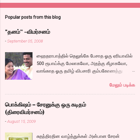
Popular posts from this blog
"தனம்” -விமர்சனம்
-
September 05, 2008
ஹைதராபாத்தில் தெலுங்கே பேசாத ஓரு ஏரியாவில்
500 ரூபாய்க்கு மேலாகவோ, அதற்கு கீழாகவோ,
வாங்காத ஓரு தமிழ் விபசாரி கும்பகோணத்து
அக்ரஹாரத்தின் வீட்டில் மருமகளாக
மேலும் படிக்க
வாழ்கைபடுகிறாள். அவளுடய வாழ்கை எப்படி
அமைந்தது? என்ற ஓரு நல்ல லைனை , சங்கீதா
தன்னுடய இடுப்பை சுழற்றி, சுழற்றி நடப்பதை போல்
பொக்கிஷம் – சேரனுக்கு ஒரு கடிதம்
சும்மா, சுத்தி, சுத்தி குழப்பி, நம்பமுடியாத
(திரைவிமர்சனம்)
திரைக்கதையால் சொதப்பி,சங்கீதாவை ஏதோ
-
August 15, 2009
ரஜினியை போல நினைத்து பில்டப் செய்வதும்,
அவரும் அதற்கு ஏற்றார் போல் ரஜினி பாஷா போல
சுதந்திரதின வாழ்த்துக்கள் அன்பான சேரன்
க்ளைமாக்ஸில் செய்வதும் கொஞ்சம் அல்ல