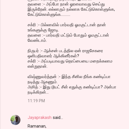
தவளை :- அப்போ நான் ஓரளவாவது செய்து
இருக்றேன். எல்லாரும் நல்லாக கேட்டுகொள்ளுங்க,
கேட்டுகொள்ளுங்க...........
சக்ரி :- பில்லாவில் பார்வதி ஓமகுட்டான் தான்
உங்களுக்கு ஜோடி.
தவளை :- பார்வதி மட்டும் போதும் ஓமகுட்டான்
வேண்டாம்.
நிருபர் :- ஆக்சன் படத்தில ஏன் ராஜசேகரை
ஒளிபதிவாளர் ஆக்கினீர்கள்?
சக்ரி :- அப்படியாவது தொப்பையை மறைக்கலாம
என்றுதான்.
விஷ்ணுவர்த்தன் :- இந்த சீனில நீங்க கண்டிப்பா
நடித்து ஆகணும்.
அசித் :- இது டூயட் சீன் எதுக்கு கண்டிப்பா? அன்பா
நடிக்கிறன்...
11:19 PM
Jayaprakash
said…
Ramanan,