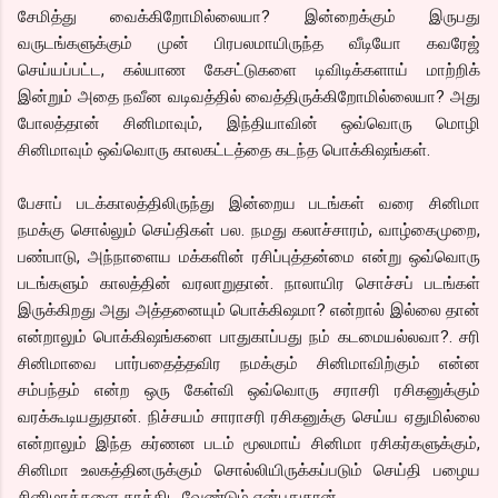
சேமித்து வைக்கிறோமில்லையா? இன்றைக்கும் இருபது
வருடங்களுக்கும் முன் பிரபலமாயிருந்த வீடியோ கவரேஜ்
செய்யப்பட்ட, கல்யாண கேசட்டுகளை டிவிடிக்களாய் மாற்றிக்
இன்றும் அதை நவீன வடிவத்தில் வைத்திருக்கிறோமில்லையா? அது
போலத்தான் சினிமாவும், இந்தியாவின் ஒவ்வொரு மொழி
சினிமாவும் ஒவ்வொரு காலகட்டத்தை கடந்த பொக்கிஷங்கள்.
பேசாப் படக்காலத்திலிருந்து இன்றைய படங்கள் வரை சினிமா
நமக்கு சொல்லும் செய்திகள் பல. நமது கலாச்சாரம், வாழ்கைமுறை,
பண்பாடு, அந்நாளைய மக்களின் ரசிப்புத்தன்மை என்று ஒவ்வொரு
படங்களும் காலத்தின் வரலாறுதான். நாலாயிர சொச்சப் படங்கள்
இருக்கிறது அது அத்தனையும் பொக்கிஷமா? என்றால் இல்லை தான்
என்றாலும் பொக்கிஷங்களை பாதுகாப்பது நம் கடமையல்லவா?. சரி
சினிமாவை பார்பதைத்தவிர நமக்கும் சினிமாவிற்கும் என்ன
சம்பந்தம் என்ற ஒரு கேள்வி ஒவ்வொரு சராசரி ரசிகனுக்கும்
வரக்கூடியதுதான். நிச்சயம் சாராசரி ரசிகனுக்கு செய்ய ஏதுமில்லை
என்றாலும் இந்த கர்ணன படம் மூலமாய் சினிமா ரசிகர்களுக்கும்,
சினிமா உலகத்தினருக்கும் சொல்லியிருக்கப்படும் செய்தி பழைய
சினிமாக்களை காத்திட வேண்டும் என்பதுதான்.