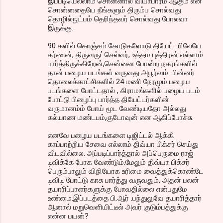
இப்படியெல்லாம் சொன்னால் வியாபாரம் ஆகும் என
சொன்னதையே நீங்களும் திரும்ப சொல்வது
தொழில்நுட்பம் தெரிந்தவர் சொல்வது போலவா
இருக்கு.
90 களில் கொஞ்சம் கோடுகளோடு தியேட்டரிலேயே
கர்ணன், திருவருட்செல்வர், உத்தம புத்திரன் எல்லாம்
பார்த்திருக்கிறேன்,சென்னை போன்ற நகரங்களில்
தான் பழைய படங்கள் வருவது அபூர்வம். பின்னர்
தொலைக்காட்சிகளில் 24 மணி நேரமும் பழைய
படங்களை போட்டதால் , கிராமங்களில் பழைய படம்
போட்டு பிழைப்பு பார்த்த தியேட்டர்களின்
வருமானம்ம் போய் மூட வேண்டியதோ அல்லது
கல்யாண மண்டபம்,குடோவுன் என ஆகிப்போச்சு.
எனவே பழைய படங்களை டிஜிட்டல் ஆக்கி
காப்பாற்றிய சேவை எல்லாம் திவ்யா பிக்சர் செய்து
விடவில்லை. அப்படிப்பார்த்தால் அப்பெருமை ராஜ்
டிவிக்கே போக வேண்டும்.மேலும் திவ்யா பிக்சர்
பெரும்பாலும் விநியோக உரிமை வைத்துக்கொண்டே
டிவிடி போட்டு காசு பார்த்து வருவதும், அதன் பலன்
தயாரிப்பாளர்களுக்கு போவதில்லை என்பதுமே
உண்மை.இப்படத்தை பி.ஆர் .பந்துலுவே தயாரித்தார்
ஆனால் மறுவெளியிட்டீல் அவர் குடும்பத்துக்கு
என்ன பயன்?