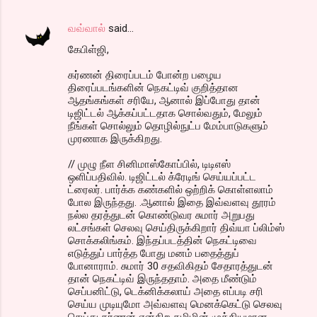
வவ்வால்
said…
கேபிள்ஜி,
கர்ணன் திரைப்படம் போன்ற பழைய
திரைப்படங்களின் நெகட்டிவ் குறித்தான
ஆதங்கங்கள் சரியே, ஆனால் இப்போது தான்
டிஜிட்டல் ஆக்கப்பட்டதாக சொல்வதும், மேலும்
நீங்கள் சொல்லும் தொழில்நுட்ப மேம்பாடுகளும்
முரணாக இருக்கிறது.
// முழு நீள சினிமாஸ்கோப்பில், டிடிஎஸ்
ஒளிப்பதிவில். டிஜிட்டல் க்ரேடிங் செய்யப்பட்ட
ட்ரைலர். பார்க்க கண்களில் ஒற்றிக் கொள்ளலாம்
போல இருந்தது. .ஆனால் இதை இவ்வளவு தூரம்
நல்ல தரத்துடன் கொண்டுவர சுமார் அறுபது
லட்சங்கள் செலவு செய்திருக்கிறார் திவ்யா ப்லிம்ஸ்
சொக்கலிங்கம். இந்தப்படத்தின் நெகட்டிவை
எடுத்துப் பார்த்த போது மனம் பதைத்துப்
போனாராம். சுமார் 30 சதவிகிதம் சேதாரத்துடன்
தான் நெகட்டிவ் இருந்ததாம். அதை மீண்டும்
செப்பனிட்டு, டெக்னிக்கலாய் அதை எப்படி சரி
செய்ய முடியுமோ அவ்வளவு மெனக்கெட்டு செலவு