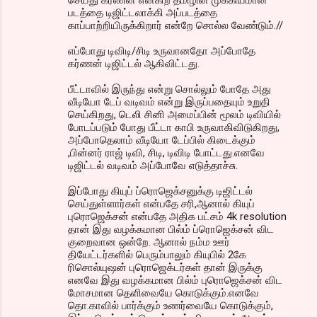
செய்து கர்ணன் என்கிற தமிழின் முக்கியமான
படத்தை டிஜிட்டலாக்கி அப்படத்தை
காப்பாற்றியிருக்கிறார் என்றே சொல்ல வேண்டும்.//
எப்போது டிவிடி/சிடி உருவானதோ அப்போதே
கர்ணன் டிஜிட்டல் ஆகிவிட்டது.
பீட்டாவில் இருந்து என்று சொல்லும் போதே அது
வீடியோ டேப் வடிவம் என்று இருப்பதையும் உறுதி
செய்கிறது, டெலி சினி அமைப்பின் மூலம் டிவியில்
போடப்படும் போது பீட்டா காபி உருவாகிவிடுகிறது,
அப்போதெலாம் வீடியோ டேப்பில் கிடைக்கும்
,பின்னர் ராஜ் டிவி, சிடி, டிவிடி போட்டது.எனவே
டிஜிட்டல் வடிவம் அப்போவே எடுத்தாச்சு.
இப்போது கியுப் ப்ரொஜெக்சனுக்கு டிஜிட்டல்
செய்துள்ளார்கள் என்பதே சரி,ஆனால் கியுப்
புரொஜெக்சன் என்பதே அதிக பட்சம் 4k resolution
தான் இது வழக்கமான பில்ம் ப்ரொஜெக்சன் விட
குறைவான ஒன்றே. ஆனால் நம்ம ஊர்
தியேட்டர்களில் பெரும்பாலும் கியுபில் 2கே
ரிசொல்யுஷன் புரொஜெக்டர்கள் தான் இருக்கு
எனவே இது வழக்கமான பில்ம் புரொஜெக்சன் விட
மோசமான தெளிவையே கொடுக்கும்.எனவே
தொ.காவில் பார்க்கும் உணர்வையே கொடுக்கும்,