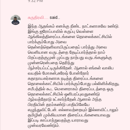
9:32 PM
சுருதிரவி.....
said…
இந்த ஆதங்கம் எனக்கு நீண்ட நாட்களாகவே உண்டு.
இங்கு ஐரோப்பாவில் கருப்பு வெள்ளை
ஆங்கிலத்திரைப்படங்களை தொலைக்காட்சியில்
பார்க்கும்போது அவை
தெள்ளத்தெளிவாயிருப்பதைப் பார்த்து அவை
வெளியான வருடத்தை தேடிப்பார்த்தால் நாம்
பிறப்பதற்குமுன் முப்பது நாற்பது வருடங்களுக்கு
முன்னரென்பதை தெரிந்து
ஆச்சர்யப்பட்டிருக்கிறேன். ஆனால் எங்கள் வாலிப
வயதில் மோகன்,சுரேஷ் போன்றோர்
கதாநாயகர்களாக நடித்த திரைப்படங்களை
தொலைக்காட்சியில் பார்க்கும்போது பல்லிளிக்கிறது,
சமீபத்தில் கூட மௌனராகம் திரைப்படத்தை ஒரு
தொலைக்காட்சியில் ஒளிபரப்புவதுகண்டு
ஆர்வத்தோடு உட்கார்ந்தேன்.ஆனால் அந்த
பிரதியின் தரம்கண்டு பாதியிலேயே
எழுந்துவிட்டேன். எல்லாவற்றையும் இல்லாவிட்டாலும்
தமிழின் முக்கியமான திரைப்படங்களையாவது
இப்படி காப்பாற்றுவதற்கு யாராவது
முன்வரவேண்டும்.