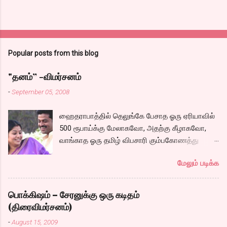
Popular posts from this blog
"தனம்” -விமர்சனம்
-
September 05, 2008
ஹைதராபாத்தில் தெலுங்கே பேசாத ஓரு ஏரியாவில்
500 ரூபாய்க்கு மேலாகவோ, அதற்கு கீழாகவோ,
வாங்காத ஓரு தமிழ் விபசாரி கும்பகோணத்து
அக்ரஹாரத்தின் வீட்டில் மருமகளாக
மேலும் படிக்க
வாழ்கைபடுகிறாள். அவளுடய வாழ்கை எப்படி
அமைந்தது? என்ற ஓரு நல்ல லைனை , சங்கீதா
தன்னுடய இடுப்பை சுழற்றி, சுழற்றி நடப்பதை போல்
பொக்கிஷம் – சேரனுக்கு ஒரு கடிதம்
சும்மா, சுத்தி, சுத்தி குழப்பி, நம்பமுடியாத
(திரைவிமர்சனம்)
திரைக்கதையால் சொதப்பி,சங்கீதாவை ஏதோ
-
August 15, 2009
ரஜினியை போல நினைத்து பில்டப் செய்வதும்,