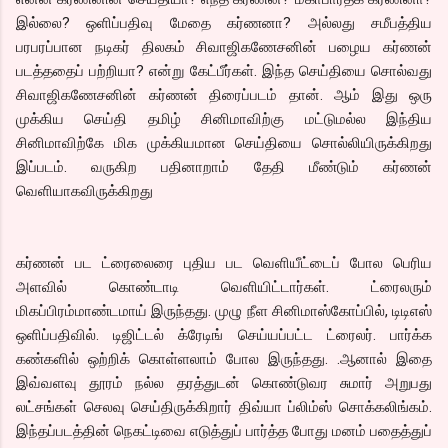
இல்லை? ஒளிப்பதிவு மேதை கர்ணனா? அல்லது சமீபத்திய
பரபரப்பான நடிகர் திலகம் சிவாஜிகணேசனின் பழைய கர்ணன்
படத்ததைப் பற்றியா? என்று கேட்பீர்கள். இந்த செய்தியை சொல்வது
சிவாஜிகணேசனின் கர்ணன் திரைப்படம் தான். ஆம் இது ஒரு
முக்கிய செய்தி தமிழ் சினிமாவிற்கு மட்டுமல்ல இந்திய
சினிமாவிற்கே மிக முக்கியமான செய்தியை சொல்லியிருக்கிறது
இப்படம். வருகிற பதினாறாம் தேதி மீண்டும் கர்ணன்
வெளியாகவிருக்கிறது
கர்ணன் பட ட்ரைலைரை புதிய பட வெளியீட்டைப் போல பெரிய
அளவில் கொண்டாடி வெளியிட்டார்கள். ட்ரைலரும்
மிகப்பிரம்மாண்டமாய் இருந்தது. முழு நீள சினிமாஸ்கோப்பில், டிடிஎஸ்
ஒளிப்பதிவில். டிஜிட்டல் க்ரேடிங் செய்யப்பட்ட ட்ரைலர். பார்க்க
கண்களில் ஒற்றிக் கொள்ளலாம் போல இருந்தது. .ஆனால் இதை
இவ்வளவு தூரம் நல்ல தரத்துடன் கொண்டுவர சுமார் அறுபது
லட்சங்கள் செலவு செய்திருக்கிறார் திவ்யா ப்லிம்ஸ் சொக்கலிங்கம்.
இந்தப்படத்தின் நெகட்டிவை எடுத்துப் பார்த்த போது மனம் பதைத்துப்