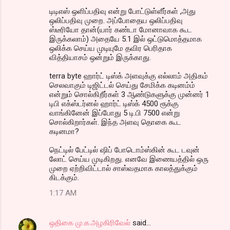
டிடிஎஸ் ஒளிப்பதிவு என்று போட்டுள்ளீர்கள் ,அது
ஒலிப்பதிவு முறை. அப்போதைய ஒலிப்பதிவு
ஸ்டீரியோ தான்(யார் கண்டா மோனாவாக கூட
இருக்கலாம்) அதையே 5.1 இல் ஒட்டுமொத்தமாக
ஒலிக்க செய்ய முடியுமே தவிர பெரிதாக
வித்தியாசம் ஒன்றும் இருக்காது.
terra byte ஹார்ட் டிஸ்க் அளவுக்கு எல்லாம் அதிகம்
செலவாகும் டிஜிட்டல் செய்து சேமிக்க கடினம்ம்
என்றும் சொல்கிறீர்கள் 3 ஆண்டுகளுக்கு முன்னர் 1
டிபி எக்ஸ்டர்னல் ஹார்ட் டிஸ்க் 4500 ரூக்கு
வாங்கினேன் இப்போது 5 டி.பி 7500 என்று
சொல்கிறார்கள். இந்த அளவு தொகை கூட
கடினமா?
நெட்டில் பேட்டில் ஷிப் போடொம்ஸ்கின் கூட டவுன்
லோட் செய்ய முடிகிறது. எனவே இணையத்தில் ஒரு
முறை ஏற்றிவிட்டால் சாஸ்வதமாக காலத்துக்கும்
கிடக்கும்.
1:17 AM
ஒதிகை மு.க.அழகிரிவேல்
said…