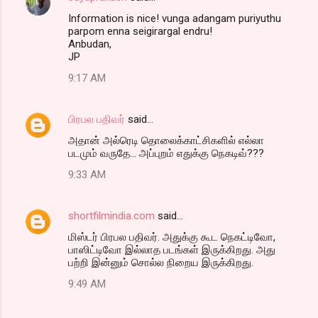
C
Information is nice! vunga adangam puriyuthu
o
parpom enna seigirargal endru!
m
Anbudan,
JP
m
9:17 AM
e
n
பிரபல பதிவர்
said…
t
அதான் அல்ரெடி தொலைக்காட்சிகளில் எல்லா
s
படமும் வருதே... அப்புறம் எதுக்கு நெகடிவ்???
9:33 AM
shortfilmindia.com
said…
மிஸ்டர் பிரபல பதிவர். அதுக்கு கூட நெகட்டிவோ,
பாஸிட்டிவோ இல்லாத படங்கள் இருக்கிறது. அது
பற்றி இன்னும் சொல்ல நிறைய இருக்கிறது.
9:49 AM