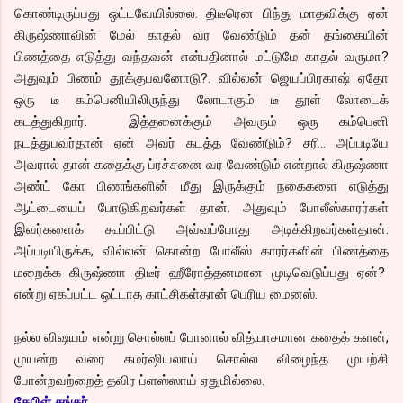
கொண்டிருப்பது ஒட்டவேயில்லை. திடீரென பிந்து மாதவிக்கு ஏன்
கிருஷ்ணாவின் மேல் காதல் வர வேண்டும் தன் தங்கையின்
பிணத்தை எடுத்து வந்தவன் என்பதினால் மட்டுமே காதல் வருமா?
அதுவும் பிணம் தூக்குபவனோடு?. வில்லன் ஜெயப்பிரகாஷ் ஏதோ
ஒரு டீ கம்பெனியிலிருந்து லோடாகும் டீ தூள் லோடைக்
கடத்துகிறார். இத்தனைக்கும் அவரும் ஒரு கம்பெனி
நடத்துபவர்தான் ஏன் அவர் கடத்த வேண்டும்? சரி.. அப்படியே
அவரால் தான் கதைக்கு ப்ரச்சனை வர வேண்டும் என்றால் கிருஷ்ணா
அண்ட் கோ பிணங்களின் மீது இருக்கும் நகைகளை எடுத்து
ஆட்டையைப் போடுகிறவர்கள் தான். அதுவும் போலீஸ்காரர்கள்
இவர்களைக் கூப்பிட்டு அவ்வப்போது அடிக்கிறவர்கள்தான்.
அப்படியிருக்க, வில்லன் கொன்ற போலீஸ் காரர்களின் பிணத்தை
மறைக்க கிருஷ்ணா திடீர் ஹீரோத்தனமான முடிவெடுப்பது ஏன்?
என்று ஏகப்பட்ட ஒட்டாத காட்சிகள்தான் பெரிய மைனஸ்.
நல்ல விஷயம் என்று சொல்லப் போனால் வித்யாசமான கதைக் களன்,
முயன்ற வரை கமர்ஷியலாய் சொல்ல விழைந்த முயற்சி
போன்றவற்றைத் தவிர ப்ளஸ்ஸாய் ஏதுமில்லை.
கேபிள் சங்கர்