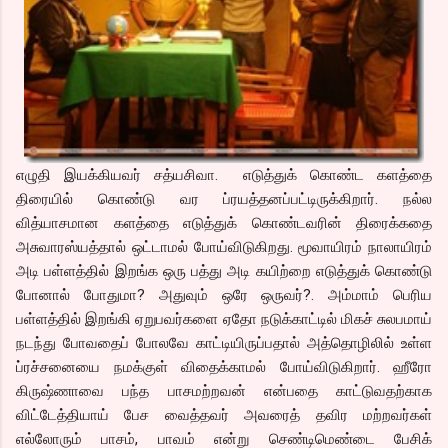
எழுதி இயக்கியவர் சத்யசிவா. எடுத்துக் கொண்ட களத்தை
திரையில் கொண்டு வர ப்ரயத்தனப்பட்டிருக்கிறார். நல்ல
வித்யாசமான களத்தை எடுத்துக் கொண்டவரின் திரைக்கதை
அசுவாரஸ்யத்தால் ஒட்டாமல் போய்விடுகிறது. மூவாயிரம் நாலாயிரம்
அடி பள்ளத்தில் இறங்க ஒரு பத்து அடி கயிற்றை எடுத்துக் கொண்டு
போனால் போதுமா? அதுவும் ஒரே ஒருவர்?. அம்மாம் பெரிய
பள்ளத்தில் இறங்கி ஏறுபவர்களை ஏதோ நடுக்காட்டில் மிகச் சுலபமாய்
நடந்து போவதைப் போலவே காட்டியிருப்பதால் அத்தொழிலில் உள்ள
ப்ரச்சனையை நமக்குள் விதைக்காமல் போய்விடுகிறார். ஹீரோ
கிருஷ்ணாவை பந்த பாசமற்றவன் என்பதை காட்டுவதற்காக
விட்டேத்தியாய் பேச வைத்தவர் அவரைத் தவிர மற்றவர்கள்
எல்லோரும் பாசம், பாவம் என்று செண்டிமெண்டை பேசிக்