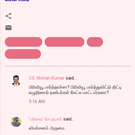
tamil film review
yuvan sankar raja
கழுகு
திரை விமர்சனம்
CS. Mohan Kumar
said…
C
பிரிவியூ பார்த்தாச்சா? பிரிவியூ பார்த்துவிட்டு திட்டி
o
எழுதினால் நண்பர்கள் கேட்க மாட்டார்களா?
m
9:16 AM
m
e
'பரிவை' சே.குமார்
said…
n
விமர்சனம் அருமை.
t