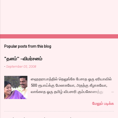
Popular posts from this blog
"தனம்” -விமர்சனம்
-
September 05, 2008
ஹைதராபாத்தில் தெலுங்கே பேசாத ஓரு ஏரியாவில்
500 ரூபாய்க்கு மேலாகவோ, அதற்கு கீழாகவோ,
வாங்காத ஓரு தமிழ் விபசாரி கும்பகோணத்து
அக்ரஹாரத்தின் வீட்டில் மருமகளாக
மேலும் படிக்க
வாழ்கைபடுகிறாள். அவளுடய வாழ்கை எப்படி
அமைந்தது? என்ற ஓரு நல்ல லைனை , சங்கீதா
தன்னுடய இடுப்பை சுழற்றி, சுழற்றி நடப்பதை போல்