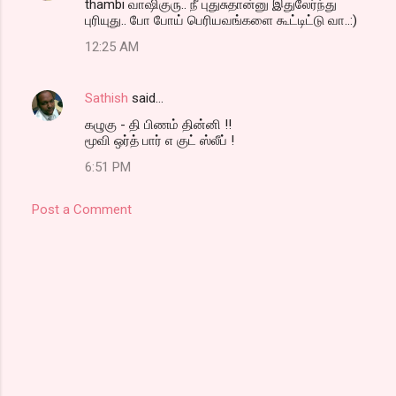
thambi வாஷிகுரு.. நீ புதுசுதான்னு இதுலேர்ந்து
புரியுது.. போ போய் பெரியவங்களை கூட்டிட்டு வா..:)
12:25 AM
Sathish
said…
கழுகு - தி பிணம் தின்னி !!
மூவி ஒர்த் பார் எ குட் ஸ்லீப் !
6:51 PM
Post a Comment