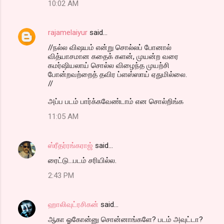
10:02 AM
s
rajamelaiyur
said…
//நல்ல விஷயம் என்று சொல்லப் போனால்
வித்யாசமான கதைக் களன், முயன்ற வரை
கமர்ஷியலாய் சொல்ல விழைந்த முயற்சி
போன்றவற்றைத் தவிர ப்ளஸ்ஸாய் ஏதுமில்லை.
//
அப்ப படம் பார்க்கவேண்டாம் என சொல்றிங்க
11:05 AM
ஸ்ரீதர்ரங்கராஜ்
said…
ரைட்டு...படம் சரியில்ல.
2:43 PM
ஹாலிவுட்ரசிகன்
said…
ஆகா ஓகோன்னு சொன்னாங்களே? படம் அவுட்டா?