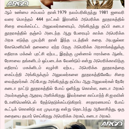
ஆம் உண்மை சம்பவம் தான்.1979 நவம்பரிலிருந்து 1981 ஜனவரி
வரை மொத்தம் 444 நாட்கள் இரானில் அமெரிக்க தூதரகத்தில்
சிறை வைக்கப்பட்ட அலுவலர்களையும், அங்கிருந்து தப்பி கனடா
தூதரகத்தில் தஞ்சம் அடைந்த ஆறு பேரையும் காக்க அமெரிக்க
அரசு எடுத்த முயற்சி தான் இந்த படத்தின் கதை. அயதுல்லா
கோமெனியின் தலைமை ஏற்ற பிறகு அமெரிக்க அரசாங்கத்துக்கு
எதிராக மக்கள் புரட்சி ஏற்பட, இதற்கு முன்னால் ஈராக்கை ஆண்ட
ரேசாவை தங்களிடம் ஒப்படைக்க வேண்டும் என்று அமெரிக்காவிற்கு
எதிராய் மகக்ளிடம் எழுச்சி ஏற்பட, அமெரிக்க தூதரகத்தை
கைப்பற்றி அங்கிருக்கும் அலுவலர்களை தூதரகத்திலேயே சிறை
வைத்தார்கள். அப்போது அங்கிருந்து தப்பிய ஆறு அலுவலர்கள் நேரே
கனடா நாட்டு தூதரகத்தில் போய் ஒளிந்து கொள்ள, கனடா அரசும்
அவர்களுக்கு ஆதரவு அளிக்கிறது. இவர்களை காப்பாற்ற் சி.ஐ.ஏவின்
டோனிமெண்டெஸ் தேந்தெடுக்கப்படுகிறார். சாதாரணமாய் போய்
கூட்டிக் கொண்டு வர முடியாது என்று தொடர்ந்து ஆலோசித்து, ஒரு
கதையை தயார் செய்கிறது அமெரிக்க அரசும், கனடா அரசும்.