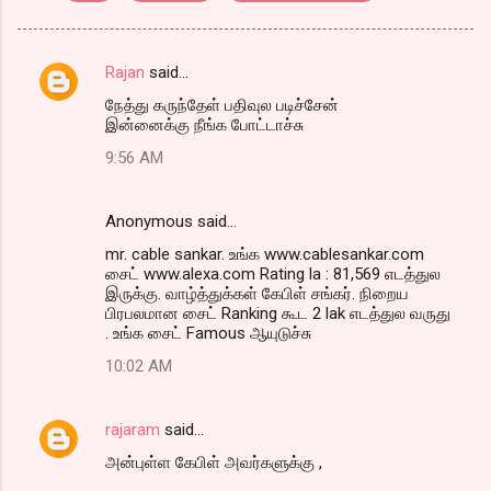
Rajan
said…
C
நேத்து கருந்தேள் பதிவுல படிச்சேன்
o
இன்னைக்கு நீங்க போட்டாச்சு
m
9:56 AM
m
e
Anonymous said…
n
mr. cable sankar. உங்க www.cablesankar.com
t
சைட் www.alexa.com Rating la : 81,569 எடத்துல
இருக்கு. வாழ்த்துக்கள் கேபிள் சங்கர். நிறைய
s
பிரபலமான சைட் Ranking கூட 2 lak எடத்துல வருது
. உங்க சைட் Famous ஆயுடுச்சு
10:02 AM
rajaram
said…
அன்புள்ள கேபிள் அவர்களுக்கு ,