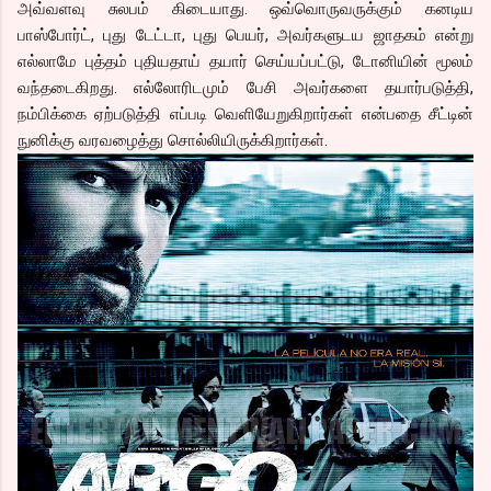
அவ்வளவு சுலபம் கிடையாது. ஒவ்வொருவருக்கும் கனடிய
பாஸ்போர்ட், புது டேட்டா, புது பெயர், அவர்களுடய ஜாதகம் என்று
எல்லாமே புத்தம் புதியதாய் தயார் செய்யப்பட்டு, டோனியின் மூலம்
வந்தடைகிறது. எல்லோரிடமும் பேசி அவர்களை தயார்படுத்தி,
நம்பிக்கை ஏற்படுத்தி எப்படி வெளியேறுகிறார்கள் என்பதை சீட்டின்
நுனிக்கு வரவழைத்து சொல்லியிருக்கிறார்கள்.