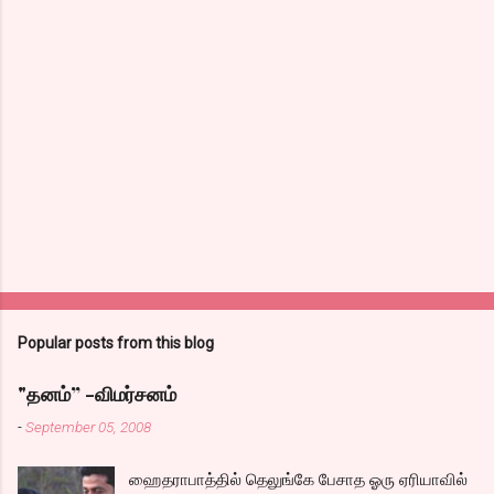
Popular posts from this blog
"தனம்” -விமர்சனம்
-
September 05, 2008
ஹைதராபாத்தில் தெலுங்கே பேசாத ஓரு ஏரியாவில்