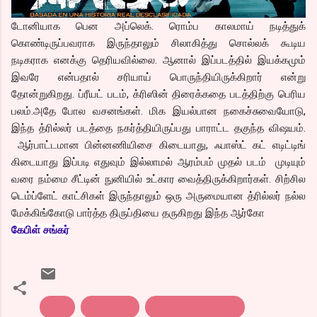
டோனியாக பென அப்லெக். ரொம்ப காலமாய் நடித்துக்
கொண்டிருப்பவராக இருந்தாலும் சிலாகித்து சொல்லக் கூடிய
நடிகராக எனக்கு தெரியவில்லை. ஆனால் இப்படத்தில் இயக்கமும்
இவரே என்பதால் சரியாய் பொருந்தியிருக்கிறார் என்று
தோன்றுகிறது. ப்ரீயட் படம், க்ரிஸின் திரைக்கதை படத்திற்கு பெரிய
பலம்.அதே போல வசனங்கள். மிக இயல்பான நகைச்சுவையோடு,
இந்த த்ரில்லர் படத்தை நகர்த்தியிருப்பது பாராட்ட தகுந்த விஷயம்.
ஆர்பாட்டமான பின்னணியிசை கிடையாது, ஃபாஸ்ட் கட் எடிட்டிங்
கிடையாது இப்படி எதுவும் இல்லாமல் ஆரம்பம் முதல் படம் முடியும்
வரை நம்மை சீட்டின் நுனியில் உட்கார வைத்திருக்கிறார்கள். சிற்சில
டெம்ப்ளேட் காட்சிகள் இருந்தாலும் ஒரு அருமையான த்ரில்லர் நல்ல
மேக்கிங்கோடு பார்த்த திருப்தியை தருகிறது இந்த ஆர்கோ
கேபிள் சங்கர்
Argo
Ben afflek
english Film reveiw