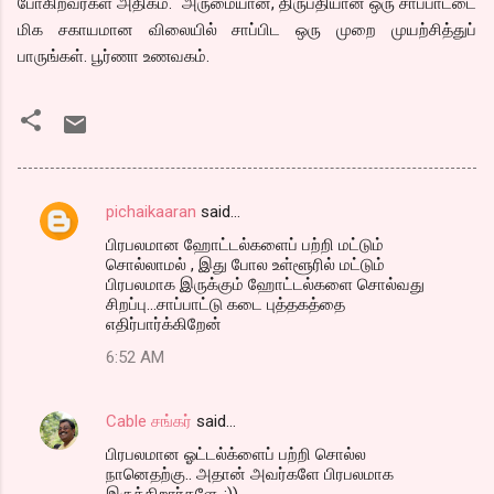
போகிறவர்கள் அதிகம். அருமையான, திருப்தியான ஒரு சாப்பாட்டை
மிக சகாயமான விலையில் சாப்பிட ஒரு முறை முயற்சித்துப்
பாருங்கள். பூர்ணா உணவகம்.
pichaikaaran
said…
C
பிரபலமான ஹோட்டல்களைப் பற்றி மட்டும்
o
சொல்லாமல் , இது போல உள்ளூரில் மட்டும்
m
பிரபலமாக இருக்கும் ஹோட்டல்களை சொல்வது
சிறப்பு...சாப்பாட்டு கடை புத்தகத்தை
m
எதிர்பார்க்கிறேன்
e
6:52 AM
n
t
Cable சங்கர்
said…
s
பிரபலமான ஓட்டல்க்ளைப் பற்றி சொல்ல
நானெதற்கு.. அதான் அவர்களே பிரபலமாக
இருக்கிறார்களே..:))