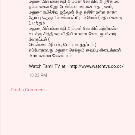
மதுரையில் மீனாக்ஷி அம்மன் கோவில் அருகே பல
நல்ல சைவ ஹோடேல்க்கள் உள்ளன. உதாரணம்,
மதுரை ரயில்வே ஜங்ஷன் க்கு எதிரே உள்ள காகா
தோப்பு தெருவில் உள்ள ஸ்ரீ ராம் மெஸ் (மதிய உணவு
), மற்றும்
மதுரையில் மீனாக்ஷி அம்மன் கோவில் சுற்றியுள்ள
வடக்கு சித்திரை விதியில் உள்ள கோபு ஐயங்கார்
ஹோட்டல் (
வெள்ளை அப்பம் , பொடி ஊத்தப்பம் )
எப்போதாவது மதுரை செல்லும் வைப்பு கிடைத்தால்
மிஸ் பண்ண வேண்டாம்.
Watch Tamil TV at: : http://www.watchtvs.co.cc/
10:23 PM
Post a Comment