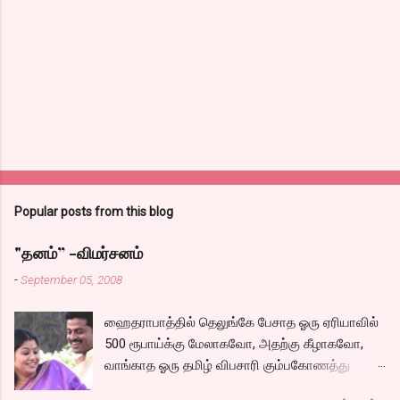
Popular posts from this blog
"தனம்” -விமர்சனம்
-
September 05, 2008
ஹைதராபாத்தில் தெலுங்கே பேசாத ஓரு ஏரியாவில்
500 ரூபாய்க்கு மேலாகவோ, அதற்கு கீழாகவோ,
வாங்காத ஓரு தமிழ் விபசாரி கும்பகோணத்து
அக்ரஹாரத்தின் வீட்டில் மருமகளாக