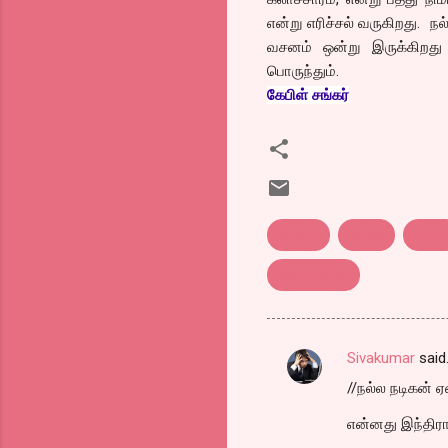
என்று எரிச்சல் வருகிறது. நல
வசனம் ஒன்று இருக்கிறது 
பொருந்தும்.
கேபிள் சங்கர்
Gemini
Jabak
simb
போடா போடி
Sivakumar
said
C
//நல்ல நடிகன் ஏ
o
m
என்னது இந்திரா