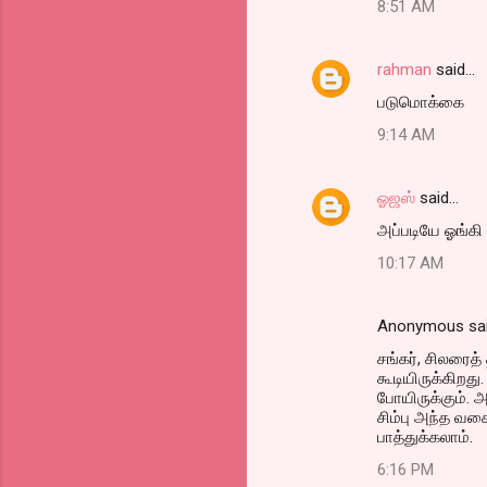
m
8:51 AM
e
n
rahman
said…
t
படுமொக்கை
s
9:14 AM
ஓஜஸ்
said…
அப்படியே ஓங்கி 
10:17 AM
Anonymous sa
சங்கர், சிலரைத
கூடியிருக்கிறது
போயிருக்கும். 
சிம்பு அந்த வகை
பாத்துக்கலாம்.
6:16 PM