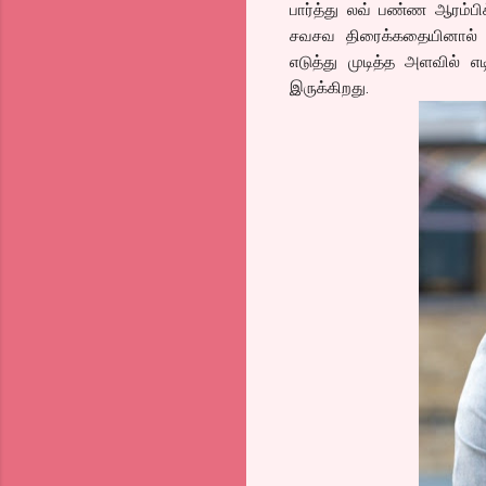
பார்த்து லவ் பண்ண ஆரம்பிக
சவசவ திரைக்கதையினால்
எடுத்து முடித்த அளவில் எ
இருக்கிறது.