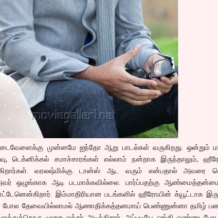
டைவேளைக்கு முன்னமே ஐந்தோ ஆறு பாடல்கள் வருகிறது. ஒன்றும் ம
வு, டெக்னிக்கல் சமாச்சாரங்கள் எல்லாம் நன்றாக இருந்தாலும், ஹீர
ுக்கிறார்கள். வரலஷ்மிக்கு டான்ஸ் ஆட வரும் என்பதால் அவரை செ
 அவர் ஒழுங்காக ஆடி படமாக்கவில்லை. பார்ப்பதற்கு ஆண்மைத்தன்மை
ட்டேனென்கிறார். இம்மாதிரியான படங்களில் ஹீரோயின் க்யூட்டாக இரு
க்கம் போல தேவையில்லாமல் ஆணாதிக்கத்தனமாய் பெண்ணுன்னா தமிழ் பண்
ிமிஷத்துக்கொரு முறை லக்சர் அடிக்கிறார். அப்படியே ஓங்கி ஒண்ணு ப