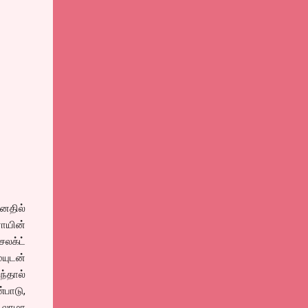
னதில்
ோயின்
லக்ட்
யுடன்
ந்தால்
பாடு,
ோடலாமா