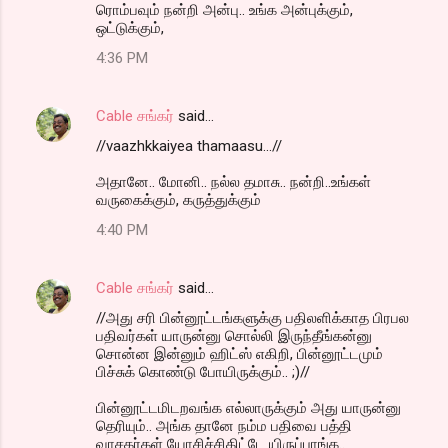
ரொம்பவும் நன்றி அன்பு.. உங்க அன்புக்கும்,
ஒட்டுக்கும்,
4:36 PM
Cable சங்கர்
said…
//vaazhkkaiyea thamaasu...//
அதானே.. மோனி.. நல்ல தமாசு.. நன்றி..உங்கள்
வருகைக்கும், கருத்துக்கும்
4:40 PM
Cable சங்கர்
said…
//அது சரி பின்னூட்டங்களுக்கு பதிலளிக்காத பிரபல
பதிவர்கள் யாருன்னு சொல்லி இருந்தீங்கன்னு
சொன்ன இன்னும் ஹிட்ஸ் எகிறி, பின்னூட்டமும்
பிச்சுக் கொண்டு போயிருக்கும்.. ;)//
பின்னூட்டமிடறவங்க எல்லாருக்கும் அது யாருன்னு
தெரியும்.. அங்க தானே நம்ம பதிவை பத்தி
வாசகர்கள் யோசிச்சிகிட்டே யிருப்பாங்க..