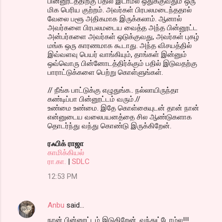
பின்னூடத்திற்கு பதில் இடாமல் ஒதுக்குவதும் ஒரு
மிக பெரிய குற்றம். அவர்கள் பிரபலமடைந்ததால்
வேலை பளூ அதிகமாக இருக்கலாம். ஆனால்
அவர்களை பிரபலமடைய வைத்த அந்த பின்னூட்ட
அன்பர்களை அவர்கள் ஒடுக்குவது, அவர்கள் புகழ்
மங்க ஒரு காரணமாக கூடாது. அந்த விசயத்தில்
இவ்வளவு பெயர் வாங்கியும், தாங்கள் இன்னும்
ஒவ்வொரு பின்னோடத்திர்க்கும் பதில் இடுவதற்கு
பாராட்டுக்களை பெற்று கொள்ளுங்கள்.
// நீங்க பாட்டுக்கு எழுதுங்க.. நல்லாயிருந்தா
கண்டிப்பா பின்னூட்டம் வரும்.//
உண்மை உண்மை. இதே கொள்கையுடன் தான் நான்
என்னுடைய வலைபயனத்தை சில ஆண்டுகளாக
தொடர்ந்து வந்து கொண்டு இருக்கிறேன்.
ரஃபிக் ராஜா
காமிக்கியல்
ரா.கா.
|
SDLC
12:53 PM
Anbu
said…
நான் பின்னூட்டம் இடுகிறேன். வந்துட்டோம்ல!!!