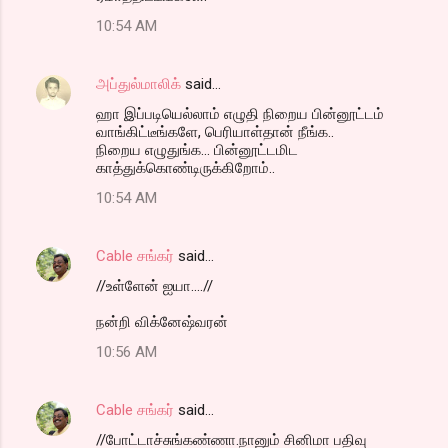
10:54 AM
அப்துல்மாலிக்
said…
ஹா இப்படியெல்லாம் எழுதி நிறைய பின்னூட்டம்
வாங்கிட்டீங்களே, பெரியாள்தான் நீங்க..
நிறைய எழுதுங்க... பின்னூட்டமிட
காத்துக்கொண்டிருக்கிறோம்..
10:54 AM
Cable சங்கர்
said…
//உள்ளேன் ஐயா....//
நன்றி விக்னேஷ்வரன்
10:56 AM
Cable சங்கர்
said…
//போட்டாச்சுங்கண்ணா.நானும் சினிமா பதிவு