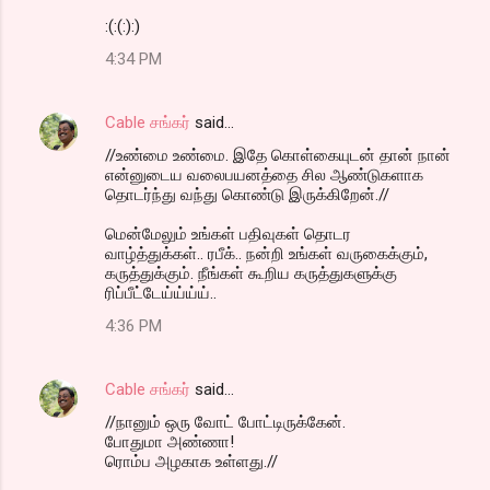
:(:(:):)
4:34 PM
Cable சங்கர்
said…
//உண்மை உண்மை. இதே கொள்கையுடன் தான் நான்
என்னுடைய வலைபயனத்தை சில ஆண்டுகளாக
தொடர்ந்து வந்து கொண்டு இருக்கிறேன்.//
மென்மேலும் உங்கள் பதிவுகள் தொடர
வாழ்த்துக்கள்.. ரபீக்.. நன்றி உங்கள் வருகைக்கும்,
கருத்துக்கும். நீங்கள் கூறிய கருத்துகளுக்கு
ரிப்பீட்டேய்ய்ய்ய்..
4:36 PM
Cable சங்கர்
said…
//நானும் ஒரு வோட் போட்டிருக்கேன்.
போதுமா அண்ணா!
ரொம்ப அழகாக உள்ளது.//