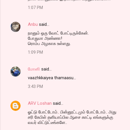
1:07 PM
Anbu
said…
நானும் ஒரு வோட் போட்டிருக்கேன்.
போதுமா அண்ணா!
ரொம்ப அழகாக உள்ளது.
1:09 PM
மோனி
said…
vaazhkkaiyea thamaasu...
3:43 PM
ARV Loshan
said…
ஓட்டு போட்டோம்.. பின்னூட்டமும் போட்டோம்.. அது
சரி கேபிள் தளியாப்பில ஆசை காட்டி எங்களுக்கு
வயர் விட்டுட்டீங்களே..