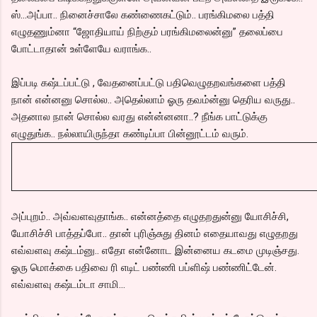
ஸ்...அப்பா.. நினைச்சாலே கண்ணைகட்டும்.. பரங்கிமலை பத்தி
எழுதணும்னா “ஜோதியாய் நிற்கும் பரங்கிமலைன்னு” தலைப்பை
போட்டாதான் உள்ளேயே வராங்க..
இப்படி கஷ்டப்பட்டு , வேதனைப்பட்டு பதிவெழுதறவங்களை பத்தி
நான் என்னனு சொல்ல.. அதெல்லாம் ஓரு தவம்ன்னு தெரிய வருது..
அதனால நான் சொல்ல வரது என்ன்னனா..? நீங்க பாட்டுக்கு
எழுதுங்க.. நல்லாயிருந்தா கண்டிப்பா பின்னூட்டம் வரும்.
அப்புறம்.. அவ்வளவுதாங்க.. என்னத்தை எழுதறதுன்னு யோசிச்சி,
யோசிச்சி பாத்தப்போ.. தான் புரிஞ்சுது தினம் எதையாவது எழுதறது
எவ்வளவு கஷ்டம்னு.. எதோ என்னோட இன்னைய கடமை முடிஞ்சது.
ஓரு மொக்கை பதிவை ரி எடிட் பண்ணி பப்ளிஷ் பண்ணிட்டேன்.
எவ்வளவு கஷ்டம்டா சாமி...