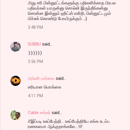
அது சரி பின்னூட்டங்களுக்கு பதிலளிக்காத பிரபல
பதிவர்கள் யாருன்னு சொல்லி இருந்தீங்கன்னு
சொன்ன இன்னும் ஹிட்ஸ் எகிறி, பின்னூட்டமும்
பிச்சுக் கொண்டு போயிருக்கும்.. ;)
3:48 PM
SUBBU
said…
:):):):):):)
3:56 PM
அக்னி பார்வை
said…
சரியான மொக்கை
4:11 PM
Cable சங்கர்
said…
//இப்படி உசுப்பேத்தி... உசுப்பேத்தியே எங்க உடம்ப
ரணகளமா ஆக்குறாங்கலே....!//