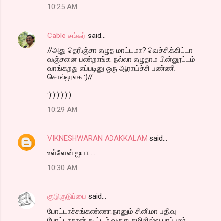
10:25 AM
Cable சங்கர்
said…
//அது தெரிஞ்சா எழுத மாட்டமா? வெச்சிக்கிட்டா
வஞ்சனை பண்றாங்க. நல்லா எழுதாம பின்னூட்டம்
வாங்கறது எப்படினு ஒரு ஆராய்ச்சி பண்ணி
சொல்லுங்க :)//
:):):):):):)
10:29 AM
VIKNESHWARAN ADAKKALAM
said…
உள்ளேன் ஐயா....
10:30 AM
குடுகுடுப்பை
said…
போட்டாச்சுங்கண்ணா.நானும் சினிமா பதிவு
போட்டாதான் கூட்டம் வருது.தமிலிஷ்ல பாப்புலர்