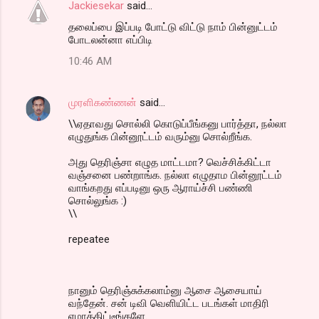
Jackiesekar
said…
தலைப்பை இப்படி போட்டு விட்டு நாம் பின்னுட்டம்
போடலன்னா எப்பிடி
10:46 AM
முரளிகண்ணன்
said…
\\ஏதாவது சொல்லி கொடுப்பீங்கனு பார்த்தா, நல்லா
எழுதுங்க பின்னூட்டம் வரும்னு சொல்றீங்க.
அது தெரிஞ்சா எழுத மாட்டமா? வெச்சிக்கிட்டா
வஞ்சனை பண்றாங்க. நல்லா எழுதாம பின்னூட்டம்
வாங்கறது எப்படினு ஒரு ஆராய்ச்சி பண்ணி
சொல்லுங்க :)
\\
repeatee
நானும் தெரிஞ்சுக்கலாம்னு ஆசை ஆசையாய்
வந்தேன். சன் டிவி வெளியிட்ட படங்கள் மாதிரி
ஏமாத்திட்டீங்களே.