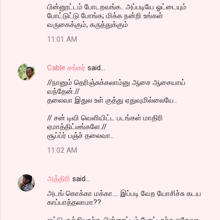
பின்னூட்டம் போடறவங்க.. அப்படியே ஓட்டையும்
போட்டுட்டு போங்க; மிக்க நன்றி உங்கள்
வருகைக்கும், கருத்துக்கும்
11:01 AM
Cable சங்கர்
said…
//நானும் தெரிஞ்சுக்கலாம்னு ஆசை ஆசையாய்
வந்தேன்.//
தலைவா இதுல உள் குத்து ஏதுவுமில்லையே..
// சன் டிவி வெளியிட்ட படங்கள் மாதிரி
ஏமாத்திட்டீங்களே.//
சூப்ப்ர் பஞ்ச் தலைவா..
11:02 AM
அத்திரி
said…
அடங் கொக்கா மக்கா.... இப்படி வேற யோசிச்சு கடய
காப்பாத்தலாமா??
ஓட்டு குத்தியாச்சு, பின்னூட்டம் போட்டாச்சு ஓகேவா