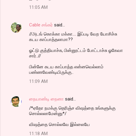
11:05 AM
Cable சங்கர்
said…
//அடங் கொக்கா மக்கா.... இப்படி வேற யோசிச்சு
கடய காப்பாத்தலாமா??
ஓட்டு குத்தியாச்சு, பின்னூட்டம் போட்டாச்சு ஓகேவா
சார்..//
பின்னே கடய காப்பாத்த என்னவெல்லாம்
பண்ணவேண்டியிருக்கு..
11:09 AM
நையாண்டி நைனா
said…
/*ஏதோ நமக்கு தெரிஞ்ச விஷத்தை உங்களுக்கு
சொல்லலாமேன்னு*/
விஷத்தை சொல்லவே இல்லையே
11:18 AM