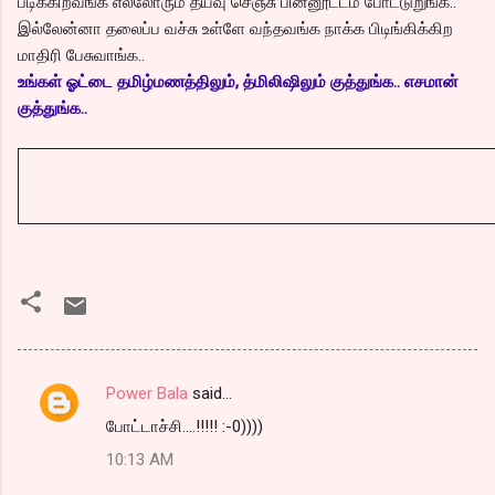
படிக்கிறவங்க எல்லோரும் தயவு செஞ்சு பின்னூட்டம் போட்டுறுங்க..
இல்லேன்னா தலைப்ப வச்சு உள்ளே வந்தவங்க நாக்க பிடிங்கிக்கிற
மாதிரி பேசுவாங்க..
உங்கள் ஓட்டை தமிழ்மணத்திலும், த்மிலிஷிலும் குத்துங்க.. எசமான்
குத்துங்க..
Power Bala
said…
C
போட்டாச்சி....!!!!! :-0))))
o
10:13 AM
m