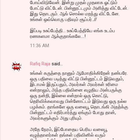
போய்விடுவேன். இன்று முதல் முதலாக ஓட்டும்
போட்டு விட்டேன். பின்னூட்டமும் அளித்து விட்டேன்.
இது தொடரும். ஆங் சொல்ல மறந்து விட்டேனே.
உங்கள் ஒவ்வொரு பதிவும் சூப்பர்..//
இப்படி உசுப்பேத்தி... உசுப்பேத்தியே எங்க உடம்ப
ரணகளமா ஆக்குறாங்கலே....!
11:36 AM
Rafiq Raja
said…
உங்கள் கருத்தை நானும் ஆமோதிக்கிறேன் நண்பரே.
ஒரு பதிவை படித்து விட்டு பின்னூட்டம் இடுவதும்,
இடாமல் இருப்பதும், அவர்கள் அவர்கள் உரிமை
என்றாலும், அந்த பதிவினை எழுதிய அன்பருக்கு
ஒரு நன்றி, இல்லை என்றால் ஒரு கொட்டு,
தெரிவிக்கவாவது பின்னோட்டம் இடுவது ஒரு நல்ல
பழக்கம். தாங்களே ஒரு வலைபூ தொடங்கி அதற்க்கு
பின்னூட்டம் எதிர்பார்த்து ஏங்கும் போது தான்,
அவர்களுக்கும் அது புரியும்.
அதே நேரம், இப்போதைய பெரிய வலைபூ
எழுத்தாளர்கள் தங்கள் பதிவினில் வரும்