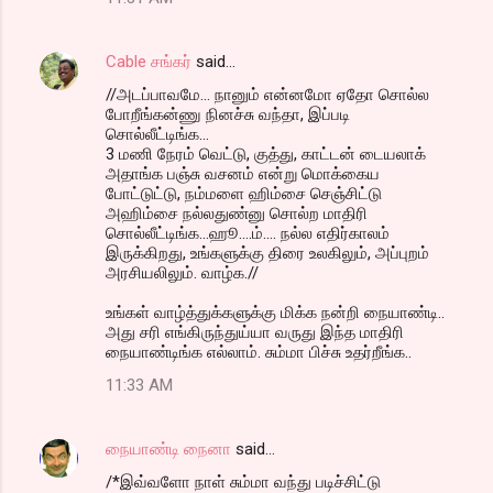
Cable சங்கர்
said…
//அடப்பாவமே... நானும் என்னமோ ஏதோ சொல்ல
போறீங்கன்ணு நினச்சு வந்தா, இப்படி
சொல்லீட்டிங்க...
3 மணி நேரம் வெட்டு, குத்து, காட்டன் டையலாக்
அதாங்க பஞ்சு வசனம் என்று மொக்கைய
போட்டுட்டு, நம்மளை ஹிம்சை செஞ்சிட்டு
அஹிம்சை நல்லதுண்னு சொல்ற மாதிரி
சொல்லீட்டிங்க...ஹூ....ம்.... நல்ல எதிர்காலம்
இருக்கிறது, உங்களுக்கு திரை உலகிலும், அப்புறம்
அரசியலிலும். வாழ்க.//
உங்கள் வாழ்த்துக்களுக்கு மிக்க நன்றி நையாண்டி..
அது சரி எங்கிருந்துய்யா வருது இந்த மாதிரி
நையாண்டிங்க எல்லாம். சும்மா பிச்சு உதர்றீங்க..
11:33 AM
நையாண்டி நைனா
said…
/*இவ்வளோ நாள் சும்மா வந்து படிச்சிட்டு