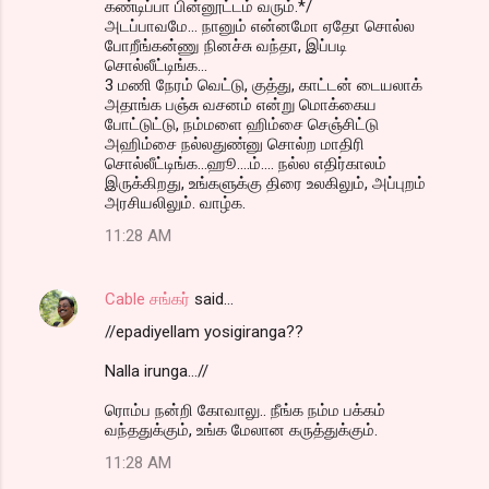
கண்டிப்பா பின்னூட்டம் வரும்.*/
அடப்பாவமே... நானும் என்னமோ ஏதோ சொல்ல
போறீங்கன்ணு நினச்சு வந்தா, இப்படி
சொல்லீட்டிங்க...
3 மணி நேரம் வெட்டு, குத்து, காட்டன் டையலாக்
அதாங்க பஞ்சு வசனம் என்று மொக்கைய
போட்டுட்டு, நம்மளை ஹிம்சை செஞ்சிட்டு
அஹிம்சை நல்லதுண்னு சொல்ற மாதிரி
சொல்லீட்டிங்க...ஹூ....ம்.... நல்ல எதிர்காலம்
இருக்கிறது, உங்களுக்கு திரை உலகிலும், அப்புறம்
அரசியலிலும். வாழ்க.
11:28 AM
Cable சங்கர்
said…
//epadiyellam yosigiranga??
Nalla irunga...//
ரொம்ப நன்றி கோவாலு.. நீங்க நம்ம பக்கம்
வந்ததுக்கும், உங்க மேலான கருத்துக்கும்.
11:28 AM