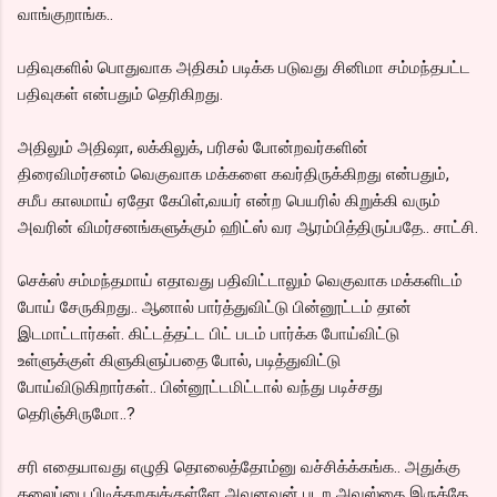
வாங்குறாங்க..
பதிவுகளில் பொதுவாக அதிகம் படிக்க படுவது சினிமா சம்மந்தபட்ட
பதிவுகள் என்பதும் தெரிகிறது.
அதிலும் அதிஷா, லக்கிலுக், பரிசல் போன்றவர்களின்
திரைவிமர்சனம் வெகுவாக மக்களை கவர்திருக்கிறது என்பதும்,
சமீப காலமாய் ஏதோ கேபிள்,வயர் என்ற பெயரில் கிறுக்கி வரும்
அவரின் விமர்சனங்களுக்கும் ஹிட்ஸ் வர ஆரம்பித்திருப்பதே.. சாட்சி.
செக்ஸ் சம்மந்தமாய் எதாவது பதிவிட்டாலும் வெகுவாக மக்களிடம்
போய் சேருகிறது.. ஆனால் பார்த்துவிட்டு பின்னூட்டம் தான்
இடமாட்டார்கள். கிட்டத்தட்ட பிட் படம் பார்க்க போய்விட்டு
உள்ளுக்குள் கிளுகிளுப்பதை போல், படித்துவிட்டு
போய்விடுகிறார்கள்.. பின்னூட்டமிட்டால் வந்து படிச்சது
தெரிஞ்சிருமோ..?
சரி எதையாவது எழுதி தொலைத்தோம்னு வச்சிக்க்கங்க.. அதுக்கு
தலைப்பை பிடிக்கறதுக்குள்ளே அவனவன் படற அவஸ்தை இருக்கே..