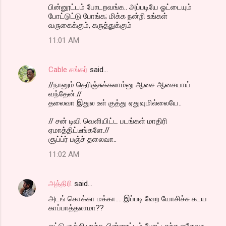
பின்னூட்டம் போடறவங்க.. அப்படியே ஓட்டையும்
போட்டுட்டு போங்க; மிக்க நன்றி உங்கள்
வருகைக்கும், கருத்துக்கும்
11:01 AM
Cable சங்கர்
said…
//நானும் தெரிஞ்சுக்கலாம்னு ஆசை ஆசையாய்
வந்தேன்.//
தலைவா இதுல உள் குத்து ஏதுவுமில்லையே..
// சன் டிவி வெளியிட்ட படங்கள் மாதிரி
ஏமாத்திட்டீங்களே.//
சூப்ப்ர் பஞ்ச் தலைவா..
11:02 AM
அத்திரி
said…
அடங் கொக்கா மக்கா.... இப்படி வேற யோசிச்சு கடய
காப்பாத்தலாமா??
ஓட்டு குத்தியாச்சு, பின்னூட்டம் போட்டாச்சு ஓகேவா