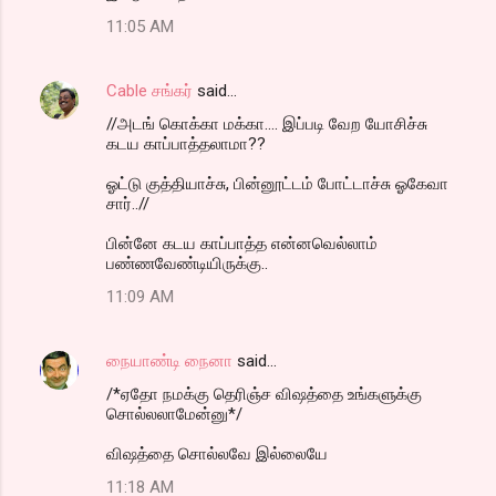
11:05 AM
Cable சங்கர்
said…
//அடங் கொக்கா மக்கா.... இப்படி வேற யோசிச்சு
கடய காப்பாத்தலாமா??
ஓட்டு குத்தியாச்சு, பின்னூட்டம் போட்டாச்சு ஓகேவா
சார்..//
பின்னே கடய காப்பாத்த என்னவெல்லாம்
பண்ணவேண்டியிருக்கு..
11:09 AM
நையாண்டி நைனா
said…
/*ஏதோ நமக்கு தெரிஞ்ச விஷத்தை உங்களுக்கு
சொல்லலாமேன்னு*/
விஷத்தை சொல்லவே இல்லையே
11:18 AM