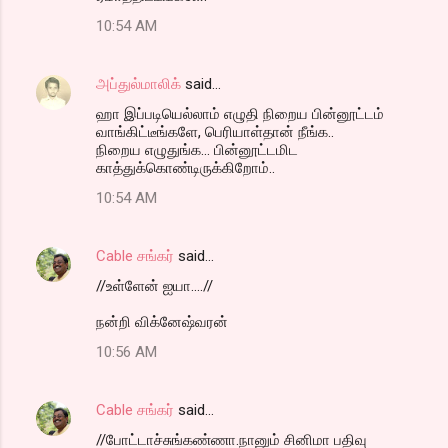
10:54 AM
அப்துல்மாலிக்
said…
ஹா இப்படியெல்லாம் எழுதி நிறைய பின்னூட்டம்
வாங்கிட்டீங்களே, பெரியாள்தான் நீங்க..
நிறைய எழுதுங்க... பின்னூட்டமிட
காத்துக்கொண்டிருக்கிறோம்..
10:54 AM
Cable சங்கர்
said…
//உள்ளேன் ஐயா....//
நன்றி விக்னேஷ்வரன்
10:56 AM
Cable சங்கர்
said…
//போட்டாச்சுங்கண்ணா.நானும் சினிமா பதிவு