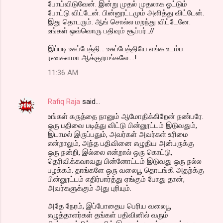
போய்விடுவேன். இன்று முதல் முதலாக ஓட்டும்
போட்டு விட்டேன். பின்னூட்டமும் அளித்து விட்டேன்.
இது தொடரும். ஆங் சொல்ல மறந்து விட்டேனே.
உங்கள் ஒவ்வொரு பதிவும் சூப்பர்..//
இப்படி உசுப்பேத்தி... உசுப்பேத்தியே எங்க உடம்ப
ரணகளமா ஆக்குறாங்கலே....!
11:36 AM
Rafiq Raja
said…
உங்கள் கருத்தை நானும் ஆமோதிக்கிறேன் நண்பரே.
ஒரு பதிவை படித்து விட்டு பின்னூட்டம் இடுவதும்,
இடாமல் இருப்பதும், அவர்கள் அவர்கள் உரிமை
என்றாலும், அந்த பதிவினை எழுதிய அன்பருக்கு
ஒரு நன்றி, இல்லை என்றால் ஒரு கொட்டு,
தெரிவிக்கவாவது பின்னோட்டம் இடுவது ஒரு நல்ல
பழக்கம். தாங்களே ஒரு வலைபூ தொடங்கி அதற்க்கு
பின்னூட்டம் எதிர்பார்த்து ஏங்கும் போது தான்,
அவர்களுக்கும் அது புரியும்.
அதே நேரம், இப்போதைய பெரிய வலைபூ
எழுத்தாளர்கள் தங்கள் பதிவினில் வரும்