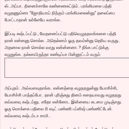
ஸ்...அப்பா.. நினைச்சாலே கண்ணைகட்டும்.. பரங்கிமலை பத்தி
எழுதணும்னா “ஜோதியாய் நிற்கும் பரங்கிமலைன்னு” தலைப்பை
போட்டாதான் உள்ளேயே வராங்க..
இப்படி கஷ்டப்பட்டு , வேதனைப்பட்டு பதிவெழுதறவங்களை பத்தி
நான் என்னனு சொல்ல.. அதெல்லாம் ஓரு தவம்ன்னு தெரிய வருது..
அதனால நான் சொல்ல வரது என்ன்னனா..? நீங்க பாட்டுக்கு
எழுதுங்க.. நல்லாயிருந்தா கண்டிப்பா பின்னூட்டம் வரும்.
அப்புறம்.. அவ்வளவுதாங்க.. என்னத்தை எழுதறதுன்னு யோசிச்சி,
யோசிச்சி பாத்தப்போ.. தான் புரிஞ்சுது தினம் எதையாவது எழுதறது
எவ்வளவு கஷ்டம்னு.. எதோ என்னோட இன்னைய கடமை முடிஞ்சது.
ஓரு மொக்கை பதிவை ரி எடிட் பண்ணி பப்ளிஷ் பண்ணிட்டேன்.
எவ்வளவு கஷ்டம்டா சாமி...