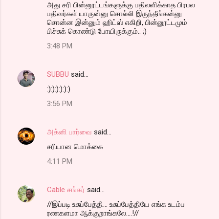
அது சரி பின்னூட்டங்களுக்கு பதிலளிக்காத பிரபல
பதிவர்கள் யாருன்னு சொல்லி இருந்தீங்கன்னு
சொன்ன இன்னும் ஹிட்ஸ் எகிறி, பின்னூட்டமும்
பிச்சுக் கொண்டு போயிருக்கும்.. ;)
3:48 PM
SUBBU
said…
:):):):):):)
3:56 PM
அக்னி பார்வை
said…
சரியான மொக்கை
4:11 PM
Cable சங்கர்
said…
//இப்படி உசுப்பேத்தி... உசுப்பேத்தியே எங்க உடம்ப
ரணகளமா ஆக்குறாங்கலே....!//