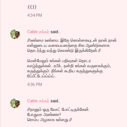
:(:(:):)
4:34 PM
Cable சங்கர்
said…
//உண்மை உண்மை. இதே கொள்கையுடன் தான் நான்
என்னுடைய வலைபயனத்தை சில ஆண்டுகளாக
தொடர்ந்து வந்து கொண்டு இருக்கிறேன்.//
மென்மேலும் உங்கள் பதிவுகள் தொடர
வாழ்த்துக்கள்.. ரபீக்.. நன்றி உங்கள் வருகைக்கும்,
கருத்துக்கும். நீங்கள் கூறிய கருத்துகளுக்கு
ரிப்பீட்டேய்ய்ய்ய்..
4:36 PM
Cable சங்கர்
said…
//நானும் ஒரு வோட் போட்டிருக்கேன்.
போதுமா அண்ணா!
ரொம்ப அழகாக உள்ளது.//