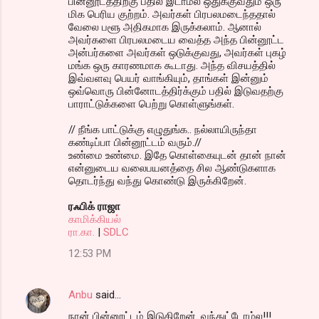
பின்னூடத்திற்கு பதில் இடாமல் ஒதுக்குவதும் ஒரு
மிக பெரிய குற்றம். அவர்கள் பிரபலமடைந்ததால்
வேலை பளூ அதிகமாக இருக்கலாம். ஆனால்
அவர்களை பிரபலமடைய வைத்த அந்த பின்னூட்ட
அன்பர்களை அவர்கள் ஒடுக்குவது, அவர்கள் புகழ்
மங்க ஒரு காரணமாக கூடாது. அந்த விசயத்தில்
இவ்வளவு பெயர் வாங்கியும், தாங்கள் இன்னும்
ஒவ்வொரு பின்னோடத்திர்க்கும் பதில் இடுவதற்கு
பாராட்டுக்களை பெற்று கொள்ளுங்கள்.
// நீங்க பாட்டுக்கு எழுதுங்க.. நல்லாயிருந்தா
கண்டிப்பா பின்னூட்டம் வரும்.//
உண்மை உண்மை. இதே கொள்கையுடன் தான் நான்
என்னுடைய வலைபயனத்தை சில ஆண்டுகளாக
தொடர்ந்து வந்து கொண்டு இருக்கிறேன்.
ரஃபிக் ராஜா
காமிக்கியல்
ரா.கா.
|
SDLC
12:53 PM
Anbu
said…
நான் பின்னூட்டம் இடுகிறேன். வந்துட்டோம்ல!!!