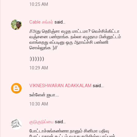
10:25 AM
Cable சங்கர்
said…
//அது தெரிஞ்சா எழுத மாட்டமா? வெச்சிக்கிட்டா
வஞ்சனை பண்றாங்க. நல்லா எழுதாம பின்னூட்டம்
வாங்கறது எப்படினு ஒரு ஆராய்ச்சி பண்ணி
சொல்லுங்க :)//
:):):):):):)
10:29 AM
VIKNESHWARAN ADAKKALAM
said…
உள்ளேன் ஐயா....
10:30 AM
குடுகுடுப்பை
said…
போட்டாச்சுங்கண்ணா.நானும் சினிமா பதிவு
போட்டாதான் கூட்டம் வருது.தமிலிஷ்ல பாப்புலர்