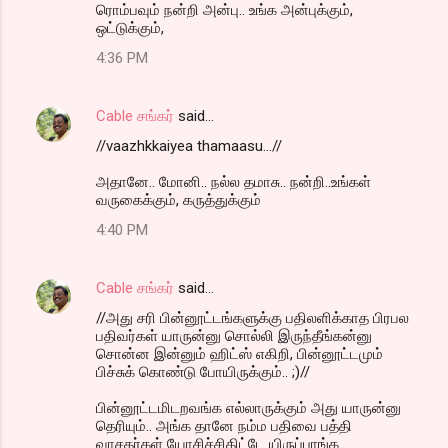
ரொம்பவும் நன்றி அன்பு.. உங்க அன்புக்கும்,
ஒட்டுக்கும்,
4:36 PM
Cable சங்கர்
said…
//vaazhkkaiyea thamaasu...//
அதானே.. மோனி.. நல்ல தமாசு.. நன்றி..உங்கள்
வருகைக்கும், கருத்துக்கும்
4:40 PM
Cable சங்கர்
said…
//அது சரி பின்னூட்டங்களுக்கு பதிலளிக்காத பிரபல
பதிவர்கள் யாருன்னு சொல்லி இருந்தீங்கன்னு
சொன்ன இன்னும் ஹிட்ஸ் எகிறி, பின்னூட்டமும்
பிச்சுக் கொண்டு போயிருக்கும்.. ;)//
பின்னூட்டமிடறவங்க எல்லாருக்கும் அது யாருன்னு
தெரியும்.. அங்க தானே நம்ம பதிவை பத்தி
வாசகர்கள் யோசிச்சிகிட்டே யிருப்பாங்க..