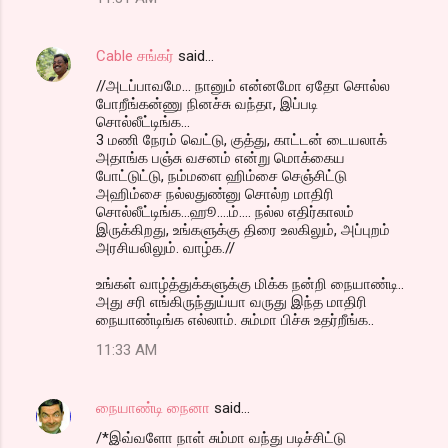
Cable சங்கர்
said…
//அடப்பாவமே... நானும் என்னமோ ஏதோ சொல்ல
போறீங்கன்ணு நினச்சு வந்தா, இப்படி
சொல்லீட்டிங்க...
3 மணி நேரம் வெட்டு, குத்து, காட்டன் டையலாக்
அதாங்க பஞ்சு வசனம் என்று மொக்கைய
போட்டுட்டு, நம்மளை ஹிம்சை செஞ்சிட்டு
அஹிம்சை நல்லதுண்னு சொல்ற மாதிரி
சொல்லீட்டிங்க...ஹூ....ம்.... நல்ல எதிர்காலம்
இருக்கிறது, உங்களுக்கு திரை உலகிலும், அப்புறம்
அரசியலிலும். வாழ்க.//
உங்கள் வாழ்த்துக்களுக்கு மிக்க நன்றி நையாண்டி..
அது சரி எங்கிருந்துய்யா வருது இந்த மாதிரி
நையாண்டிங்க எல்லாம். சும்மா பிச்சு உதர்றீங்க..
11:33 AM
நையாண்டி நைனா
said…
/*இவ்வளோ நாள் சும்மா வந்து படிச்சிட்டு