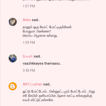
1:07 PM
Anbu
said…
நானும் ஒரு வோட் போட்டிருக்கேன்.
போதுமா அண்ணா!
ரொம்ப அழகாக உள்ளது.
1:09 PM
மோனி
said…
vaazhkkaiyea thamaasu...
3:43 PM
ARV Loshan
said…
ஓட்டு போட்டோம்.. பின்னூட்டமும் போட்டோம்.. அது
சரி கேபிள் தளியாப்பில ஆசை காட்டி எங்களுக்கு
வயர் விட்டுட்டீங்களே..