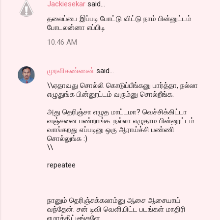
Jackiesekar
said…
தலைப்பை இப்படி போட்டு விட்டு நாம் பின்னுட்டம்
போடலன்னா எப்பிடி
10:46 AM
முரளிகண்ணன்
said…
\\ஏதாவது சொல்லி கொடுப்பீங்கனு பார்த்தா, நல்லா
எழுதுங்க பின்னூட்டம் வரும்னு சொல்றீங்க.
அது தெரிஞ்சா எழுத மாட்டமா? வெச்சிக்கிட்டா
வஞ்சனை பண்றாங்க. நல்லா எழுதாம பின்னூட்டம்
வாங்கறது எப்படினு ஒரு ஆராய்ச்சி பண்ணி
சொல்லுங்க :)
\\
repeatee
நானும் தெரிஞ்சுக்கலாம்னு ஆசை ஆசையாய்
வந்தேன். சன் டிவி வெளியிட்ட படங்கள் மாதிரி
ஏமாத்திட்டீங்களே.