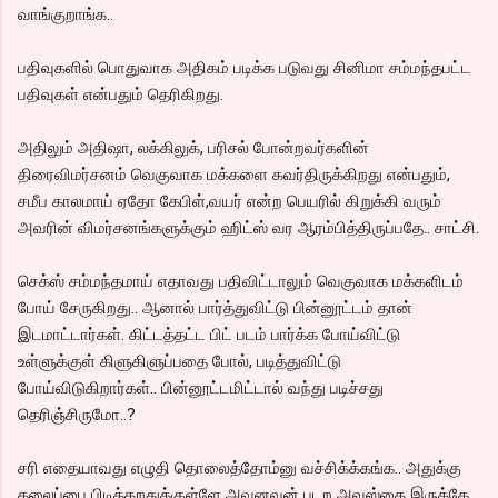
வாங்குறாங்க..
பதிவுகளில் பொதுவாக அதிகம் படிக்க படுவது சினிமா சம்மந்தபட்ட
பதிவுகள் என்பதும் தெரிகிறது.
அதிலும் அதிஷா, லக்கிலுக், பரிசல் போன்றவர்களின்
திரைவிமர்சனம் வெகுவாக மக்களை கவர்திருக்கிறது என்பதும்,
சமீப காலமாய் ஏதோ கேபிள்,வயர் என்ற பெயரில் கிறுக்கி வரும்
அவரின் விமர்சனங்களுக்கும் ஹிட்ஸ் வர ஆரம்பித்திருப்பதே.. சாட்சி.
செக்ஸ் சம்மந்தமாய் எதாவது பதிவிட்டாலும் வெகுவாக மக்களிடம்
போய் சேருகிறது.. ஆனால் பார்த்துவிட்டு பின்னூட்டம் தான்
இடமாட்டார்கள். கிட்டத்தட்ட பிட் படம் பார்க்க போய்விட்டு
உள்ளுக்குள் கிளுகிளுப்பதை போல், படித்துவிட்டு
போய்விடுகிறார்கள்.. பின்னூட்டமிட்டால் வந்து படிச்சது
தெரிஞ்சிருமோ..?
சரி எதையாவது எழுதி தொலைத்தோம்னு வச்சிக்க்கங்க.. அதுக்கு
தலைப்பை பிடிக்கறதுக்குள்ளே அவனவன் படற அவஸ்தை இருக்கே..