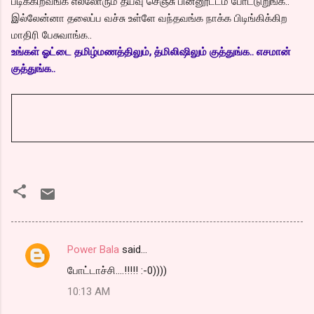
படிக்கிறவங்க எல்லோரும் தயவு செஞ்சு பின்னூட்டம் போட்டுறுங்க..
இல்லேன்னா தலைப்ப வச்சு உள்ளே வந்தவங்க நாக்க பிடிங்கிக்கிற
மாதிரி பேசுவாங்க..
உங்கள் ஓட்டை தமிழ்மணத்திலும், த்மிலிஷிலும் குத்துங்க.. எசமான்
குத்துங்க..
Power Bala
said…
C
போட்டாச்சி....!!!!! :-0))))
o
10:13 AM
m