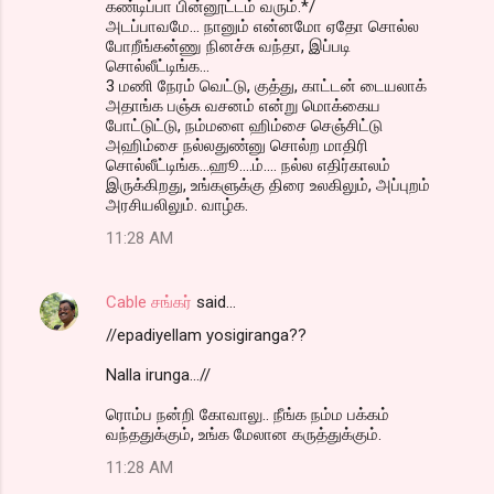
கண்டிப்பா பின்னூட்டம் வரும்.*/
அடப்பாவமே... நானும் என்னமோ ஏதோ சொல்ல
போறீங்கன்ணு நினச்சு வந்தா, இப்படி
சொல்லீட்டிங்க...
3 மணி நேரம் வெட்டு, குத்து, காட்டன் டையலாக்
அதாங்க பஞ்சு வசனம் என்று மொக்கைய
போட்டுட்டு, நம்மளை ஹிம்சை செஞ்சிட்டு
அஹிம்சை நல்லதுண்னு சொல்ற மாதிரி
சொல்லீட்டிங்க...ஹூ....ம்.... நல்ல எதிர்காலம்
இருக்கிறது, உங்களுக்கு திரை உலகிலும், அப்புறம்
அரசியலிலும். வாழ்க.
11:28 AM
Cable சங்கர்
said…
//epadiyellam yosigiranga??
Nalla irunga...//
ரொம்ப நன்றி கோவாலு.. நீங்க நம்ம பக்கம்
வந்ததுக்கும், உங்க மேலான கருத்துக்கும்.
11:28 AM