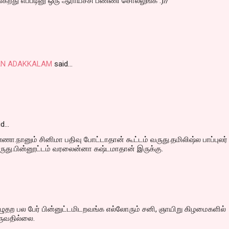
ங்கறது எப்படினு ஒரு ஆராய்ச்சி பண்ணி சொல்லுங்க :)//
AN ADAKKALAM
said…
id…
்ணா.நானும் சினிமா பதிவு போட்டாதான் கூட்டம் வருது.தமிலிஷ்ல பாப்புலர்
ருது.பின்னூட்டம் வரலைன்னா கஷ்டமாதான் இருக்கு.
ுதற பல பேர் பின்னுட்டமிடறவங்க எல்லோரும் சனி, ஞாயிறு கிழமைகளில்
ுவதில்லை.