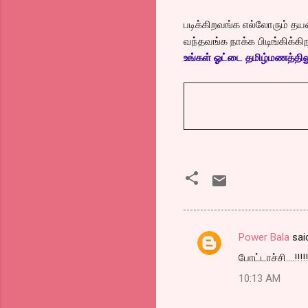
படிக்கிறவங்க எல்லோரும் தயவ
வந்தவங்க நாக்க பிடிங்கிக்கிற
உங்கள் ஓட்டை தமிழ்மணத்திலும்
Power Bala
sai
C
போட்டாச்சி....!!!!!
o
10:13 AM
m
m