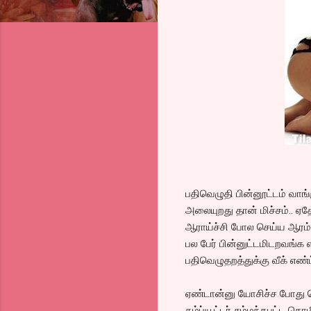
பதிவெழுதி பின்னூட்டம் வாங
அலையுறது தான் மிச்சம்.. ஏ
ஆராய்ச்சி போல செய்ய ஆரம்ப
பல பேர் பின்னுட்டமிடறவங்
பதிவெழுதறத்துக்கு வீக் எண்
ஏண்டான்னு யோசிச்ச போது பெ
கம்ப்யூட்டர் சம்மந்தபட்ட த