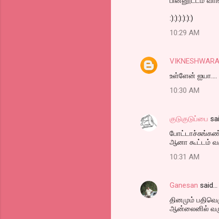
பின்னூட்டம் வா
:):):):):):)
10:29 AM
VIKNESHWAR
உள்ளேன் ஐயா....
10:30 AM
குடுகுடுப்பை
sa
போட்டாச்சுங்கண
ஆனா கூட்டம் வ
10:31 AM
Ganesan
said…
தினமும் பதிவெழ
ஆன்லைனில் வர