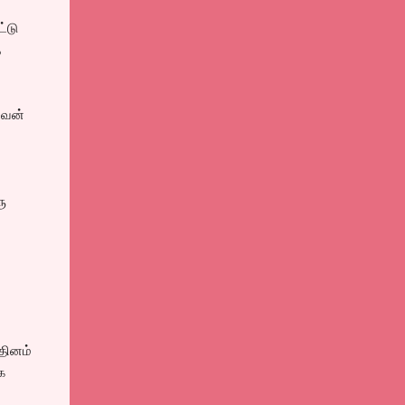
்டு
ை
னவன்
ு
 தினம்
ை