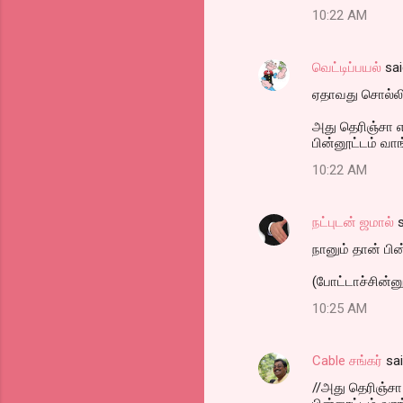
10:22 AM
வெட்டிப்பயல்
sai
ஏதாவது சொல்லி க
அது தெரிஞ்சா 
பின்னூட்டம் வா
10:22 AM
நட்புடன் ஜமால்
s
நானும் தான் பின
(போட்டாச்சின்ன
10:25 AM
Cable சங்கர்
sa
//அது தெரிஞ்சா