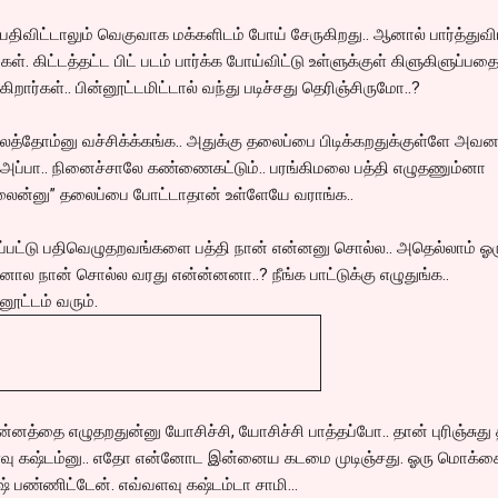
பதிவிட்டாலும் வெகுவாக மக்களிடம் போய் சேருகிறது.. ஆனால் பார்த்துவிட
ள். கிட்டத்தட்ட பிட் படம் பார்க்க போய்விட்டு உள்ளுக்குள் கிளுகிளுப்பத
கிறார்கள்.. பின்னூட்டமிட்டால் வந்து படிச்சது தெரிஞ்சிருமோ..?
்தோம்னு வச்சிக்க்கங்க.. அதுக்கு தலைப்பை பிடிக்கறதுக்குள்ளே அவ
.அப்பா.. நினைச்சாலே கண்ணைகட்டும்.. பரங்கிமலை பத்தி எழுதணும்னா
மலைன்னு” தலைப்பை போட்டாதான் உள்ளேயே வராங்க..
ைப்பட்டு பதிவெழுதறவங்களை பத்தி நான் என்னனு சொல்ல.. அதெல்லாம் ஓர
னால நான் சொல்ல வரது என்ன்னனா..? நீங்க பாட்டுக்கு எழுதுங்க..
னூட்டம் வரும்.
என்னத்தை எழுதறதுன்னு யோசிச்சி, யோசிச்சி பாத்தப்போ.. தான் புரிஞ்சுது
வு கஷ்டம்னு.. எதோ என்னோட இன்னைய கடமை முடிஞ்சது. ஓரு மொக்க
ஷ் பண்ணிட்டேன். எவ்வளவு கஷ்டம்டா சாமி...