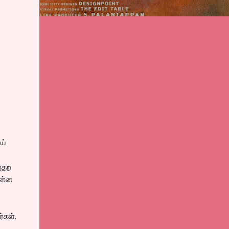
ய்
ழுதற
என்ன
்கள்.