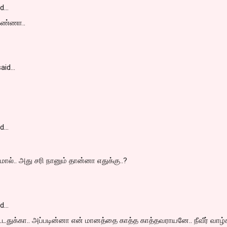
id…
கண்ணா..
aid…
id…
ஜமால்.. அது சரி நானும் தான்னா எதுக்கு..?
id…
ட்டதுக்கா.. அப்படின்னா என் மானத்தை காத்த காத்தவராயனே.. நீவீர் வாழ்க