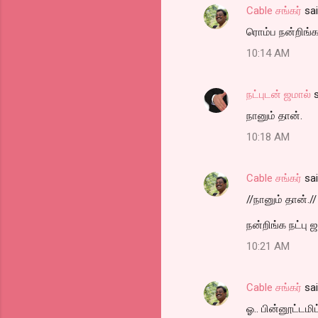
Cable சங்கர்
sa
e
ரொம்ப நன்றிங்
n
t
10:14 AM
s
நட்புடன் ஜமால்
s
நானும் தான்.
10:18 AM
Cable சங்கர்
sa
//நானும் தான்.//
நன்றிங்க நட்பு 
10:21 AM
Cable சங்கர்
sa
ஓ.. பின்னூட்டமி