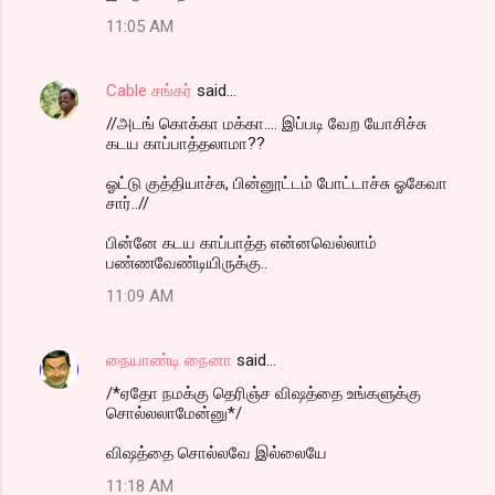
11:05 AM
Cable சங்கர்
said…
//அடங் கொக்கா மக்கா.... இப்படி வேற யோசிச்சு
கடய காப்பாத்தலாமா??
ஓட்டு குத்தியாச்சு, பின்னூட்டம் போட்டாச்சு ஓகேவா
சார்..//
பின்னே கடய காப்பாத்த என்னவெல்லாம்
பண்ணவேண்டியிருக்கு..
11:09 AM
நையாண்டி நைனா
said…
/*ஏதோ நமக்கு தெரிஞ்ச விஷத்தை உங்களுக்கு
சொல்லலாமேன்னு*/
விஷத்தை சொல்லவே இல்லையே
11:18 AM