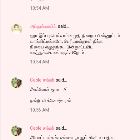
10:54 AM
அப்துல்மாலிக்
said…
ஹா இப்படியெல்லாம் எழுதி நிறைய பின்னூட்டம்
வாங்கிட்டீங்களே, பெரியாள்தான் நீங்க..
நிறைய எழுதுங்க... பின்னூட்டமிட
காத்துக்கொண்டிருக்கிறோம்..
10:54 AM
Cable சங்கர்
said…
//உள்ளேன் ஐயா....//
நன்றி விக்னேஷ்வரன்
10:56 AM
Cable சங்கர்
said…
//போட்டாச்சுங்கண்ணா.நானும் சினிமா பதிவு