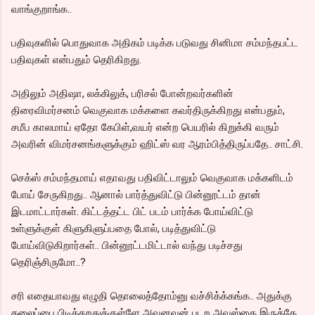
வாங்குறாங்க..
பதிவுகளில் பொதுவாக அதிகம் படிக்க படுவது சினிமா சம்மந்தபட்ட
பதிவுகள் என்பதும் தெரிகிறது.
அதிலும் அதிஷா, லக்கிலுக், பரிசல் போன்றவர்களின்
திரைவிமர்சனம் வெகுவாக மக்களை கவர்திருக்கிறது என்பதும்,
சமீப காலமாய் ஏதோ கேபிள்,வயர் என்ற பெயரில் கிறுக்கி வரும்
அவரின் விமர்சனங்களுக்கும் ஹிட்ஸ் வர ஆரம்பித்திருப்பதே.. சாட்சி.
செக்ஸ் சம்மந்தமாய் எதாவது பதிவிட்டாலும் வெகுவாக மக்களிடம்
போய் சேருகிறது.. ஆனால் பார்த்துவிட்டு பின்னூட்டம் தான்
இடமாட்டார்கள். கிட்டத்தட்ட பிட் படம் பார்க்க போய்விட்டு
உள்ளுக்குள் கிளுகிளுப்பதை போல், படித்துவிட்டு
போய்விடுகிறார்கள்.. பின்னூட்டமிட்டால் வந்து படிச்சது
தெரிஞ்சிருமோ..?
சரி எதையாவது எழுதி தொலைத்தோம்னு வச்சிக்க்கங்க.. அதுக்கு
தலைப்பை பிடிக்கறதுக்குள்ளே அவனவன் படற அவஸ்தை இருக்கே..