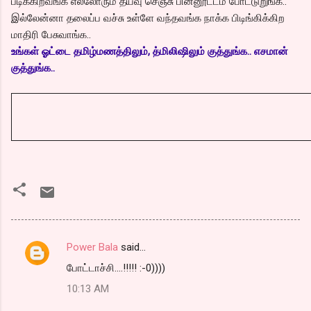
படிக்கிறவங்க எல்லோரும் தயவு செஞ்சு பின்னூட்டம் போட்டுறுங்க..
இல்லேன்னா தலைப்ப வச்சு உள்ளே வந்தவங்க நாக்க பிடிங்கிக்கிற
மாதிரி பேசுவாங்க..
உங்கள் ஓட்டை தமிழ்மணத்திலும், த்மிலிஷிலும் குத்துங்க.. எசமான்
குத்துங்க..
Power Bala
said…
C
போட்டாச்சி....!!!!! :-0))))
o
10:13 AM
m