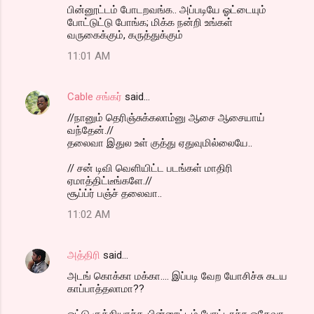
பின்னூட்டம் போடறவங்க.. அப்படியே ஓட்டையும்
போட்டுட்டு போங்க; மிக்க நன்றி உங்கள்
வருகைக்கும், கருத்துக்கும்
11:01 AM
Cable சங்கர்
said…
//நானும் தெரிஞ்சுக்கலாம்னு ஆசை ஆசையாய்
வந்தேன்.//
தலைவா இதுல உள் குத்து ஏதுவுமில்லையே..
// சன் டிவி வெளியிட்ட படங்கள் மாதிரி
ஏமாத்திட்டீங்களே.//
சூப்ப்ர் பஞ்ச் தலைவா..
11:02 AM
அத்திரி
said…
அடங் கொக்கா மக்கா.... இப்படி வேற யோசிச்சு கடய
காப்பாத்தலாமா??
ஓட்டு குத்தியாச்சு, பின்னூட்டம் போட்டாச்சு ஓகேவா