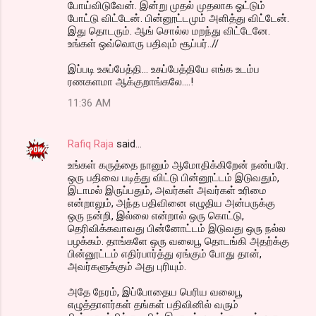
போய்விடுவேன். இன்று முதல் முதலாக ஓட்டும்
போட்டு விட்டேன். பின்னூட்டமும் அளித்து விட்டேன்.
இது தொடரும். ஆங் சொல்ல மறந்து விட்டேனே.
உங்கள் ஒவ்வொரு பதிவும் சூப்பர்..//
இப்படி உசுப்பேத்தி... உசுப்பேத்தியே எங்க உடம்ப
ரணகளமா ஆக்குறாங்கலே....!
11:36 AM
Rafiq Raja
said…
உங்கள் கருத்தை நானும் ஆமோதிக்கிறேன் நண்பரே.
ஒரு பதிவை படித்து விட்டு பின்னூட்டம் இடுவதும்,
இடாமல் இருப்பதும், அவர்கள் அவர்கள் உரிமை
என்றாலும், அந்த பதிவினை எழுதிய அன்பருக்கு
ஒரு நன்றி, இல்லை என்றால் ஒரு கொட்டு,
தெரிவிக்கவாவது பின்னோட்டம் இடுவது ஒரு நல்ல
பழக்கம். தாங்களே ஒரு வலைபூ தொடங்கி அதற்க்கு
பின்னூட்டம் எதிர்பார்த்து ஏங்கும் போது தான்,
அவர்களுக்கும் அது புரியும்.
அதே நேரம், இப்போதைய பெரிய வலைபூ
எழுத்தாளர்கள் தங்கள் பதிவினில் வரும்