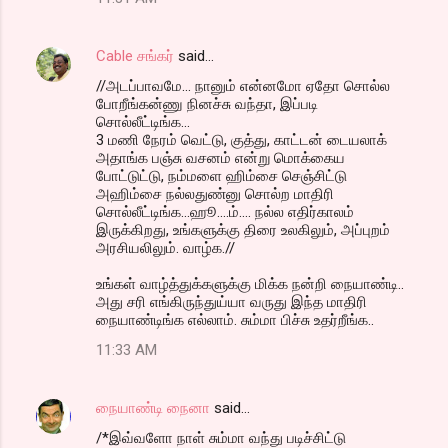
Cable சங்கர்
said…
//அடப்பாவமே... நானும் என்னமோ ஏதோ சொல்ல
போறீங்கன்ணு நினச்சு வந்தா, இப்படி
சொல்லீட்டிங்க...
3 மணி நேரம் வெட்டு, குத்து, காட்டன் டையலாக்
அதாங்க பஞ்சு வசனம் என்று மொக்கைய
போட்டுட்டு, நம்மளை ஹிம்சை செஞ்சிட்டு
அஹிம்சை நல்லதுண்னு சொல்ற மாதிரி
சொல்லீட்டிங்க...ஹூ....ம்.... நல்ல எதிர்காலம்
இருக்கிறது, உங்களுக்கு திரை உலகிலும், அப்புறம்
அரசியலிலும். வாழ்க.//
உங்கள் வாழ்த்துக்களுக்கு மிக்க நன்றி நையாண்டி..
அது சரி எங்கிருந்துய்யா வருது இந்த மாதிரி
நையாண்டிங்க எல்லாம். சும்மா பிச்சு உதர்றீங்க..
11:33 AM
நையாண்டி நைனா
said…
/*இவ்வளோ நாள் சும்மா வந்து படிச்சிட்டு