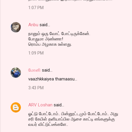
1:07 PM
Anbu
said…
நானும் ஒரு வோட் போட்டிருக்கேன்.
போதுமா அண்ணா!
ரொம்ப அழகாக உள்ளது.
1:09 PM
மோனி
said…
vaazhkkaiyea thamaasu...
3:43 PM
ARV Loshan
said…
ஓட்டு போட்டோம்.. பின்னூட்டமும் போட்டோம்.. அது
சரி கேபிள் தளியாப்பில ஆசை காட்டி எங்களுக்கு
வயர் விட்டுட்டீங்களே..