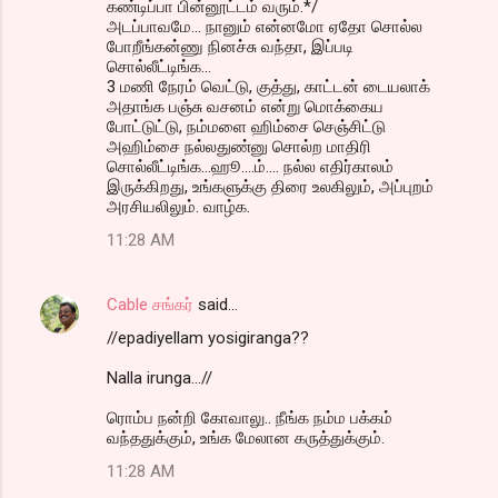
கண்டிப்பா பின்னூட்டம் வரும்.*/
அடப்பாவமே... நானும் என்னமோ ஏதோ சொல்ல
போறீங்கன்ணு நினச்சு வந்தா, இப்படி
சொல்லீட்டிங்க...
3 மணி நேரம் வெட்டு, குத்து, காட்டன் டையலாக்
அதாங்க பஞ்சு வசனம் என்று மொக்கைய
போட்டுட்டு, நம்மளை ஹிம்சை செஞ்சிட்டு
அஹிம்சை நல்லதுண்னு சொல்ற மாதிரி
சொல்லீட்டிங்க...ஹூ....ம்.... நல்ல எதிர்காலம்
இருக்கிறது, உங்களுக்கு திரை உலகிலும், அப்புறம்
அரசியலிலும். வாழ்க.
11:28 AM
Cable சங்கர்
said…
//epadiyellam yosigiranga??
Nalla irunga...//
ரொம்ப நன்றி கோவாலு.. நீங்க நம்ம பக்கம்
வந்ததுக்கும், உங்க மேலான கருத்துக்கும்.
11:28 AM