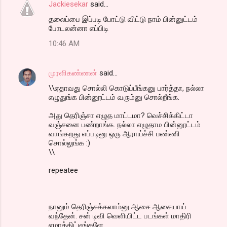
Jackiesekar
said…
தலைப்பை இப்படி போட்டு விட்டு நாம் பின்னுட்டம்
போடலன்னா எப்பிடி
10:46 AM
முரளிகண்ணன்
said…
\\ஏதாவது சொல்லி கொடுப்பீங்கனு பார்த்தா, நல்லா
எழுதுங்க பின்னூட்டம் வரும்னு சொல்றீங்க.
அது தெரிஞ்சா எழுத மாட்டமா? வெச்சிக்கிட்டா
வஞ்சனை பண்றாங்க. நல்லா எழுதாம பின்னூட்டம்
வாங்கறது எப்படினு ஒரு ஆராய்ச்சி பண்ணி
சொல்லுங்க :)
\\
repeatee
நானும் தெரிஞ்சுக்கலாம்னு ஆசை ஆசையாய்
வந்தேன். சன் டிவி வெளியிட்ட படங்கள் மாதிரி
ஏமாத்திட்டீங்களே.