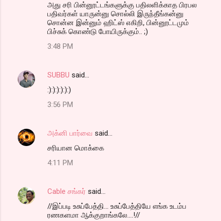
அது சரி பின்னூட்டங்களுக்கு பதிலளிக்காத பிரபல
பதிவர்கள் யாருன்னு சொல்லி இருந்தீங்கன்னு
சொன்ன இன்னும் ஹிட்ஸ் எகிறி, பின்னூட்டமும்
பிச்சுக் கொண்டு போயிருக்கும்.. ;)
3:48 PM
SUBBU
said…
:):):):):):)
3:56 PM
அக்னி பார்வை
said…
சரியான மொக்கை
4:11 PM
Cable சங்கர்
said…
//இப்படி உசுப்பேத்தி... உசுப்பேத்தியே எங்க உடம்ப
ரணகளமா ஆக்குறாங்கலே....!//