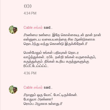
:(:(:):)
4:34 PM
Cable சங்கர்
said…
//உண்மை உண்மை. இதே கொள்கையுடன் தான் நான்
என்னுடைய வலைபயனத்தை சில ஆண்டுகளாக
தொடர்ந்து வந்து கொண்டு இருக்கிறேன்.//
மென்மேலும் உங்கள் பதிவுகள் தொடர
வாழ்த்துக்கள்.. ரபீக்.. நன்றி உங்கள் வருகைக்கும்,
கருத்துக்கும். நீங்கள் கூறிய கருத்துகளுக்கு
ரிப்பீட்டேய்ய்ய்ய்..
4:36 PM
Cable சங்கர்
said…
//நானும் ஒரு வோட் போட்டிருக்கேன்.
போதுமா அண்ணா!
ரொம்ப அழகாக உள்ளது.//