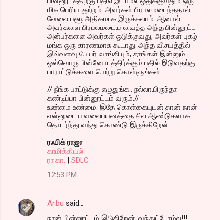
பின்னூடத்திற்கு பதில் இடாமல் ஒதுக்குவதும் ஒரு
மிக பெரிய குற்றம். அவர்கள் பிரபலமடைந்ததால்
வேலை பளூ அதிகமாக இருக்கலாம். ஆனால்
அவர்களை பிரபலமடைய வைத்த அந்த பின்னூட்ட
அன்பர்களை அவர்கள் ஒடுக்குவது, அவர்கள் புகழ்
மங்க ஒரு காரணமாக கூடாது. அந்த விசயத்தில்
இவ்வளவு பெயர் வாங்கியும், தாங்கள் இன்னும்
ஒவ்வொரு பின்னோடத்திர்க்கும் பதில் இடுவதற்கு
பாராட்டுக்களை பெற்று கொள்ளுங்கள்.
// நீங்க பாட்டுக்கு எழுதுங்க.. நல்லாயிருந்தா
கண்டிப்பா பின்னூட்டம் வரும்.//
உண்மை உண்மை. இதே கொள்கையுடன் தான் நான்
என்னுடைய வலைபயனத்தை சில ஆண்டுகளாக
தொடர்ந்து வந்து கொண்டு இருக்கிறேன்.
ரஃபிக் ராஜா
காமிக்கியல்
ரா.கா.
|
SDLC
12:53 PM
Anbu
said…
நான் பின்னூட்டம் இடுகிறேன். வந்துட்டோம்ல!!!