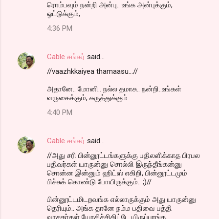
ரொம்பவும் நன்றி அன்பு.. உங்க அன்புக்கும்,
ஒட்டுக்கும்,
4:36 PM
Cable சங்கர்
said…
//vaazhkkaiyea thamaasu...//
அதானே.. மோனி.. நல்ல தமாசு.. நன்றி..உங்கள்
வருகைக்கும், கருத்துக்கும்
4:40 PM
Cable சங்கர்
said…
//அது சரி பின்னூட்டங்களுக்கு பதிலளிக்காத பிரபல
பதிவர்கள் யாருன்னு சொல்லி இருந்தீங்கன்னு
சொன்ன இன்னும் ஹிட்ஸ் எகிறி, பின்னூட்டமும்
பிச்சுக் கொண்டு போயிருக்கும்.. ;)//
பின்னூட்டமிடறவங்க எல்லாருக்கும் அது யாருன்னு
தெரியும்.. அங்க தானே நம்ம பதிவை பத்தி
வாசகர்கள் யோசிச்சிகிட்டே யிருப்பாங்க..