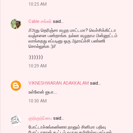
10:25 AM
Cable சங்கர்
said…
//அது தெரிஞ்சா எழுத மாட்டமா? வெச்சிக்கிட்டா
வஞ்சனை பண்றாங்க. நல்லா எழுதாம பின்னூட்டம்
வாங்கறது எப்படினு ஒரு ஆராய்ச்சி பண்ணி
சொல்லுங்க :)//
:):):):):):)
10:29 AM
VIKNESHWARAN ADAKKALAM
said…
உள்ளேன் ஐயா....
10:30 AM
குடுகுடுப்பை
said…
போட்டாச்சுங்கண்ணா.நானும் சினிமா பதிவு
போட்டாதான் கூட்டம் வருது.தமிலிஷ்ல பாப்புலர்